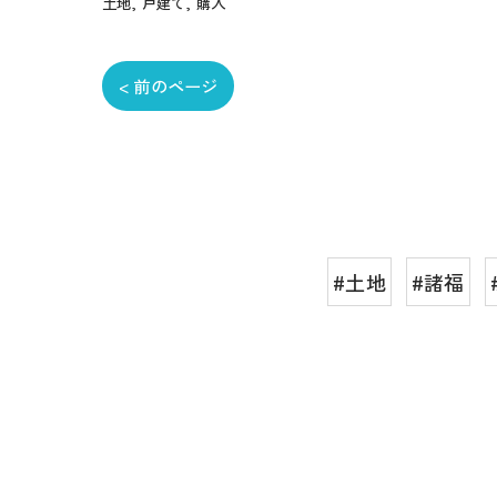
土地
戸建て
購入
< 前のページ
#土地
#諸福