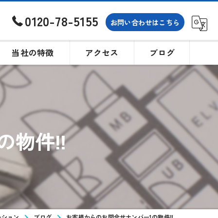
0120-78-5155
お問い合わせはこちら
当社の特徴
アクセス
ブログ
土地
戸建て
の物件‼
買取
相続
購入
ーション
ブログ
お客様からのお問合せナンバー1の物件‼