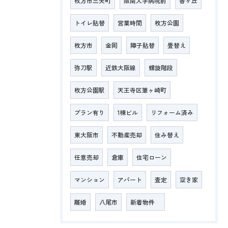
枚方市三矢町
阪南大学病院前
香ヶ丘
トイレ貼替
営業時間
枚方公園
枚方市
金岡
障子貼替
畳替え
弥刀駅
近鉄大阪線
螺旋階段
枚方公園駅
天王寺区筆ヶ崎町
プラン有り
1棟ビル
リフォーム済み
東大阪市
不動産売却
住み替え
任意売却
倉庫
住宅ローン
マンション
アパート
査定
空き家
離婚
八尾市
新着物件