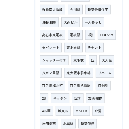
近鉄南大阪線
今川駅
新築分譲住宅
JR阪和線
大西ビル
一人暮らし
高石市東羽衣
羽衣駅
2階
IHコンロ
セパレート
東羽衣駅
テナント
シャッター付き
東羽衣
空
大人気
八戸ノ里駅
東大阪市駐車場
リホーム
百舌鳥梅北町
百舌鳥八幡駅
店舗型
2S
キッチン
空き
加美鞍作
4区画
城東区
２SLDK
北巽
岸田堂西
北巽駅
新築所建