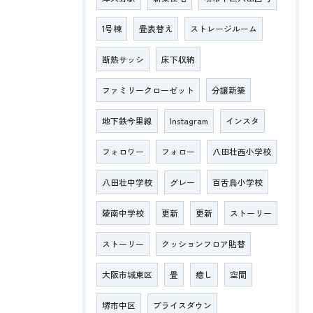
1号棟
畳表替え
ストレージルーム
断熱サッシ
床下収納
ファミリークローゼット
分譲新築
地下鉄今里線
Instagram
インスタ
フォロワー
フォロー
八田壮西小学校
八田壮中学校
グレー
百舌鳥小学校
陵南中学校
更新
更新
ストーリー
ストーリー
クッションフロア貼替
大阪市城東区
畳
癒し
空間
堺市中区
プライスダウン