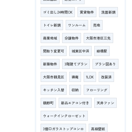
ゴミ出し24時間OK
賃貸物件
洗面新調
トイレ新調
ワンルーム
売地
商業地域
分譲物件
大阪市港区三先
間取り変更可
城東区中浜
緑橋駅
新築物件
3階建てプラン
プラン図あり
大阪市鶴見区
徳庵
1LDK
改装済
キッチン入替
収納
フローリング
鶴野町
新品エアコン付き
天井ファン
ウォークインクローゼット
3個口ガラストップコンロ
高級壁紙