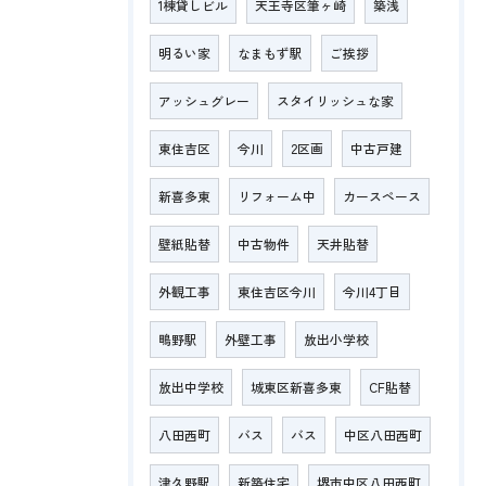
1棟貸しビル
天王寺区筆ヶ崎
築浅
明るい家
なまもず駅
ご挨拶
アッシュグレー
スタイリッシュな家
東住吉区
今川
2区画
中古戸建
新喜多東
リフォーム中
カースペース
壁紙貼替
中古物件
天井貼替
外観工事
東住吉区今川
今川4丁目
鴫野駅
外壁工事
放出小学校
放出中学校
城東区新喜多東
CF貼替
八田西町
バス
バス
中区八田西町
津久野駅
新築住宅
堺市中区八田西町