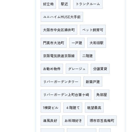
好立地
駅近
トランクルーム
ユニハイムMUSE大手前
大阪市中央区徳井町
ペット飼育可
門真市大池町
一戸建
大和田駅
京阪電気鉄道京阪線
二階建
お勧め物件
グレージュ
分譲賃貸
リバーガーデンタワー
新築戸建
リバーガーデン上町台筆ケ崎
角部屋
1棟貸ビル
４階建て
眺望最高
通風良好
お料理好き
堺市百舌鳥梅町