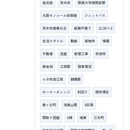
放出西
茨木市
阪南大学病院前駅
大阪モノレール彩都線
ジェットバス
茨木市南春日丘
新築戸建て
2LDK＋S
生活スタイル
動線
新物件
情報
不動産
洗面
配管工事
吹田市
南金田
江坂駅
駐車場空
ルネ吹田江坂
鶴橋駅
オーナーチェンジ
利回り
堺市堺区
香ヶ丘町
浅香山駅
6区画
間取り図面
6棟
城東
三矢町