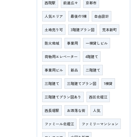
西院駅
前道広々
京都市
人気エリア
最後の1棟
自由設計
土地売り可
3階建プラン図
荒本新町
防火地域
事業用
一棟貸しビル
荷物用エレベーター
4階建て
事業用ビル
新品
二階建て
三階建て
三階建てプラン図
1棟貸
三階建てプラン図あり
西区北堀江
西長堀駅
お洒落な街
人気
ファミール北堀江
ファミリーマンション