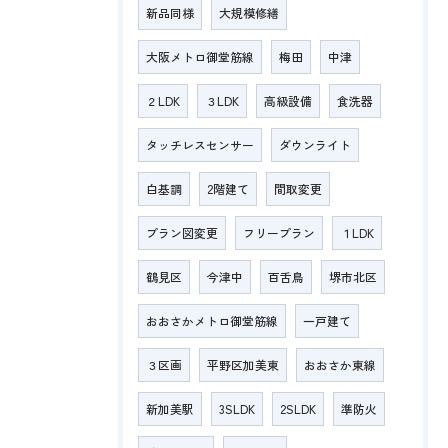
新品同様
大規模修繕
大阪メトロ御堂筋線
梅田
中津
２LDK
３LDK
高級設備
食洗器
タッチレスセンサー
ダウンライト
白基調
2階建て
間取変更
プラン図変更
フリープラン
１LDK
鶴見区
今津中
百舌鳥
堺市北区
おおさかメトロ御堂筋線
一戸建て
３区画
平野区加美東
おおさか東線
新加美駅
3SLDK
2SLDK
準防火