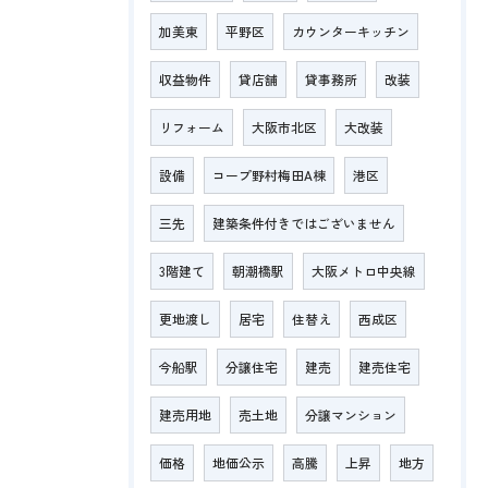
加美東
平野区
カウンターキッチン
収益物件
貸店舗
貸事務所
改装
リフォーム
大阪市北区
大改装
設備
コープ野村梅田A棟
港区
三先
建築条件付きではございません
3階建て
朝潮橋駅
大阪メトロ中央線
更地渡し
居宅
住替え
西成区
今船駅
分譲住宅
建売
建売住宅
建売用地
売土地
分譲マンション
価格
地価公示
高騰
上昇
地方