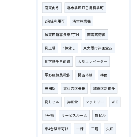
南東向き
堺市北区百舌鳥梅北町
2沿線利用可
浴室乾燥機
城東区新喜多東2丁目
南海高野線
貸工場
1棟貸し
東大阪市岸田堂西
地下鉄千日前線
大型エレベーター
平野区加美鞍作
関西本線
梅雨
矢田駅
東住吉区矢田
城東区新喜多
貸しビル
岸田堂
ファミリー
WIC
4号棟
サービスルーム
貸ビル
車4台駐車可能
一棟
工場
矢田