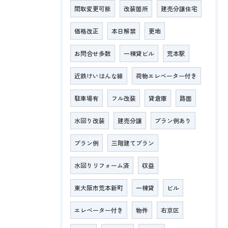
間取変更可能
改装箇所
建売分譲住宅
価格改正
本日解禁
更地
お問合せ多数
一棟貸ビル
荒本駅
近鉄けいはんな線
荷物エレベーター付き
駐車場有
フル改装
貸倉庫
路面
水回り改装
建売分譲
プラン例あり
プラン例
三階建てプラン
水回りリフォーム済
収益
東大阪市荒本新町
一棟貸
ビル
エレベーター付き
物件
右京区