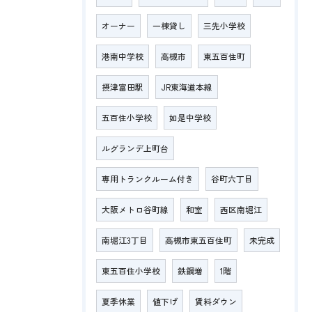
オーナー
一棟貸し
三先小学校
港南中学校
高槻市
東五百住町
摂津富田駅
JR東海道本線
五百住小学校
如是中学校
ルグランデ上町台
専用トランクルーム付き
谷町六丁目
大阪メトロ谷町線
和室
西区南堀江
南堀江3丁目
高槻市東五百住町
未完成
東五百住小学校
鉄鋼増
1階
夏季休業
値下げ
賃料ダウン