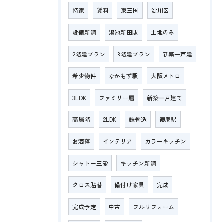
持家
賃料
東三国
淀川区
設備新調
鴻池新田駅
土地のみ
2階建プラン
3階建プラン
新築一戸建
希少物件
なかもず駅
大阪メトロ
3LDK
ファミリー層
新築一戸建て
高層階
2LDK
鉄骨造
徳庵駅
お洒落
インテリア
カラーキッチン
シャトー三愛
キッチン新調
クロス貼替
備付け家具
完成
完成予定
中古
フルリフォーム