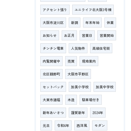
アクセント張り
ユニライフ北大阪3号棟
大阪市淀川区
新調
年末年始
休業
お知らせ
お正月
営業日
営業開始
チンチン電車
人気物件
高級住宅街
内覧開催中
売買
現地案内
北区鶴野町
大阪市平野区
セットバック
加美小学校
加美中学校
大東市諸福
木造
駐車場付き
新年あいさつ
謹賀新年
2024年
元旦
令和6年
西洋風
モダン