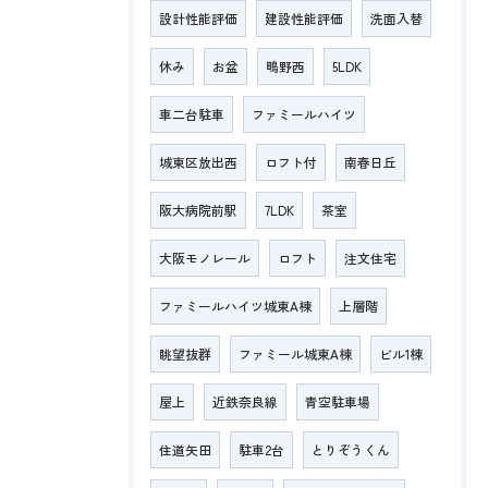
設計性能評価
建設性能評価
洗面入替
休み
お盆
鴫野西
5LDK
車二台駐車
ファミールハイツ
城東区放出西
ロフト付
南春日丘
阪大病院前駅
7LDK
茶室
大阪モノレール
ロフト
注文住宅
ファミールハイツ城東A棟
上層階
眺望抜群
ファミール城東A棟
ビル1棟
屋上
近鉄奈良線
青空駐車場
住道矢田
駐車2台
とりぞうくん