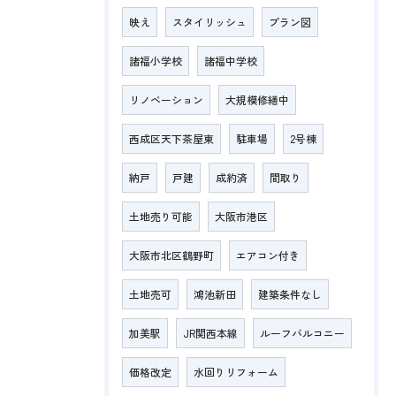
映え
スタイリッシュ
プラン図
諸福小学校
諸福中学校
リノベーション
大規模修繕中
西成区天下茶屋東
駐車場
2号棟
納戸
戸建
成約済
間取り
土地売り可能
大阪市港区
大阪市北区鶴野町
エアコン付き
土地売可
鴻池新田
建築条件なし
加美駅
JR関西本線
ルーフバルコニー
価格改定
水回りリフォーム