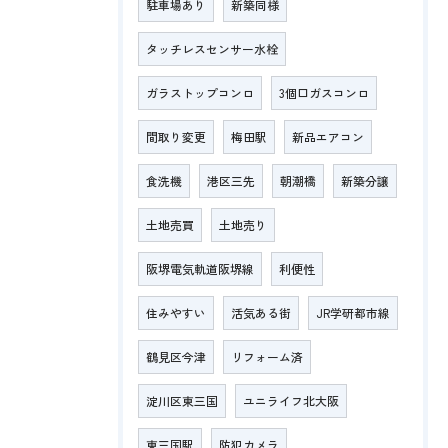
駐車場あり
新築同様
タッチレスセンサー水栓
ガラストップコンロ
3個口ガスコンロ
間取り変更
梅田駅
新品エアコン
食洗機
港区三先
朝潮橋
新築分譲
土地売買
土地売り
阪堺電気軌道阪堺線
利便性
住みやすい
活気ある街
JR学研都市線
鶴見区今津
リフォーム済
淀川区東三国
ユニライフ北大阪
東三国駅
防犯カメラ