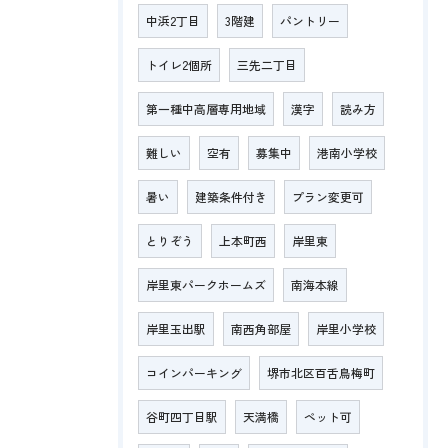
中浜2丁目
3階建
パントリー
トイレ2個所
三先二丁目
第一種中高層専用地域
漢字
読み方
難しい
空有
募集中
港南小学校
暑い
建築条件付き
プラン変更可
とりぞう
上本町西
岸里東
岸里東パークホームズ
南海本線
岸里玉出駅
南西角部屋
岸里小学校
コインパーキング
堺市北区百舌鳥梅町
谷町四丁目駅
天満橋
ペット可