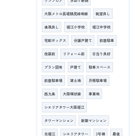
ワンフロア
水回り新調
大阪メトロ長堀鶴見緑地線
眺望良し
通風良し
堀江小学校
堀江中学校
宅配ボックス
分譲戸建て
前面駐車
改装前
リフォーム前
日当り良好
プラン図有
戸建て
駐車スペース
前面駐車場
貸土地
月極駐車場
西九条
大阪環状線
事業地
シエリアタワー大阪堀江
タワーマンション
新築マンション
北堀江
シエリアタワー
3号棟
最後