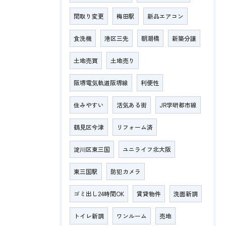
間取り変更
梅田駅
新品エアコン
食洗機
港区三先
朝潮橋
新築分譲
土地売買
土地売り
阪堺電気軌道阪堺線
利便性
住みやすい
活気ある街
JR学研都市線
鶴見区今津
リフォーム済
淀川区東三国
ユニライフ北大阪
東三国駅
防犯カメラ
ゴミ出し24時間OK
賃貸物件
洗面新調
トイレ新調
ワンルーム
売地