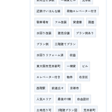
近鉄けいはんな線
荷物エレベーター付き
駐車場有
フル改装
貸倉庫
路面
水回り改装
建売分譲
プラン例あり
プラン例
三階建てプラン
水回りリフォーム済
収益
東大阪市荒本新町
一棟貸
ビル
エレベーター付き
物件
右京区
西院駅
前道広々
京都市
人気エリア
最後の1棟
自由設計
土地売り可
3階建プラン図
荒本新町