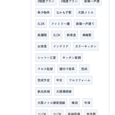
2階建プラン
3階建プラン
新築一戸建
希少物件
なかもず駅
大阪メトロ
3LDK
ファミリー層
新築一戸建て
高層階
2LDK
鉄骨造
徳庵駅
お洒落
インテリア
カラーキッチン
シャトー三愛
キッチン新調
クロス貼替
備付け家具
完成
完成予定
中古
フルリフォーム
新品同様
大規模修繕
大阪メトロ御堂筋線
梅田
中津
２LDK
３LDK
高級設備
食洗器