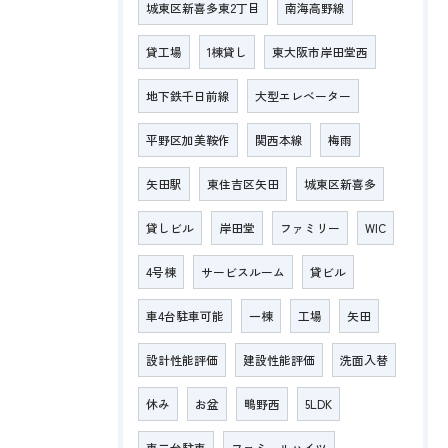
城東区新喜多東2丁目
南海高野線
貸工場
1棟貸し
東大阪市岸田堂西
地下鉄千日前線
大型エレベーター
平野区加美鞍作
関西本線
梅雨
矢田駅
東住吉区矢田
城東区新喜多
貸しビル
岸田堂
ファミリー
WIC
4号棟
サービスルーム
貸ビル
車4台駐車可能
一棟
工場
矢田
設計性能評価
建設性能評価
洗面入替
休み
お盆
鴫野西
5LDK
車二台駐車
ファミールハイツ