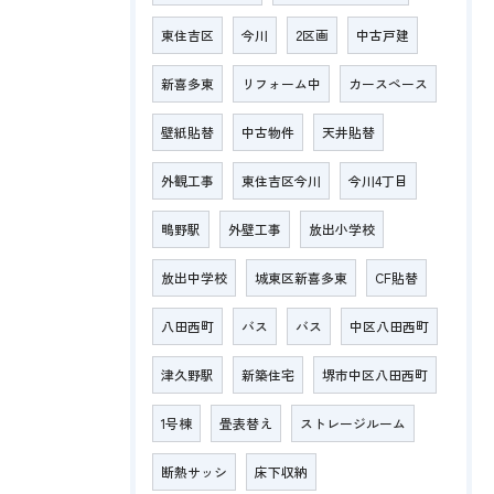
東住吉区
今川
2区画
中古戸建
新喜多東
リフォーム中
カースペース
壁紙貼替
中古物件
天井貼替
外観工事
東住吉区今川
今川4丁目
鴫野駅
外壁工事
放出小学校
放出中学校
城東区新喜多東
CF貼替
八田西町
バス
バス
中区八田西町
津久野駅
新築住宅
堺市中区八田西町
1号棟
畳表替え
ストレージルーム
断熱サッシ
床下収納