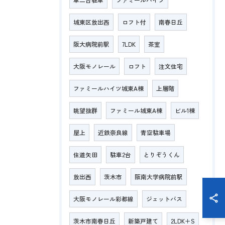
城東区放出西
ロフト付
南春日丘
阪大病院前駅
7LDK
茶室
大阪モノレール
ロフト
注文住宅
ファミールハイツ城東A棟
上層階
眺望抜群
ファミール城東A棟
ビル1棟
屋上
近鉄奈良線
青空駐車場
住道矢田
駐車2台
とりぞうくん
放出西
茨木市
阪南大学病院前駅
大阪モノレール彩都線
ジェットバス
茨木市南春日丘
新築戸建て
2LDK＋S