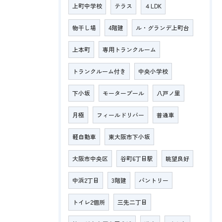
上町中学校
テラス
４LDK
物干し場
4階建
ル・グランデ上町台
上本町
専用トランクルーム
トランクルーム付き
中央小学校
下小坂
モータープール
八戸ノ里
月極
フィールドリバー
普通車
軽自動車
東大阪市下小坂
大阪市中央区
谷町6丁目駅
眺望良好
中浜2丁目
3階建
パントリー
トイレ2個所
三先二丁目