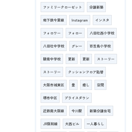
ファミリークローゼット
分譲新築
地下鉄今里線
Instagram
インスタ
フォロワー
フォロー
八田壮西小学校
八田壮中学校
グレー
百舌鳥小学校
陵南中学校
更新
更新
ストーリー
ストーリー
クッションフロア貼替
大阪市城東区
畳
癒し
空間
堺市中区
プライスダウン
近鉄南大阪線
今川駅
新築分譲住宅
JR阪和線
大西ビル
一人暮らし