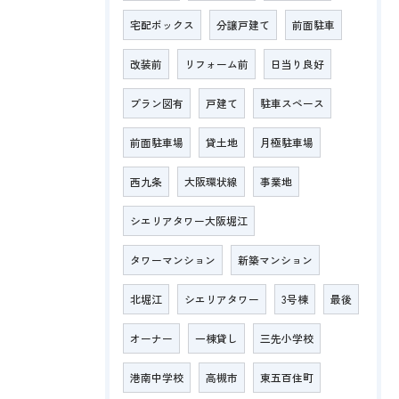
宅配ボックス
分譲戸建て
前面駐車
改装前
リフォーム前
日当り良好
プラン図有
戸建て
駐車スペース
前面駐車場
貸土地
月極駐車場
西九条
大阪環状線
事業地
シエリアタワー大阪堀江
タワーマンション
新築マンション
北堀江
シエリアタワー
3号棟
最後
オーナー
一棟貸し
三先小学校
港南中学校
高槻市
東五百住町