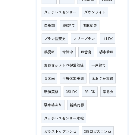
タッチレスセンサー
ダウンライト
白基調
2階建て
間取変更
プラン図変更
フリープラン
１LDK
鶴見区
今津中
百舌鳥
堺市北区
おおさかメトロ御堂筋線
一戸建て
３区画
平野区加美東
おおさか東線
新加美駅
3SLDK
2SLDK
準防火
駐車場あり
新築同様
タッチレスセンサー水栓
ガラストップコンロ
3個口ガスコンロ