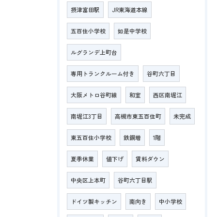
摂津富田駅
JR東海道本線
五百住小学校
如是中学校
ルグランデ上町台
専用トランクルーム付き
谷町六丁目
大阪メトロ谷町線
和室
西区南堀江
南堀江3丁目
高槻市東五百住町
未完成
東五百住小学校
鉄鋼増
1階
夏季休業
値下げ
賃料ダウン
中央区上本町
谷町六丁目駅
ドイツ製キッチン
南向き
中小学校