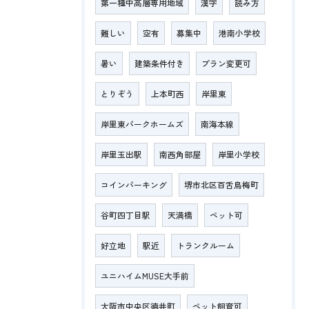
第一種中高層専用地域
漢字
読み方
難しい
空有
募集中
港南小学校
暑い
建築条件付き
プラン変更可
とりぞう
上本町西
岸里東
岸里東パークホームズ
南海本線
岸里玉出駅
南西角部屋
岸里小学校
コインパーキング
堺市北区百舌鳥梅町
谷町四丁目駅
天満橋
ペット可
好立地
駅近
トランクルーム
ユニハイムMUSE大手前
大阪市中央区徳井町
ペット飼育可