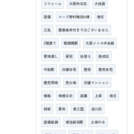
リフォーム
大阪市北区
大改装
設備
コープ野村梅田A棟
港区
三先
建築条件付きではございません
3階建て
朝潮橋駅
大阪メトロ中央線
更地渡し
居宅
住替え
西成区
今船駅
分譲住宅
建売
建売住宅
建売用地
売土地
分譲マンション
価格
地価公示
高騰
上昇
地方
持家
賃料
東三国
淀川区
設備新調
鴻池新田駅
土地のみ