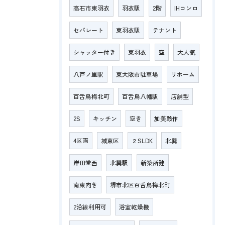
高石市東羽衣
羽衣駅
2階
IHコンロ
セパレート
東羽衣駅
テナント
シャッター付き
東羽衣
空
大人気
八戸ノ里駅
東大阪市駐車場
リホーム
百舌鳥梅北町
百舌鳥八幡駅
店舗型
2S
キッチン
空き
加美鞍作
4区画
城東区
２SLDK
北巽
岸田堂西
北巽駅
新築所建
南東向き
堺市北区百舌鳥梅北町
2沿線利用可
浴室乾燥機