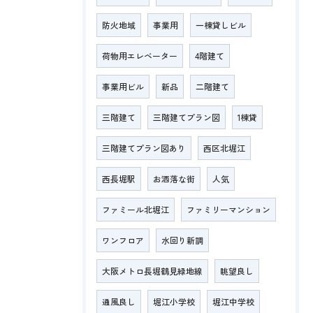
防火地域
事業用
一棟貸しビル
荷物用エレベーター
4階建て
事業用ビル
新品
二階建て
三階建て
三階建てプラン図
1棟貸
三階建てプラン図あり
西区北堀江
西長堀駅
お洒落な街
人気
ファミール北堀江
ファミリーマンション
ワンフロア
水回り新調
大阪メトロ長堀鶴見緑地線
眺望良し
通風良し
堀江小学校
堀江中学校