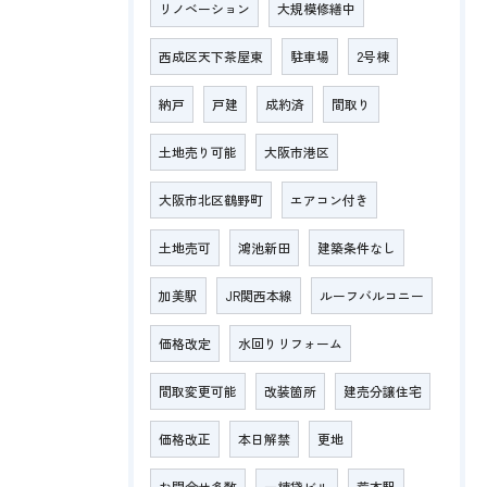
リノベーション
大規模修繕中
西成区天下茶屋東
駐車場
2号棟
納戸
戸建
成約済
間取り
土地売り可能
大阪市港区
大阪市北区鶴野町
エアコン付き
土地売可
鴻池新田
建築条件なし
加美駅
JR関西本線
ルーフバルコニー
価格改定
水回りリフォーム
間取変更可能
改装箇所
建売分譲住宅
価格改正
本日解禁
更地
お問合せ多数
一棟貸ビル
荒本駅