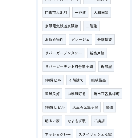
門真市大池町
一戸建
大和田駅
京阪電気鉄道京阪線
二階建
お勧め物件
グレージュ
分譲賃貸
リバーガーデンタワー
新築戸建
リバーガーデン上町台筆ケ崎
角部屋
1棟貸ビル
４階建て
眺望最高
通風良好
お料理好き
堺市百舌鳥梅町
1棟貸しビル
天王寺区筆ヶ崎
築浅
明るい家
なまもず駅
ご挨拶
アッシュグレー
スタイリッシュな家