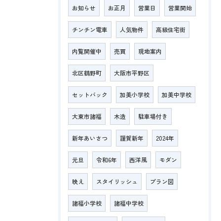
お知らせ
お正月
営業日
営業開始
チンチン電車
人気物件
高級住宅街
内覧開催中
売買
現地案内
北区鶴野町
大阪市平野区
セットバック
加美小学校
加美中学校
大東市諸福
木造
駐車場付き
新年あいさつ
謹賀新年
2024年
元旦
令和6年
西洋風
モダン
映え
スタイリッシュ
プラン図
諸福小学校
諸福中学校