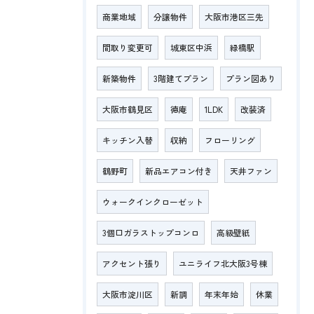
商業地域
分譲物件
大阪市港区三先
間取り変更可
城東区中浜
緑橋駅
新築物件
3階建てプラン
プラン図あり
大阪市鶴見区
徳庵
1LDK
改装済
キッチン入替
収納
フローリング
鶴野町
新品エアコン付き
天井ファン
ウォークインクローゼット
3個口ガラストップコンロ
高級壁紙
アクセント張り
ユニライフ北大阪3号棟
大阪市淀川区
新調
年末年始
休業