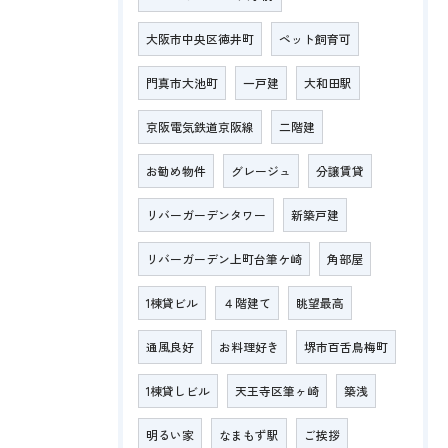
大阪市中央区徳井町
ペット飼育可
門真市大池町
一戸建
大和田駅
京阪電気鉄道京阪線
二階建
お勧め物件
グレージュ
分譲賃貸
リバーガーデンタワー
新築戸建
リバーガーデン上町台筆ケ崎
角部屋
1棟貸ビル
４階建て
眺望最高
通風良好
お料理好き
堺市百舌鳥梅町
1棟貸しビル
天王寺区筆ヶ崎
築浅
明るい家
なまもず駅
ご挨拶