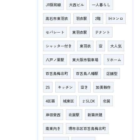
JR阪和線
大西ビル
一人暮らし
高石市東羽衣
羽衣駅
2階
IHコンロ
セパレート
東羽衣駅
テナント
シャッター付き
東羽衣
空
大人気
八戸ノ里駅
東大阪市駐車場
リホーム
百舌鳥梅北町
百舌鳥八幡駅
店舗型
2S
キッチン
空き
加美鞍作
4区画
城東区
２SLDK
北巽
岸田堂西
北巽駅
新築所建
南東向き
堺市北区百舌鳥梅北町