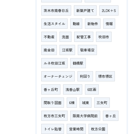
茨木市南春日丘
新築戸建て
2LDK＋S
生活スタイル
動線
新物件
情報
不動産
洗面
配管工事
吹田市
南金田
江坂駅
駐車場空
ルネ吹田江坂
鶴橋駅
オーナーチェンジ
利回り
堺市堺区
香ヶ丘町
浅香山駅
6区画
間取り図面
6棟
城東
三矢町
枚方市三矢町
阪南大学病院前
香ヶ丘
トイレ貼替
営業時間
枚方公園