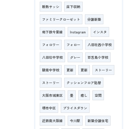
断熱サッシ
床下収納
ファミリークローゼット
分譲新築
地下鉄今里線
Instagram
インスタ
フォロワー
フォロー
八田壮西小学校
八田壮中学校
グレー
百舌鳥小学校
陵南中学校
更新
更新
ストーリー
ストーリー
クッションフロア貼替
大阪市城東区
畳
癒し
空間
堺市中区
プライスダウン
近鉄南大阪線
今川駅
新築分譲住宅