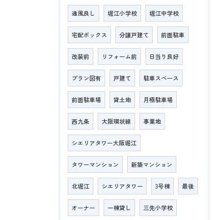
通風良し
堀江小学校
堀江中学校
宅配ボックス
分譲戸建て
前面駐車
改装前
リフォーム前
日当り良好
プラン図有
戸建て
駐車スペース
前面駐車場
貸土地
月極駐車場
西九条
大阪環状線
事業地
シエリアタワー大阪堀江
タワーマンション
新築マンション
北堀江
シエリアタワー
3号棟
最後
オーナー
一棟貸し
三先小学校