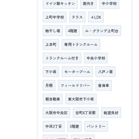
ドイツ製キッチン
南向き
中小学校
上町中学校
テラス
４LDK
物干し場
4階建
ル・グランデ上町台
上本町
専用トランクルーム
トランクルーム付き
中央小学校
下小坂
モータープール
八戸ノ里
月極
フィールドリバー
普通車
軽自動車
東大阪市下小坂
大阪市中央区
谷町6丁目駅
眺望良好
中浜2丁目
3階建
パントリー