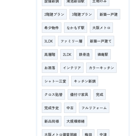
設備新調
鴻池新田駅
土地のみ
2階建プラン
3階建プラン
新築一戸建
希少物件
なかもず駅
大阪メトロ
3LDK
ファミリー層
新築一戸建て
高層階
2LDK
鉄骨造
徳庵駅
お洒落
インテリア
カラーキッチン
シャトー三愛
キッチン新調
クロス貼替
備付け家具
完成
完成予定
中古
フルリフォーム
新品同様
大規模修繕
大阪メトロ御堂筋線
梅田
中津