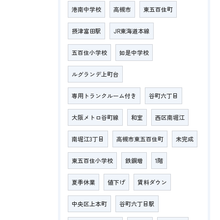
港南中学校
高槻市
東五百住町
摂津富田駅
JR東海道本線
五百住小学校
如是中学校
ルグランデ上町台
専用トランクルーム付き
谷町六丁目
大阪メトロ谷町線
和室
西区南堀江
南堀江3丁目
高槻市東五百住町
未完成
東五百住小学校
鉄鋼増
1階
夏季休業
値下げ
賃料ダウン
中央区上本町
谷町六丁目駅