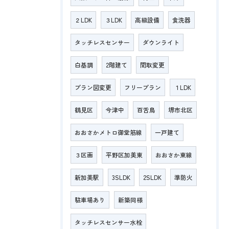
２LDK
３LDK
高級設備
食洗器
タッチレスセンサー
ダウンライト
白基調
2階建て
間取変更
プラン図変更
フリープラン
１LDK
鶴見区
今津中
百舌鳥
堺市北区
おおさかメトロ御堂筋線
一戸建て
３区画
平野区加美東
おおさか東線
新加美駅
3SLDK
2SLDK
準防火
駐車場あり
新築同様
タッチレスセンサー水栓