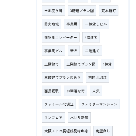
土地売り可
3階建プラン図
荒本新町
防火地域
事業用
一棟貸しビル
荷物用エレベーター
4階建て
事業用ビル
新品
二階建て
三階建て
三階建てプラン図
1棟貸
三階建てプラン図あり
西区北堀江
西長堀駅
お洒落な街
人気
ファミール北堀江
ファミリーマンション
ワンフロア
水回り新調
大阪メトロ長堀鶴見緑地線
眺望良し