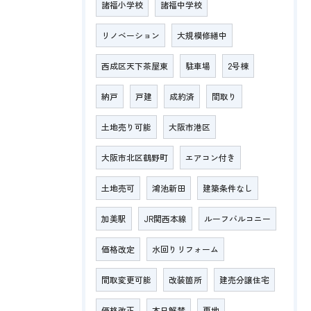
諸福小学校
諸福中学校
リノベーション
大規模修繕中
西成区天下茶屋東
駐車場
2号棟
納戸
戸建
成約済
間取り
土地売り可能
大阪市港区
大阪市北区鶴野町
エアコン付き
土地売可
鴻池新田
建築条件なし
加美駅
JR関西本線
ルーフバルコニー
価格改定
水回りリフォーム
間取変更可能
改装箇所
建売分譲住宅
価格改正
本日解禁
更地