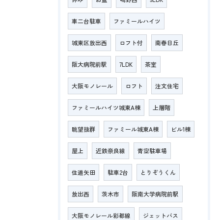
車二台駐車
ファミールハイツ
城東区放出西
ロフト付
南春日丘
阪大病院前駅
7LDK
茶室
大阪モノレール
ロフト
注文住宅
ファミールハイツ城東A棟
上層階
眺望抜群
ファミール城東A棟
ビル1棟
屋上
近鉄奈良線
青空駐車場
住道矢田
駐車2台
とりぞうくん
放出西
茨木市
阪南大学病院前駅
大阪モノレール彩都線
ジェットバス