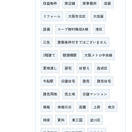
収益物件
貸店舗
貸事務所
改装
リフォーム
大阪市北区
大改装
設備
コープ野村梅田A棟
港区
三先
建築条件付きではございません
3階建て
朝潮橋駅
大阪メトロ中央線
更地渡し
居宅
住替え
西成区
今船駅
分譲住宅
建売
建売住宅
建売用地
売土地
分譲マンション
価格
地価公示
高騰
上昇
地方
持家
賃料
東三国
淀川区