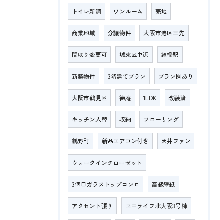
トイレ新調
ワンルーム
売地
商業地域
分譲物件
大阪市港区三先
間取り変更可
城東区中浜
緑橋駅
新築物件
3階建てプラン
プラン図あり
大阪市鶴見区
徳庵
1LDK
改装済
キッチン入替
収納
フローリング
鶴野町
新品エアコン付き
天井ファン
ウォークインクローゼット
3個口ガラストップコンロ
高級壁紙
アクセント張り
ユニライフ北大阪3号棟