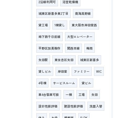
2沿線利用可
浴室乾燥機
城東区新喜多東2丁目
南海高野線
貸工場
1棟貸し
東大阪市岸田堂西
地下鉄千日前線
大型エレベーター
平野区加美鞍作
関西本線
梅雨
矢田駅
東住吉区矢田
城東区新喜多
貸しビル
岸田堂
ファミリー
WIC
4号棟
サービスルーム
貸ビル
車4台駐車可能
一棟
工場
矢田
設計性能評価
建設性能評価
洗面入替
休み
お盆
鴫野西
5LDK