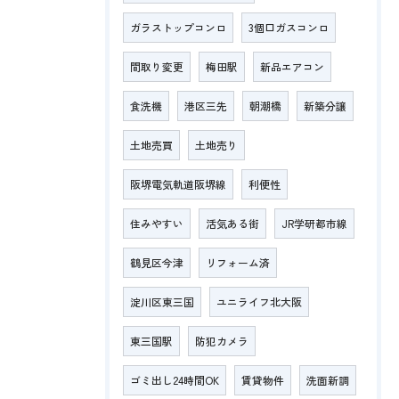
ガラストップコンロ
3個口ガスコンロ
間取り変更
梅田駅
新品エアコン
食洗機
港区三先
朝潮橋
新築分譲
土地売買
土地売り
阪堺電気軌道阪堺線
利便性
住みやすい
活気ある街
JR学研都市線
鶴見区今津
リフォーム済
淀川区東三国
ユニライフ北大阪
東三国駅
防犯カメラ
ゴミ出し24時間OK
賃貸物件
洗面新調