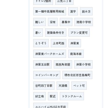
トイレ2個所
三先二丁目
第一種中高層専用地域
漢字
読み方
難しい
空有
募集中
港南小学校
暑い
建築条件付き
プラン変更可
とりぞう
上本町西
岸里東
岸里東パークホームズ
南海本線
岸里玉出駅
南西角部屋
岸里小学校
コインパーキング
堺市北区百舌鳥梅町
谷町四丁目駅
天満橋
ペット可
好立地
駅近
トランクルーム
ユニハイムMUSE大手前