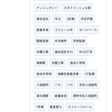
アッシュグレー
スタイリッシュな家
東住吉区
今川
2区画
中古戸建
新喜多東
リフォーム中
カースペース
壁紙貼替
中古物件
天井貼替
外観工事
東住吉区今川
今川4丁目
鴫野駅
外壁工事
放出小学校
放出中学校
城東区新喜多東
CF貼替
八田西町
バス
バス
中区八田西町
津久野駅
新築住宅
堺市中区八田西町
1号棟
畳表替え
ストレージルーム