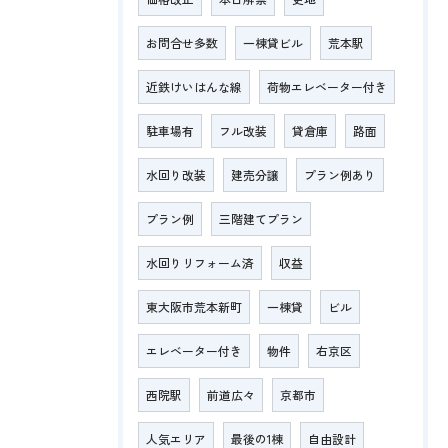
お問合せ多数
一棟貸ビル
荒本駅
近鉄けいはんな線
荷物エレベーター付き
駐車場有
フル改装
貸倉庫
路面
水回り改装
建売分譲
プラン例あり
プラン例
三階建てプラン
水回りリフォーム済
収益
東大阪市荒本新町
一棟貸
ビル
エレベーター付き
物件
右京区
西院駅
前道広々
京都市
人気エリア
最後の1棟
自由設計