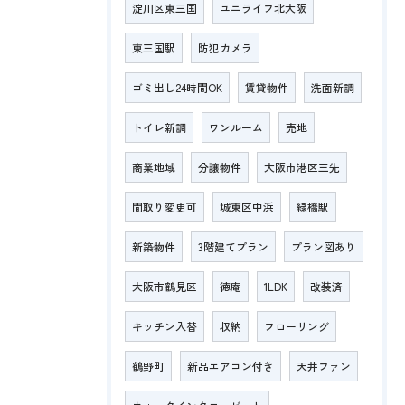
淀川区東三国
ユニライフ北大阪
東三国駅
防犯カメラ
ゴミ出し24時間OK
賃貸物件
洗面新調
トイレ新調
ワンルーム
売地
商業地域
分譲物件
大阪市港区三先
間取り変更可
城東区中浜
緑橋駅
新築物件
3階建てプラン
プラン図あり
大阪市鶴見区
徳庵
1LDK
改装済
キッチン入替
収納
フローリング
鶴野町
新品エアコン付き
天井ファン