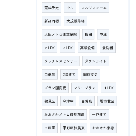
完成予定
中古
フルリフォーム
新品同様
大規模修繕
大阪メトロ御堂筋線
梅田
中津
２LDK
３LDK
高級設備
食洗器
タッチレスセンサー
ダウンライト
白基調
2階建て
間取変更
プラン図変更
フリープラン
１LDK
鶴見区
今津中
百舌鳥
堺市北区
おおさかメトロ御堂筋線
一戸建て
３区画
平野区加美東
おおさか東線