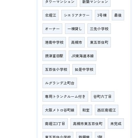
タワーマンション
新築マンション
北堀江
シエリアタワー
3号棟
最後
オーナー
一棟貸し
三先小学校
港南中学校
高槻市
東五百住町
摂津富田駅
JR東海道本線
五百住小学校
如是中学校
ルグランデ上町台
専用トランクルーム付き
谷町六丁目
大阪メトロ谷町線
和室
西区南堀江
南堀江3丁目
高槻市東五百住町
未完成
東五百住小学校
鉄鋼増
1階