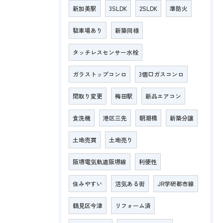
新加美駅
3SLDK
2SLDK
準防火
駐車場あり
新築同様
タッチレスセンサー水栓
ガラストップコンロ
3個口ガスコンロ
間取り変更
梅田駅
新品エアコン
食洗機
港区三先
朝潮橋
新築分譲
土地売買
土地売り
阪堺電気軌道阪堺線
利便性
住みやすい
活気ある街
JR学研都市線
鶴見区今津
リフォーム済