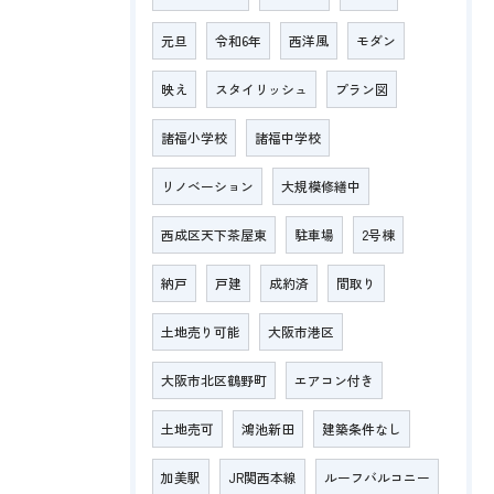
元旦
令和6年
西洋風
モダン
映え
スタイリッシュ
プラン図
諸福小学校
諸福中学校
リノベーション
大規模修繕中
西成区天下茶屋東
駐車場
2号棟
納戸
戸建
成約済
間取り
土地売り可能
大阪市港区
大阪市北区鶴野町
エアコン付き
土地売可
鴻池新田
建築条件なし
加美駅
JR関西本線
ルーフバルコニー