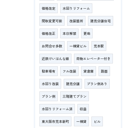
価格改定
水回りリフォーム
間取変更可能
改装箇所
建売分譲住宅
価格改正
本日解禁
更地
お問合せ多数
一棟貸ビル
荒本駅
近鉄けいはんな線
荷物エレベーター付き
駐車場有
フル改装
貸倉庫
路面
水回り改装
建売分譲
プラン例あり
プラン例
三階建てプラン
水回りリフォーム済
収益
東大阪市荒本新町
一棟貸
ビル