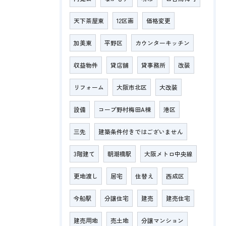
天下茶屋東
12区画
価格変更
加美東
平野区
カウンターキッチン
収益物件
貸店舗
貸事務所
改装
リフォーム
大阪市北区
大改装
設備
コープ野村梅田A棟
港区
三先
建築条件付きではございません
3階建て
朝潮橋駅
大阪メトロ中央線
更地渡し
居宅
住替え
西成区
今船駅
分譲住宅
建売
建売住宅
建売用地
売土地
分譲マンション