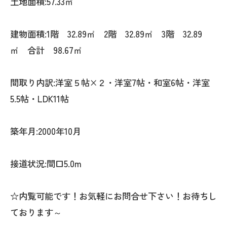
土地面積:57.33㎡
建物面積:1階 32.89㎡ 2階 32.89㎡ 3階 32.89
㎡ 合計 98.67㎡
間取り内訳:洋室５帖×２・洋室7帖・和室6帖・洋室
5.5帖・LDK11帖
築年月:2000年10月
接道状況:間口5.0m
☆内覧可能です！お気軽にお問合せ下さい！お待ちし
ております～