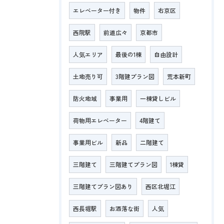
エレベーター付き
物件
右京区
西院駅
前道広々
京都市
人気エリア
最後の1棟
自由設計
土地売り可
3階建プラン図
荒本新町
防火地域
事業用
一棟貸しビル
荷物用エレベーター
4階建て
事業用ビル
新品
二階建て
三階建て
三階建てプラン図
1棟貸
三階建てプラン図あり
西区北堀江
西長堀駅
お洒落な街
人気