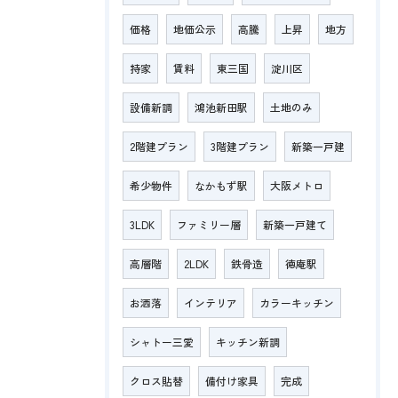
価格
地価公示
高騰
上昇
地方
持家
賃料
東三国
淀川区
設備新調
鴻池新田駅
土地のみ
2階建プラン
3階建プラン
新築一戸建
希少物件
なかもず駅
大阪メトロ
3LDK
ファミリー層
新築一戸建て
高層階
2LDK
鉄骨造
徳庵駅
お洒落
インテリア
カラーキッチン
シャトー三愛
キッチン新調
クロス貼替
備付け家具
完成