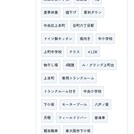
夏季休業
値下げ
賃料ダウン
中央区上本町
谷町六丁目駅
ドイツ製キッチン
南向き
中小学校
上町中学校
テラス
４LDK
物干し場
4階建
ル・グランデ上町台
上本町
専用トランクルーム
トランクルーム付き
中央小学校
下小坂
モータープール
八戸ノ里
月極
フィールドリバー
普通車
軽自動車
東大阪市下小坂