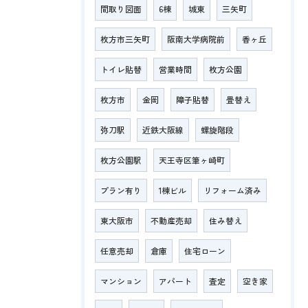
間取り図面
6棟
城東
三矢町
枚方市三矢町
阪南大学病院前
香ヶ丘
トイレ貼替
営業時間
枚方公園
枚方市
金岡
障子貼替
畳替え
弥刀駅
近鉄大阪線
螺旋階段
枚方公園駅
天王寺区筆ヶ崎町
プラン有り
1棟ビル
リフォーム済み
東大阪市
不動産売却
住み替え
任意売却
倉庫
住宅ローン
マンション
アパート
査定
空き家