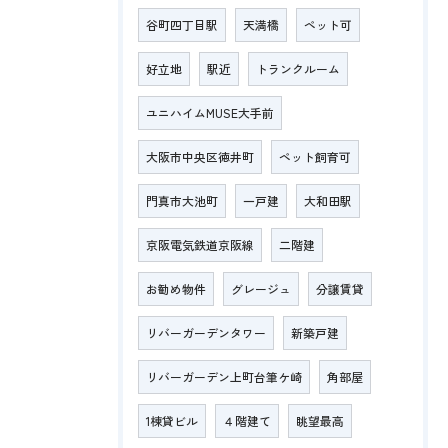
谷町四丁目駅
天満橋
ペット可
好立地
駅近
トランクルーム
ユニハイムMUSE大手前
大阪市中央区徳井町
ペット飼育可
門真市大池町
一戸建
大和田駅
京阪電気鉄道京阪線
二階建
お勧め物件
グレージュ
分譲賃貸
リバーガーデンタワー
新築戸建
リバーガーデン上町台筆ケ崎
角部屋
1棟貸ビル
４階建て
眺望最高