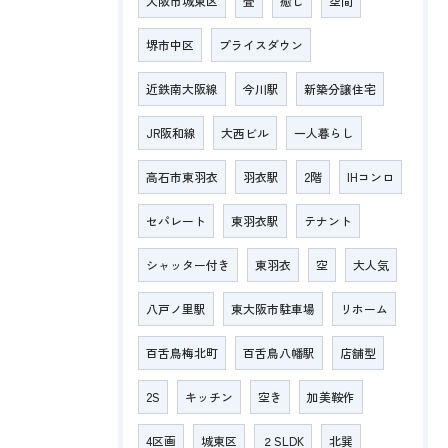
大阪市城東区
畳
癒し
空間
堺市中区
プライスダウン
近鉄南大阪線
今川駅
新築分譲住宅
JR阪和線
大西ビル
一人暮らし
高石市東羽衣
羽衣駅
2階
IHコンロ
セパレート
東羽衣駅
テナント
シャッター付き
東羽衣
空
大人気
八戸ノ里駅
東大阪市駐車場
リホーム
百舌鳥梅北町
百舌鳥八幡駅
店舗型
2S
キッチン
空き
加美鞍作
4区画
城東区
２SLDK
北巽