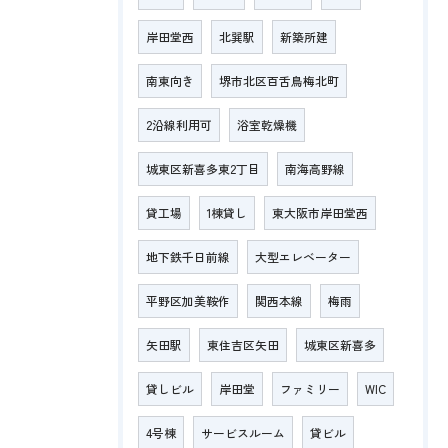
岸田堂西
北巽駅
新築所建
南東向き
堺市北区百舌鳥梅北町
2沿線利用可
浴室乾燥機
城東区新喜多東2丁目
南海高野線
貸工場
1棟貸し
東大阪市岸田堂西
地下鉄千日前線
大型エレベーター
平野区加美鞍作
関西本線
梅雨
矢田駅
東住吉区矢田
城東区新喜多
貸しビル
岸田堂
ファミリー
WIC
4号棟
サービスルーム
貸ビル