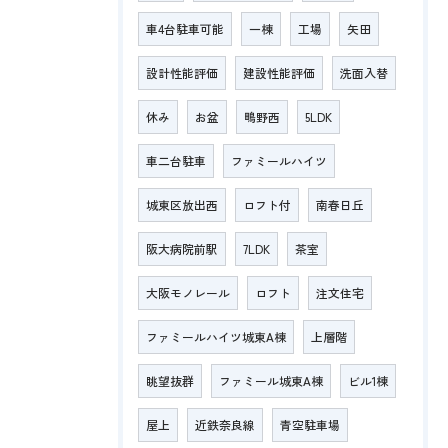
車4台駐車可能
一棟
工場
矢田
設計性能評価
建設性能評価
洗面入替
休み
お盆
鴫野西
5LDK
車二台駐車
ファミールハイツ
城東区放出西
ロフト付
南春日丘
阪大病院前駅
7LDK
茶室
大阪モノレール
ロフト
注文住宅
ファミールハイツ城東A棟
上層階
眺望抜群
ファミール城東A棟
ビル1棟
屋上
近鉄奈良線
青空駐車場