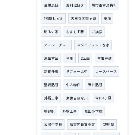
通風良好
お料理好き
堺市百舌鳥梅町
1棟貸しビル
天王寺区筆ヶ崎
築浅
明るい家
なまもず駅
ご挨拶
アッシュグレー
スタイリッシュな家
東住吉区
今川
2区画
中古戸建
新喜多東
リフォーム中
カースペース
壁紙貼替
中古物件
天井貼替
外観工事
東住吉区今川
今川4丁目
鴫野駅
外壁工事
放出小学校
放出中学校
城東区新喜多東
CF貼替