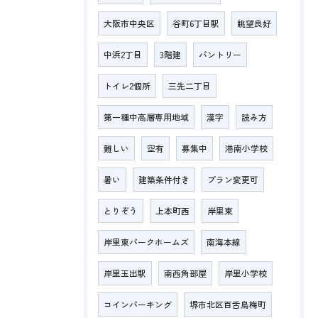
大阪市中央区
谷町6丁目駅
眺望良好
中浜2丁目
3階建
パントリー
トイレ2個所
三先二丁目
第一種中高層専用地域
漢字
読み方
難しい
空有
募集中
港南小学校
暑い
建築条件付き
プラン変更可
とりぞう
上本町西
岸里東
岸里東パークホームズ
南海本線
岸里玉出駅
南西角部屋
岸里小学校
コインパーキング
堺市北区百舌鳥梅町