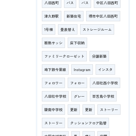
八田西町
バス
バス
中区八田西町
津久野駅
新築住宅
堺市中区八田西町
1号棟
畳表替え
ストレージルーム
断熱サッシ
床下収納
ファミリークローゼット
分譲新築
地下鉄今里線
Instagram
インスタ
フォロワー
フォロー
八田壮西小学校
八田壮中学校
グレー
百舌鳥小学校
陵南中学校
更新
更新
ストーリー
ストーリー
クッションフロア貼替