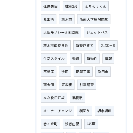
住道矢田
駐車2台
とりぞうくん
放出西
茨木市
阪南大学病院前駅
大阪モノレール彩都線
ジェットバス
茨木市南春日丘
新築戸建て
2LDK＋S
生活スタイル
動線
新物件
情報
不動産
洗面
配管工事
吹田市
南金田
江坂駅
駐車場空
ルネ吹田江坂
鶴橋駅
オーナーチェンジ
利回り
堺市堺区
香ヶ丘町
浅香山駅
6区画