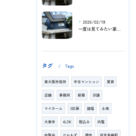
2026/02/19
一度は見てみたい豪邸！！内覧受付中です～☆
タグ
Tags
東大阪市役所
中古マンション
賃貸
店舗
事務所
新築
分譲
マイホーム
3区画
諸福
土地
大東市
4LDK
税込み
内覧
内覧会
なかもず
堺市
百舌鳥梅町