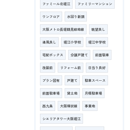
ファミール北堀江
ファミリーマンション
ワンフロア
水回り新調
大阪メトロ長堀鶴見緑地線
眺望良し
通風良し
堀江小学校
堀江中学校
宅配ボックス
分譲戸建て
前面駐車
改装前
リフォーム前
日当り良好
プラン図有
戸建て
駐車スペース
前面駐車場
貸土地
月極駐車場
西九条
大阪環状線
事業地
シエリアタワー大阪堀江