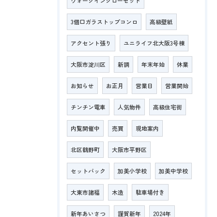
ウォークインクローゼット
3個口ガラストップコンロ
高級壁紙
アクセント張り
ユニライフ北大阪3号棟
大阪市淀川区
新調
年末年始
休業
お知らせ
お正月
営業日
営業開始
チンチン電車
人気物件
高級住宅街
内覧開催中
売買
現地案内
北区鶴野町
大阪市平野区
セットバック
加美小学校
加美中学校
大東市諸福
木造
駐車場付き
新年あいさつ
謹賀新年
2024年