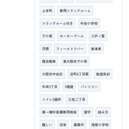
上本町
専用トランクルーム
トランクルーム付き
中央小学校
下小坂
モータープール
八戸ノ里
月極
フィールドリバー
普通車
軽自動車
東大阪市下小坂
大阪市中央区
谷町6丁目駅
眺望良好
中浜2丁目
3階建
パントリー
トイレ2個所
三先二丁目
第一種中高層専用地域
漢字
読み方
難しい
空有
募集中
港南小学校