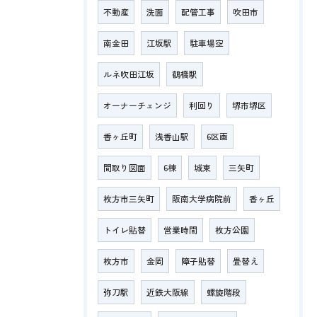
不動産
洗面
配管工事
吹田市
南金田
江坂駅
駐車場空
ルネ吹田江坂
鶴橋駅
オーナーチェンジ
利回り
堺市堺区
香ヶ丘町
浅香山駅
6区画
間取り図面
6棟
城東
三矢町
枚方市三矢町
阪南大学病院前
香ヶ丘
トイレ貼替
営業時間
枚方公園
枚方市
金岡
障子貼替
畳替え
弥刀駅
近鉄大阪線
螺旋階段