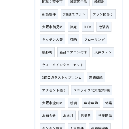
間取り変更可
城東区中浜
緑橋駅
新築物件
3階建てプラン
プラン図あり
大阪市鶴見区
徳庵
1LDK
改装済
キッチン入替
収納
フローリング
鶴野町
新品エアコン付き
天井ファン
ウォークインクローゼット
3個口ガラストップコンロ
高級壁紙
アクセント張り
ユニライフ北大阪3号棟
大阪市淀川区
新調
年末年始
休業
お知らせ
お正月
営業日
営業開始
チンチン電車
人気物件
高級住宅街