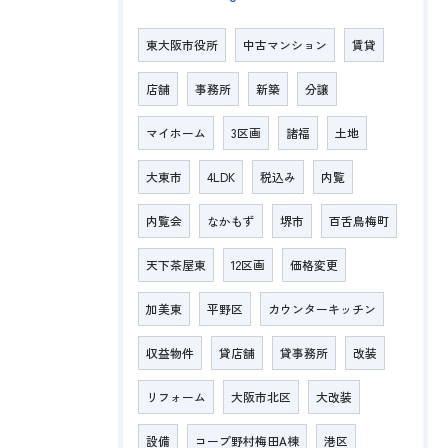
東大阪市役所
中古マンション
賃貸
店舗
事務所
新築
分譲
マイホーム
3区画
諸福
土地
大東市
4LDK
税込み
内覧
内覧会
なかもず
堺市
百舌鳥梅町
天下茶屋東
12区画
価格変更
加美東
平野区
カウンターキッチン
収益物件
貸店舗
貸事務所
改装
リフォーム
大阪市北区
大改装
設備
コープ野村梅田A棟
港区