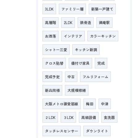
3LDK
ファミリー層
新築一戸建て
高層階
2LDK
鉄骨造
徳庵駅
お洒落
インテリア
カラーキッチン
シャトー三愛
キッチン新調
クロス貼替
備付け家具
完成
完成予定
中古
フルリフォーム
新品同様
大規模修繕
大阪メトロ御堂筋線
梅田
中津
２LDK
３LDK
高級設備
食洗器
タッチレスセンサー
ダウンライト