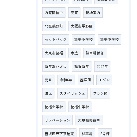
内覧開催中
売買
現地案内
北区鶴野町
大阪市平野区
セットバック
加美小学校
加美中学校
大東市諸福
木造
駐車場付き
新年あいさつ
謹賀新年
2024年
元旦
令和6年
西洋風
モダン
映え
スタイリッシュ
プラン図
諸福小学校
諸福中学校
リノベーション
大規模修繕中
西成区天下茶屋東
駐車場
2号棟