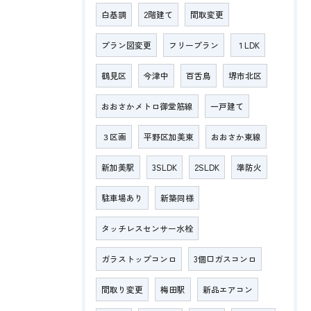
白基調
2階建て
間取変更
プラン図変更
フリープラン
１LDK
鶴見区
今津中
百舌鳥
堺市北区
おおさかメトロ御堂筋線
一戸建て
３区画
平野区加美東
おおさか東線
新加美駅
3SLDK
2SLDK
準防火
駐車場あり
新築同様
タッチレスセンサー水栓
ガラストップコンロ
3個口ガスコンロ
間取り変更
梅田駅
新品エアコン