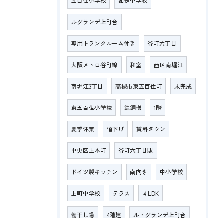
五百住小学校
如是中学校
ルグランデ上町台
専用トランクルーム付き
谷町六丁目
大阪メトロ谷町線
和室
西区南堀江
南堀江3丁目
高槻市東五百住町
未完成
東五百住小学校
鉄鋼増
1階
夏季休業
値下げ
賃料ダウン
中央区上本町
谷町六丁目駅
ドイツ製キッチン
南向き
中小学校
上町中学校
テラス
４LDK
物干し場
4階建
ル・グランデ上町台