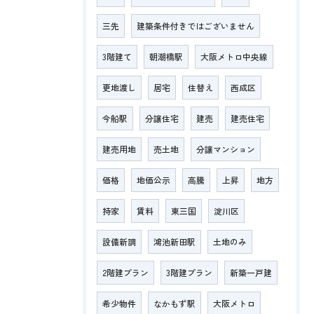
三先
建築条件付きではございません
3階建て
朝潮橋駅
大阪メトロ中央線
更地渡し
居宅
住替え
西成区
今船駅
分譲住宅
建売
建売住宅
建売用地
売土地
分譲マンション
価格
地価公示
高騰
上昇
地方
持家
賃料
東三国
淀川区
設備新調
鴻池新田駅
土地のみ
2階建プラン
3階建プラン
新築一戸建
希少物件
なかもず駅
大阪メトロ