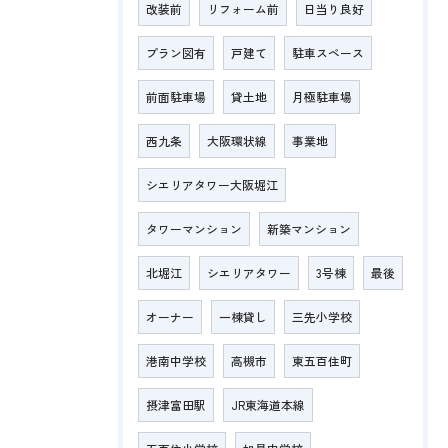
改装前
リフォーム前
日当り良好
プラン図有
戸建て
駐車スペース
前面駐車場
貸土地
月極駐車場
西九条
大阪環状線
事業地
シエリアタワー大阪堀江
タワーマンション
新築マンション
北堀江
シエリアタワー
3号棟
最後
オーナー
一棟貸し
三先小学校
港南中学校
高槻市
東五百住町
摂津富田駅
JR東海道本線