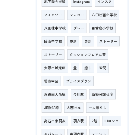
地下鉄今里線
Instagram
インスタ
フォロワー
フォロー
八田壮西小学校
八田壮中学校
グレー
百舌鳥小学校
陵南中学校
更新
更新
ストーリー
ストーリー
クッションフロア貼替
大阪市城東区
畳
癒し
空間
堺市中区
プライスダウン
近鉄南大阪線
今川駅
新築分譲住宅
JR阪和線
大西ビル
一人暮らし
高石市東羽衣
羽衣駅
2階
IHコンロ
セパレート
東羽衣駅
テナント