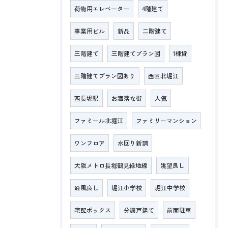
荷物用エレベーター
4階建て
事業用ビル
新品
二階建て
三階建て
三階建てプラン図
1棟貸
三階建てプラン図あり
西区北堀江
西長堀駅
お洒落な街
人気
ファミール北堀江
ファミリーマンション
ワンフロア
水回り新調
大阪メトロ長堀鶴見緑地線
眺望良し
通風良し
堀江小学校
堀江中学校
宅配ボックス
分譲戸建て
前面駐車