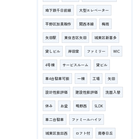
地下鉄千日前線
大型エレベーター
平野区加美鞍作
関西本線
梅雨
矢田駅
東住吉区矢田
城東区新喜多
貸しビル
岸田堂
ファミリー
WIC
4号棟
サービスルーム
貸ビル
車4台駐車可能
一棟
工場
矢田
設計性能評価
建設性能評価
洗面入替
休み
お盆
鴫野西
5LDK
車二台駐車
ファミールハイツ
城東区放出西
ロフト付
南春日丘