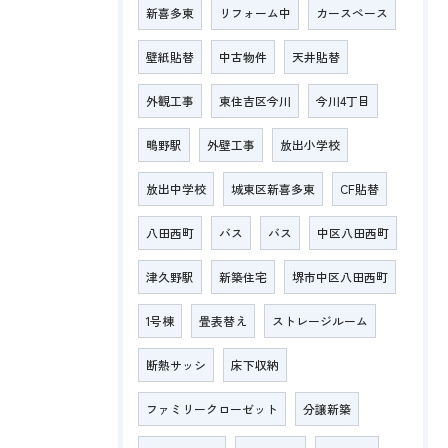
新喜多東
リフォーム中
カースペース
壁紙貼替
中古物件
天井貼替
外観工事
東住吉区今川
今川4丁目
鴫野駅
外壁工事
放出小学校
放出中学校
城東区新喜多東
CF貼替
八田西町
バス
バス
中区八田西町
津久野駅
新築住宅
堺市中区八田西町
1号棟
畳表替え
ストレージルーム
断熱サッシ
床下収納
ファミリークローゼット
分譲新築