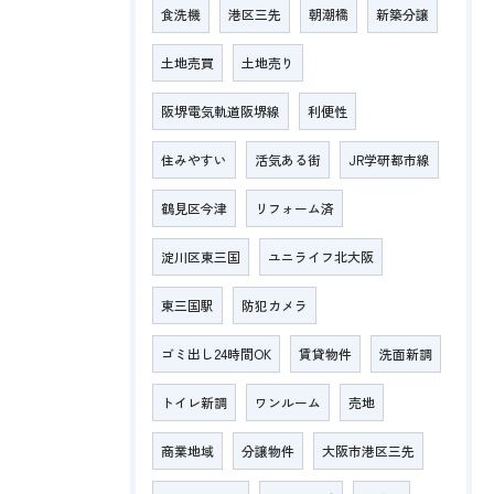
食洗機
港区三先
朝潮橋
新築分譲
土地売買
土地売り
阪堺電気軌道阪堺線
利便性
住みやすい
活気ある街
JR学研都市線
鶴見区今津
リフォーム済
淀川区東三国
ユニライフ北大阪
東三国駅
防犯カメラ
ゴミ出し24時間OK
賃貸物件
洗面新調
トイレ新調
ワンルーム
売地
商業地域
分譲物件
大阪市港区三先