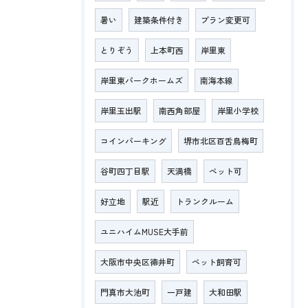
暑い
建築条件付き
プラン変更可
とりぞう
上本町西
岸里東
岸里東パークホームズ
南海本線
岸里玉出駅
南西角部屋
岸里小学校
コインパーキング
堺市北区百舌鳥梅町
谷町四丁目駅
天満橋
ペット可
好立地
駅近
トランクルーム
ユニハイムMUSE大手前
大阪市中央区徳井町
ペット飼育可
門真市大池町
一戸建
大和田駅