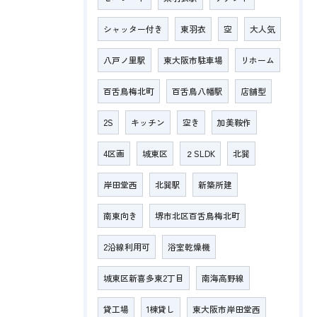
シャッター付き
東羽衣
空
大人気
八戸ノ里駅
東大阪市駐車場
リホーム
百舌鳥梅北町
百舌鳥八幡駅
店舗型
2S
キッチン
空き
加美鞍作
4区画
城東区
２SLDK
北巽
岸田堂西
北巽駅
新築所建
南東向き
堺市北区百舌鳥梅北町
2沿線利用可
浴室乾燥機
城東区新喜多東2丁目
南海高野線
貸工場
1棟貸し
東大阪市岸田堂西