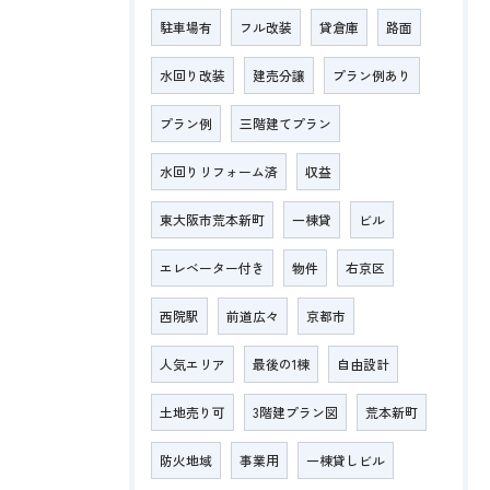
駐車場有
フル改装
貸倉庫
路面
水回り改装
建売分譲
プラン例あり
プラン例
三階建てプラン
水回りリフォーム済
収益
東大阪市荒本新町
一棟貸
ビル
エレベーター付き
物件
右京区
西院駅
前道広々
京都市
人気エリア
最後の1棟
自由設計
土地売り可
3階建プラン図
荒本新町
防火地域
事業用
一棟貸しビル