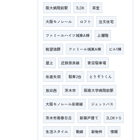
阪大病院前駅
7LDK
茶室
大阪モノレール
ロフト
注文住宅
ファミールハイツ城東A棟
上層階
眺望抜群
ファミール城東A棟
ビル1棟
屋上
近鉄奈良線
青空駐車場
住道矢田
駐車2台
とりぞうくん
放出西
茨木市
阪南大学病院前駅
大阪モノレール彩都線
ジェットバス
茨木市南春日丘
新築戸建て
2LDK＋S
生活スタイル
動線
新物件
情報