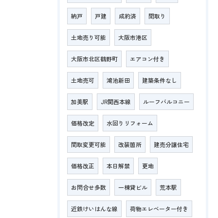
納戸
戸建
成約済
間取り
土地売り可能
大阪市港区
大阪市北区鶴野町
エアコン付き
土地売可
鴻池新田
建築条件なし
加美駅
JR関西本線
ルーフバルコニー
価格改定
水回りリフォーム
間取変更可能
改装箇所
建売分譲住宅
価格改正
本日解禁
更地
お問合せ多数
一棟貸ビル
荒本駅
近鉄けいはんな線
荷物エレベーター付き