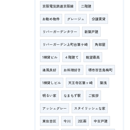
京阪電気鉄道京阪線
二階建
お勧め物件
グレージュ
分譲賃貸
リバーガーデンタワー
新築戸建
リバーガーデン上町台筆ケ崎
角部屋
1棟貸ビル
４階建て
眺望最高
通風良好
お料理好き
堺市百舌鳥梅町
1棟貸しビル
天王寺区筆ヶ崎
築浅
明るい家
なまもず駅
ご挨拶
アッシュグレー
スタイリッシュな家
東住吉区
今川
2区画
中古戸建