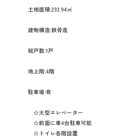
土地面積:233.94㎡
建物構造:鉄骨造
総戸数:1戸
地上階:4階
駐車場:有
☆大型エレベーター
☆前面に車4台駐車可能
☆トイレ各階設置