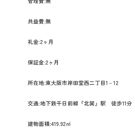
管理費:無
共益費:無
礼金:2ヶ月
保証金:2ヶ月
所在地:東大阪市岸田堂西二丁目1－12
交通:地下鉄千日前線『北巽』駅 徒歩11分
建物面積:419.92㎡