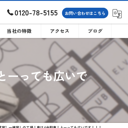
0120-78-5155
お問い合わせはこちら
当社の特徴
アクセス
ブログ
土地
戸建て
とーっても広いで
買取
相続
購入
賃貸】一棟貸しの工場！車は4台駐車！とーっても広いです！！！