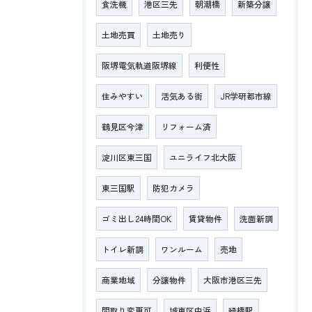
食洗機
港区三先
朝潮橋
新築分譲
土地売買
土地売り
阪堺電気軌道阪堺線
利便性
住みやすい
活気ある街
JR学研都市線
鶴見区今津
リフォーム済
淀川区東三国
ユニライフ北大阪
東三国駅
防犯カメラ
ゴミ出し24時間OK
賃貸物件
洗面新調
トイレ新調
ワンルーム
売地
商業地域
分譲物件
大阪市港区三先
間取り変更可
城東区中浜
緑橋駅