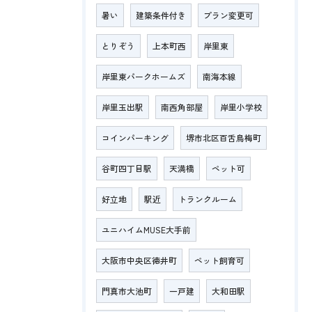
暑い
建築条件付き
プラン変更可
とりぞう
上本町西
岸里東
岸里東パークホームズ
南海本線
岸里玉出駅
南西角部屋
岸里小学校
コインパーキング
堺市北区百舌鳥梅町
谷町四丁目駅
天満橋
ペット可
好立地
駅近
トランクルーム
ユニハイムMUSE大手前
大阪市中央区徳井町
ペット飼育可
門真市大池町
一戸建
大和田駅