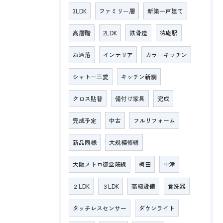
3LDK
ファミリー層
新築一戸建て
高層階
2LDK
鉄骨造
徳庵駅
お洒落
インテリア
カラーキッチン
シャトー三愛
キッチン新調
クロス貼替
備付け家具
完成
完成予定
中古
フルリフォーム
新品同様
大規模修繕
大阪メトロ御堂筋線
梅田
中津
２LDK
３LDK
高級設備
食洗器
タッチレスセンサー
ダウンライト