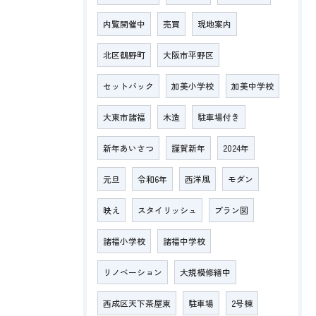
内覧開催中
売買
現地案内
北区鶴野町
大阪市平野区
セットバック
加美小学校
加美中学校
大東市諸福
木造
駐車場付き
新年あいさつ
謹賀新年
2024年
元旦
令和6年
西洋風
モダン
映え
スタイリッシュ
プラン図
諸福小学校
諸福中学校
リノベーション
大規模修繕中
西成区天下茶屋東
駐車場
2号棟