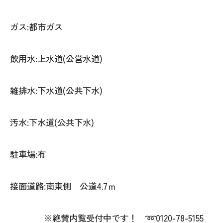
ガス:都市ガス
飲用水:上水道(公営水道)
雑排水:下水道(公共下水)
汚水:下水道(公共下水)
駐車場:有
接面道路:南東側 公道4.7ｍ
※絶賛内覧受付中です！ ➿0120-78-5155