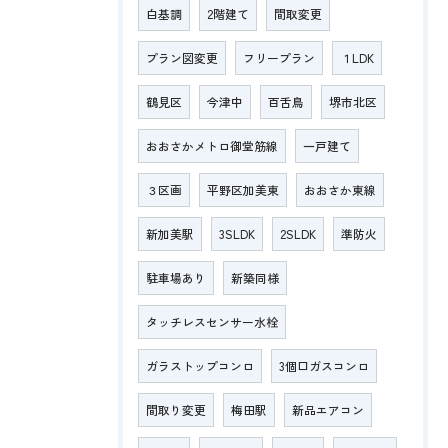
白基調
2階建て
間取変更
プラン図変更
フリープラン
１LDK
鶴見区
今津中
百舌鳥
堺市北区
おおさかメトロ御堂筋線
一戸建て
３区画
平野区加美東
おおさか東線
新加美駅
3SLDK
2SLDK
準防火
駐車場あり
新築同様
タッチレスセンサー水栓
ガラストップコンロ
3個口ガスコンロ
間取り変更
梅田駅
新品エアコン