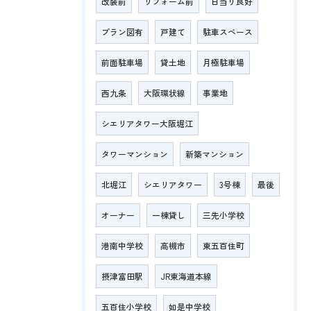
改装前
リフォーム前
日当り良好
プラン図有
戸建て
駐車スペース
前面駐車場
貸土地
月極駐車場
西九条
大阪環状線
事業地
シエリアタワー大阪堀江
タワーマンション
新築マンション
北堀江
シエリアタワー
3号棟
最後
オーナー
一棟貸し
三先小学校
港南中学校
高槻市
東五百住町
摂津富田駅
JR東海道本線
五百住小学校
如是中学校