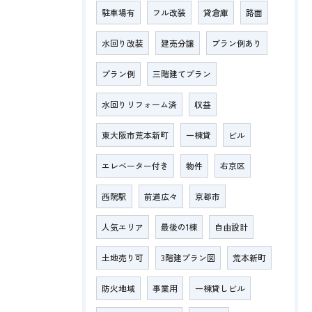
駐車場有
フル改装
貸倉庫
路面
水回り改装
建売分譲
プラン例あり
プラン例
三階建てプラン
水回りリフォーム済
収益
東大阪市荒本新町
一棟貸
ビル
エレベーター付き
物件
右京区
西院駅
前道広々
京都市
人気エリア
最後の1棟
自由設計
土地売り可
3階建プラン図
荒本新町
防火地域
事業用
一棟貸しビル