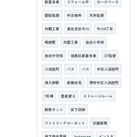
新喜多東
リフォーム中
カースペース
壁紙貼替
中古物件
天井貼替
外観工事
東住吉区今川
今川4丁目
鴫野駅
外壁工事
放出小学校
放出中学校
城東区新喜多東
CF貼替
八田西町
バス
バス
中区八田西町
津久野駅
新築住宅
堺市中区八田西町
1号棟
畳表替え
ストレージルーム
断熱サッシ
床下収納
ファミリークローゼット
分譲新築
地下鉄今里線
Instagram
インスタ