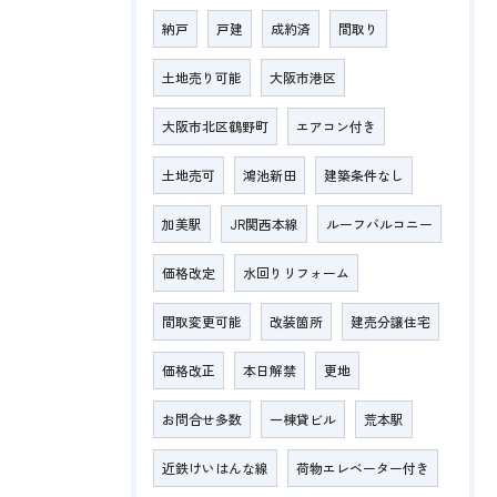
納戸
戸建
成約済
間取り
土地売り可能
大阪市港区
大阪市北区鶴野町
エアコン付き
土地売可
鴻池新田
建築条件なし
加美駅
JR関西本線
ルーフバルコニー
価格改定
水回りリフォーム
間取変更可能
改装箇所
建売分譲住宅
価格改正
本日解禁
更地
お問合せ多数
一棟貸ビル
荒本駅
近鉄けいはんな線
荷物エレベーター付き