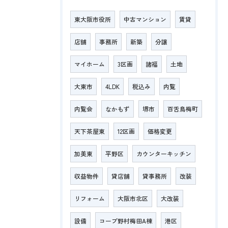
東大阪市役所
中古マンション
賃貸
店舗
事務所
新築
分譲
マイホーム
3区画
諸福
土地
大東市
4LDK
税込み
内覧
内覧会
なかもず
堺市
百舌鳥梅町
天下茶屋東
12区画
価格変更
加美東
平野区
カウンターキッチン
収益物件
貸店舗
貸事務所
改装
リフォーム
大阪市北区
大改装
設備
コープ野村梅田A棟
港区