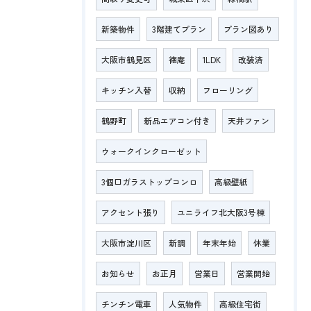
新築物件
3階建てプラン
プラン図あり
大阪市鶴見区
徳庵
1LDK
改装済
キッチン入替
収納
フローリング
鶴野町
新品エアコン付き
天井ファン
ウォークインクローゼット
3個口ガラストップコンロ
高級壁紙
アクセント張り
ユニライフ北大阪3号棟
大阪市淀川区
新調
年末年始
休業
お知らせ
お正月
営業日
営業開始
チンチン電車
人気物件
高級住宅街