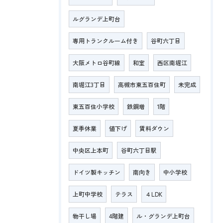
ルグランデ上町台
専用トランクルーム付き
谷町六丁目
大阪メトロ谷町線
和室
西区南堀江
南堀江3丁目
高槻市東五百住町
未完成
東五百住小学校
鉄鋼増
1階
夏季休業
値下げ
賃料ダウン
中央区上本町
谷町六丁目駅
ドイツ製キッチン
南向き
中小学校
上町中学校
テラス
４LDK
物干し場
4階建
ル・グランデ上町台