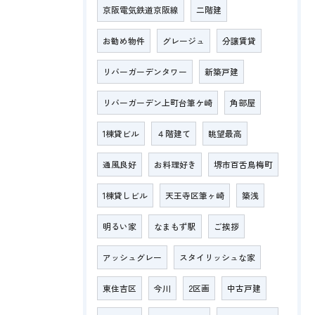
京阪電気鉄道京阪線
二階建
お勧め物件
グレージュ
分譲賃貸
リバーガーデンタワー
新築戸建
リバーガーデン上町台筆ケ崎
角部屋
1棟貸ビル
４階建て
眺望最高
通風良好
お料理好き
堺市百舌鳥梅町
1棟貸しビル
天王寺区筆ヶ崎
築浅
明るい家
なまもず駅
ご挨拶
アッシュグレー
スタイリッシュな家
東住吉区
今川
2区画
中古戸建