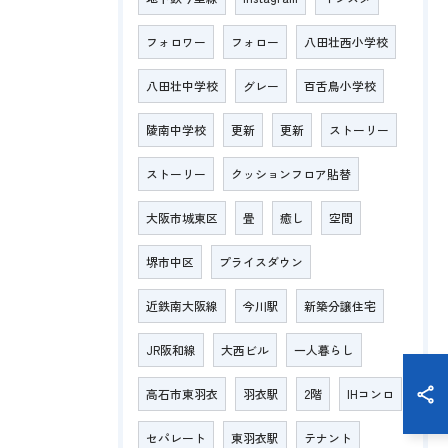
フォロワー
フォロー
八田壮西小学校
八田壮中学校
グレー
百舌鳥小学校
陵南中学校
更新
更新
ストーリー
ストーリー
クッションフロア貼替
大阪市城東区
畳
癒し
空間
堺市中区
プライスダウン
近鉄南大阪線
今川駅
新築分譲住宅
JR阪和線
大西ビル
一人暮らし
高石市東羽衣
羽衣駅
2階
IHコンロ
セパレート
東羽衣駅
テナント