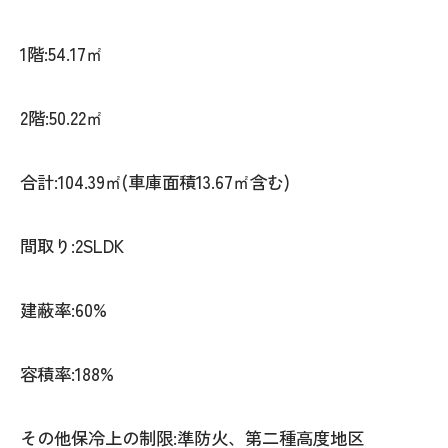
1階:54.17㎡
2階:50.22㎡
合計:104.39㎡(車庫面積13.67㎡含む)
間取り:2SLDK
建蔽率:60%
容積率:188%
その他保冷上の制限:準防火、第二種高度地区