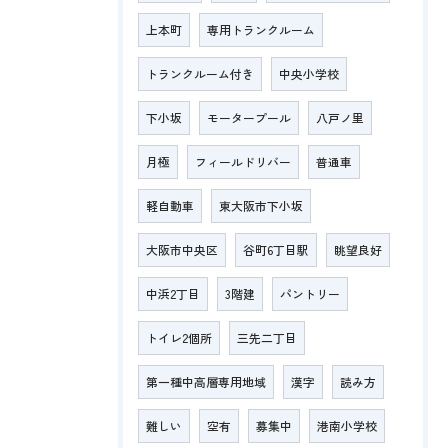
上本町
専用トランクルーム
トランクルーム付き
中央小学校
下小坂
モータープール
八戸ノ里
月極
フィールドリバー
普通車
軽自動車
東大阪市下小坂
大阪市中央区
谷町6丁目駅
眺望良好
中浜2丁目
3階建
パントリー
トイレ2個所
三先二丁目
第一種中高層専用地域
漢字
読み方
難しい
空有
募集中
港南小学校