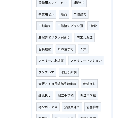
荷物用エレベーター
4階建て
事業用ビル
新品
二階建て
三階建て
三階建てプラン図
1棟貸
三階建てプラン図あり
西区北堀江
西長堀駅
お洒落な街
人気
ファミール北堀江
ファミリーマンション
ワンフロア
水回り新調
大阪メトロ長堀鶴見緑地線
眺望良し
通風良し
堀江小学校
堀江中学校
宅配ボックス
分譲戸建て
前面駐車