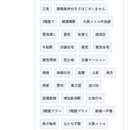
三先
建築条件付きではございません
3階建て
朝潮橋駅
大阪メトロ中央線
更地渡し
居宅
住替え
西成区
今船駅
分譲住宅
建売
建売住宅
建売用地
売土地
分譲マンション
価格
地価公示
高騰
上昇
地方
持家
賃料
東三国
淀川区
設備新調
鴻池新田駅
土地のみ
2階建プラン
3階建プラン
新築一戸建
希少物件
なかもず駅
大阪メトロ