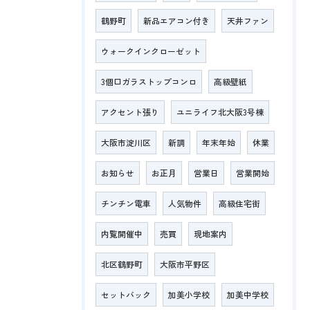
鶴野町
新品エアコン付き
天井ファン
ウォークインクローゼット
3個口ガラストップコンロ
高級壁紙
アクセント張り
ユニライフ北大阪3号棟
大阪市淀川区
新調
年末年始
休業
お知らせ
お正月
営業日
営業開始
チンチン電車
人気物件
高級住宅街
内覧開催中
売買
現地案内
北区鶴野町
大阪市平野区
セットバック
加美小学校
加美中学校