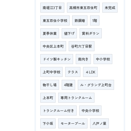
南堀江3丁目
高槻市東五百住町
未完成
東五百住小学校
鉄鋼増
1階
夏季休業
値下げ
賃料ダウン
中央区上本町
谷町六丁目駅
ドイツ製キッチン
南向き
中小学校
上町中学校
テラス
４LDK
物干し場
4階建
ル・グランデ上町台
上本町
専用トランクルーム
トランクルーム付き
中央小学校
下小坂
モータープール
八戸ノ里