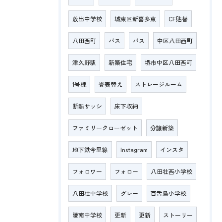
放出中学校
城東区新喜多東
CF貼替
八田西町
バス
バス
中区八田西町
津久野駅
新築住宅
堺市中区八田西町
1号棟
畳表替え
ストレージルーム
断熱サッシ
床下収納
ファミリークローゼット
分譲新築
地下鉄今里線
Instagram
インスタ
フォロワー
フォロー
八田壮西小学校
八田壮中学校
グレー
百舌鳥小学校
陵南中学校
更新
更新
ストーリー