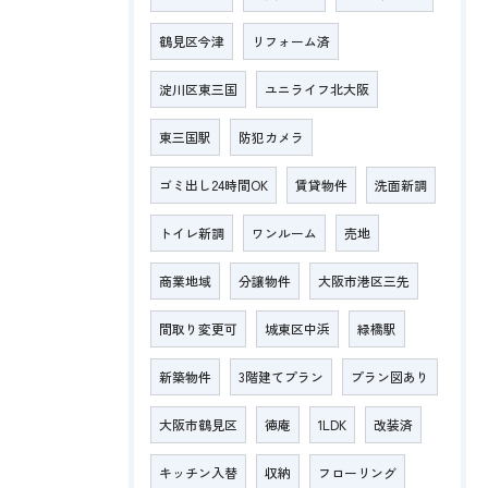
鶴見区今津
リフォーム済
淀川区東三国
ユニライフ北大阪
東三国駅
防犯カメラ
ゴミ出し24時間OK
賃貸物件
洗面新調
トイレ新調
ワンルーム
売地
商業地域
分譲物件
大阪市港区三先
間取り変更可
城東区中浜
緑橋駅
新築物件
3階建てプラン
プラン図あり
大阪市鶴見区
徳庵
1LDK
改装済
キッチン入替
収納
フローリング