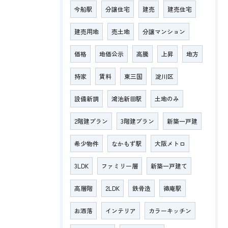
今船駅
分譲住宅
建売
建売住宅
建売用地
売土地
分譲マンション
価格
地価公示
高騰
上昇
地方
持家
賃料
東三国
淀川区
設備新調
鴻池新田駅
土地のみ
2階建プラン
3階建プラン
新築一戸建
希少物件
なかもず駅
大阪メトロ
3LDK
ファミリー層
新築一戸建て
高層階
2LDK
鉄骨造
徳庵駅
お洒落
インテリア
カラーキッチン