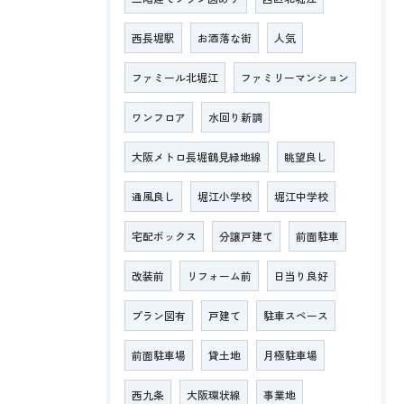
西長堀駅
お洒落な街
人気
ファミール北堀江
ファミリーマンション
ワンフロア
水回り新調
大阪メトロ長堀鶴見緑地線
眺望良し
通風良し
堀江小学校
堀江中学校
宅配ボックス
分譲戸建て
前面駐車
改装前
リフォーム前
日当り良好
プラン図有
戸建て
駐車スペース
前面駐車場
貸土地
月極駐車場
西九条
大阪環状線
事業地