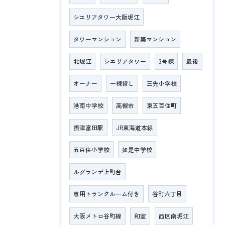
シエリアタワー大阪堀江
タワーマンション
新築マンション
北堀江
シエリアタワー
3号棟
最後
オーナー
一棟貸し
三先小学校
港南中学校
高槻市
東五百住町
摂津富田駅
JR東海道本線
五百住小学校
如是中学校
ルグランデ上町台
専用トランクルーム付き
谷町六丁目
大阪メトロ谷町線
和室
西区南堀江