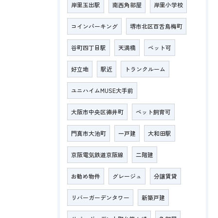
岸里玉出駅
南西角部屋
岸里小学校
コインパーキング
堺市北区百舌鳥梅町
谷町四丁目駅
天満橋
ペット可
好立地
駅近
トランクルーム
ユニハイムMUSE大手前
大阪市中央区徳井町
ペット飼育可
門真市大池町
一戸建
大和田駅
京阪電気鉄道京阪線
二階建
お勧め物件
グレージュ
分譲賃貸
リバーガーデンタワー
新築戸建