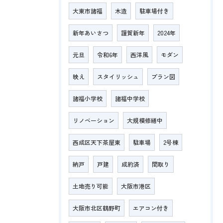
大東市諸福
木造
駐車場付き
新年あいさつ
謹賀新年
2024年
元旦
令和6年
西洋風
モダン
映え
スタイリッシュ
プラン図
諸福小学校
諸福中学校
リノベーション
大規模修繕中
西成区天下茶屋東
駐車場
2号棟
納戸
戸建
成約済
間取り
土地売り可能
大阪市港区
大阪市北区鶴野町
エアコン付き