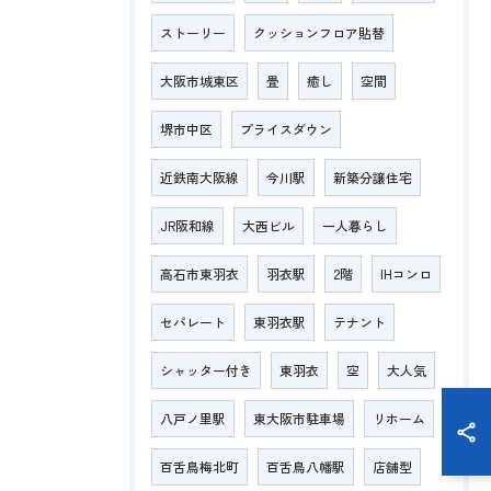
ストーリー
クッションフロア貼替
大阪市城東区
畳
癒し
空間
堺市中区
プライスダウン
近鉄南大阪線
今川駅
新築分譲住宅
JR阪和線
大西ビル
一人暮らし
高石市東羽衣
羽衣駅
2階
IHコンロ
セパレート
東羽衣駅
テナント
シャッター付き
東羽衣
空
大人気
八戸ノ里駅
東大阪市駐車場
リホーム
百舌鳥梅北町
百舌鳥八幡駅
店舗型