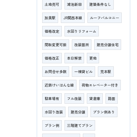
土地売可
鴻池新田
建築条件なし
加美駅
JR関西本線
ルーフバルコニー
価格改定
水回りリフォーム
間取変更可能
改装箇所
建売分譲住宅
価格改正
本日解禁
更地
お問合せ多数
一棟貸ビル
荒本駅
近鉄けいはんな線
荷物エレベーター付き
駐車場有
フル改装
貸倉庫
路面
水回り改装
建売分譲
プラン例あり
プラン例
三階建てプラン