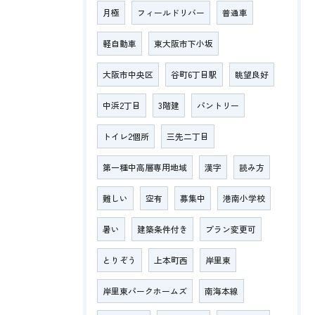
月極
フィールドリバー
普通車
軽自動車
東大阪市下小坂
大阪市中央区
谷町6丁目駅
眺望良好
中浜2丁目
3階建
パントリー
トイレ2個所
三先二丁目
第一種中高層専用地域
漢字
読み方
難しい
空有
募集中
港南小学校
暑い
建築条件付き
プラン変更可
とりぞう
上本町西
岸里東
岸里東パークホームズ
南海本線