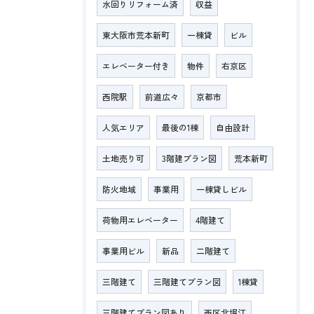
水回りリフォーム済
収益
東大阪市荒本新町
一棟貸
ビル
エレベーター付き
物件
右京区
西院駅
前道広々
京都市
人気エリア
最後の1棟
自由設計
土地売り可
3階建プラン図
荒本新町
防火地域
事業用
一棟貸しビル
荷物用エレベーター
4階建て
事業用ビル
新品
二階建て
三階建て
三階建てプラン図
1棟貸
三階建てプラン図あり
西区北堀江