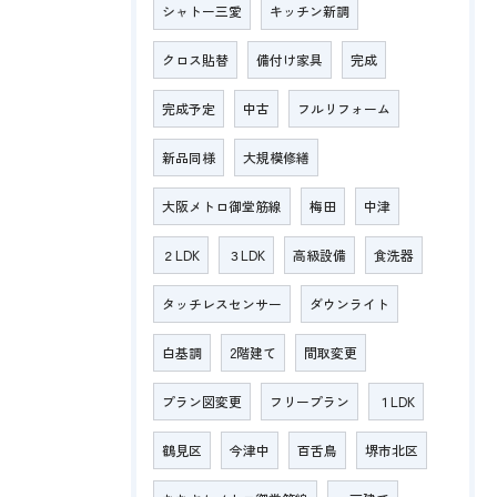
シャトー三愛
キッチン新調
クロス貼替
備付け家具
完成
完成予定
中古
フルリフォーム
新品同様
大規模修繕
大阪メトロ御堂筋線
梅田
中津
２LDK
３LDK
高級設備
食洗器
タッチレスセンサー
ダウンライト
白基調
2階建て
間取変更
プラン図変更
フリープラン
１LDK
鶴見区
今津中
百舌鳥
堺市北区