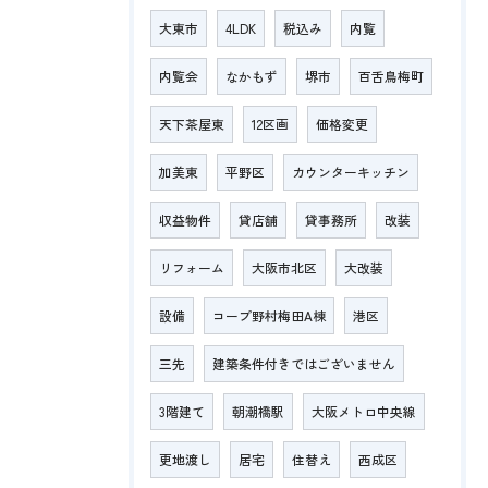
大東市
4LDK
税込み
内覧
内覧会
なかもず
堺市
百舌鳥梅町
天下茶屋東
12区画
価格変更
加美東
平野区
カウンターキッチン
収益物件
貸店舗
貸事務所
改装
リフォーム
大阪市北区
大改装
設備
コープ野村梅田A棟
港区
三先
建築条件付きではございません
3階建て
朝潮橋駅
大阪メトロ中央線
更地渡し
居宅
住替え
西成区