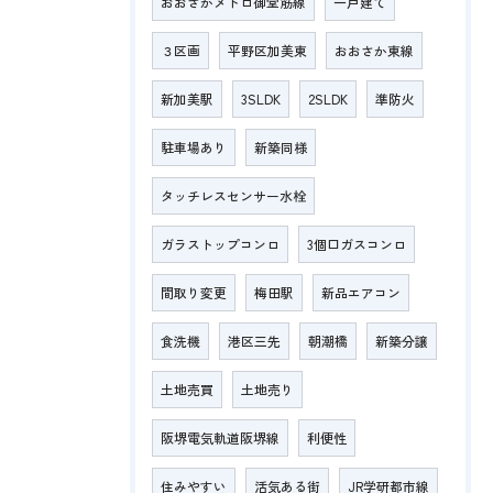
おおさかメトロ御堂筋線
一戸建て
３区画
平野区加美東
おおさか東線
新加美駅
3SLDK
2SLDK
準防火
駐車場あり
新築同様
タッチレスセンサー水栓
ガラストップコンロ
3個口ガスコンロ
間取り変更
梅田駅
新品エアコン
食洗機
港区三先
朝潮橋
新築分譲
土地売買
土地売り
阪堺電気軌道阪堺線
利便性
住みやすい
活気ある街
JR学研都市線