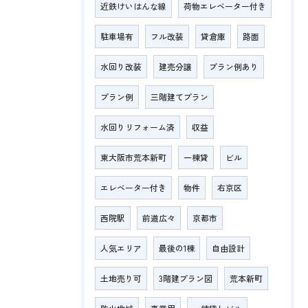
近鉄けいはんな線
荷物エレベーター付き
駐車場有
フル改装
貸倉庫
路面
水回り改装
建売分譲
プラン例あり
プラン例
三階建てプラン
水回りリフォーム済
収益
東大阪市荒本新町
一棟貸
ビル
エレベーター付き
物件
右京区
西院駅
前道広々
京都市
人気エリア
最後の1棟
自由設計
土地売り可
3階建プラン図
荒本新町