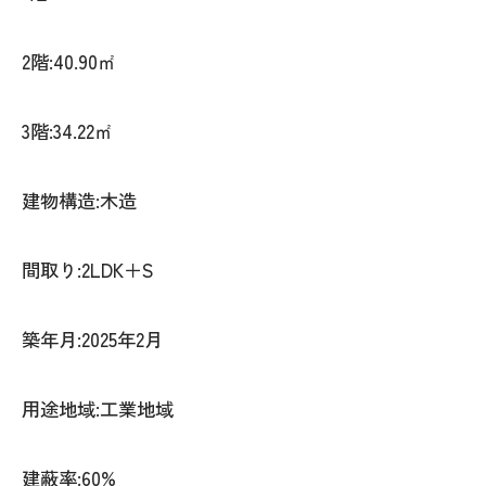
2階:40.90㎡
3階:34.22㎡
建物構造:木造
間取り:2LDK＋S
築年月:2025年2月
用途地域:工業地域
建蔽率:60%