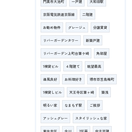
門真市大池町
一戸建
大和田駅
京阪電気鉄道京阪線
二階建
お勧め物件
グレージュ
分譲賃貸
リバーガーデンタワー
新築戸建
リバーガーデン上町台筆ケ崎
角部屋
1棟貸ビル
４階建て
眺望最高
通風良好
お料理好き
堺市百舌鳥梅町
1棟貸しビル
天王寺区筆ヶ崎
築浅
明るい家
なまもず駅
ご挨拶
アッシュグレー
スタイリッシュな家
東住吉区
今川
2区画
中古戸建