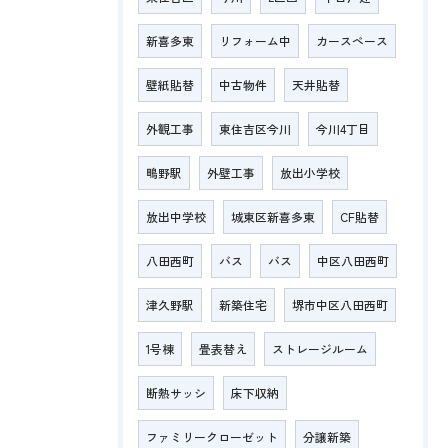
新喜多東
リフォーム中
カースペース
壁紙貼替
中古物件
天井貼替
外観工事
東住吉区今川
今川4丁目
鴫野駅
外壁工事
放出小学校
放出中学校
城東区新喜多東
CF貼替
八田西町
バス
バス
中区八田西町
津久野駅
新築住宅
堺市中区八田西町
1号棟
畳表替え
ストレージルーム
断熱サッシ
床下収納
ファミリークローゼット
分譲新築