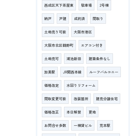
西成区天下茶屋東
駐車場
2号棟
納戸
戸建
成約済
間取り
土地売り可能
大阪市港区
大阪市北区鶴野町
エアコン付き
土地売可
鴻池新田
建築条件なし
加美駅
JR関西本線
ルーフバルコニー
価格改定
水回りリフォーム
間取変更可能
改装箇所
建売分譲住宅
価格改正
本日解禁
更地
お問合せ多数
一棟貸ビル
荒本駅