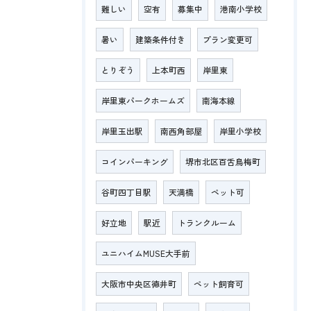
難しい
空有
募集中
港南小学校
暑い
建築条件付き
プラン変更可
とりぞう
上本町西
岸里東
岸里東パークホームズ
南海本線
岸里玉出駅
南西角部屋
岸里小学校
コインパーキング
堺市北区百舌鳥梅町
谷町四丁目駅
天満橋
ペット可
好立地
駅近
トランクルーム
ユニハイムMUSE大手前
大阪市中央区徳井町
ペット飼育可