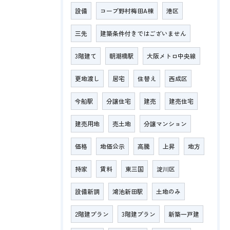
設備
コープ野村梅田A棟
港区
三先
建築条件付きではございません
3階建て
朝潮橋駅
大阪メトロ中央線
更地渡し
居宅
住替え
西成区
今船駅
分譲住宅
建売
建売住宅
建売用地
売土地
分譲マンション
価格
地価公示
高騰
上昇
地方
持家
賃料
東三国
淀川区
設備新調
鴻池新田駅
土地のみ
2階建プラン
3階建プラン
新築一戸建