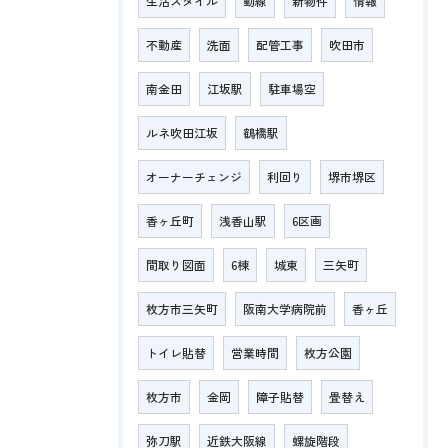
生活スタイル
動線
新物件
情報
不動産
洗面
配管工事
吹田市
南金田
江坂駅
駐車場空
ルネ吹田江坂
鶴橋駅
オーナーチェンジ
利回り
堺市堺区
香ヶ丘町
浅香山駅
6区画
間取り図面
6棟
城東
三矢町
枚方市三矢町
阪南大学病院前
香ヶ丘
トイレ貼替
営業時間
枚方公園
枚方市
金岡
障子貼替
畳替え
弥刀駅
近鉄大阪線
螺旋階段