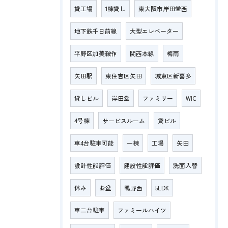
貸工場
1棟貸し
東大阪市岸田堂西
地下鉄千日前線
大型エレベーター
平野区加美鞍作
関西本線
梅雨
矢田駅
東住吉区矢田
城東区新喜多
貸しビル
岸田堂
ファミリー
WIC
4号棟
サービスルーム
貸ビル
車4台駐車可能
一棟
工場
矢田
設計性能評価
建設性能評価
洗面入替
休み
お盆
鴫野西
5LDK
車二台駐車
ファミールハイツ