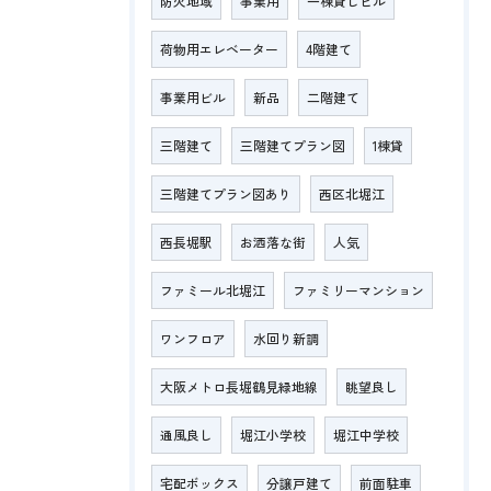
防火地域
事業用
一棟貸しビル
荷物用エレベーター
4階建て
事業用ビル
新品
二階建て
三階建て
三階建てプラン図
1棟貸
三階建てプラン図あり
西区北堀江
西長堀駅
お洒落な街
人気
ファミール北堀江
ファミリーマンション
ワンフロア
水回り新調
大阪メトロ長堀鶴見緑地線
眺望良し
通風良し
堀江小学校
堀江中学校
宅配ボックス
分譲戸建て
前面駐車