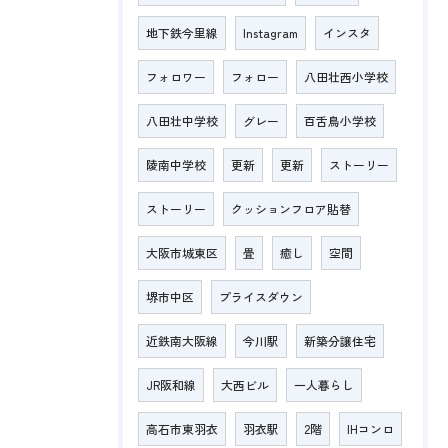
地下鉄今里線
Instagram
インスタ
フォロワー
フォロー
八田壮西小学校
八田壮中学校
グレー
百舌鳥小学校
陵南中学校
更新
更新
ストーリー
ストーリー
クッションフロア貼替
大阪市城東区
畳
癒し
空間
堺市中区
プライスダウン
近鉄南大阪線
今川駅
新築分譲住宅
JR阪和線
大西ビル
一人暮らし
高石市東羽衣
羽衣駅
2階
IHコンロ