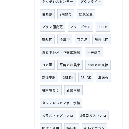
タッチレスセンサー
ダウンライト
白基調
2階建て
間取変更
プラン図変更
フリープラン
１LDK
鶴見区
今津中
百舌鳥
堺市北区
おおさかメトロ御堂筋線
一戸建て
３区画
平野区加美東
おおさか東線
新加美駅
3SLDK
2SLDK
準防火
駐車場あり
新築同様
タッチレスセンサー水栓
ガラストップコンロ
3個口ガスコンロ
間取り変更
梅田駅
新品エアコン