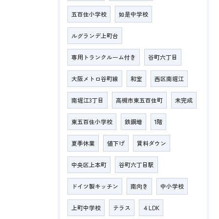
五百住小学校
如是中学校
ルグランデ上町台
専用トランクルーム付き
谷町六丁目
大阪メトロ谷町線
和室
西区南堀江
南堀江3丁目
高槻市東五百住町
未完成
東五百住小学校
鉄鋼増
1階
夏季休業
値下げ
賃料ダウン
中央区上本町
谷町六丁目駅
ドイツ製キッチン
南向き
中小学校
上町中学校
テラス
４LDK