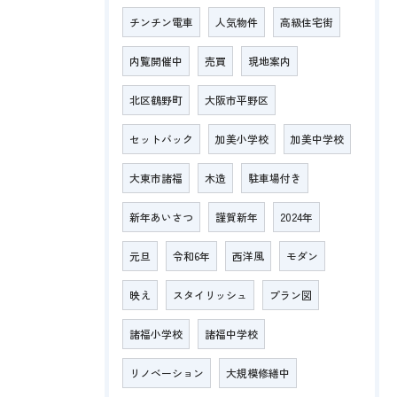
チンチン電車
人気物件
高級住宅街
内覧開催中
売買
現地案内
北区鶴野町
大阪市平野区
セットバック
加美小学校
加美中学校
大東市諸福
木造
駐車場付き
新年あいさつ
謹賀新年
2024年
元旦
令和6年
西洋風
モダン
映え
スタイリッシュ
プラン図
諸福小学校
諸福中学校
リノベーション
大規模修繕中