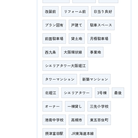
改装前
リフォーム前
日当り良好
プラン図有
戸建て
駐車スペース
前面駐車場
貸土地
月極駐車場
西九条
大阪環状線
事業地
シエリアタワー大阪堀江
タワーマンション
新築マンション
北堀江
シエリアタワー
3号棟
最後
オーナー
一棟貸し
三先小学校
港南中学校
高槻市
東五百住町
摂津富田駅
JR東海道本線