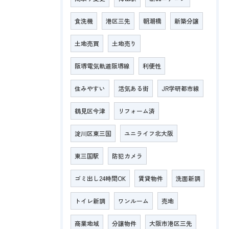
食洗機
港区三先
朝潮橋
新築分譲
土地売買
土地売り
阪堺電気軌道阪堺線
利便性
住みやすい
活気ある街
JR学研都市線
鶴見区今津
リフォーム済
淀川区東三国
ユニライフ北大阪
東三国駅
防犯カメラ
ゴミ出し24時間OK
賃貸物件
洗面新調
トイレ新調
ワンルーム
売地
商業地域
分譲物件
大阪市港区三先