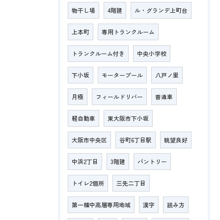
物干し場
4階建
ル・グランデ上町台
上本町
専用トランクルーム
トランクルーム付き
中央小学校
下小坂
モータープール
八戸ノ里
月極
フィールドリバー
普通車
軽自動車
東大阪市下小坂
大阪市中央区
谷町6丁目駅
眺望良好
中浜2丁目
3階建
パントリー
トイレ2個所
三先二丁目
第一種中高層専用地域
漢字
読み方