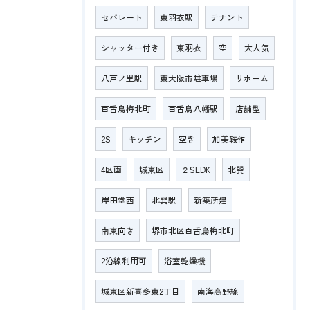
セパレート
東羽衣駅
テナント
シャッター付き
東羽衣
空
大人気
八戸ノ里駅
東大阪市駐車場
リホーム
百舌鳥梅北町
百舌鳥八幡駅
店舗型
2S
キッチン
空き
加美鞍作
4区画
城東区
２SLDK
北巽
岸田堂西
北巽駅
新築所建
南東向き
堺市北区百舌鳥梅北町
2沿線利用可
浴室乾燥機
城東区新喜多東2丁目
南海高野線