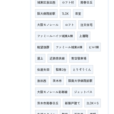
城東区放出西
ロフト付
南春日丘
阪大病院前駅
7LDK
茶室
大阪モノレール
ロフト
注文住宅
ファミールハイツ城東A棟
上層階
眺望抜群
ファミール城東A棟
ビル1棟
屋上
近鉄奈良線
青空駐車場
住道矢田
駐車2台
とりぞうくん
放出西
茨木市
阪南大学病院前駅
大阪モノレール彩都線
ジェットバス
茨木市南春日丘
新築戸建て
2LDK＋S