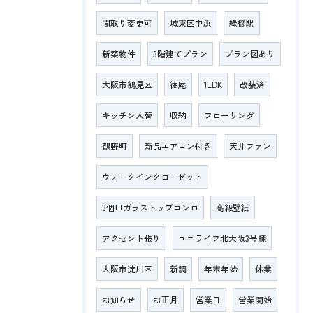
間取り変更可
城東区中浜
緑橋駅
新築物件
3階建てプラン
プラン図あり
大阪市鶴見区
徳庵
1LDK
改装済
キッチン入替
収納
フローリング
鶴野町
新品エアコン付き
天井ファン
ウォークインクローゼット
3個口ガラストップコンロ
高級壁紙
アクセント張り
ユニライフ北大阪3号棟
大阪市淀川区
新調
年末年始
休業
お知らせ
お正月
営業日
営業開始