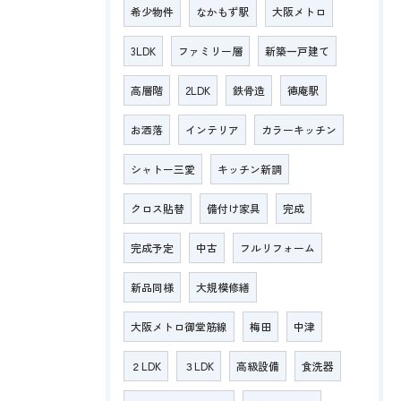
希少物件
なかもず駅
大阪メトロ
3LDK
ファミリー層
新築一戸建て
高層階
2LDK
鉄骨造
徳庵駅
お洒落
インテリア
カラーキッチン
シャトー三愛
キッチン新調
クロス貼替
備付け家具
完成
完成予定
中古
フルリフォーム
新品同様
大規模修繕
大阪メトロ御堂筋線
梅田
中津
２LDK
３LDK
高級設備
食洗器