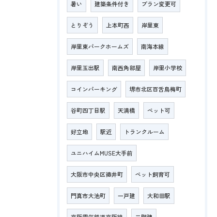
暑い
建築条件付き
プラン変更可
とりぞう
上本町西
岸里東
岸里東パークホームズ
南海本線
岸里玉出駅
南西角部屋
岸里小学校
コインパーキング
堺市北区百舌鳥梅町
谷町四丁目駅
天満橋
ペット可
好立地
駅近
トランクルーム
ユニハイムMUSE大手前
大阪市中央区徳井町
ペット飼育可
門真市大池町
一戸建
大和田駅
京阪電気鉄道京阪線
二階建