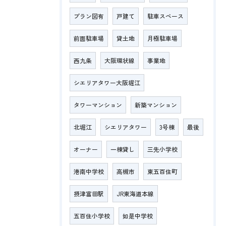
プラン図有
戸建て
駐車スペース
前面駐車場
貸土地
月極駐車場
西九条
大阪環状線
事業地
シエリアタワー大阪堀江
タワーマンション
新築マンション
北堀江
シエリアタワー
3号棟
最後
オーナー
一棟貸し
三先小学校
港南中学校
高槻市
東五百住町
摂津富田駅
JR東海道本線
五百住小学校
如是中学校