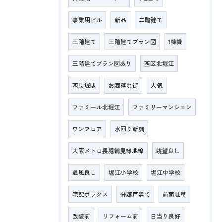
事業用ビル
新品
二階建て
三階建て
三階建てプラン図
1棟貸
三階建てプラン図あり
西区北堀江
西長堀駅
お洒落な街
人気
ファミール北堀江
ファミリーマンション
ワンフロア
水回り新調
大阪メトロ長堀鶴見緑地線
眺望良し
通風良し
堀江小学校
堀江中学校
宅配ボックス
分譲戸建て
前面駐車
改装前
リフォーム前
日当り良好