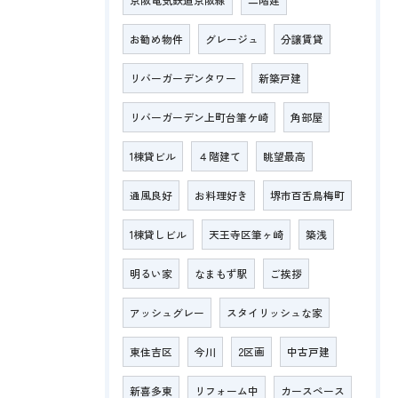
お勧め物件
グレージュ
分譲賃貸
リバーガーデンタワー
新築戸建
リバーガーデン上町台筆ケ崎
角部屋
1棟貸ビル
４階建て
眺望最高
通風良好
お料理好き
堺市百舌鳥梅町
1棟貸しビル
天王寺区筆ヶ崎
築浅
明るい家
なまもず駅
ご挨拶
アッシュグレー
スタイリッシュな家
東住吉区
今川
2区画
中古戸建
新喜多東
リフォーム中
カースペース