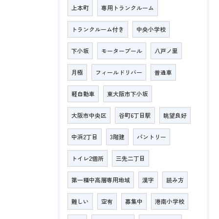
上本町
専用トランクルーム
トランクルーム付き
中央小学校
下小坂
モータープール
八戸ノ里
月極
フィールドリバー
普通車
軽自動車
東大阪市下小坂
大阪市中央区
谷町6丁目駅
眺望良好
中浜2丁目
3階建
パントリー
トイレ2個所
三先二丁目
第一種中高層専用地域
漢字
読み方
難しい
空有
募集中
港南小学校