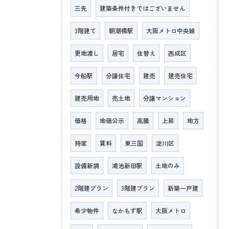
三先
建築条件付きではございません
3階建て
朝潮橋駅
大阪メトロ中央線
更地渡し
居宅
住替え
西成区
今船駅
分譲住宅
建売
建売住宅
建売用地
売土地
分譲マンション
価格
地価公示
高騰
上昇
地方
持家
賃料
東三国
淀川区
設備新調
鴻池新田駅
土地のみ
2階建プラン
3階建プラン
新築一戸建
希少物件
なかもず駅
大阪メトロ