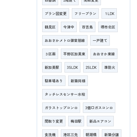
プラン図変更
フリープラン
１LDK
鶴見区
今津中
百舌鳥
堺市北区
おおさかメトロ御堂筋線
一戸建て
３区画
平野区加美東
おおさか東線
新加美駅
3SLDK
2SLDK
準防火
駐車場あり
新築同様
タッチレスセンサー水栓
ガラストップコンロ
3個口ガスコンロ
間取り変更
梅田駅
新品エアコン
食洗機
港区三先
朝潮橋
新築分譲