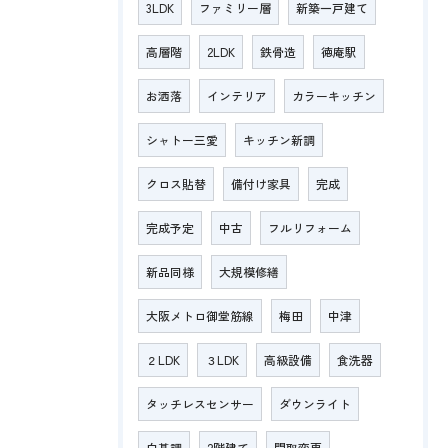
3LDK
ファミリー層
新築一戸建て
高層階
2LDK
鉄骨造
徳庵駅
お洒落
インテリア
カラーキッチン
シャトー三愛
キッチン新調
クロス貼替
備付け家具
完成
完成予定
中古
フルリフォーム
新品同様
大規模修繕
大阪メトロ御堂筋線
梅田
中津
２LDK
３LDK
高級設備
食洗器
タッチレスセンサー
ダウンライト
白基調
2階建て
間取変更