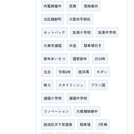
内覧開催中
売買
現地案内
北区鶴野町
大阪市平野区
セットバック
加美小学校
加美中学校
大東市諸福
木造
駐車場付き
新年あいさつ
謹賀新年
2024年
元旦
令和6年
西洋風
モダン
映え
スタイリッシュ
プラン図
諸福小学校
諸福中学校
リノベーション
大規模修繕中
西成区天下茶屋東
駐車場
2号棟