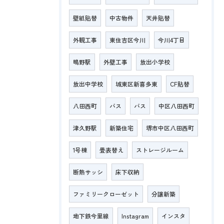
壁紙貼替
中古物件
天井貼替
外観工事
東住吉区今川
今川4丁目
鴫野駅
外壁工事
放出小学校
放出中学校
城東区新喜多東
CF貼替
八田西町
バス
バス
中区八田西町
津久野駅
新築住宅
堺市中区八田西町
1号棟
畳表替え
ストレージルーム
断熱サッシ
床下収納
ファミリークローゼット
分譲新築
地下鉄今里線
Instagram
インスタ