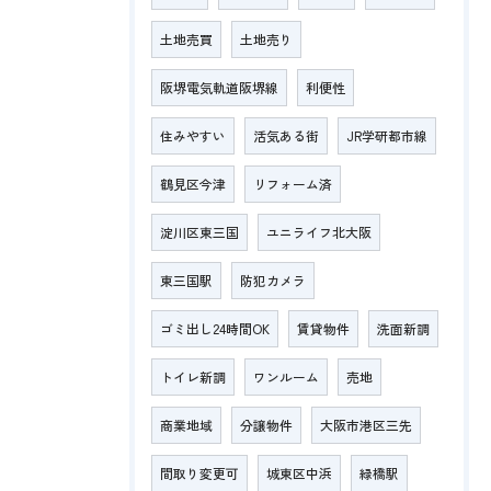
土地売買
土地売り
阪堺電気軌道阪堺線
利便性
住みやすい
活気ある街
JR学研都市線
鶴見区今津
リフォーム済
淀川区東三国
ユニライフ北大阪
東三国駅
防犯カメラ
ゴミ出し24時間OK
賃貸物件
洗面新調
トイレ新調
ワンルーム
売地
商業地域
分譲物件
大阪市港区三先
間取り変更可
城東区中浜
緑橋駅