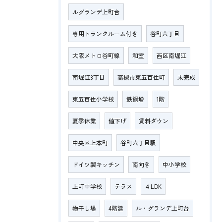
ルグランデ上町台
専用トランクルーム付き
谷町六丁目
大阪メトロ谷町線
和室
西区南堀江
南堀江3丁目
高槻市東五百住町
未完成
東五百住小学校
鉄鋼増
1階
夏季休業
値下げ
賃料ダウン
中央区上本町
谷町六丁目駅
ドイツ製キッチン
南向き
中小学校
上町中学校
テラス
４LDK
物干し場
4階建
ル・グランデ上町台