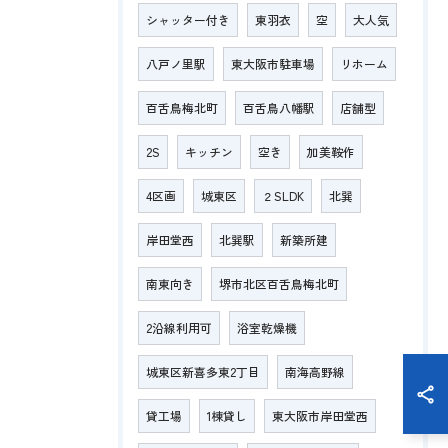
シャッター付き
東羽衣
空
大人気
八戸ノ里駅
東大阪市駐車場
リホーム
百舌鳥梅北町
百舌鳥八幡駅
店舗型
2S
キッチン
空き
加美鞍作
4区画
城東区
２SLDK
北巽
岸田堂西
北巽駅
新築所建
南東向き
堺市北区百舌鳥梅北町
2沿線利用可
浴室乾燥機
城東区新喜多東2丁目
南海高野線
貸工場
1棟貸し
東大阪市岸田堂西