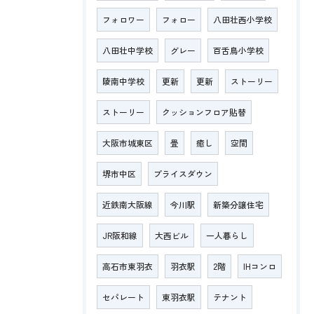
フォロワー
フォロー
八田壮西小学校
八田壮中学校
グレー
百舌鳥小学校
陵南中学校
更新
更新
ストーリー
ストーリー
クッションフロア貼替
大阪市城東区
畳
癒し
空間
堺市中区
プライスダウン
近鉄南大阪線
今川駅
新築分譲住宅
JR阪和線
大西ビル
一人暮らし
高石市東羽衣
羽衣駅
2階
IHコンロ
セパレート
東羽衣駅
テナント