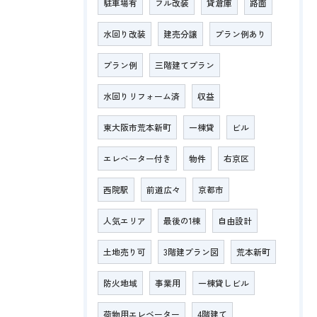
駐車場有
フル改装
貸倉庫
路面
水回り改装
建売分譲
プラン例あり
プラン例
三階建てプラン
水回りリフォーム済
収益
東大阪市荒本新町
一棟貸
ビル
エレベーター付き
物件
右京区
西院駅
前道広々
京都市
人気エリア
最後の1棟
自由設計
土地売り可
3階建プラン図
荒本新町
防火地域
事業用
一棟貸しビル
荷物用エレベーター
4階建て