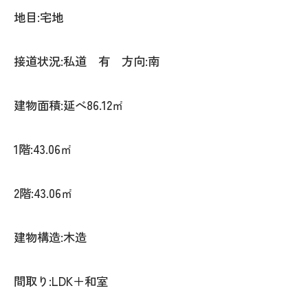
地目:宅地
接道状況:私道 有 方向:南
建物面積:延べ86.12㎡
1階:43.06㎡
2階:43.06㎡
建物構造:木造
間取り:LDK＋和室