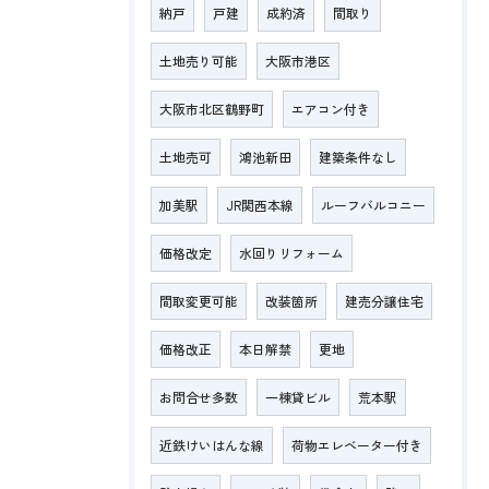
納戸
戸建
成約済
間取り
土地売り可能
大阪市港区
大阪市北区鶴野町
エアコン付き
土地売可
鴻池新田
建築条件なし
加美駅
JR関西本線
ルーフバルコニー
価格改定
水回りリフォーム
間取変更可能
改装箇所
建売分譲住宅
価格改正
本日解禁
更地
お問合せ多数
一棟貸ビル
荒本駅
近鉄けいはんな線
荷物エレベーター付き