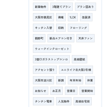
新築物件
3階建てプラン
プラン図あり
大阪市鶴見区
徳庵
1LDK
改装済
キッチン入替
収納
フローリング
鶴野町
新品エアコン付き
天井ファン
ウォークインクローゼット
3個口ガラストップコンロ
高級壁紙
アクセント張り
ユニライフ北大阪3号棟
大阪市淀川区
新調
年末年始
休業
お知らせ
お正月
営業日
営業開始
チンチン電車
人気物件
高級住宅街