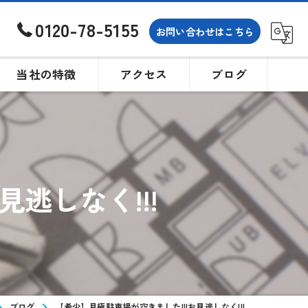
0120-78-5155
お問い合わせはこちら
当社の特徴
アクセス
ブログ
土地
戸建て
逃しなく!!!
買取
相続
購入
ブログ
【希少】月極駐車場が空きました!!!お見逃しなく!!!