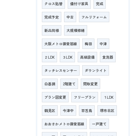
クロス貼替
備付け家具
完成
完成予定
中古
フルリフォーム
新品同様
大規模修繕
大阪メトロ御堂筋線
梅田
中津
２LDK
３LDK
高級設備
食洗器
タッチレスセンサー
ダウンライト
白基調
2階建て
間取変更
プラン図変更
フリープラン
１LDK
鶴見区
今津中
百舌鳥
堺市北区
おおさかメトロ御堂筋線
一戸建て