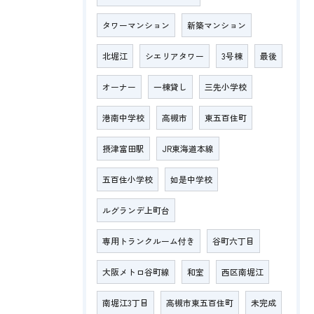
タワーマンション
新築マンション
北堀江
シエリアタワー
3号棟
最後
オーナー
一棟貸し
三先小学校
港南中学校
高槻市
東五百住町
摂津富田駅
JR東海道本線
五百住小学校
如是中学校
ルグランデ上町台
専用トランクルーム付き
谷町六丁目
大阪メトロ谷町線
和室
西区南堀江
南堀江3丁目
高槻市東五百住町
未完成