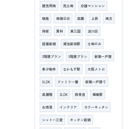
建売用地
売土地
分譲マンション
価格
地価公示
高騰
上昇
地方
持家
賃料
東三国
淀川区
設備新調
鴻池新田駅
土地のみ
2階建プラン
3階建プラン
新築一戸建
希少物件
なかもず駅
大阪メトロ
3LDK
ファミリー層
新築一戸建て
高層階
2LDK
鉄骨造
徳庵駅
お洒落
インテリア
カラーキッチン
シャトー三愛
キッチン新調