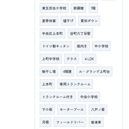
東五百住小学校
鉄鋼増
1階
夏季休業
値下げ
賃料ダウン
中央区上本町
谷町六丁目駅
ドイツ製キッチン
南向き
中小学校
上町中学校
テラス
４LDK
物干し場
4階建
ル・グランデ上町台
上本町
専用トランクルーム
トランクルーム付き
中央小学校
下小坂
モータープール
八戸ノ里
月極
フィールドリバー
普通車