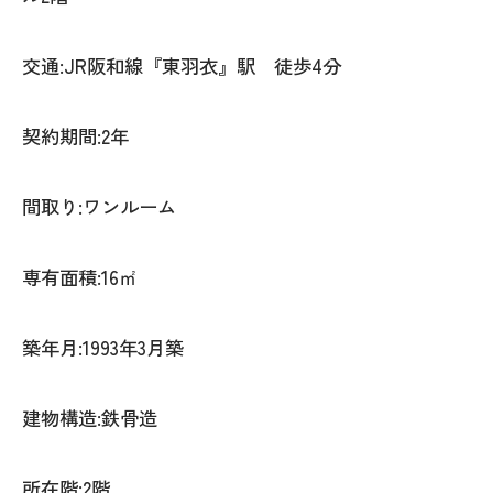
交通:JR阪和線『東羽衣』駅 徒歩4分
契約期間:2年
間取り:ワンルーム
専有面積:16㎡
築年月:1993年3月築
建物構造:鉄骨造
所在階:2階