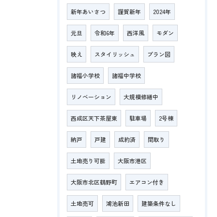
新年あいさつ
謹賀新年
2024年
元旦
令和6年
西洋風
モダン
映え
スタイリッシュ
プラン図
諸福小学校
諸福中学校
リノベーション
大規模修繕中
西成区天下茶屋東
駐車場
2号棟
納戸
戸建
成約済
間取り
土地売り可能
大阪市港区
大阪市北区鶴野町
エアコン付き
土地売可
鴻池新田
建築条件なし