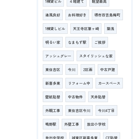
1棟貸ビル
４階建て
眺望最高
通風良好
お料理好き
堺市百舌鳥梅町
1棟貸しビル
天王寺区筆ヶ崎
築浅
明るい家
なまもず駅
ご挨拶
アッシュグレー
スタイリッシュな家
東住吉区
今川
2区画
中古戸建
新喜多東
リフォーム中
カースペース
壁紙貼替
中古物件
天井貼替
外観工事
東住吉区今川
今川4丁目
鴫野駅
外壁工事
放出小学校
放出中学校
城東区新喜多東
CF貼替