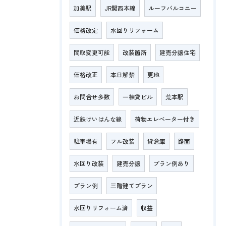
加美駅
JR関西本線
ルーフバルコニー
価格改定
水回りリフォーム
間取変更可能
改装箇所
建売分譲住宅
価格改正
本日解禁
更地
お問合せ多数
一棟貸ビル
荒本駅
近鉄けいはんな線
荷物エレベーター付き
駐車場有
フル改装
貸倉庫
路面
水回り改装
建売分譲
プラン例あり
プラン例
三階建てプラン
水回りリフォーム済
収益