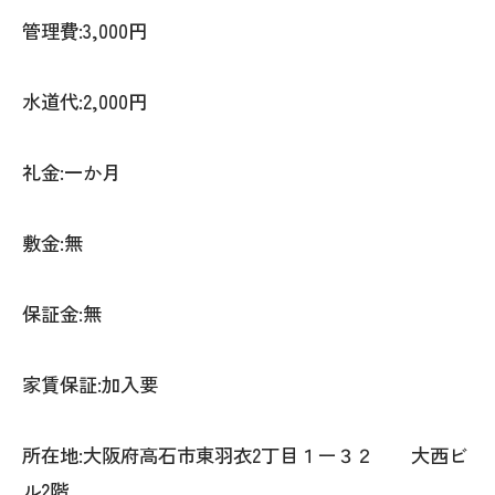
管理費:3,000円
水道代:2,000円
礼金:一か月
敷金:無
保証金:無
家賃保証:加入要
所在地:大阪府高石市東羽衣2丁目１ー３２ 大西ビ
ル2階