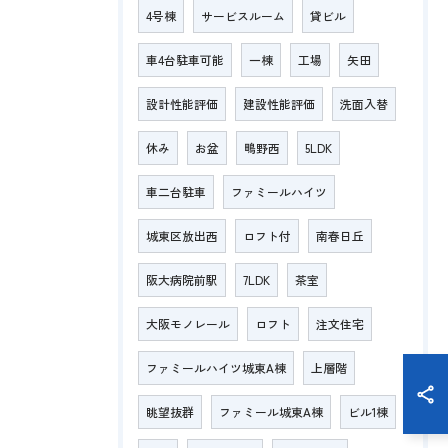
4号棟
サービスルーム
貸ビル
車4台駐車可能
一棟
工場
矢田
設計性能評価
建設性能評価
洗面入替
休み
お盆
鴫野西
5LDK
車二台駐車
ファミールハイツ
城東区放出西
ロフト付
南春日丘
阪大病院前駅
7LDK
茶室
大阪モノレール
ロフト
注文住宅
ファミールハイツ城東A棟
上層階
眺望抜群
ファミール城東A棟
ビル1棟