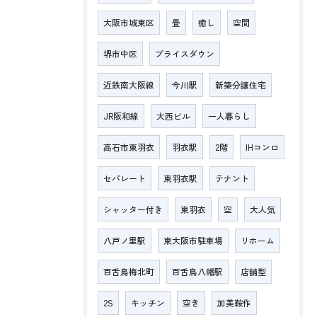
大阪市城東区
畳
癒し
空間
堺市中区
プライスダウン
近鉄南大阪線
今川駅
新築分譲住宅
JR阪和線
大西ビル
一人暮らし
高石市東羽衣
羽衣駅
2階
IHコンロ
セパレート
東羽衣駅
テナント
シャッター付き
東羽衣
空
大人気
八戸ノ里駅
東大阪市駐車場
リホーム
百舌鳥梅北町
百舌鳥八幡駅
店舗型
2S
キッチン
空き
加美鞍作