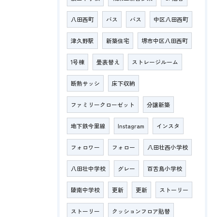
八田西町
バス
バス
中区八田西町
津久野駅
新築住宅
堺市中区八田西町
1号棟
畳表替え
ストレージルーム
断熱サッシ
床下収納
ファミリークローゼット
分譲新築
地下鉄今里線
Instagram
インスタ
フォロワー
フォロー
八田壮西小学校
八田壮中学校
グレー
百舌鳥小学校
陵南中学校
更新
更新
ストーリー
ストーリー
クッションフロア貼替