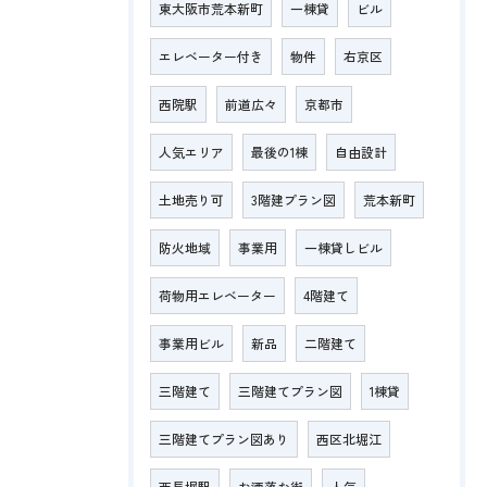
東大阪市荒本新町
一棟貸
ビル
エレベーター付き
物件
右京区
西院駅
前道広々
京都市
人気エリア
最後の1棟
自由設計
土地売り可
3階建プラン図
荒本新町
防火地域
事業用
一棟貸しビル
荷物用エレベーター
4階建て
事業用ビル
新品
二階建て
三階建て
三階建てプラン図
1棟貸
三階建てプラン図あり
西区北堀江
西長堀駅
お洒落な街
人気