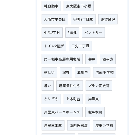
軽自動車
東大阪市下小坂
大阪市中央区
谷町6丁目駅
眺望良好
中浜2丁目
3階建
パントリー
トイレ2個所
三先二丁目
第一種中高層専用地域
漢字
読み方
難しい
空有
募集中
港南小学校
暑い
建築条件付き
プラン変更可
とりぞう
上本町西
岸里東
岸里東パークホームズ
南海本線
岸里玉出駅
南西角部屋
岸里小学校