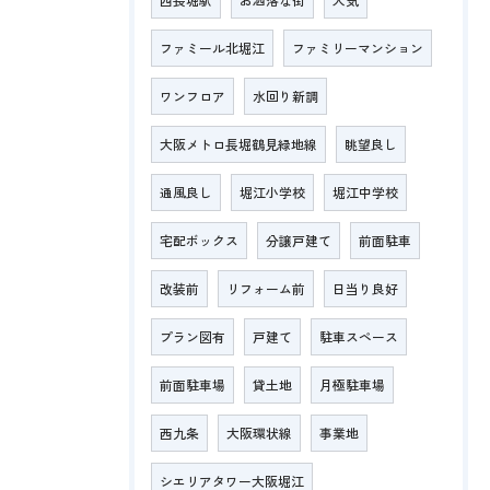
ファミール北堀江
ファミリーマンション
ワンフロア
水回り新調
大阪メトロ長堀鶴見緑地線
眺望良し
通風良し
堀江小学校
堀江中学校
宅配ボックス
分譲戸建て
前面駐車
改装前
リフォーム前
日当り良好
プラン図有
戸建て
駐車スペース
前面駐車場
貸土地
月極駐車場
西九条
大阪環状線
事業地
シエリアタワー大阪堀江