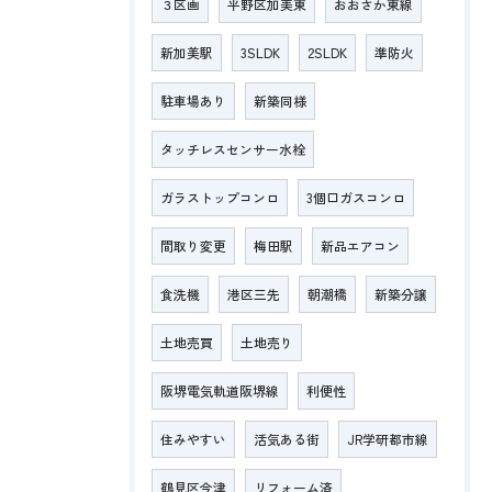
３区画
平野区加美東
おおさか東線
新加美駅
3SLDK
2SLDK
準防火
駐車場あり
新築同様
タッチレスセンサー水栓
ガラストップコンロ
3個口ガスコンロ
間取り変更
梅田駅
新品エアコン
食洗機
港区三先
朝潮橋
新築分譲
土地売買
土地売り
阪堺電気軌道阪堺線
利便性
住みやすい
活気ある街
JR学研都市線
鶴見区今津
リフォーム済