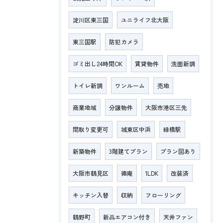
淀川区東三国
ユニライフ北大阪
東三国駅
防犯カメラ
ゴミ出し24時間OK
賃貸物件
洗面新調
トイレ新調
ワンルーム
売地
商業地域
分譲物件
大阪市港区三先
間取り変更可
城東区中浜
緑橋駅
新築物件
3階建てプラン
プラン図あり
大阪市鶴見区
徳庵
1LDK
改装済
キッチン入替
収納
フローリング
鶴野町
新品エアコン付き
天井ファン