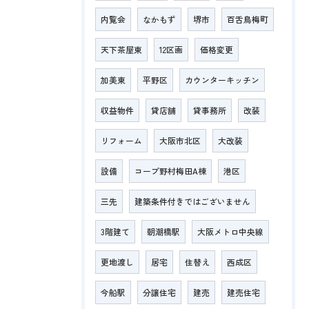
内覧会
なかもず
堺市
百舌鳥梅町
天下茶屋東
12区画
価格変更
加美東
平野区
カウンターキッチン
収益物件
貸店舗
貸事務所
改装
リフォーム
大阪市北区
大改装
設備
コープ野村梅田A棟
港区
三先
建築条件付きではございません
3階建て
朝潮橋駅
大阪メトロ中央線
更地渡し
居宅
住替え
西成区
今船駅
分譲住宅
建売
建売住宅