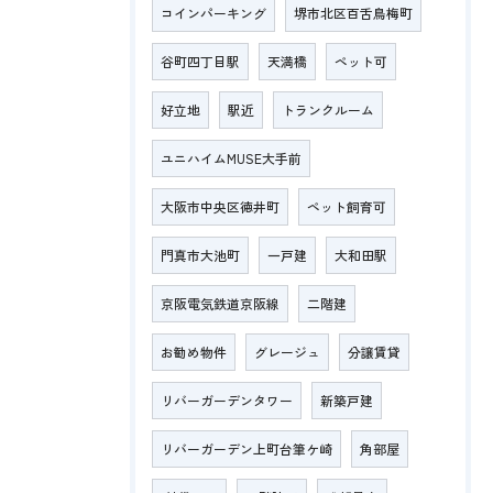
コインパーキング
堺市北区百舌鳥梅町
谷町四丁目駅
天満橋
ペット可
好立地
駅近
トランクルーム
ユニハイムMUSE大手前
大阪市中央区徳井町
ペット飼育可
門真市大池町
一戸建
大和田駅
京阪電気鉄道京阪線
二階建
お勧め物件
グレージュ
分譲賃貸
リバーガーデンタワー
新築戸建
リバーガーデン上町台筆ケ崎
角部屋