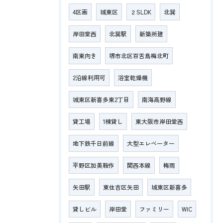
4区画
城東区
２SLDK
北巽
岸田堂西
北巽駅
新築所建
南東向き
堺市北区百舌鳥梅北町
2沿線利用可
浴室乾燥機
城東区新喜多東2丁目
南海高野線
貸工場
1棟貸し
東大阪市岸田堂西
地下鉄千日前線
大型エレベーター
平野区加美鞍作
関西本線
梅雨
矢田駅
東住吉区矢田
城東区新喜多
貸しビル
岸田堂
ファミリー
WIC