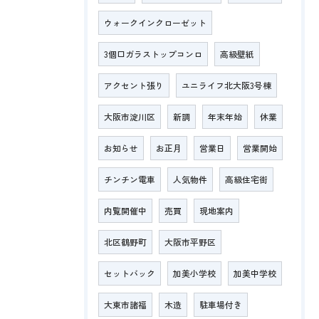
ウォークインクローゼット
3個口ガラストップコンロ
高級壁紙
アクセント張り
ユニライフ北大阪3号棟
大阪市淀川区
新調
年末年始
休業
お知らせ
お正月
営業日
営業開始
チンチン電車
人気物件
高級住宅街
内覧開催中
売買
現地案内
北区鶴野町
大阪市平野区
セットバック
加美小学校
加美中学校
大東市諸福
木造
駐車場付き