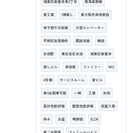
城東区新喜多東2丁目
南海高野線
貸工場
1棟貸し
東大阪市岸田堂西
地下鉄千日前線
大型エレベーター
平野区加美鞍作
関西本線
梅雨
矢田駅
東住吉区矢田
城東区新喜多
貸しビル
岸田堂
ファミリー
WIC
4号棟
サービスルーム
貸ビル
車4台駐車可能
一棟
工場
矢田
設計性能評価
建設性能評価
洗面入替
休み
お盆
鴫野西
5LDK
車二台駐車
ファミールハイツ