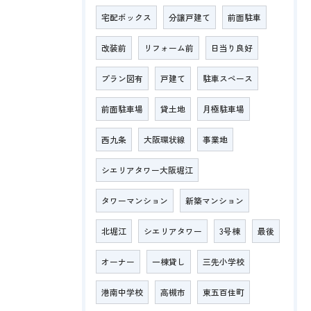
宅配ボックス
分譲戸建て
前面駐車
改装前
リフォーム前
日当り良好
プラン図有
戸建て
駐車スペース
前面駐車場
貸土地
月極駐車場
西九条
大阪環状線
事業地
シエリアタワー大阪堀江
タワーマンション
新築マンション
北堀江
シエリアタワー
3号棟
最後
オーナー
一棟貸し
三先小学校
港南中学校
高槻市
東五百住町