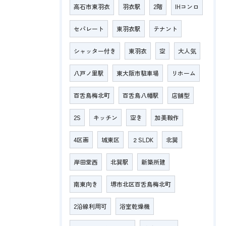
高石市東羽衣
羽衣駅
2階
IHコンロ
セパレート
東羽衣駅
テナント
シャッター付き
東羽衣
空
大人気
八戸ノ里駅
東大阪市駐車場
リホーム
百舌鳥梅北町
百舌鳥八幡駅
店舗型
2S
キッチン
空き
加美鞍作
4区画
城東区
２SLDK
北巽
岸田堂西
北巽駅
新築所建
南東向き
堺市北区百舌鳥梅北町
2沿線利用可
浴室乾燥機