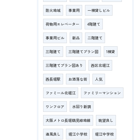
防火地域
事業用
一棟貸しビル
荷物用エレベーター
4階建て
事業用ビル
新品
二階建て
三階建て
三階建てプラン図
1棟貸
三階建てプラン図あり
西区北堀江
西長堀駅
お洒落な街
人気
ファミール北堀江
ファミリーマンション
ワンフロア
水回り新調
大阪メトロ長堀鶴見緑地線
眺望良し
通風良し
堀江小学校
堀江中学校