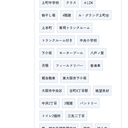
上町中学校
テラス
４LDK
物干し場
4階建
ル・グランデ上町台
上本町
専用トランクルーム
トランクルーム付き
中央小学校
下小坂
モータープール
八戸ノ里
月極
フィールドリバー
普通車
軽自動車
東大阪市下小坂
大阪市中央区
谷町6丁目駅
眺望良好
中浜2丁目
3階建
パントリー
トイレ2個所
三先二丁目