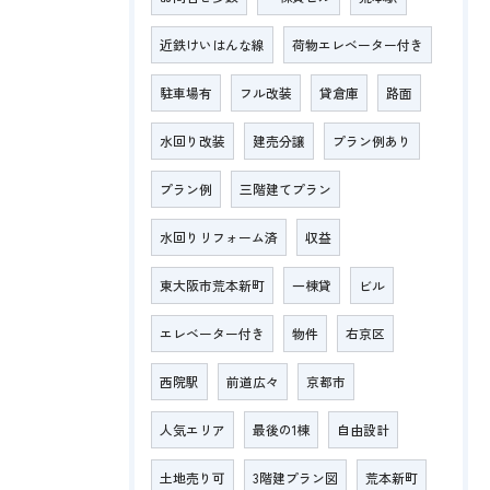
近鉄けいはんな線
荷物エレベーター付き
駐車場有
フル改装
貸倉庫
路面
水回り改装
建売分譲
プラン例あり
プラン例
三階建てプラン
水回りリフォーム済
収益
東大阪市荒本新町
一棟貸
ビル
エレベーター付き
物件
右京区
西院駅
前道広々
京都市
人気エリア
最後の1棟
自由設計
土地売り可
3階建プラン図
荒本新町