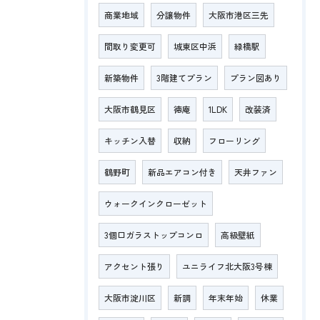
商業地域
分譲物件
大阪市港区三先
間取り変更可
城東区中浜
緑橋駅
新築物件
3階建てプラン
プラン図あり
大阪市鶴見区
徳庵
1LDK
改装済
キッチン入替
収納
フローリング
鶴野町
新品エアコン付き
天井ファン
ウォークインクローゼット
3個口ガラストップコンロ
高級壁紙
アクセント張り
ユニライフ北大阪3号棟
大阪市淀川区
新調
年末年始
休業