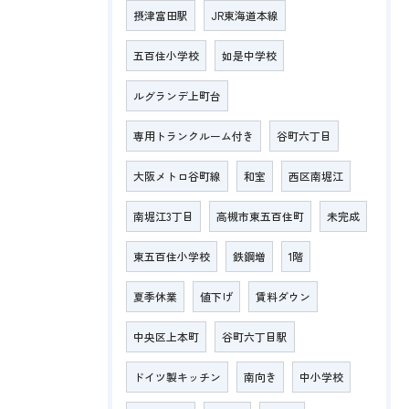
摂津富田駅
JR東海道本線
五百住小学校
如是中学校
ルグランデ上町台
専用トランクルーム付き
谷町六丁目
大阪メトロ谷町線
和室
西区南堀江
南堀江3丁目
高槻市東五百住町
未完成
東五百住小学校
鉄鋼増
1階
夏季休業
値下げ
賃料ダウン
中央区上本町
谷町六丁目駅
ドイツ製キッチン
南向き
中小学校