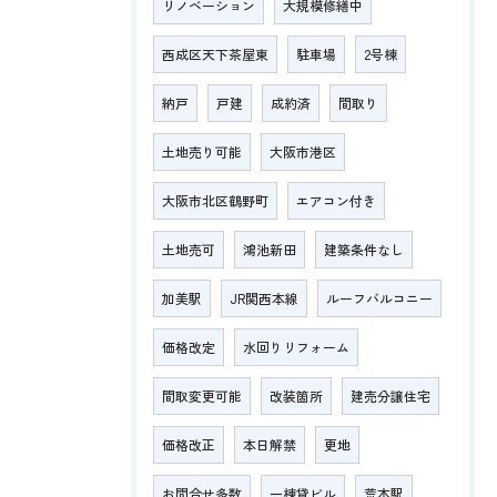
リノベーション
大規模修繕中
西成区天下茶屋東
駐車場
2号棟
納戸
戸建
成約済
間取り
土地売り可能
大阪市港区
大阪市北区鶴野町
エアコン付き
土地売可
鴻池新田
建築条件なし
加美駅
JR関西本線
ルーフバルコニー
価格改定
水回りリフォーム
間取変更可能
改装箇所
建売分譲住宅
価格改正
本日解禁
更地
お問合せ多数
一棟貸ビル
荒本駅