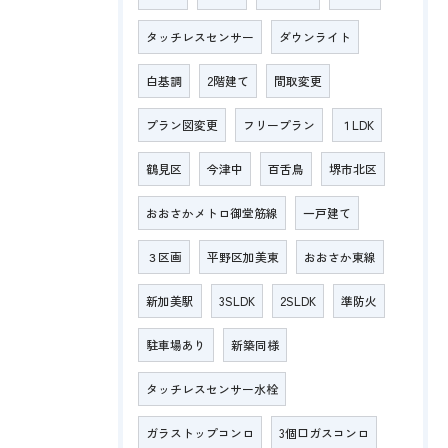
タッチレスセンサー
ダウンライト
白基調
2階建て
間取変更
プラン図変更
フリープラン
１LDK
鶴見区
今津中
百舌鳥
堺市北区
おおさかメトロ御堂筋線
一戸建て
３区画
平野区加美東
おおさか東線
新加美駅
3SLDK
2SLDK
準防火
駐車場あり
新築同様
タッチレスセンサー水栓
ガラストップコンロ
3個口ガスコンロ