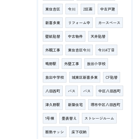
東住吉区
今川
2区画
中古戸建
新喜多東
リフォーム中
カースペース
壁紙貼替
中古物件
天井貼替
外観工事
東住吉区今川
今川4丁目
鴫野駅
外壁工事
放出小学校
放出中学校
城東区新喜多東
CF貼替
八田西町
バス
バス
中区八田西町
津久野駅
新築住宅
堺市中区八田西町
1号棟
畳表替え
ストレージルーム
断熱サッシ
床下収納