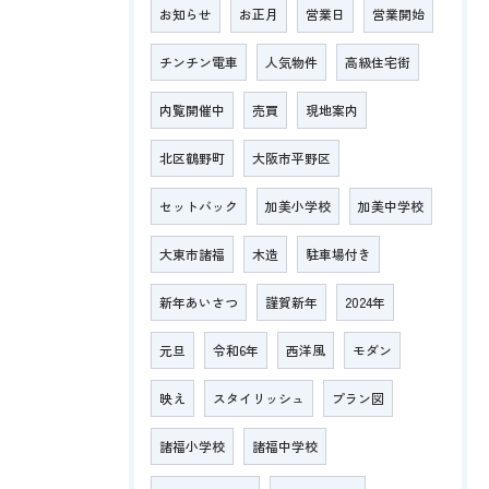
お知らせ
お正月
営業日
営業開始
チンチン電車
人気物件
高級住宅街
内覧開催中
売買
現地案内
北区鶴野町
大阪市平野区
セットバック
加美小学校
加美中学校
大東市諸福
木造
駐車場付き
新年あいさつ
謹賀新年
2024年
元旦
令和6年
西洋風
モダン
映え
スタイリッシュ
プラン図
諸福小学校
諸福中学校