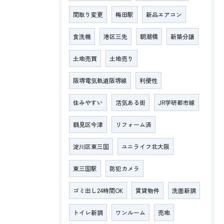
間取り変更
梅田駅
新品エアコン
食洗機
港区三先
朝潮橋
新築分譲
土地売買
土地売り
阪堺電気軌道阪堺線
利便性
住みやすい
活気ある街
JR学研都市線
鶴見区今津
リフォーム済
淀川区東三国
ユニライフ北大阪
東三国駅
防犯カメラ
ゴミ出し24時間OK
賃貸物件
洗面新調
トイレ新調
ワンルーム
売地