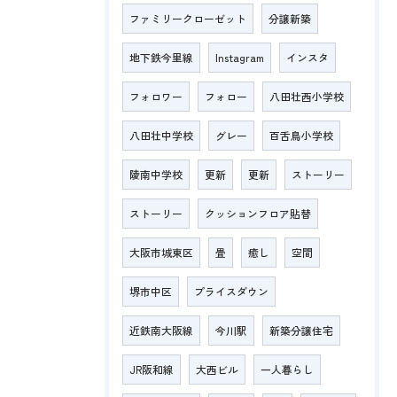
ファミリークローゼット
分譲新築
地下鉄今里線
Instagram
インスタ
フォロワー
フォロー
八田壮西小学校
八田壮中学校
グレー
百舌鳥小学校
陵南中学校
更新
更新
ストーリー
ストーリー
クッションフロア貼替
大阪市城東区
畳
癒し
空間
堺市中区
プライスダウン
近鉄南大阪線
今川駅
新築分譲住宅
JR阪和線
大西ビル
一人暮らし