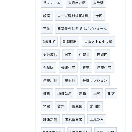
リフォーム
大阪市北区
大改装
設備
コープ野村梅田A棟
港区
三先
建築条件付きではございません
3階建て
朝潮橋駅
大阪メトロ中央線
更地渡し
居宅
住替え
西成区
今船駅
分譲住宅
建売
建売住宅
建売用地
売土地
分譲マンション
価格
地価公示
高騰
上昇
地方
持家
賃料
東三国
淀川区
設備新調
鴻池新田駅
土地のみ