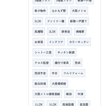
2階建プラン
3階建プラン
新築一戸建
希少物件
なかもず駅
大阪メトロ
3LDK
ファミリー層
新築一戸建て
高層階
2LDK
鉄骨造
徳庵駅
お洒落
インテリア
カラーキッチン
シャトー三愛
キッチン新調
クロス貼替
備付け家具
完成
完成予定
中古
フルリフォーム
新品同様
大規模修繕
大阪メトロ御堂筋線
梅田
中津
２LDK
３LDK
高級設備
食洗器