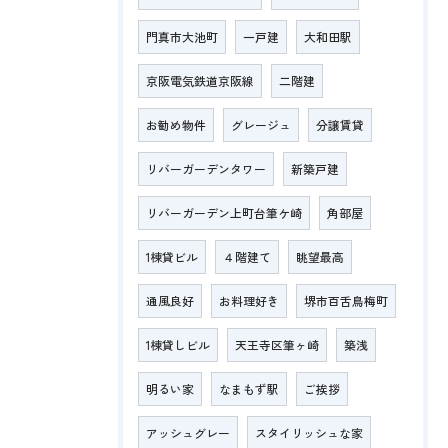
門真市大池町
一戸建
大和田駅
京阪電気鉄道京阪線
二階建
お勧め物件
グレージュ
分譲賃貸
リバーガーデンタワー
新築戸建
リバーガーデン上町台筆ケ崎
角部屋
1棟貸ビル
４階建て
眺望最高
通風良好
お料理好き
堺市百舌鳥梅町
1棟貸しビル
天王寺区筆ヶ崎
築浅
明るい家
なまもず駅
ご挨拶
アッシュグレー
スタイリッシュな家