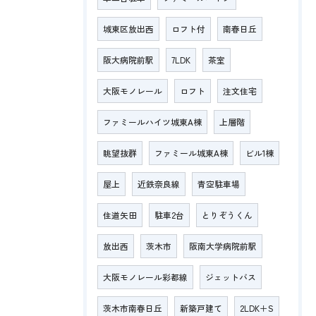
城東区放出西
ロフト付
南春日丘
阪大病院前駅
7LDK
茶室
大阪モノレール
ロフト
注文住宅
ファミールハイツ城東A棟
上層階
眺望抜群
ファミール城東A棟
ビル1棟
屋上
近鉄奈良線
青空駐車場
住道矢田
駐車2台
とりぞうくん
放出西
茨木市
阪南大学病院前駅
大阪モノレール彩都線
ジェットバス
茨木市南春日丘
新築戸建て
2LDK＋S