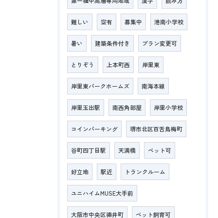
第一種中高層専用地域
漢字
読み方
難しい
空有
募集中
港南小学校
暑い
建築条件付き
プラン変更可
とりぞう
上本町西
岸里東
岸里東パークホームズ
南海本線
岸里玉出駅
南西角部屋
岸里小学校
コインパーキング
堺市北区百舌鳥梅町
谷町四丁目駅
天満橋
ペット可
好立地
駅近
トランクルーム
ユニハイムMUSE大手前
大阪市中央区徳井町
ペット飼育可