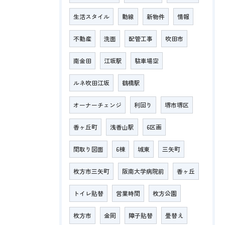
生活スタイル
動線
新物件
情報
不動産
洗面
配管工事
吹田市
南金田
江坂駅
駐車場空
ルネ吹田江坂
鶴橋駅
オーナーチェンジ
利回り
堺市堺区
香ヶ丘町
浅香山駅
6区画
間取り図面
6棟
城東
三矢町
枚方市三矢町
阪南大学病院前
香ヶ丘
トイレ貼替
営業時間
枚方公園
枚方市
金岡
障子貼替
畳替え