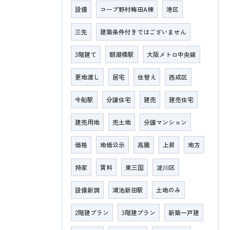
設備
コープ野村梅田A棟
港区
三先
建築条件付きではございません
3階建て
朝潮橋駅
大阪メトロ中央線
更地渡し
居宅
住替え
西成区
今船駅
分譲住宅
建売
建売住宅
建売用地
売土地
分譲マンション
価格
地価公示
高騰
上昇
地方
持家
賃料
東三国
淀川区
設備新調
鴻池新田駅
土地のみ
2階建プラン
3階建プラン
新築一戸建