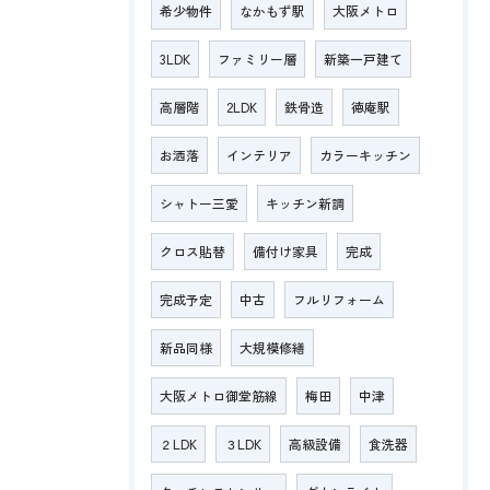
希少物件
なかもず駅
大阪メトロ
3LDK
ファミリー層
新築一戸建て
高層階
2LDK
鉄骨造
徳庵駅
お洒落
インテリア
カラーキッチン
シャトー三愛
キッチン新調
クロス貼替
備付け家具
完成
完成予定
中古
フルリフォーム
新品同様
大規模修繕
大阪メトロ御堂筋線
梅田
中津
２LDK
３LDK
高級設備
食洗器