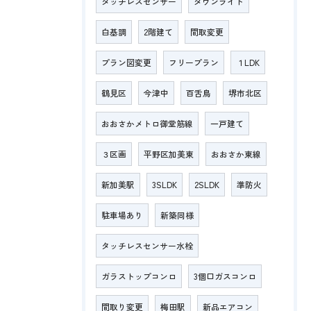
タッチレスセンサー
ダウンライト
白基調
2階建て
間取変更
プラン図変更
フリープラン
１LDK
鶴見区
今津中
百舌鳥
堺市北区
おおさかメトロ御堂筋線
一戸建て
３区画
平野区加美東
おおさか東線
新加美駅
3SLDK
2SLDK
準防火
駐車場あり
新築同様
タッチレスセンサー水栓
ガラストップコンロ
3個口ガスコンロ
間取り変更
梅田駅
新品エアコン