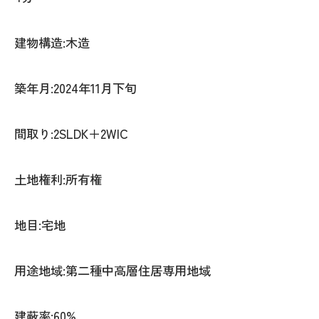
建物構造:木造
築年月:2024年11月下旬
間取り:2SLDK＋2WIC
土地権利:所有権
地目:宅地
用途地域:第二種中高層住居専用地域
建蔽率:60%