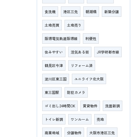
食洗機
港区三先
朝潮橋
新築分譲
土地売買
土地売り
阪堺電気軌道阪堺線
利便性
住みやすい
活気ある街
JR学研都市線
鶴見区今津
リフォーム済
淀川区東三国
ユニライフ北大阪
東三国駅
防犯カメラ
ゴミ出し24時間OK
賃貸物件
洗面新調
トイレ新調
ワンルーム
売地
商業地域
分譲物件
大阪市港区三先