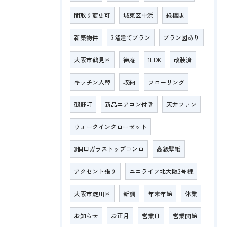
間取り変更可
城東区中浜
緑橋駅
新築物件
3階建てプラン
プラン図あり
大阪市鶴見区
徳庵
1LDK
改装済
キッチン入替
収納
フローリング
鶴野町
新品エアコン付き
天井ファン
ウォークインクローゼット
3個口ガラストップコンロ
高級壁紙
アクセント張り
ユニライフ北大阪3号棟
大阪市淀川区
新調
年末年始
休業
お知らせ
お正月
営業日
営業開始