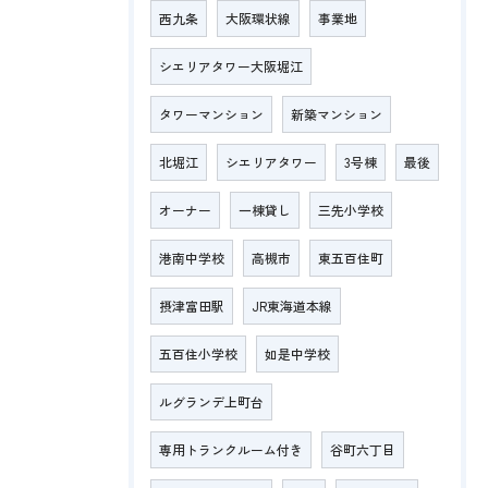
西九条
大阪環状線
事業地
シエリアタワー大阪堀江
タワーマンション
新築マンション
北堀江
シエリアタワー
3号棟
最後
オーナー
一棟貸し
三先小学校
港南中学校
高槻市
東五百住町
摂津富田駅
JR東海道本線
五百住小学校
如是中学校
ルグランデ上町台
専用トランクルーム付き
谷町六丁目