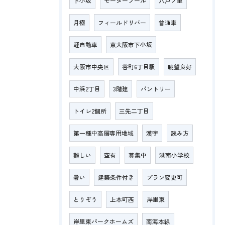
下小坂
モータープール
八戸ノ里
月極
フィールドリバー
普通車
軽自動車
東大阪市下小坂
大阪市中央区
谷町6丁目駅
眺望良好
中浜2丁目
3階建
パントリー
トイレ2個所
三先二丁目
第一種中高層専用地域
漢字
読み方
難しい
空有
募集中
港南小学校
暑い
建築条件付き
プラン変更可
とりぞう
上本町西
岸里東
岸里東パークホームズ
南海本線