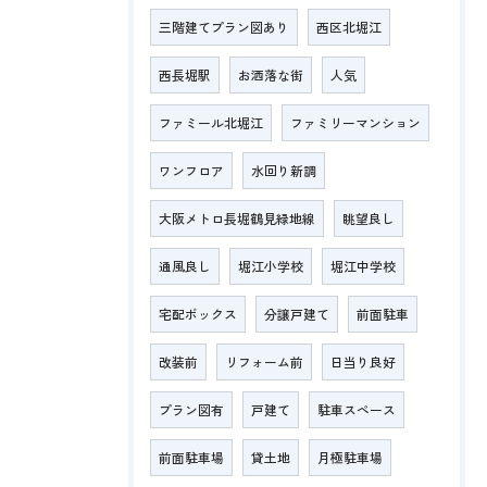
三階建てプラン図あり
西区北堀江
西長堀駅
お洒落な街
人気
ファミール北堀江
ファミリーマンション
ワンフロア
水回り新調
大阪メトロ長堀鶴見緑地線
眺望良し
通風良し
堀江小学校
堀江中学校
宅配ボックス
分譲戸建て
前面駐車
改装前
リフォーム前
日当り良好
プラン図有
戸建て
駐車スペース
前面駐車場
貸土地
月極駐車場