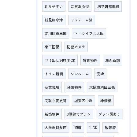
住みやすい
活気ある街
JR学研都市線
鶴見区今津
リフォーム済
淀川区東三国
ユニライフ北大阪
東三国駅
防犯カメラ
ゴミ出し24時間OK
賃貸物件
洗面新調
トイレ新調
ワンルーム
売地
商業地域
分譲物件
大阪市港区三先
間取り変更可
城東区中浜
緑橋駅
新築物件
3階建てプラン
プラン図あり
大阪市鶴見区
徳庵
1LDK
改装済