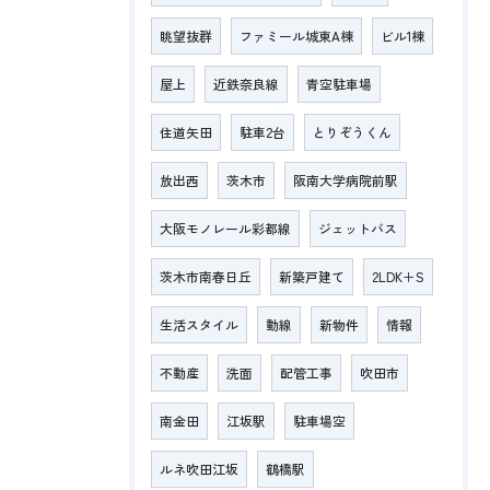
眺望抜群
ファミール城東A棟
ビル1棟
屋上
近鉄奈良線
青空駐車場
住道矢田
駐車2台
とりぞうくん
放出西
茨木市
阪南大学病院前駅
大阪モノレール彩都線
ジェットバス
茨木市南春日丘
新築戸建て
2LDK＋S
生活スタイル
動線
新物件
情報
不動産
洗面
配管工事
吹田市
南金田
江坂駅
駐車場空
ルネ吹田江坂
鶴橋駅