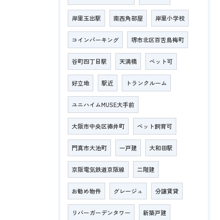
岸里玉出駅
南西角部屋
岸里小学校
コインパーキング
堺市北区百舌鳥梅町
谷町四丁目駅
天満橋
ペット可
好立地
駅近
トランクルーム
ユニハイムMUSE大手前
大阪市中央区徳井町
ペット飼育可
門真市大池町
一戸建
大和田駅
京阪電気鉄道京阪線
二階建
お勧め物件
グレージュ
分譲賃貸
リバーガーデンタワー
新築戸建