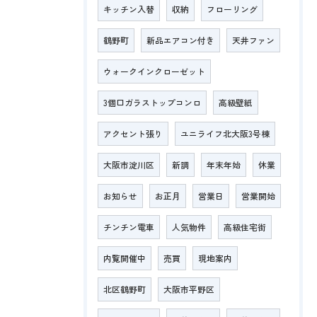
キッチン入替
収納
フローリング
鶴野町
新品エアコン付き
天井ファン
ウォークインクローゼット
3個口ガラストップコンロ
高級壁紙
アクセント張り
ユニライフ北大阪3号棟
大阪市淀川区
新調
年末年始
休業
お知らせ
お正月
営業日
営業開始
チンチン電車
人気物件
高級住宅街
内覧開催中
売買
現地案内
北区鶴野町
大阪市平野区