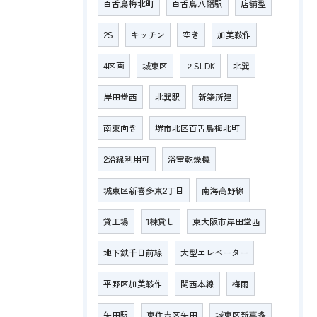
百舌鳥梅北町
百舌鳥八幡駅
店舗型
2S
キッチン
空き
加美鞍作
4区画
城東区
２SLDK
北巽
岸田堂西
北巽駅
新築所建
南東向き
堺市北区百舌鳥梅北町
2沿線利用可
浴室乾燥機
城東区新喜多東2丁目
南海高野線
貸工場
1棟貸し
東大阪市岸田堂西
地下鉄千日前線
大型エレベーター
平野区加美鞍作
関西本線
梅雨
矢田駅
東住吉区矢田
城東区新喜多