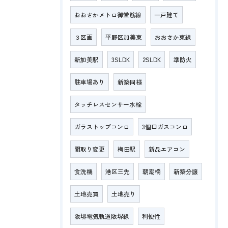
おおさかメトロ御堂筋線
一戸建て
３区画
平野区加美東
おおさか東線
新加美駅
3SLDK
2SLDK
準防火
駐車場あり
新築同様
タッチレスセンサー水栓
ガラストップコンロ
3個口ガスコンロ
間取り変更
梅田駅
新品エアコン
食洗機
港区三先
朝潮橋
新築分譲
土地売買
土地売り
阪堺電気軌道阪堺線
利便性