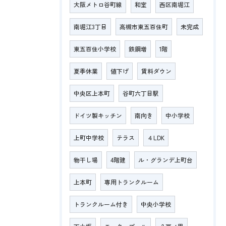
大阪メトロ谷町線
和室
西区南堀江
南堀江3丁目
高槻市東五百住町
未完成
東五百住小学校
鉄鋼増
1階
夏季休業
値下げ
賃料ダウン
中央区上本町
谷町六丁目駅
ドイツ製キッチン
南向き
中小学校
上町中学校
テラス
４LDK
物干し場
4階建
ル・グランデ上町台
上本町
専用トランクルーム
トランクルーム付き
中央小学校