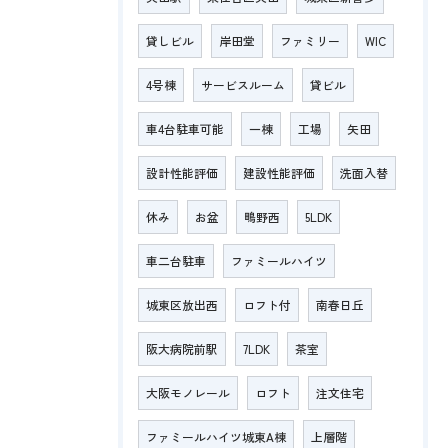
貸しビル
岸田堂
ファミリー
WIC
4号棟
サービスルーム
貸ビル
車4台駐車可能
一棟
工場
矢田
設計性能評価
建設性能評価
洗面入替
休み
お盆
鴫野西
5LDK
車二台駐車
ファミールハイツ
城東区放出西
ロフト付
南春日丘
阪大病院前駅
7LDK
茶室
大阪モノレール
ロフト
注文住宅
ファミールハイツ城東A棟
上層階