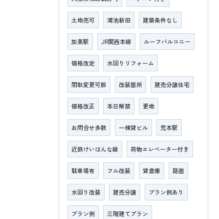
土地売可
鴻池新田
建築条件なし
加美駅
JR関西本線
ルーフバルコニー
価格改定
水回りリフォーム
間取変更可能
改装箇所
建売分譲住宅
価格改正
本日解禁
更地
お問合せ多数
一棟貸ビル
荒本駅
近鉄けいはんな線
荷物エレベーター付き
駐車場有
フル改装
貸倉庫
路面
水回り改装
建売分譲
プラン例あり
プラン例
三階建てプラン