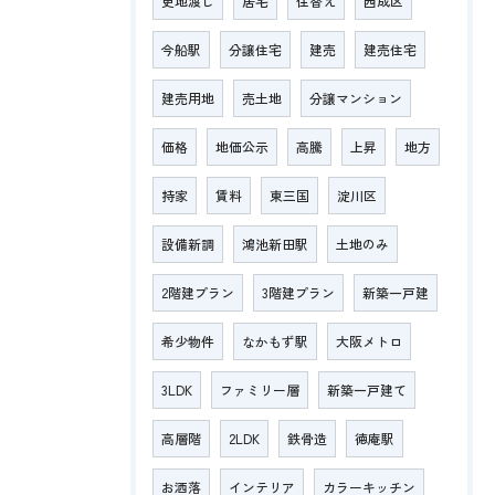
更地渡し
居宅
住替え
西成区
今船駅
分譲住宅
建売
建売住宅
建売用地
売土地
分譲マンション
価格
地価公示
高騰
上昇
地方
持家
賃料
東三国
淀川区
設備新調
鴻池新田駅
土地のみ
2階建プラン
3階建プラン
新築一戸建
希少物件
なかもず駅
大阪メトロ
3LDK
ファミリー層
新築一戸建て
高層階
2LDK
鉄骨造
徳庵駅
お洒落
インテリア
カラーキッチン