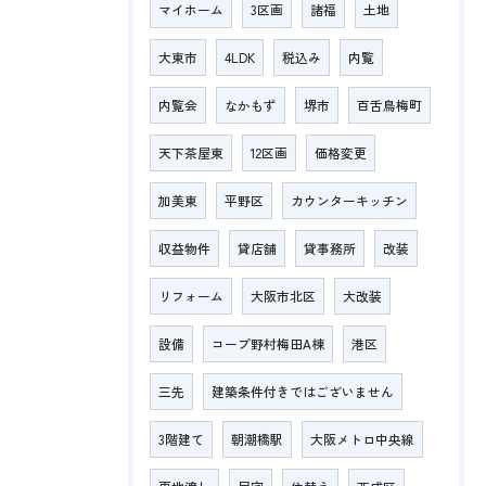
マイホーム
3区画
諸福
土地
大東市
4LDK
税込み
内覧
内覧会
なかもず
堺市
百舌鳥梅町
天下茶屋東
12区画
価格変更
加美東
平野区
カウンターキッチン
収益物件
貸店舗
貸事務所
改装
リフォーム
大阪市北区
大改装
設備
コープ野村梅田A棟
港区
三先
建築条件付きではございません
3階建て
朝潮橋駅
大阪メトロ中央線