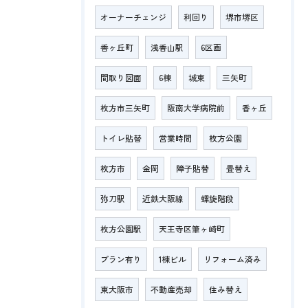
オーナーチェンジ
利回り
堺市堺区
香ヶ丘町
浅香山駅
6区画
間取り図面
6棟
城東
三矢町
枚方市三矢町
阪南大学病院前
香ヶ丘
トイレ貼替
営業時間
枚方公園
枚方市
金岡
障子貼替
畳替え
弥刀駅
近鉄大阪線
螺旋階段
枚方公園駅
天王寺区筆ヶ崎町
プラン有り
1棟ビル
リフォーム済み
東大阪市
不動産売却
住み替え