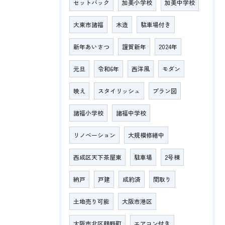
セットバック
加美小学校
加美中学校
大東市諸福
木造
駐車場付き
新年あいさつ
謹賀新年
2024年
元旦
令和6年
西洋風
モダン
映え
スタイリッシュ
プラン図
諸福小学校
諸福中学校
リノベーション
大規模修繕中
西成区天下茶屋東
駐車場
2号棟
納戸
戸建
成約済
間取り
土地売り可能
大阪市港区
大阪市北区鶴野町
エアコン付き