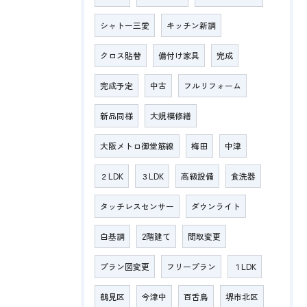
シャトー三愛
キッチン新調
クロス貼替
備付け家具
完成
完成予定
中古
フルリフォーム
新品同様
大規模修繕
大阪メトロ御堂筋線
梅田
中津
２LDK
３LDK
高級設備
食洗器
タッチレスセンサー
ダウンライト
白基調
2階建て
間取変更
プラン図変更
フリープラン
１LDK
鶴見区
今津中
百舌鳥
堺市北区