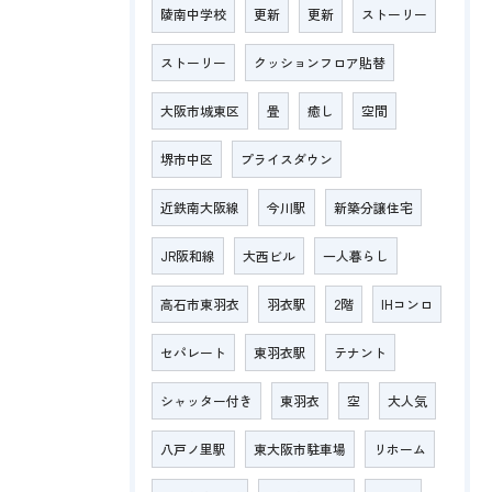
陵南中学校
更新
更新
ストーリー
ストーリー
クッションフロア貼替
大阪市城東区
畳
癒し
空間
堺市中区
プライスダウン
近鉄南大阪線
今川駅
新築分譲住宅
JR阪和線
大西ビル
一人暮らし
高石市東羽衣
羽衣駅
2階
IHコンロ
セパレート
東羽衣駅
テナント
シャッター付き
東羽衣
空
大人気
八戸ノ里駅
東大阪市駐車場
リホーム