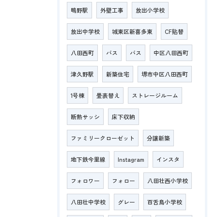
鴫野駅
外壁工事
放出小学校
放出中学校
城東区新喜多東
CF貼替
八田西町
バス
バス
中区八田西町
津久野駅
新築住宅
堺市中区八田西町
1号棟
畳表替え
ストレージルーム
断熱サッシ
床下収納
ファミリークローゼット
分譲新築
地下鉄今里線
Instagram
インスタ
フォロワー
フォロー
八田壮西小学校
八田壮中学校
グレー
百舌鳥小学校