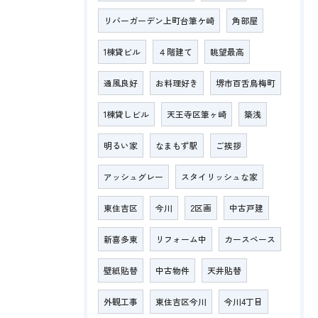
リバーガーデン上町台筆ケ崎
角部屋
1棟貸ビル
４階建て
眺望最高
通風良好
お料理好き
堺市百舌鳥梅町
1棟貸しビル
天王寺区筆ヶ崎
築浅
明るい家
なまもず駅
ご挨拶
アッシュグレー
スタイリッシュな家
東住吉区
今川
2区画
中古戸建
新喜多東
リフォーム中
カースペース
壁紙貼替
中古物件
天井貼替
外観工事
東住吉区今川
今川4丁目