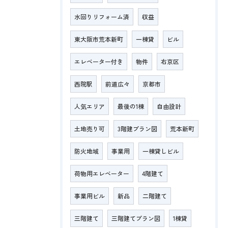
水回りリフォーム済
収益
東大阪市荒本新町
一棟貸
ビル
エレベーター付き
物件
右京区
西院駅
前道広々
京都市
人気エリア
最後の1棟
自由設計
土地売り可
3階建プラン図
荒本新町
防火地域
事業用
一棟貸しビル
荷物用エレベーター
4階建て
事業用ビル
新品
二階建て
三階建て
三階建てプラン図
1棟貸