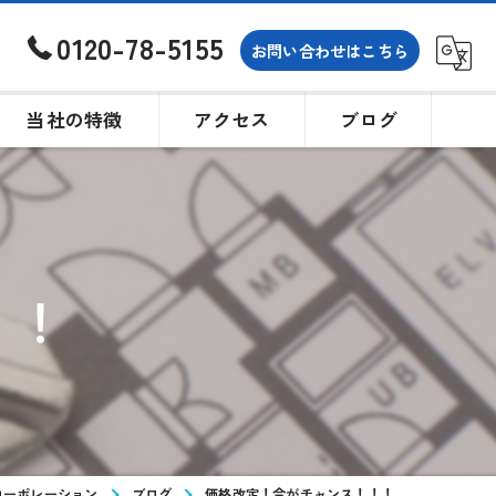
0120-78-5155
お問い合わせはこちら
当社の特徴
アクセス
ブログ
土地
戸建て
！！
買取
相続
購入
コーポレーション
ブログ
価格改定！今がチャンス！！！