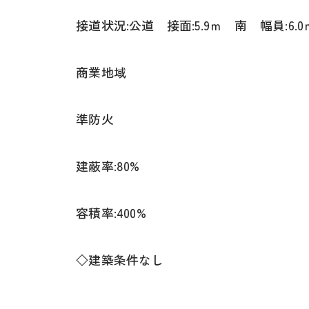
接道状況:公道 接面:5.9ｍ 南 幅員:6.0
商業地域
準防火
建蔽率:80%
容積率:400%
◇建築条件なし