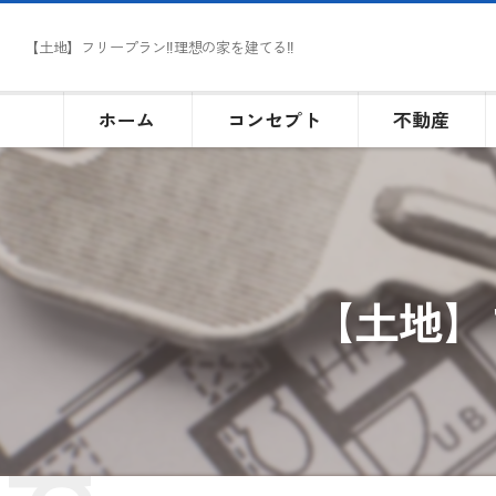
【土地】フリープラン‼理想の家を建てる‼
ホーム
コンセプト
不動産
【土地】