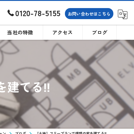
0120-78-5155
お問い合わせはこちら
当社の特徴
アクセス
ブログ
土地
戸建て
を建てる‼
買取
相続
購入
ョン
ブログ
【土地】フリープランで理想の家を建てる‼