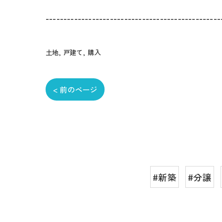
-------------------------------------------------
土地
戸建て
購入
< 前のページ
#新築
#分譲