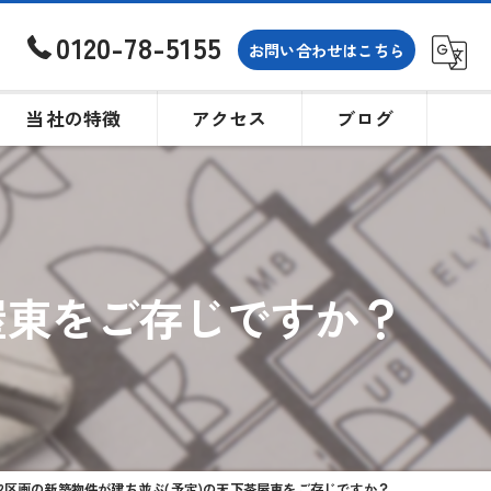
0120-78-5155
お問い合わせはこちら
当社の特徴
アクセス
ブログ
土地
戸建て
屋東をご存じですか？
買取
相続
購入
12区画の新築物件が建ち並ぶ(予定)の天下茶屋東をご存じですか？