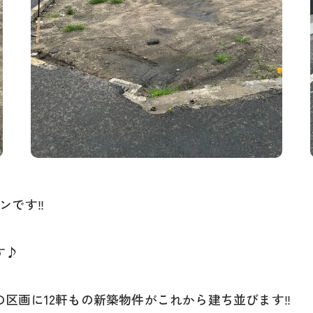
ンです‼
す♪
区画に12軒もの新築物件がこれから建ち並びます‼