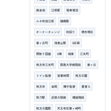
南金田
江坂駅
駐車場空
ルネ吹田江坂
鶴橋駅
オーナーチェンジ
利回り
堺市堺区
香ヶ丘町
浅香山駅
6区画
間取り図面
6棟
城東
三矢町
枚方市三矢町
阪南大学病院前
香ヶ丘
トイレ貼替
営業時間
枚方公園
枚方市
金岡
障子貼替
畳替え
弥刀駅
近鉄大阪線
螺旋階段
枚方公園駅
天王寺区筆ヶ崎町