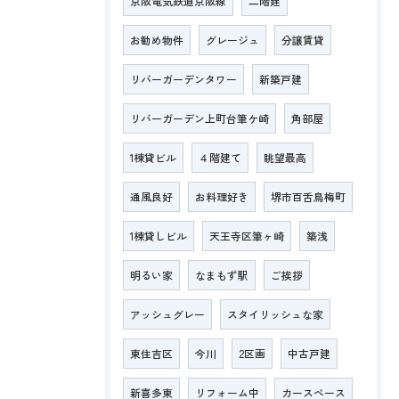
京阪電気鉄道京阪線
二階建
お勧め物件
グレージュ
分譲賃貸
リバーガーデンタワー
新築戸建
リバーガーデン上町台筆ケ崎
角部屋
1棟貸ビル
４階建て
眺望最高
通風良好
お料理好き
堺市百舌鳥梅町
1棟貸しビル
天王寺区筆ヶ崎
築浅
明るい家
なまもず駅
ご挨拶
アッシュグレー
スタイリッシュな家
東住吉区
今川
2区画
中古戸建
新喜多東
リフォーム中
カースペース