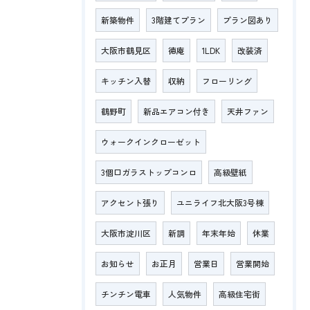
新築物件
3階建てプラン
プラン図あり
大阪市鶴見区
徳庵
1LDK
改装済
キッチン入替
収納
フローリング
鶴野町
新品エアコン付き
天井ファン
ウォークインクローゼット
3個口ガラストップコンロ
高級壁紙
アクセント張り
ユニライフ北大阪3号棟
大阪市淀川区
新調
年末年始
休業
お知らせ
お正月
営業日
営業開始
チンチン電車
人気物件
高級住宅街