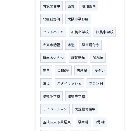
内覧開催中
売買
現地案内
北区鶴野町
大阪市平野区
セットバック
加美小学校
加美中学校
大東市諸福
木造
駐車場付き
新年あいさつ
謹賀新年
2024年
元旦
令和6年
西洋風
モダン
映え
スタイリッシュ
プラン図
諸福小学校
諸福中学校
リノベーション
大規模修繕中
西成区天下茶屋東
駐車場
2号棟