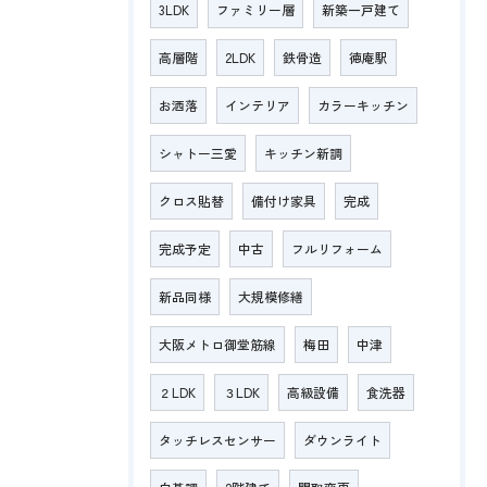
3LDK
ファミリー層
新築一戸建て
高層階
2LDK
鉄骨造
徳庵駅
お洒落
インテリア
カラーキッチン
シャトー三愛
キッチン新調
クロス貼替
備付け家具
完成
完成予定
中古
フルリフォーム
新品同様
大規模修繕
大阪メトロ御堂筋線
梅田
中津
２LDK
３LDK
高級設備
食洗器
タッチレスセンサー
ダウンライト