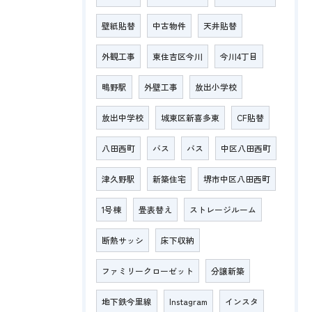
壁紙貼替
中古物件
天井貼替
外観工事
東住吉区今川
今川4丁目
鴫野駅
外壁工事
放出小学校
放出中学校
城東区新喜多東
CF貼替
八田西町
バス
バス
中区八田西町
津久野駅
新築住宅
堺市中区八田西町
1号棟
畳表替え
ストレージルーム
断熱サッシ
床下収納
ファミリークローゼット
分譲新築
地下鉄今里線
Instagram
インスタ