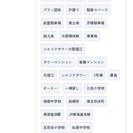
プラン図有
戸建て
駐車スペース
前面駐車場
貸土地
月極駐車場
西九条
大阪環状線
事業地
シエリアタワー大阪堀江
タワーマンション
新築マンション
北堀江
シエリアタワー
3号棟
最後
オーナー
一棟貸し
三先小学校
港南中学校
高槻市
東五百住町
摂津富田駅
JR東海道本線
五百住小学校
如是中学校