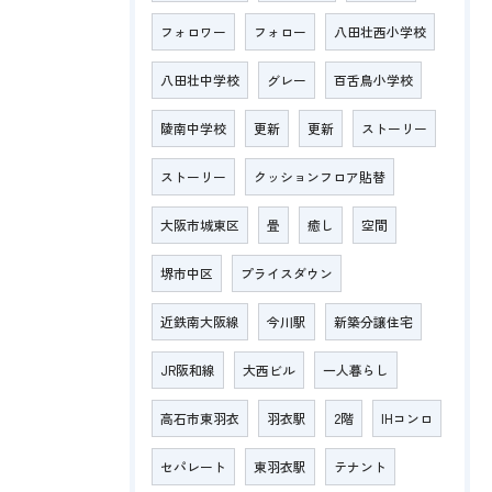
フォロワー
フォロー
八田壮西小学校
八田壮中学校
グレー
百舌鳥小学校
陵南中学校
更新
更新
ストーリー
ストーリー
クッションフロア貼替
大阪市城東区
畳
癒し
空間
堺市中区
プライスダウン
近鉄南大阪線
今川駅
新築分譲住宅
JR阪和線
大西ビル
一人暮らし
高石市東羽衣
羽衣駅
2階
IHコンロ
セパレート
東羽衣駅
テナント