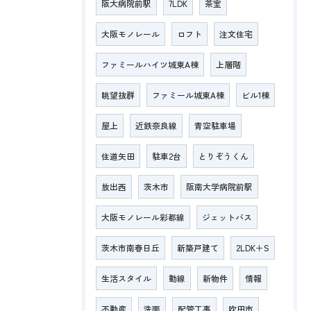
阪大病院前駅
7LDK
茶室
大阪モノレール
ロフト
注文住宅
ファミールハイツ城東A棟
上層階
眺望抜群
ファミール城東A棟
ビル1棟
屋上
近鉄奈良線
青空駐車場
住道矢田
駐車2台
とりぞうくん
放出西
茨木市
阪南大学病院前駅
大阪モノレール彩都線
ジェットバス
茨木市南春日丘
新築戸建て
2LDK＋S
生活スタイル
動線
新物件
情報
不動産
洗面
配管工事
吹田市