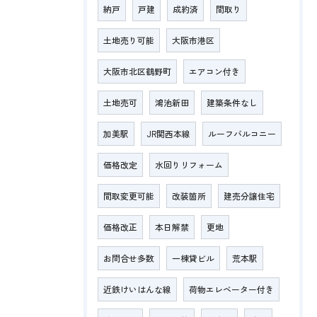
納戸
戸建
成約済
間取り
土地売り可能
大阪市港区
大阪市北区鶴野町
エアコン付き
土地売可
鴻池新田
建築条件なし
加美駅
JR関西本線
ルーフバルコニー
価格改定
水回りリフォーム
間取変更可能
改装箇所
建売分譲住宅
価格改正
本日解禁
更地
お問合せ多数
一棟貸ビル
荒本駅
近鉄けいはんな線
荷物エレベーター付き