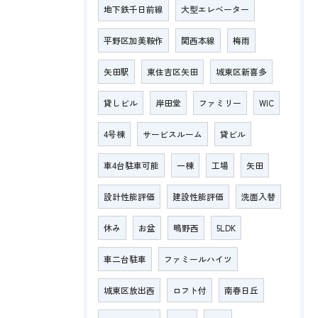
地下鉄千日前線
大型エレベーター
平野区加美鞍作
関西本線
梅雨
矢田駅
東住吉区矢田
城東区新喜多
貸しビル
岸田堂
ファミリー
WIC
4号棟
サービスルーム
貸ビル
車4台駐車可能
一棟
工場
矢田
設計性能評価
建設性能評価
洗面入替
休み
お盆
鴫野西
5LDK
車二台駐車
ファミールハイツ
城東区放出西
ロフト付
南春日丘