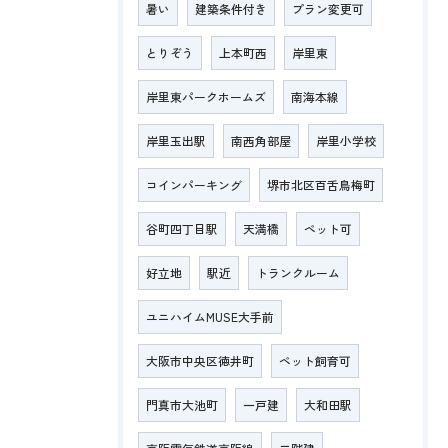
暑い
建築条件付き
プラン変更可
とりぞう
上本町西
岸里東
岸里東パークホームズ
南海本線
岸里玉出駅
南西角部屋
岸里小学校
コインパーキング
堺市北区百舌鳥梅町
谷町四丁目駅
天満橋
ペット可
好立地
駅近
トランクルーム
ユニハイムMUSE大手前
大阪市中央区徳井町
ペット飼育可
門真市大池町
一戸建
大和田駅