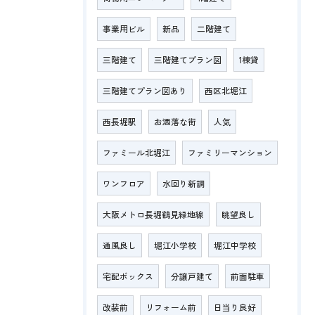
事業用ビル
新品
二階建て
三階建て
三階建てプラン図
1棟貸
三階建てプラン図あり
西区北堀江
西長堀駅
お洒落な街
人気
ファミール北堀江
ファミリーマンション
ワンフロア
水回り新調
大阪メトロ長堀鶴見緑地線
眺望良し
通風良し
堀江小学校
堀江中学校
宅配ボックス
分譲戸建て
前面駐車
改装前
リフォーム前
日当り良好