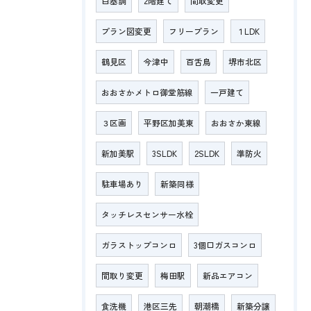
白基調
2階建て
間取変更
プラン図変更
フリープラン
１LDK
鶴見区
今津中
百舌鳥
堺市北区
おおさかメトロ御堂筋線
一戸建て
３区画
平野区加美東
おおさか東線
新加美駅
3SLDK
2SLDK
準防火
駐車場あり
新築同様
タッチレスセンサー水栓
ガラストップコンロ
3個口ガスコンロ
間取り変更
梅田駅
新品エアコン
食洗機
港区三先
朝潮橋
新築分譲