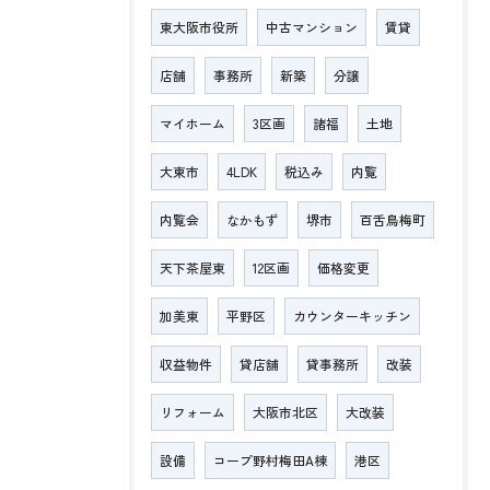
東大阪市役所
中古マンション
賃貸
店舗
事務所
新築
分譲
マイホーム
3区画
諸福
土地
大東市
4LDK
税込み
内覧
内覧会
なかもず
堺市
百舌鳥梅町
天下茶屋東
12区画
価格変更
加美東
平野区
カウンターキッチン
収益物件
貸店舗
貸事務所
改装
リフォーム
大阪市北区
大改装
設備
コープ野村梅田A棟
港区