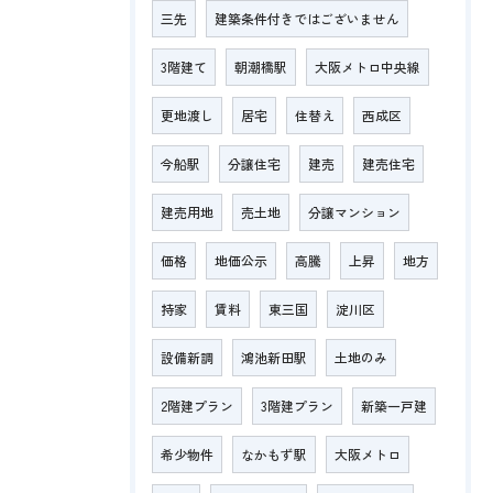
三先
建築条件付きではございません
3階建て
朝潮橋駅
大阪メトロ中央線
更地渡し
居宅
住替え
西成区
今船駅
分譲住宅
建売
建売住宅
建売用地
売土地
分譲マンション
価格
地価公示
高騰
上昇
地方
持家
賃料
東三国
淀川区
設備新調
鴻池新田駅
土地のみ
2階建プラン
3階建プラン
新築一戸建
希少物件
なかもず駅
大阪メトロ