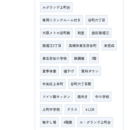
ルグランデ上町台
専用トランクルーム付き
谷町六丁目
大阪メトロ谷町線
和室
西区南堀江
南堀江3丁目
高槻市東五百住町
未完成
東五百住小学校
鉄鋼増
1階
夏季休業
値下げ
賃料ダウン
中央区上本町
谷町六丁目駅
ドイツ製キッチン
南向き
中小学校
上町中学校
テラス
４LDK
物干し場
4階建
ル・グランデ上町台