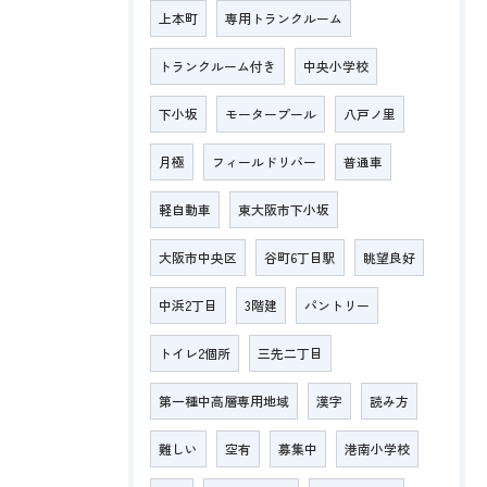
上本町
専用トランクルーム
トランクルーム付き
中央小学校
下小坂
モータープール
八戸ノ里
月極
フィールドリバー
普通車
軽自動車
東大阪市下小坂
大阪市中央区
谷町6丁目駅
眺望良好
中浜2丁目
3階建
パントリー
トイレ2個所
三先二丁目
第一種中高層専用地域
漢字
読み方
難しい
空有
募集中
港南小学校