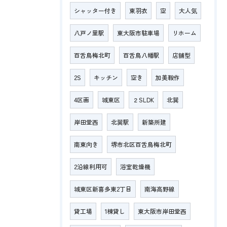
シャッター付き
東羽衣
空
大人気
八戸ノ里駅
東大阪市駐車場
リホーム
百舌鳥梅北町
百舌鳥八幡駅
店舗型
2S
キッチン
空き
加美鞍作
4区画
城東区
２SLDK
北巽
岸田堂西
北巽駅
新築所建
南東向き
堺市北区百舌鳥梅北町
2沿線利用可
浴室乾燥機
城東区新喜多東2丁目
南海高野線
貸工場
1棟貸し
東大阪市岸田堂西