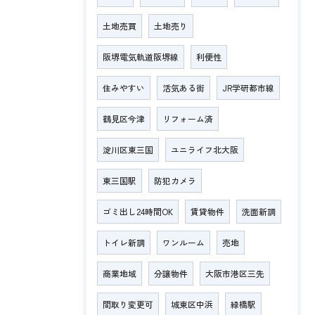
土地売買
土地売り
阪堺電気軌道阪堺線
利便性
住みやすい
活気ある街
JR学研都市線
鶴見区今津
リフォーム済
淀川区東三国
ユニライフ北大阪
東三国駅
防犯カメラ
ゴミ出し24時間OK
賃貸物件
洗面新調
トイレ新調
ワンルーム
売地
商業地域
分譲物件
大阪市港区三先
間取り変更可
城東区中浜
緑橋駅