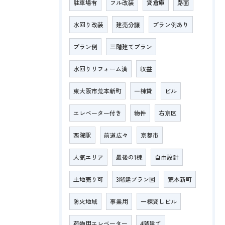
駐車場有
フル改装
貸倉庫
路面
水回り改装
建売分譲
プラン例あり
プラン例
三階建てプラン
水回りリフォーム済
収益
東大阪市荒本新町
一棟貸
ビル
エレベーター付き
物件
右京区
西院駅
前道広々
京都市
人気エリア
最後の1棟
自由設計
土地売り可
3階建プラン図
荒本新町
防火地域
事業用
一棟貸しビル
荷物用エレベーター
4階建て