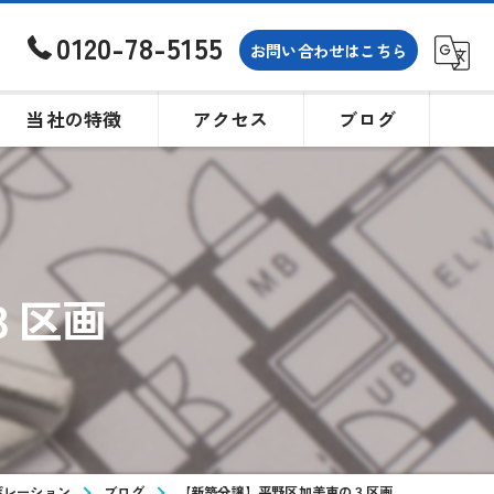
0120-78-5155
お問い合わせはこちら
当社の特徴
アクセス
ブログ
土地
戸建て
３区画
買取
相続
購入
ポレーション
ブログ
【新築分譲】平野区加美東の３区画