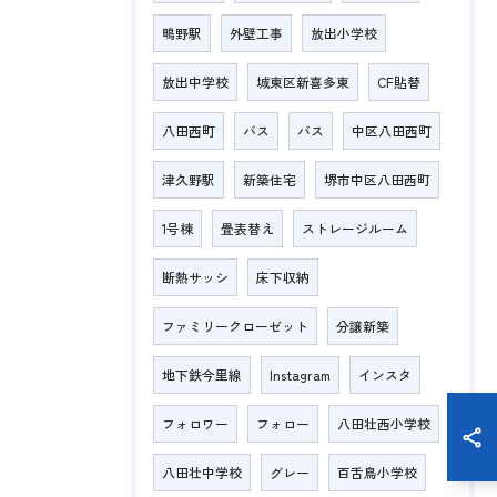
鴫野駅
外壁工事
放出小学校
放出中学校
城東区新喜多東
CF貼替
八田西町
バス
バス
中区八田西町
津久野駅
新築住宅
堺市中区八田西町
1号棟
畳表替え
ストレージルーム
断熱サッシ
床下収納
ファミリークローゼット
分譲新築
地下鉄今里線
Instagram
インスタ
フォロワー
フォロー
八田壮西小学校
八田壮中学校
グレー
百舌鳥小学校