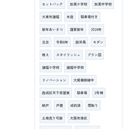
セットバック
加美小学校
加美中学校
大東市諸福
木造
駐車場付き
新年あいさつ
謹賀新年
2024年
元旦
令和6年
西洋風
モダン
映え
スタイリッシュ
プラン図
諸福小学校
諸福中学校
リノベーション
大規模修繕中
西成区天下茶屋東
駐車場
2号棟
納戸
戸建
成約済
間取り
土地売り可能
大阪市港区