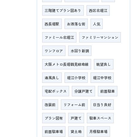
三階建てプラン図あり
西区北堀江
西長堀駅
お洒落な街
人気
ファミール北堀江
ファミリーマンション
ワンフロア
水回り新調
大阪メトロ長堀鶴見緑地線
眺望良し
通風良し
堀江小学校
堀江中学校
宅配ボックス
分譲戸建て
前面駐車
改装前
リフォーム前
日当り良好
プラン図有
戸建て
駐車スペース
前面駐車場
貸土地
月極駐車場