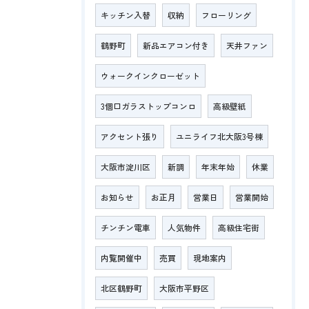
キッチン入替
収納
フローリング
鶴野町
新品エアコン付き
天井ファン
ウォークインクローゼット
3個口ガラストップコンロ
高級壁紙
アクセント張り
ユニライフ北大阪3号棟
大阪市淀川区
新調
年末年始
休業
お知らせ
お正月
営業日
営業開始
チンチン電車
人気物件
高級住宅街
内覧開催中
売買
現地案内
北区鶴野町
大阪市平野区