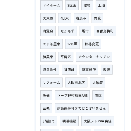
マイホーム
3区画
諸福
土地
大東市
4LDK
税込み
内覧
内覧会
なかもず
堺市
百舌鳥梅町
天下茶屋東
12区画
価格変更
加美東
平野区
カウンターキッチン
収益物件
貸店舗
貸事務所
改装
リフォーム
大阪市北区
大改装
設備
コープ野村梅田A棟
港区
三先
建築条件付きではございません
3階建て
朝潮橋駅
大阪メトロ中央線