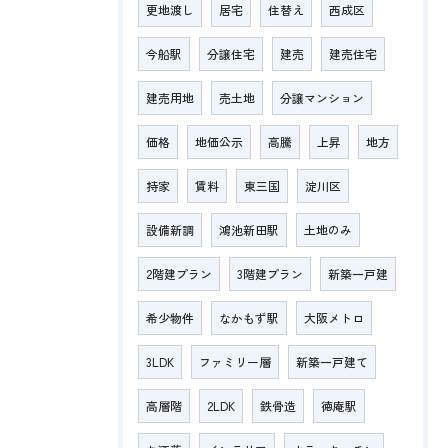
更地渡し
居宅
住替え
西成区
今船駅
分譲住宅
建売
建売住宅
建売用地
売土地
分譲マンション
価格
地価公示
高騰
上昇
地方
持家
賃料
東三国
淀川区
設備新調
鴻池新田駅
土地のみ
2階建プラン
3階建プラン
新築一戸建
希少物件
なかもず駅
大阪メトロ
3LDK
ファミリー層
新築一戸建て
高層階
2LDK
鉄骨造
徳庵駅