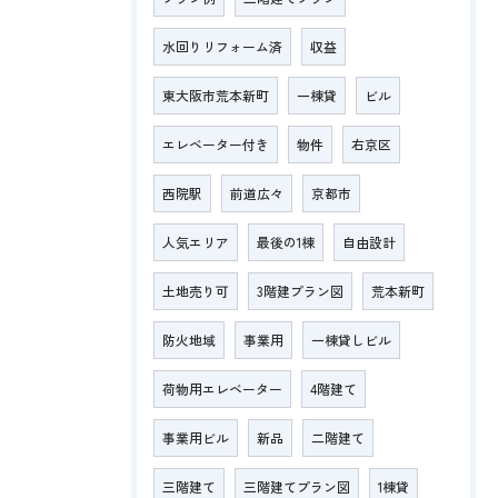
水回りリフォーム済
収益
東大阪市荒本新町
一棟貸
ビル
エレベーター付き
物件
右京区
西院駅
前道広々
京都市
人気エリア
最後の1棟
自由設計
土地売り可
3階建プラン図
荒本新町
防火地域
事業用
一棟貸しビル
荷物用エレベーター
4階建て
事業用ビル
新品
二階建て
三階建て
三階建てプラン図
1棟貸