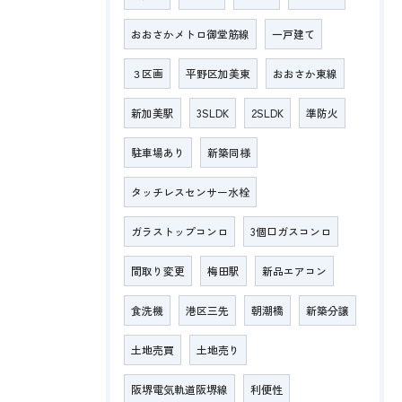
おおさかメトロ御堂筋線
一戸建て
３区画
平野区加美東
おおさか東線
新加美駅
3SLDK
2SLDK
準防火
駐車場あり
新築同様
タッチレスセンサー水栓
ガラストップコンロ
3個口ガスコンロ
間取り変更
梅田駅
新品エアコン
食洗機
港区三先
朝潮橋
新築分譲
土地売買
土地売り
阪堺電気軌道阪堺線
利便性