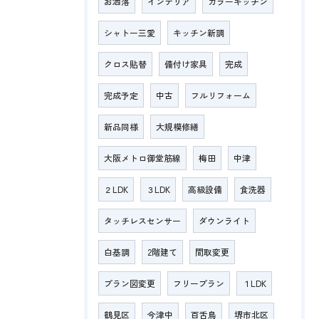
お洒落
インテリア
カラーキッチン
シャトー三愛
キッチン新調
クロス貼替
備付け家具
完成
完成予定
中古
フルリフォーム
新品同様
大規模修繕
大阪メトロ御堂筋線
梅田
中津
２LDK
３LDK
高級設備
食洗器
タッチレスセンサー
ダウンライト
白基調
2階建て
間取変更
プラン図変更
フリープラン
１LDK
鶴見区
今津中
百舌鳥
堺市北区