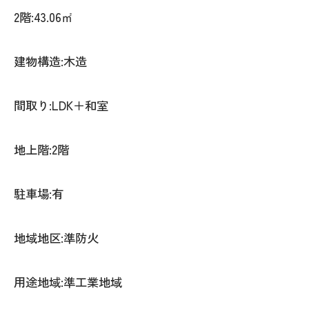
2階:43.06㎡
建物構造:木造
間取り:LDK＋和室
地上階:2階
駐車場:有
地域地区:準防火
用途地域:準工業地域