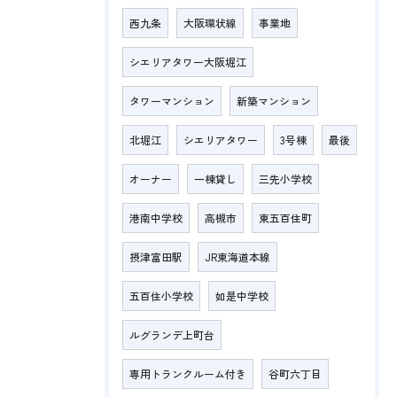
西九条
大阪環状線
事業地
シエリアタワー大阪堀江
タワーマンション
新築マンション
北堀江
シエリアタワー
3号棟
最後
オーナー
一棟貸し
三先小学校
港南中学校
高槻市
東五百住町
摂津富田駅
JR東海道本線
五百住小学校
如是中学校
ルグランデ上町台
専用トランクルーム付き
谷町六丁目