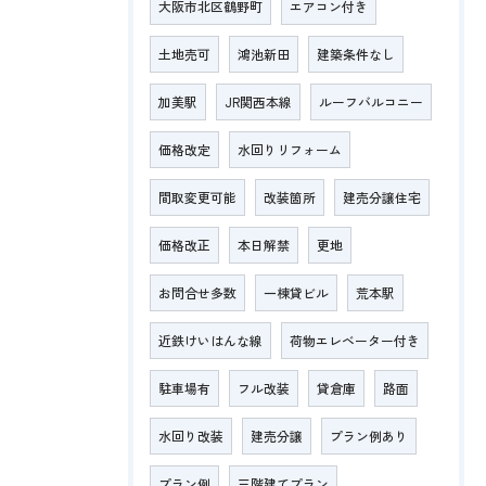
大阪市北区鶴野町
エアコン付き
土地売可
鴻池新田
建築条件なし
加美駅
JR関西本線
ルーフバルコニー
価格改定
水回りリフォーム
間取変更可能
改装箇所
建売分譲住宅
価格改正
本日解禁
更地
お問合せ多数
一棟貸ビル
荒本駅
近鉄けいはんな線
荷物エレベーター付き
駐車場有
フル改装
貸倉庫
路面
水回り改装
建売分譲
プラン例あり
プラン例
三階建てプラン