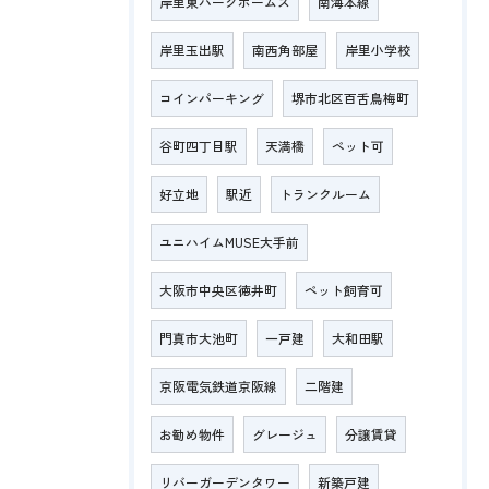
岸里東パークホームズ
南海本線
岸里玉出駅
南西角部屋
岸里小学校
コインパーキング
堺市北区百舌鳥梅町
谷町四丁目駅
天満橋
ペット可
好立地
駅近
トランクルーム
ユニハイムMUSE大手前
大阪市中央区徳井町
ペット飼育可
門真市大池町
一戸建
大和田駅
京阪電気鉄道京阪線
二階建
お勧め物件
グレージュ
分譲賃貸
リバーガーデンタワー
新築戸建