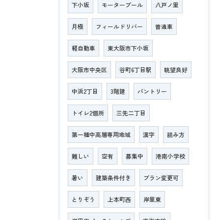
下小坂
モータープール
八戸ノ里
月極
フィールドリバー
普通車
軽自動車
東大阪市下小坂
大阪市中央区
谷町6丁目駅
眺望良好
中浜2丁目
3階建
パントリー
トイレ2個所
三先二丁目
第一種中高層専用地域
漢字
読み方
難しい
空有
募集中
港南小学校
暑い
建築条件付き
プラン変更可
とりぞう
上本町西
岸里東