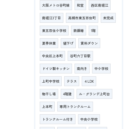
大阪メトロ谷町線
和室
西区南堀江
南堀江3丁目
高槻市東五百住町
未完成
東五百住小学校
鉄鋼増
1階
夏季休業
値下げ
賃料ダウン
中央区上本町
谷町六丁目駅
ドイツ製キッチン
南向き
中小学校
上町中学校
テラス
４LDK
物干し場
4階建
ル・グランデ上町台
上本町
専用トランクルーム
トランクルーム付き
中央小学校