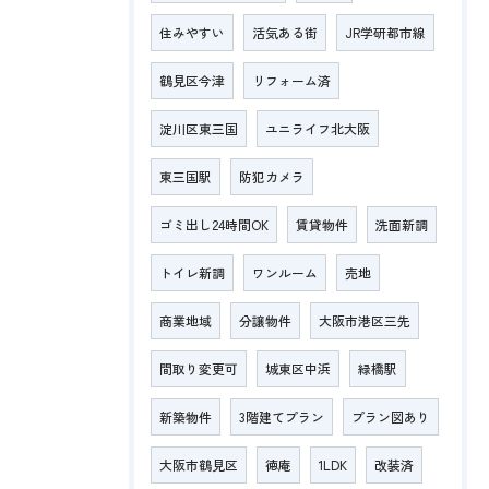
住みやすい
活気ある街
JR学研都市線
鶴見区今津
リフォーム済
淀川区東三国
ユニライフ北大阪
東三国駅
防犯カメラ
ゴミ出し24時間OK
賃貸物件
洗面新調
トイレ新調
ワンルーム
売地
商業地域
分譲物件
大阪市港区三先
間取り変更可
城東区中浜
緑橋駅
新築物件
3階建てプラン
プラン図あり
大阪市鶴見区
徳庵
1LDK
改装済