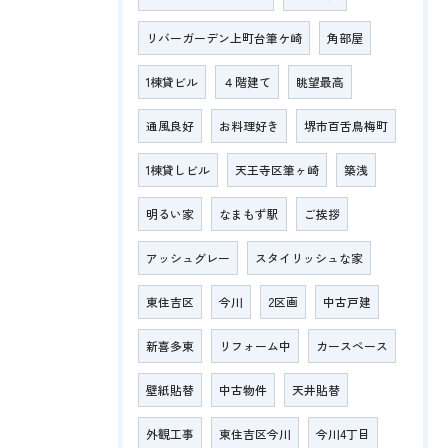
リバーガーデン上町台筆ケ崎
角部屋
1棟貸ビル
４階建て
眺望最高
通風良好
お料理好き
堺市百舌鳥梅町
1棟貸しビル
天王寺区筆ヶ崎
築浅
明るい家
なまもず駅
ご挨拶
アッシュグレー
スタイリッシュな家
東住吉区
今川
2区画
中古戸建
新喜多東
リフォーム中
カースペース
壁紙貼替
中古物件
天井貼替
外観工事
東住吉区今川
今川4丁目