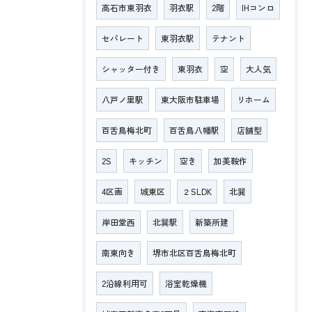
高石市東羽衣
羽衣駅
2階
IHコンロ
セパレート
東羽衣駅
テナント
シャッター付き
東羽衣
空
大人気
八戸ノ里駅
東大阪市駐車場
リホーム
百舌鳥梅北町
百舌鳥八幡駅
店舗型
2S
キッチン
空き
加美鞍作
4区画
城東区
２SLDK
北巽
岸田堂西
北巽駅
新築所建
南東向き
堺市北区百舌鳥梅北町
2沿線利用可
浴室乾燥機