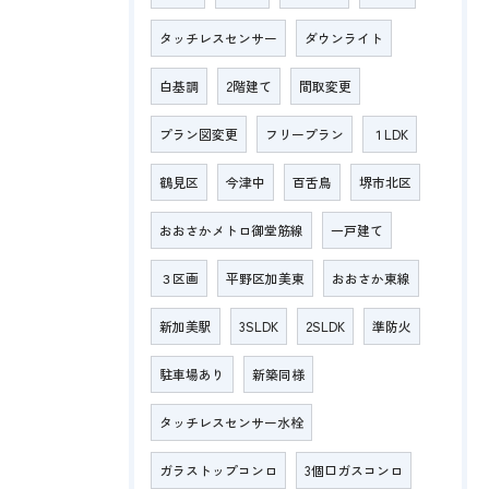
タッチレスセンサー
ダウンライト
白基調
2階建て
間取変更
プラン図変更
フリープラン
１LDK
鶴見区
今津中
百舌鳥
堺市北区
おおさかメトロ御堂筋線
一戸建て
３区画
平野区加美東
おおさか東線
新加美駅
3SLDK
2SLDK
準防火
駐車場あり
新築同様
タッチレスセンサー水栓
ガラストップコンロ
3個口ガスコンロ