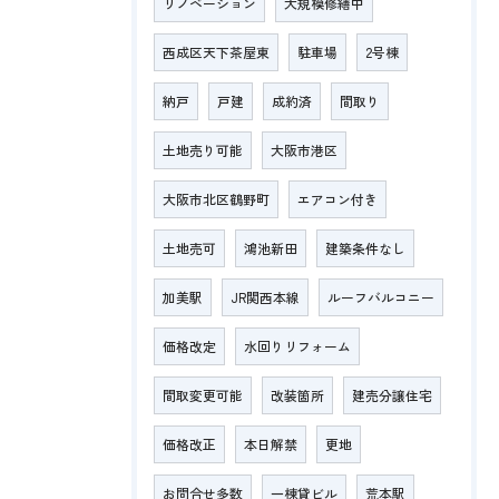
リノベーション
大規模修繕中
西成区天下茶屋東
駐車場
2号棟
納戸
戸建
成約済
間取り
土地売り可能
大阪市港区
大阪市北区鶴野町
エアコン付き
土地売可
鴻池新田
建築条件なし
加美駅
JR関西本線
ルーフバルコニー
価格改定
水回りリフォーム
間取変更可能
改装箇所
建売分譲住宅
価格改正
本日解禁
更地
お問合せ多数
一棟貸ビル
荒本駅