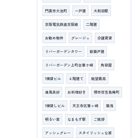
門真市大池町
一戸建
大和田駅
京阪電気鉄道京阪線
二階建
お勧め物件
グレージュ
分譲賃貸
リバーガーデンタワー
新築戸建
リバーガーデン上町台筆ケ崎
角部屋
1棟貸ビル
４階建て
眺望最高
通風良好
お料理好き
堺市百舌鳥梅町
1棟貸しビル
天王寺区筆ヶ崎
築浅
明るい家
なまもず駅
ご挨拶
アッシュグレー
スタイリッシュな家