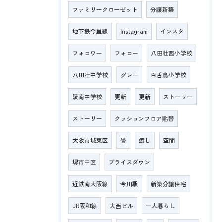
ファミリークローゼット
分譲新築
地下鉄今里線
Instagram
インスタ
フォロワー
フォロー
八田壮西小学校
八田壮中学校
グレー
百舌鳥小学校
陵南中学校
更新
更新
ストーリー
ストーリー
クッションフロア貼替
大阪市城東区
畳
癒し
空間
堺市中区
プライスダウン
近鉄南大阪線
今川駅
新築分譲住宅
JR阪和線
大西ビル
一人暮らし