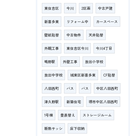
東住吉区
今川
2区画
中古戸建
新喜多東
リフォーム中
カースペース
壁紙貼替
中古物件
天井貼替
外観工事
東住吉区今川
今川4丁目
鴫野駅
外壁工事
放出小学校
放出中学校
城東区新喜多東
CF貼替
八田西町
バス
バス
中区八田西町
津久野駅
新築住宅
堺市中区八田西町
1号棟
畳表替え
ストレージルーム
断熱サッシ
床下収納