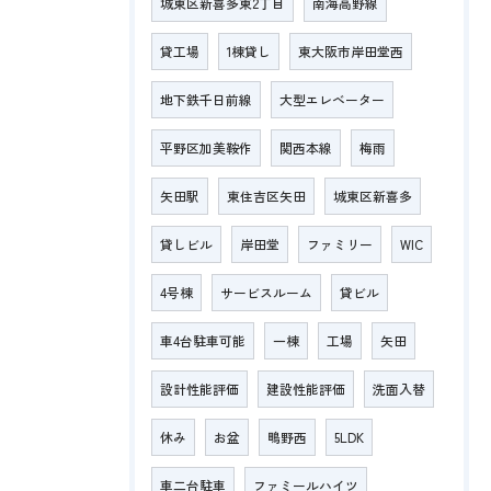
城東区新喜多東2丁目
南海高野線
貸工場
1棟貸し
東大阪市岸田堂西
地下鉄千日前線
大型エレベーター
平野区加美鞍作
関西本線
梅雨
矢田駅
東住吉区矢田
城東区新喜多
貸しビル
岸田堂
ファミリー
WIC
4号棟
サービスルーム
貸ビル
車4台駐車可能
一棟
工場
矢田
設計性能評価
建設性能評価
洗面入替
休み
お盆
鴫野西
5LDK
車二台駐車
ファミールハイツ