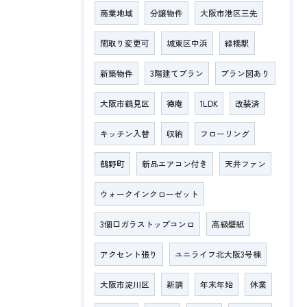
商業地域
分譲物件
大阪市港区三先
間取り変更可
城東区中浜
緑橋駅
新築物件
3階建てプラン
プラン図あり
大阪市鶴見区
徳庵
1LDK
改装済
キッチン入替
収納
フローリング
鶴野町
新品エアコン付き
天井ファン
ウォークインクローゼット
3個口ガラストップコンロ
高級壁紙
アクセント張り
ユニライフ北大阪3号棟
大阪市淀川区
新調
年末年始
休業