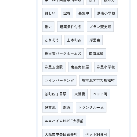
難しい
空有
募集中
港南小学校
暑い
建築条件付き
プラン変更可
とりぞう
上本町西
岸里東
岸里東パークホームズ
南海本線
岸里玉出駅
南西角部屋
岸里小学校
コインパーキング
堺市北区百舌鳥梅町
谷町四丁目駅
天満橋
ペット可
好立地
駅近
トランクルーム
ユニハイムMUSE大手前
大阪市中央区徳井町
ペット飼育可