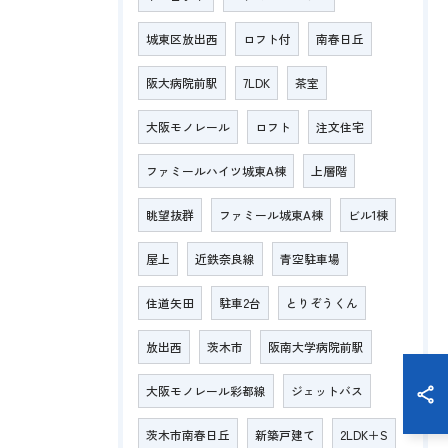
城東区放出西
ロフト付
南春日丘
阪大病院前駅
7LDK
茶室
大阪モノレール
ロフト
注文住宅
ファミールハイツ城東A棟
上層階
眺望抜群
ファミール城東A棟
ビル1棟
屋上
近鉄奈良線
青空駐車場
住道矢田
駐車2台
とりぞうくん
放出西
茨木市
阪南大学病院前駅
大阪モノレール彩都線
ジェットバス
茨木市南春日丘
新築戸建て
2LDK＋S