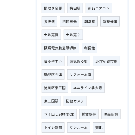
間取り変更
梅田駅
新品エアコン
食洗機
港区三先
朝潮橋
新築分譲
土地売買
土地売り
阪堺電気軌道阪堺線
利便性
住みやすい
活気ある街
JR学研都市線
鶴見区今津
リフォーム済
淀川区東三国
ユニライフ北大阪
東三国駅
防犯カメラ
ゴミ出し24時間OK
賃貸物件
洗面新調
トイレ新調
ワンルーム
売地