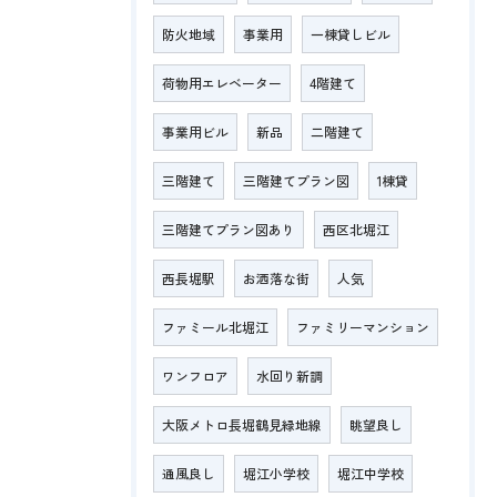
防火地域
事業用
一棟貸しビル
荷物用エレベーター
4階建て
事業用ビル
新品
二階建て
三階建て
三階建てプラン図
1棟貸
三階建てプラン図あり
西区北堀江
西長堀駅
お洒落な街
人気
ファミール北堀江
ファミリーマンション
ワンフロア
水回り新調
大阪メトロ長堀鶴見緑地線
眺望良し
通風良し
堀江小学校
堀江中学校