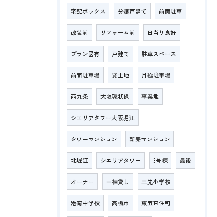
宅配ボックス
分譲戸建て
前面駐車
改装前
リフォーム前
日当り良好
プラン図有
戸建て
駐車スペース
前面駐車場
貸土地
月極駐車場
西九条
大阪環状線
事業地
シエリアタワー大阪堀江
タワーマンション
新築マンション
北堀江
シエリアタワー
3号棟
最後
オーナー
一棟貸し
三先小学校
港南中学校
高槻市
東五百住町