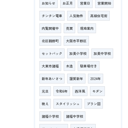
お知らせ
お正月
営業日
営業開始
チンチン電車
人気物件
高級住宅街
内覧開催中
売買
現地案内
北区鶴野町
大阪市平野区
セットバック
加美小学校
加美中学校
大東市諸福
木造
駐車場付き
新年あいさつ
謹賀新年
2024年
元旦
令和6年
西洋風
モダン
映え
スタイリッシュ
プラン図
諸福小学校
諸福中学校