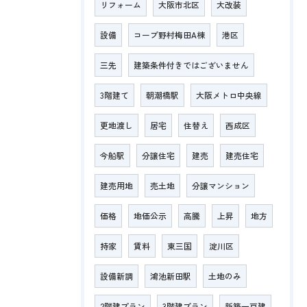
リフォーム
大阪市北区
大改装
設備
コープ野村梅田A棟
港区
三先
建築条件付きではございません
3階建て
朝潮橋駅
大阪メトロ中央線
更地渡し
居宅
住替え
西成区
今船駅
分譲住宅
建売
建売住宅
建売用地
売土地
分譲マンション
価格
地価公示
高騰
上昇
地方
持家
賃料
東三国
淀川区
設備新調
鴻池新田駅
土地のみ
2階建プラン
3階建プラン
新築一戸建