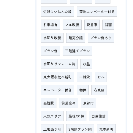
近鉄けいはんな線
荷物エレベーター付き
駐車場有
フル改装
貸倉庫
路面
水回り改装
建売分譲
プラン例あり
プラン例
三階建てプラン
水回りリフォーム済
収益
東大阪市荒本新町
一棟貸
ビル
エレベーター付き
物件
右京区
西院駅
前道広々
京都市
人気エリア
最後の1棟
自由設計
土地売り可
3階建プラン図
荒本新町