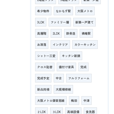
希少物件
なかもず駅
大阪メトロ
3LDK
ファミリー層
新築一戸建て
高層階
2LDK
鉄骨造
徳庵駅
お洒落
インテリア
カラーキッチン
シャトー三愛
キッチン新調
クロス貼替
備付け家具
完成
完成予定
中古
フルリフォーム
新品同様
大規模修繕
大阪メトロ御堂筋線
梅田
中津
２LDK
３LDK
高級設備
食洗器