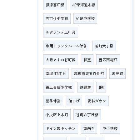
摂津富田駅
JR東海道本線
五百住小学校
如是中学校
ルグランデ上町台
専用トランクルーム付き
谷町六丁目
大阪メトロ谷町線
和室
西区南堀江
南堀江3丁目
高槻市東五百住町
未完成
東五百住小学校
鉄鋼増
1階
夏季休業
値下げ
賃料ダウン
中央区上本町
谷町六丁目駅
ドイツ製キッチン
南向き
中小学校