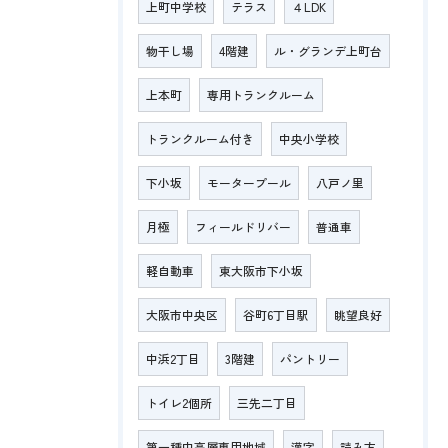
上町中学校
テラス
４LDK
物干し場
4階建
ル・グランデ上町台
上本町
専用トランクルーム
トランクルーム付き
中央小学校
下小坂
モータープール
八戸ノ里
月極
フィールドリバー
普通車
軽自動車
東大阪市下小坂
大阪市中央区
谷町6丁目駅
眺望良好
中浜2丁目
3階建
パントリー
トイレ2個所
三先二丁目
第一種中高層専用地域
漢字
読み方