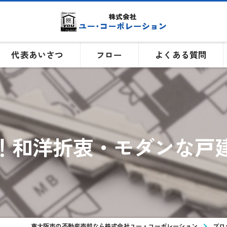
代表あいさつ
フロー
よくある質問
！和洋折衷・モダンな戸
東大阪市の不動産売却なら株式会社ユー・コーポレーション
ブロ