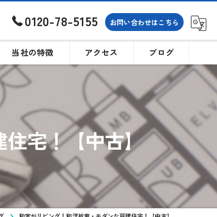
0120-78-5155
お問い合わせはこちら
当社の特徴
アクセス
ブログ
土地
戸建て
建住宅！【中古】
買取
相続
購入
グ
和室がリビング！和洋折衷・モダンな戸建住宅！【中古】