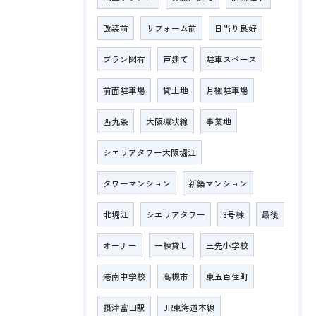
改装前
リフォーム前
日当り良好
プラン図有
戸建て
駐車スペース
前面駐車場
貸土地
月極駐車場
西九条
大阪環状線
事業地
シエリアタワー大阪堀江
タワーマンション
新築マンション
北堀江
シエリアタワー
3号棟
最後
オーナー
一棟貸し
三先小学校
港南中学校
高槻市
東五百住町
摂津富田駅
JR東海道本線