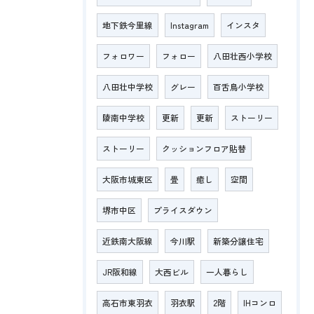
地下鉄今里線
Instagram
インスタ
フォロワー
フォロー
八田壮西小学校
八田壮中学校
グレー
百舌鳥小学校
陵南中学校
更新
更新
ストーリー
ストーリー
クッションフロア貼替
大阪市城東区
畳
癒し
空間
堺市中区
プライスダウン
近鉄南大阪線
今川駅
新築分譲住宅
JR阪和線
大西ビル
一人暮らし
高石市東羽衣
羽衣駅
2階
IHコンロ