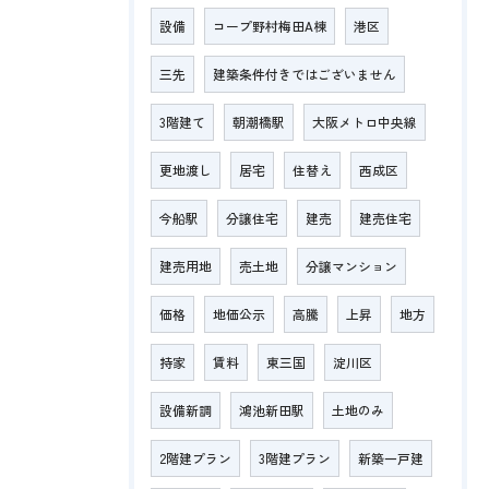
設備
コープ野村梅田A棟
港区
三先
建築条件付きではございません
3階建て
朝潮橋駅
大阪メトロ中央線
更地渡し
居宅
住替え
西成区
今船駅
分譲住宅
建売
建売住宅
建売用地
売土地
分譲マンション
価格
地価公示
高騰
上昇
地方
持家
賃料
東三国
淀川区
設備新調
鴻池新田駅
土地のみ
2階建プラン
3階建プラン
新築一戸建