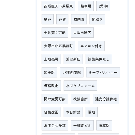
西成区天下茶屋東
駐車場
2号棟
納戸
戸建
成約済
間取り
土地売り可能
大阪市港区
大阪市北区鶴野町
エアコン付き
土地売可
鴻池新田
建築条件なし
加美駅
JR関西本線
ルーフバルコニー
価格改定
水回りリフォーム
間取変更可能
改装箇所
建売分譲住宅
価格改正
本日解禁
更地
お問合せ多数
一棟貸ビル
荒本駅