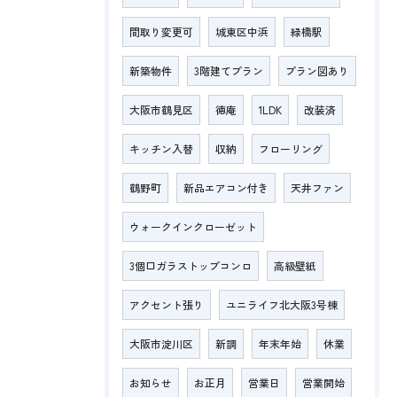
間取り変更可
城東区中浜
緑橋駅
新築物件
3階建てプラン
プラン図あり
大阪市鶴見区
徳庵
1LDK
改装済
キッチン入替
収納
フローリング
鶴野町
新品エアコン付き
天井ファン
ウォークインクローゼット
3個口ガラストップコンロ
高級壁紙
アクセント張り
ユニライフ北大阪3号棟
大阪市淀川区
新調
年末年始
休業
お知らせ
お正月
営業日
営業開始