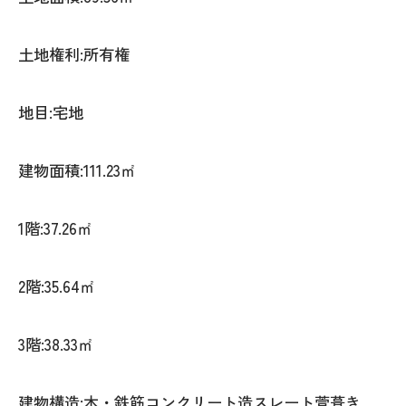
土地権利:所有権
地目:宅地
建物面積:111.23㎡
1階:37.26㎡
2階:35.64㎡
3階:38.33㎡
建物構造:木・鉄筋コンクリート造スレート萱葺き