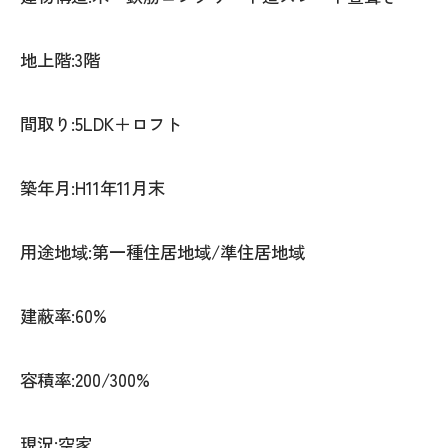
地上階:3階
間取り:5LDK＋ロフト
築年月:H11年11月末
用途地域:第一種住居地域/準住居地域
建蔽率:60%
容積率:200/300%
現況:空家