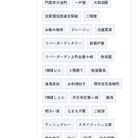
門真市大池町
一戸建
大和田駅
京阪電気鉄道京阪線
二階建
お勧め物件
グレージュ
分譲賃貸
リバーガーデンタワー
新築戸建
リバーガーデン上町台筆ケ崎
角部屋
1棟貸ビル
４階建て
眺望最高
通風良好
お料理好き
堺市百舌鳥梅町
1棟貸しビル
天王寺区筆ヶ崎
築浅
明るい家
なまもず駅
ご挨拶
アッシュグレー
スタイリッシュな家
東住吉区
今川
2区画
中古戸建