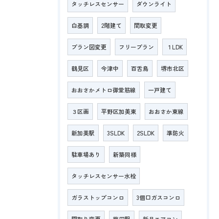
タッチレスセンサー
ダウンライト
白基調
2階建て
間取変更
プラン図変更
フリープラン
１LDK
鶴見区
今津中
百舌鳥
堺市北区
おおさかメトロ御堂筋線
一戸建て
３区画
平野区加美東
おおさか東線
新加美駅
3SLDK
2SLDK
準防火
駐車場あり
新築同様
タッチレスセンサー水栓
ガラストップコンロ
3個口ガスコンロ
間取り変更
梅田駅
新品エアコン