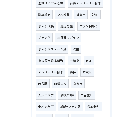
近鉄けいはんな線
荷物エレベーター付き
駐車場有
フル改装
貸倉庫
路面
水回り改装
建売分譲
プラン例あり
プラン例
三階建てプラン
水回りリフォーム済
収益
東大阪市荒本新町
一棟貸
ビル
エレベーター付き
物件
右京区
西院駅
前道広々
京都市
人気エリア
最後の1棟
自由設計
土地売り可
3階建プラン図
荒本新町