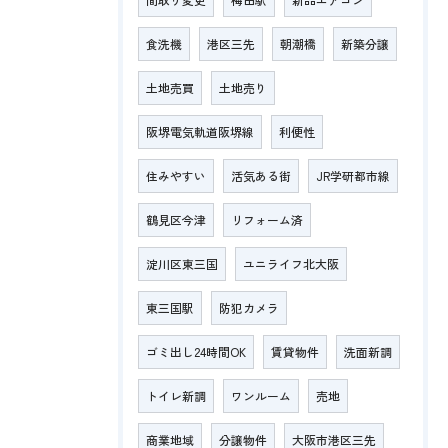
食洗機
港区三先
朝潮橋
新築分譲
土地売買
土地売り
阪堺電気軌道阪堺線
利便性
住みやすい
活気ある街
JR学研都市線
鶴見区今津
リフォーム済
淀川区東三国
ユニライフ北大阪
東三国駅
防犯カメラ
ゴミ出し24時間OK
賃貸物件
洗面新調
トイレ新調
ワンルーム
売地
商業地域
分譲物件
大阪市港区三先