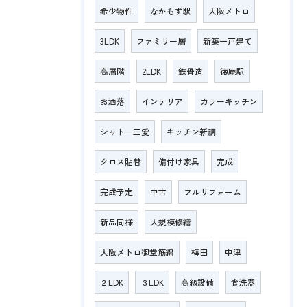
希少物件
なかもず駅
大阪メトロ
3LDK
ファミリー層
新築一戸建て
高層階
2LDK
鉄骨造
徳庵駅
お洒落
インテリア
カラーキッチン
シャトー三愛
キッチン新調
クロス貼替
備付け家具
完成
完成予定
中古
フルリフォーム
新品同様
大規模修繕
大阪メトロ御堂筋線
梅田
中津
２LDK
３LDK
高級設備
食洗器