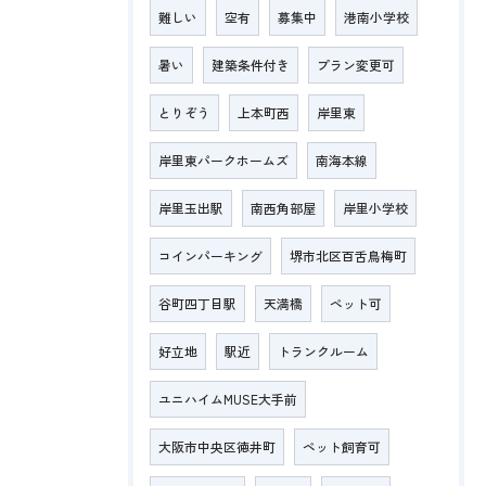
難しい
空有
募集中
港南小学校
暑い
建築条件付き
プラン変更可
とりぞう
上本町西
岸里東
岸里東パークホームズ
南海本線
岸里玉出駅
南西角部屋
岸里小学校
コインパーキング
堺市北区百舌鳥梅町
谷町四丁目駅
天満橋
ペット可
好立地
駅近
トランクルーム
ユニハイムMUSE大手前
大阪市中央区徳井町
ペット飼育可