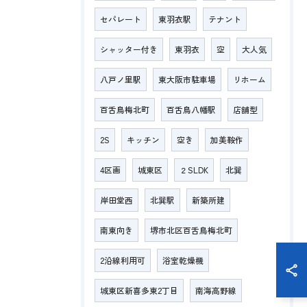
セパレート
東羽衣駅
テナント
シャッター付き
東羽衣
空
大人気
八戸ノ里駅
東大阪市駐車場
リホーム
百舌鳥梅北町
百舌鳥八幡駅
店舗型
2S
キッチン
空き
加美鞍作
4区画
城東区
２SLDK
北巽
岸田堂西
北巽駅
新築所建
南東向き
堺市北区百舌鳥梅北町
2沿線利用可
浴室乾燥機
城東区新喜多東2丁目
南海高野線