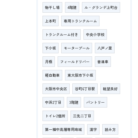
物干し場
4階建
ル・グランデ上町台
上本町
専用トランクルーム
トランクルーム付き
中央小学校
下小坂
モータープール
八戸ノ里
月極
フィールドリバー
普通車
軽自動車
東大阪市下小坂
大阪市中央区
谷町6丁目駅
眺望良好
中浜2丁目
3階建
パントリー
トイレ2個所
三先二丁目
第一種中高層専用地域
漢字
読み方