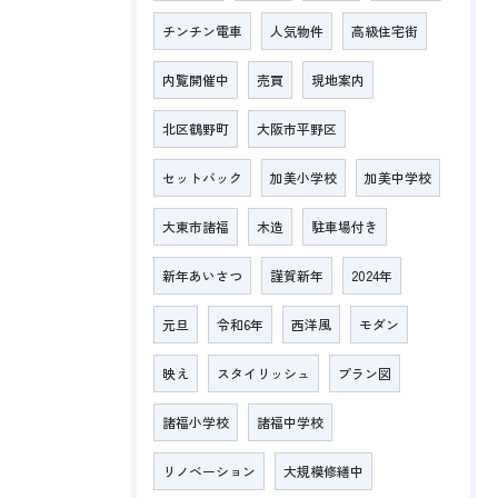
チンチン電車
人気物件
高級住宅街
内覧開催中
売買
現地案内
北区鶴野町
大阪市平野区
セットバック
加美小学校
加美中学校
大東市諸福
木造
駐車場付き
新年あいさつ
謹賀新年
2024年
元旦
令和6年
西洋風
モダン
映え
スタイリッシュ
プラン図
諸福小学校
諸福中学校
リノベーション
大規模修繕中