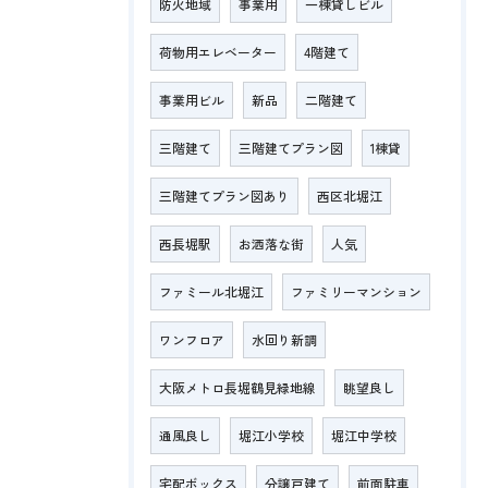
防火地域
事業用
一棟貸しビル
荷物用エレベーター
4階建て
事業用ビル
新品
二階建て
三階建て
三階建てプラン図
1棟貸
三階建てプラン図あり
西区北堀江
西長堀駅
お洒落な街
人気
ファミール北堀江
ファミリーマンション
ワンフロア
水回り新調
大阪メトロ長堀鶴見緑地線
眺望良し
通風良し
堀江小学校
堀江中学校
宅配ボックス
分譲戸建て
前面駐車