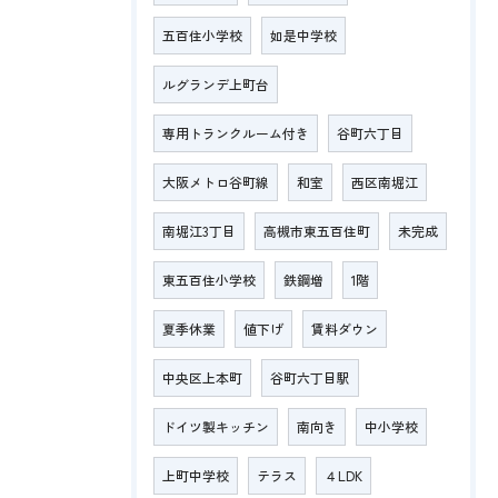
五百住小学校
如是中学校
ルグランデ上町台
専用トランクルーム付き
谷町六丁目
大阪メトロ谷町線
和室
西区南堀江
南堀江3丁目
高槻市東五百住町
未完成
東五百住小学校
鉄鋼増
1階
夏季休業
値下げ
賃料ダウン
中央区上本町
谷町六丁目駅
ドイツ製キッチン
南向き
中小学校
上町中学校
テラス
４LDK