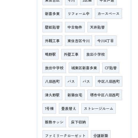
新喜多東
リフォーム中
カースペース
壁紙貼替
中古物件
天井貼替
外観工事
東住吉区今川
今川4丁目
鴫野駅
外壁工事
放出小学校
放出中学校
城東区新喜多東
CF貼替
八田西町
バス
バス
中区八田西町
津久野駅
新築住宅
堺市中区八田西町
1号棟
畳表替え
ストレージルーム
断熱サッシ
床下収納
ファミリークローゼット
分譲新築