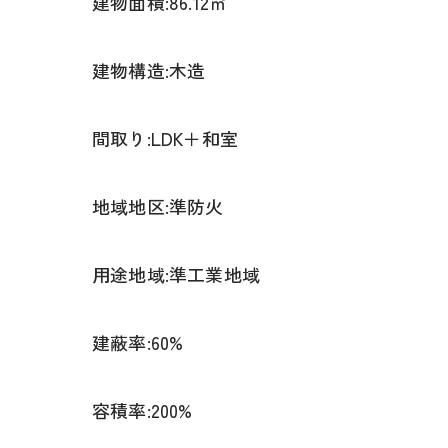
建物面積:86.12㎡
建物構造:木造
間取り:LDK＋和室
地域地区:準防火
用途地域:準工業地域
建蔽率:60%
容積率:200%