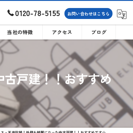
0120-78-5155
お問い合わせはこちら
当社の特徴
アクセス
ブログ
土地
戸建て
中古戸建！！おすすめ
買取
相続
購入
ロス・天井貼替！外壁も綺麗になった中古戸建！！おすすめです☆