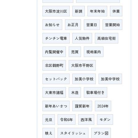
大阪市淀川区
新調
年末年始
休業
お知らせ
お正月
営業日
営業開始
チンチン電車
人気物件
高級住宅街
内覧開催中
売買
現地案内
北区鶴野町
大阪市平野区
セットバック
加美小学校
加美中学校
大東市諸福
木造
駐車場付き
新年あいさつ
謹賀新年
2024年
元旦
令和6年
西洋風
モダン
映え
スタイリッシュ
プラン図