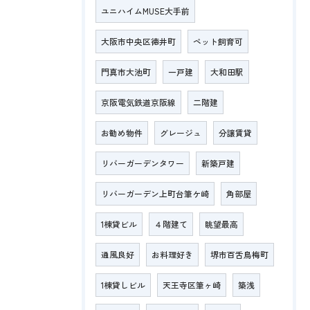
ユニハイムMUSE大手前
大阪市中央区徳井町
ペット飼育可
門真市大池町
一戸建
大和田駅
京阪電気鉄道京阪線
二階建
お勧め物件
グレージュ
分譲賃貸
リバーガーデンタワー
新築戸建
リバーガーデン上町台筆ケ崎
角部屋
1棟貸ビル
４階建て
眺望最高
通風良好
お料理好き
堺市百舌鳥梅町
1棟貸しビル
天王寺区筆ヶ崎
築浅