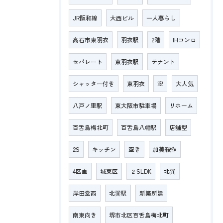
JR阪和線
大西ビル
一人暮らし
高石市東羽衣
羽衣駅
2階
IHコンロ
セパレート
東羽衣駅
テナント
シャッター付き
東羽衣
空
大人気
八戸ノ里駅
東大阪市駐車場
リホーム
百舌鳥梅北町
百舌鳥八幡駅
店舗型
2S
キッチン
空き
加美鞍作
4区画
城東区
２SLDK
北巽
岸田堂西
北巽駅
新築所建
南東向き
堺市北区百舌鳥梅北町