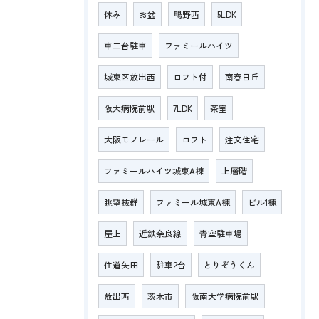
休み
お盆
鴫野西
5LDK
車二台駐車
ファミールハイツ
城東区放出西
ロフト付
南春日丘
阪大病院前駅
7LDK
茶室
大阪モノレール
ロフト
注文住宅
ファミールハイツ城東A棟
上層階
眺望抜群
ファミール城東A棟
ビル1棟
屋上
近鉄奈良線
青空駐車場
住道矢田
駐車2台
とりぞうくん
放出西
茨木市
阪南大学病院前駅