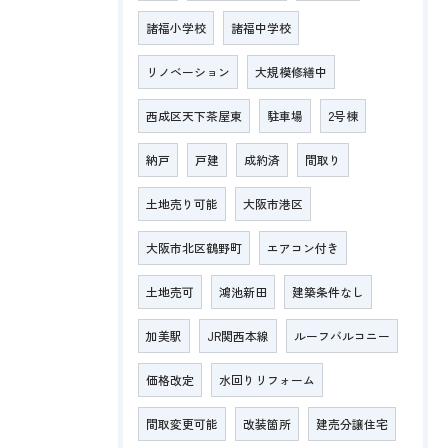
諸福小学校
諸福中学校
リノベーション
大規模修繕中
西成区天下茶屋東
駐車場
2号棟
納戸
戸建
成約済
間取り
土地売り可能
大阪市港区
大阪市北区鶴野町
エアコン付き
土地売可
鴻池新田
建築条件なし
加美駅
JR関西本線
ルーフバルコニー
価格改定
水回りリフォーム
間取変更可能
改装箇所
建売分譲住宅