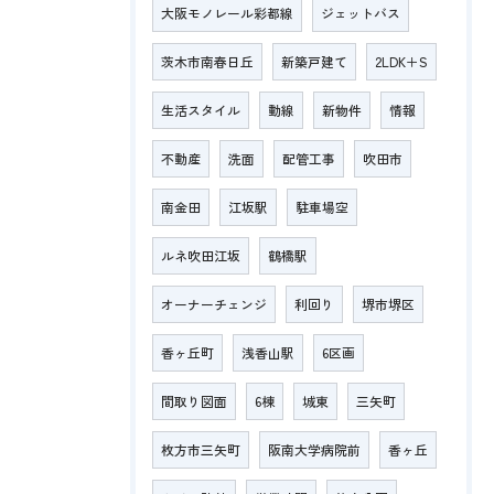
大阪モノレール彩都線
ジェットバス
茨木市南春日丘
新築戸建て
2LDK＋S
生活スタイル
動線
新物件
情報
不動産
洗面
配管工事
吹田市
南金田
江坂駅
駐車場空
ルネ吹田江坂
鶴橋駅
オーナーチェンジ
利回り
堺市堺区
香ヶ丘町
浅香山駅
6区画
間取り図面
6棟
城東
三矢町
枚方市三矢町
阪南大学病院前
香ヶ丘