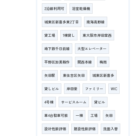
2沿線利用可
浴室乾燥機
城東区新喜多東2丁目
南海高野線
貸工場
1棟貸し
東大阪市岸田堂西
地下鉄千日前線
大型エレベーター
平野区加美鞍作
関西本線
梅雨
矢田駅
東住吉区矢田
城東区新喜多
貸しビル
岸田堂
ファミリー
WIC
4号棟
サービスルーム
貸ビル
車4台駐車可能
一棟
工場
矢田
設計性能評価
建設性能評価
洗面入替