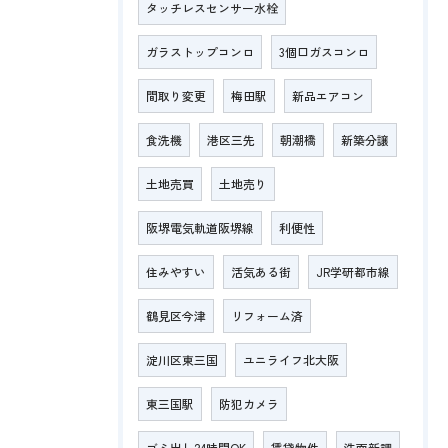
タッチレスセンサー水栓
ガラストップコンロ
3個口ガスコンロ
間取り変更
梅田駅
新品エアコン
食洗機
港区三先
朝潮橋
新築分譲
土地売買
土地売り
阪堺電気軌道阪堺線
利便性
住みやすい
活気ある街
JR学研都市線
鶴見区今津
リフォーム済
淀川区東三国
ユニライフ北大阪
東三国駅
防犯カメラ
ゴミ出し24時間OK
賃貸物件
洗面新調