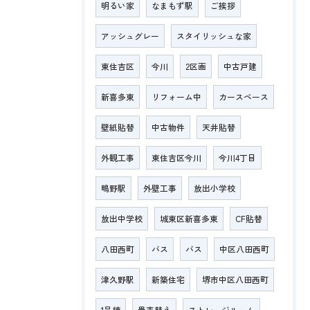
明るい家
なまもず駅
ご挨拶
アッシュグレー
スタイリッシュな家
東住吉区
今川
2区画
中古戸建
新喜多東
リフォーム中
カースペース
壁紙貼替
中古物件
天井貼替
外観工事
東住吉区今川
今川4丁目
鴫野駅
外壁工事
放出小学校
放出中学校
城東区新喜多東
CF貼替
八田西町
バス
バス
中区八田西町
津久野駅
新築住宅
堺市中区八田西町
1号棟
畳表替え
ストレージルーム