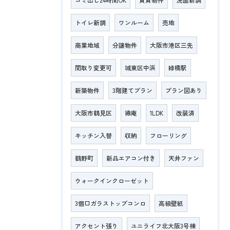
トイレ新調
ワンルーム
売地
商業地域
分譲物件
大阪市港区三先
間取り変更可
城東区中浜
緑橋駅
新築物件
3階建てプラン
プラン図あり
大阪市鶴見区
徳庵
1LDK
改装済
キッチン入替
収納
フローリング
鶴野町
新品エアコン付き
天井ファン
ウォークインクローゼット
3個口ガラストップコンロ
高級壁紙
アクセント張り
ユニライフ北大阪3号棟