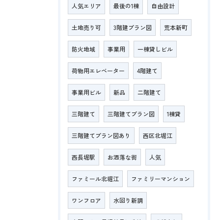
人気エリア
最後の1棟
自由設計
土地売り可
3階建プラン図
荒本新町
防火地域
事業用
一棟貸しビル
荷物用エレベーター
4階建て
事業用ビル
新品
二階建て
三階建て
三階建てプラン図
1棟貸
三階建てプラン図あり
西区北堀江
西長堀駅
お洒落な街
人気
ファミール北堀江
ファミリーマンション
ワンフロア
水回り新調