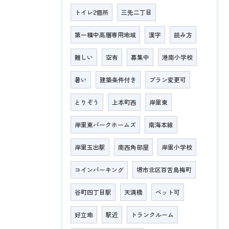
トイレ2個所
三先二丁目
第一種中高層専用地域
漢字
読み方
難しい
空有
募集中
港南小学校
暑い
建築条件付き
プラン変更可
とりぞう
上本町西
岸里東
岸里東パークホームズ
南海本線
岸里玉出駅
南西角部屋
岸里小学校
コインパーキング
堺市北区百舌鳥梅町
谷町四丁目駅
天満橋
ペット可
好立地
駅近
トランクルーム