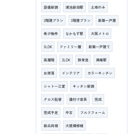
設備新調
鴻池新田駅
土地のみ
2階建プラン
3階建プラン
新築一戸建
希少物件
なかもず駅
大阪メトロ
3LDK
ファミリー層
新築一戸建て
高層階
2LDK
鉄骨造
徳庵駅
お洒落
インテリア
カラーキッチン
シャトー三愛
キッチン新調
クロス貼替
備付け家具
完成
完成予定
中古
フルリフォーム
新品同様
大規模修繕