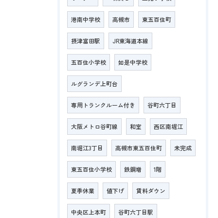
港南中学校
高槻市
東五百住町
摂津富田駅
JR東海道本線
五百住小学校
如是中学校
ルグランデ上町台
専用トランクルーム付き
谷町六丁目
大阪メトロ谷町線
和室
西区南堀江
南堀江3丁目
高槻市東五百住町
未完成
東五百住小学校
鉄鋼増
1階
夏季休業
値下げ
賃料ダウン
中央区上本町
谷町六丁目駅