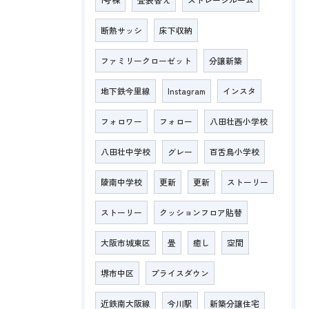
断熱サッシ
床下収納
ファミリークローゼット
分譲新築
地下鉄今里線
Instagram
インスタ
フォロワー
フォロー
八田壮西小学校
八田壮中学校
グレー
百舌鳥小学校
陵南中学校
更新
更新
ストーリー
ストーリー
クッションフロア貼替
大阪市城東区
畳
癒し
空間
堺市中区
プライスダウン
近鉄南大阪線
今川駅
新築分譲住宅