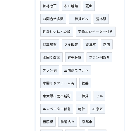
価格改正
本日解禁
更地
お問合せ多数
一棟貸ビル
荒本駅
近鉄けいはんな線
荷物エレベーター付き
駐車場有
フル改装
貸倉庫
路面
水回り改装
建売分譲
プラン例あり
プラン例
三階建てプラン
水回りリフォーム済
収益
東大阪市荒本新町
一棟貸
ビル
エレベーター付き
物件
右京区
西院駅
前道広々
京都市