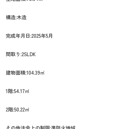
構造:木造
完成年月日:2025年5月
間取り:2SLDK
建物面積:104.39㎡
1階:54.17㎡
2階:50.22㎡
その他法令上の制限:準防火地域