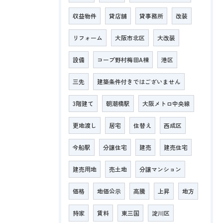
収益物件
貸店舗
貸事務所
改装
リフォーム
大阪市北区
大改装
設備
コープ野村梅田A棟
港区
三先
建築条件付きではございません
3階建て
朝潮橋駅
大阪メトロ中央線
更地渡し
居宅
住替え
西成区
今船駅
分譲住宅
建売
建売住宅
建売用地
売土地
分譲マンション
価格
地価公示
高騰
上昇
地方
持家
賃料
東三国
淀川区