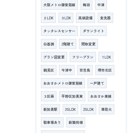
大阪メトロ御堂筋線
梅田
中津
２LDK
３LDK
高級設備
食洗器
タッチレスセンサー
ダウンライト
白基調
2階建て
間取変更
プラン図変更
フリープラン
１LDK
鶴見区
今津中
百舌鳥
堺市北区
おおさかメトロ御堂筋線
一戸建て
３区画
平野区加美東
おおさか東線
新加美駅
3SLDK
2SLDK
準防火
駐車場あり
新築同様