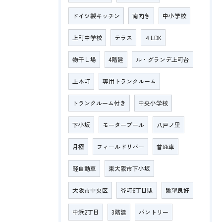
ドイツ製キッチン
南向き
中小学校
上町中学校
テラス
４LDK
物干し場
4階建
ル・グランデ上町台
上本町
専用トランクルーム
トランクルーム付き
中央小学校
下小坂
モータープール
八戸ノ里
月極
フィールドリバー
普通車
軽自動車
東大阪市下小坂
大阪市中央区
谷町6丁目駅
眺望良好
中浜2丁目
3階建
パントリー