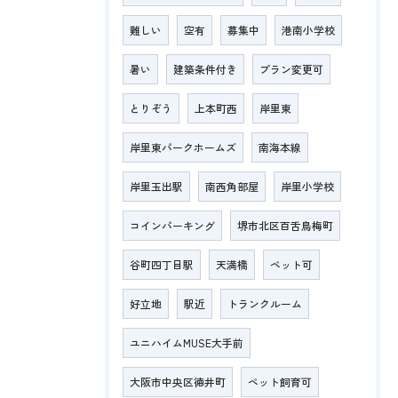
難しい
空有
募集中
港南小学校
暑い
建築条件付き
プラン変更可
とりぞう
上本町西
岸里東
岸里東パークホームズ
南海本線
岸里玉出駅
南西角部屋
岸里小学校
コインパーキング
堺市北区百舌鳥梅町
谷町四丁目駅
天満橋
ペット可
好立地
駅近
トランクルーム
ユニハイムMUSE大手前
大阪市中央区徳井町
ペット飼育可