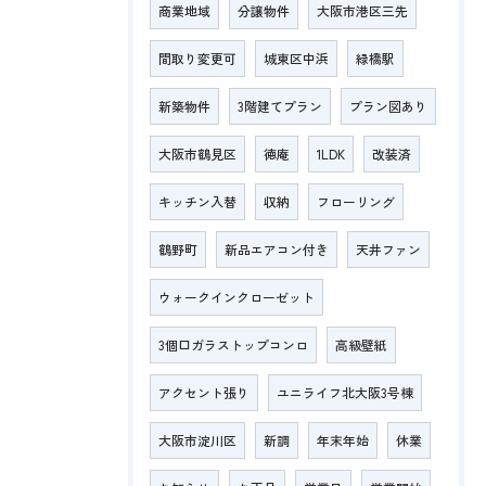
商業地域
分譲物件
大阪市港区三先
間取り変更可
城東区中浜
緑橋駅
新築物件
3階建てプラン
プラン図あり
大阪市鶴見区
徳庵
1LDK
改装済
キッチン入替
収納
フローリング
鶴野町
新品エアコン付き
天井ファン
ウォークインクローゼット
3個口ガラストップコンロ
高級壁紙
アクセント張り
ユニライフ北大阪3号棟
大阪市淀川区
新調
年末年始
休業