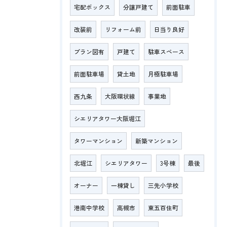
宅配ボックス
分譲戸建て
前面駐車
改装前
リフォーム前
日当り良好
プラン図有
戸建て
駐車スペース
前面駐車場
貸土地
月極駐車場
西九条
大阪環状線
事業地
シエリアタワー大阪堀江
タワーマンション
新築マンション
北堀江
シエリアタワー
3号棟
最後
オーナー
一棟貸し
三先小学校
港南中学校
高槻市
東五百住町