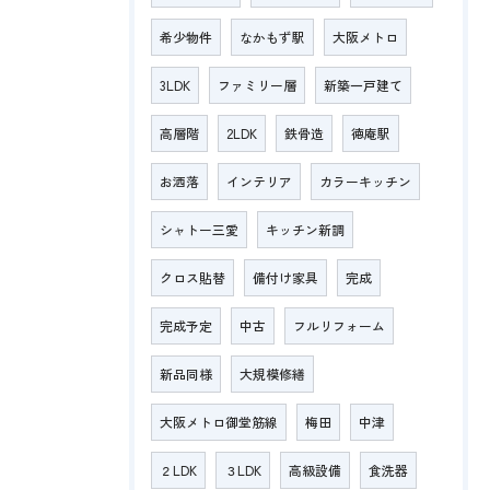
希少物件
なかもず駅
大阪メトロ
3LDK
ファミリー層
新築一戸建て
高層階
2LDK
鉄骨造
徳庵駅
お洒落
インテリア
カラーキッチン
シャトー三愛
キッチン新調
クロス貼替
備付け家具
完成
完成予定
中古
フルリフォーム
新品同様
大規模修繕
大阪メトロ御堂筋線
梅田
中津
２LDK
３LDK
高級設備
食洗器