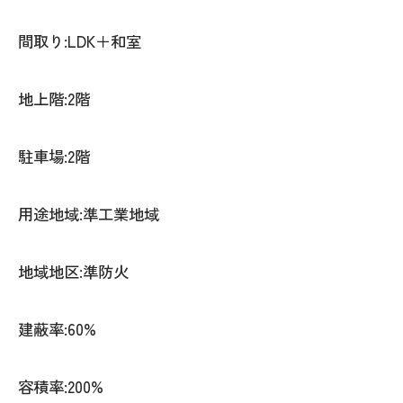
間取り:LDK＋和室
地上階:2階
駐車場:2階
用途地域:準工業地域
地域地区:準防火
建蔽率:60%
容積率:200%