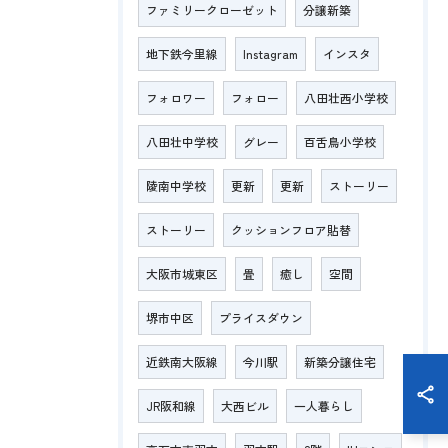
ファミリークローゼット
分譲新築
地下鉄今里線
Instagram
インスタ
フォロワー
フォロー
八田壮西小学校
八田壮中学校
グレー
百舌鳥小学校
陵南中学校
更新
更新
ストーリー
ストーリー
クッションフロア貼替
大阪市城東区
畳
癒し
空間
堺市中区
プライスダウン
近鉄南大阪線
今川駅
新築分譲住宅
JR阪和線
大西ビル
一人暮らし