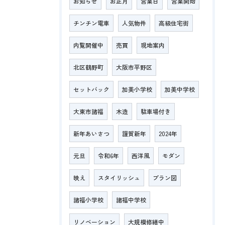
お知らせ
お正月
営業日
営業開始
チンチン電車
人気物件
高級住宅街
内覧開催中
売買
現地案内
北区鶴野町
大阪市平野区
セットバック
加美小学校
加美中学校
大東市諸福
木造
駐車場付き
新年あいさつ
謹賀新年
2024年
元旦
令和6年
西洋風
モダン
映え
スタイリッシュ
プラン図
諸福小学校
諸福中学校
リノベーション
大規模修繕中