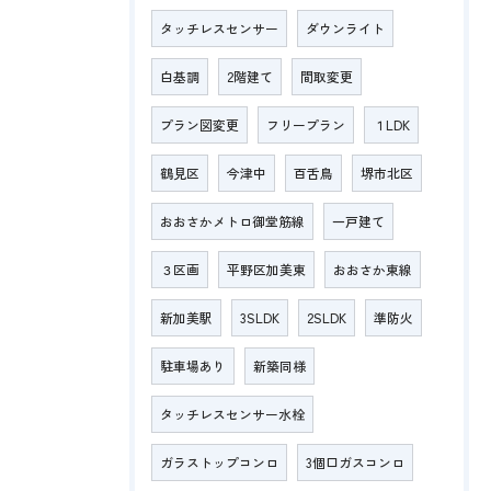
タッチレスセンサー
ダウンライト
白基調
2階建て
間取変更
プラン図変更
フリープラン
１LDK
鶴見区
今津中
百舌鳥
堺市北区
おおさかメトロ御堂筋線
一戸建て
３区画
平野区加美東
おおさか東線
新加美駅
3SLDK
2SLDK
準防火
駐車場あり
新築同様
タッチレスセンサー水栓
ガラストップコンロ
3個口ガスコンロ