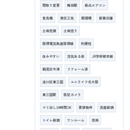
間取り変更
梅田駅
新品エアコン
食洗機
港区三先
朝潮橋
新築分譲
土地売買
土地売り
阪堺電気軌道阪堺線
利便性
住みやすい
活気ある街
JR学研都市線
鶴見区今津
リフォーム済
淀川区東三国
ユニライフ北大阪
東三国駅
防犯カメラ
ゴミ出し24時間OK
賃貸物件
洗面新調
トイレ新調
ワンルーム
売地