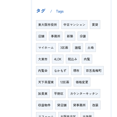
タグ
Tags
東大阪市役所
中古マンション
賃貸
店舗
事務所
新築
分譲
マイホーム
3区画
諸福
土地
大東市
4LDK
税込み
内覧
内覧会
なかもず
堺市
百舌鳥梅町
天下茶屋東
12区画
価格変更
加美東
平野区
カウンターキッチン
収益物件
貸店舗
貸事務所
改装
リフォーム
大阪市北区
大改装