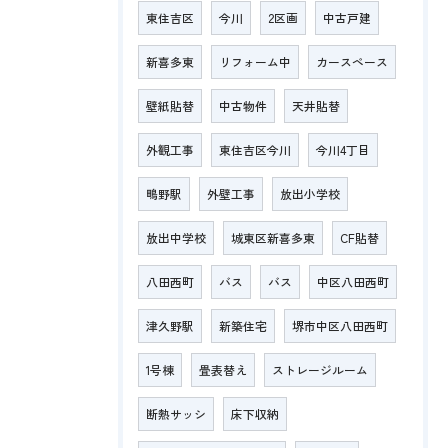
東住吉区
今川
2区画
中古戸建
新喜多東
リフォーム中
カースペース
壁紙貼替
中古物件
天井貼替
外観工事
東住吉区今川
今川4丁目
鴫野駅
外壁工事
放出小学校
放出中学校
城東区新喜多東
CF貼替
八田西町
バス
バス
中区八田西町
津久野駅
新築住宅
堺市中区八田西町
1号棟
畳表替え
ストレージルーム
断熱サッシ
床下収納