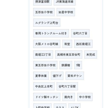
摂津富田駅
JR東海道本線
五百住小学校
如是中学校
ルグランデ上町台
専用トランクルーム付き
谷町六丁目
大阪メトロ谷町線
和室
西区南堀江
南堀江3丁目
高槻市東五百住町
未完成
東五百住小学校
鉄鋼増
1階
夏季休業
値下げ
賃料ダウン
中央区上本町
谷町六丁目駅
ドイツ製キッチン
南向き
中小学校
上町中学校
テラス
４LDK