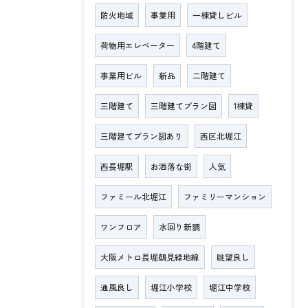
防火地域
事業用
一棟貸しビル
荷物用エレベーター
4階建て
事業用ビル
新品
二階建て
三階建て
三階建てプラン図
1棟貸
三階建てプラン図あり
西区北堀江
西長堀駅
お洒落な街
人気
ファミール北堀江
ファミリーマンション
ワンフロア
水回り新調
大阪メトロ長堀鶴見緑地線
眺望良し
通風良し
堀江小学校
堀江中学校