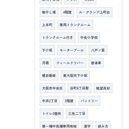
物干し場
4階建
ル・グランデ上町台
上本町
専用トランクルーム
トランクルーム付き
中央小学校
下小坂
モータープール
八戸ノ里
月極
フィールドリバー
普通車
軽自動車
東大阪市下小坂
大阪市中央区
谷町6丁目駅
眺望良好
中浜2丁目
3階建
パントリー
トイレ2個所
三先二丁目
第一種中高層専用地域
漢字
読み方