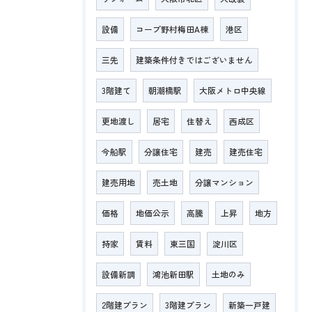
設備
コープ野村梅田A棟
港区
三先
建築条件付きではございません
3階建て
朝潮橋駅
大阪メトロ中央線
更地渡し
居宅
住替え
西成区
今船駅
分譲住宅
建売
建売住宅
建売用地
売土地
分譲マンション
価格
地価公示
高騰
上昇
地方
持家
賃料
東三国
淀川区
設備新調
鴻池新田駅
土地のみ
2階建プラン
3階建プラン
新築一戸建