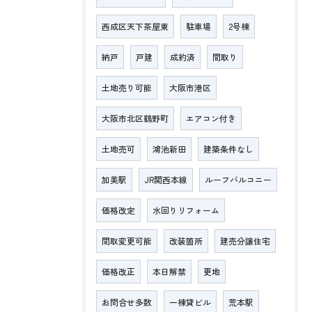
西成区天下茶屋東
駐車場
2号棟
納戸
戸建
成約済
間取り
土地売り可能
大阪市港区
大阪市北区鶴野町
エアコン付き
土地売可
鴻池新田
建築条件なし
加美駅
JR関西本線
ルーフバルコニー
価格改定
水回りリフォーム
間取変更可能
改装箇所
建売分譲住宅
価格改正
本日解禁
更地
お問合せ多数
一棟貸ビル
荒本駅