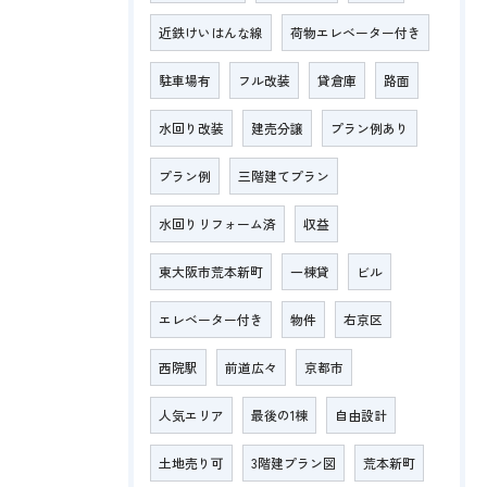
近鉄けいはんな線
荷物エレベーター付き
駐車場有
フル改装
貸倉庫
路面
水回り改装
建売分譲
プラン例あり
プラン例
三階建てプラン
水回りリフォーム済
収益
東大阪市荒本新町
一棟貸
ビル
エレベーター付き
物件
右京区
西院駅
前道広々
京都市
人気エリア
最後の1棟
自由設計
土地売り可
3階建プラン図
荒本新町