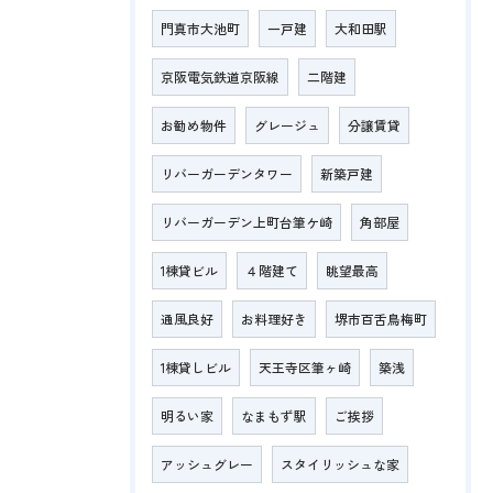
門真市大池町
一戸建
大和田駅
京阪電気鉄道京阪線
二階建
お勧め物件
グレージュ
分譲賃貸
リバーガーデンタワー
新築戸建
リバーガーデン上町台筆ケ崎
角部屋
1棟貸ビル
４階建て
眺望最高
通風良好
お料理好き
堺市百舌鳥梅町
1棟貸しビル
天王寺区筆ヶ崎
築浅
明るい家
なまもず駅
ご挨拶
アッシュグレー
スタイリッシュな家