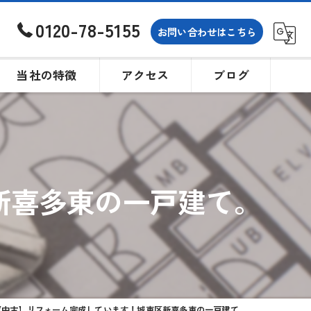
0120-78-5155
お問い合わせはこちら
当社の特徴
アクセス
ブログ
土地
戸建て
新喜多東の一戸建て。
買取
相続
購入
【中古】リフォーム完成しています！城東区新喜多東の一戸建て。