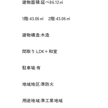
建物面積:延べ86.12㎡
1階:43.06㎡ 2階:43.06㎡
建物構造:木造
間取り:LDK＋和室
駐車場:有
地域地区:準防火
用途地域:準工業地域