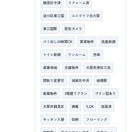
鶴見区今津
リフォーム済
淀川区東三国
ユニライフ北大阪
東三国駅
防犯カメラ
ゴミ出し24時間OK
賃貸物件
洗面新調
トイレ新調
ワンルーム
売地
商業地域
分譲物件
大阪市港区三先
間取り変更可
城東区中浜
緑橋駅
新築物件
3階建てプラン
プラン図あり
大阪市鶴見区
徳庵
1LDK
改装済
キッチン入替
収納
フローリング