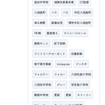
放出中学校
城東区新喜多東
CF貼替
八田西町
バス
バス
中区八田西町
津久野駅
新築住宅
堺市中区八田西町
1号棟
畳表替え
ストレージルーム
断熱サッシ
床下収納
ファミリークローゼット
分譲新築
地下鉄今里線
Instagram
インスタ
フォロワー
フォロー
八田壮西小学校
八田壮中学校
グレー
百舌鳥小学校
陵南中学校
更新
更新
ストーリー