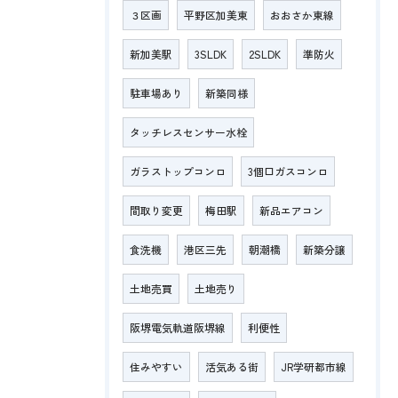
３区画
平野区加美東
おおさか東線
新加美駅
3SLDK
2SLDK
準防火
駐車場あり
新築同様
タッチレスセンサー水栓
ガラストップコンロ
3個口ガスコンロ
間取り変更
梅田駅
新品エアコン
食洗機
港区三先
朝潮橋
新築分譲
土地売買
土地売り
阪堺電気軌道阪堺線
利便性
住みやすい
活気ある街
JR学研都市線