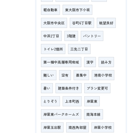
軽自動車
東大阪市下小坂
大阪市中央区
谷町6丁目駅
眺望良好
中浜2丁目
3階建
パントリー
トイレ2個所
三先二丁目
第一種中高層専用地域
漢字
読み方
難しい
空有
募集中
港南小学校
暑い
建築条件付き
プラン変更可
とりぞう
上本町西
岸里東
岸里東パークホームズ
南海本線
岸里玉出駅
南西角部屋
岸里小学校