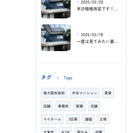
2026/02/20
本日価格改定です！！このチャンスお見逃しなく！！！
2026/02/19
一度は見てみたい豪邸！！内覧受付中です～☆
タグ
Tags
東大阪市役所
中古マンション
賃貸
店舗
事務所
新築
分譲
マイホーム
3区画
諸福
土地
大東市
4LDK
税込み
内覧