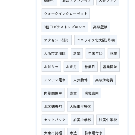
鶴野町
新品エアコン付き
天井ファン
ウォークインクローゼット
3個口ガラストップコンロ
高級壁紙
アクセント張り
ユニライフ北大阪3号棟
大阪市淀川区
新調
年末年始
休業
お知らせ
お正月
営業日
営業開始
チンチン電車
人気物件
高級住宅街
内覧開催中
売買
現地案内
北区鶴野町
大阪市平野区
セットバック
加美小学校
加美中学校
大東市諸福
木造
駐車場付き