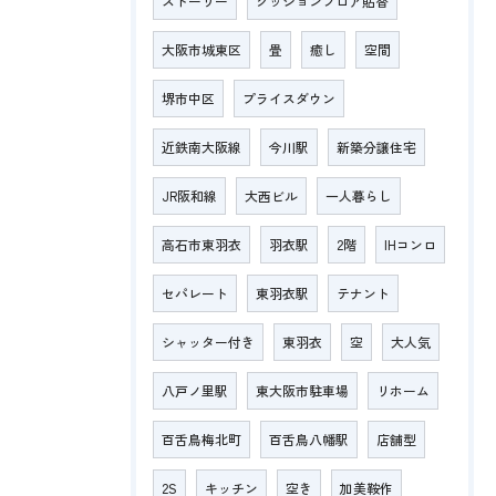
ストーリー
クッションフロア貼替
大阪市城東区
畳
癒し
空間
堺市中区
プライスダウン
近鉄南大阪線
今川駅
新築分譲住宅
JR阪和線
大西ビル
一人暮らし
高石市東羽衣
羽衣駅
2階
IHコンロ
セパレート
東羽衣駅
テナント
シャッター付き
東羽衣
空
大人気
八戸ノ里駅
東大阪市駐車場
リホーム
百舌鳥梅北町
百舌鳥八幡駅
店舗型
2S
キッチン
空き
加美鞍作