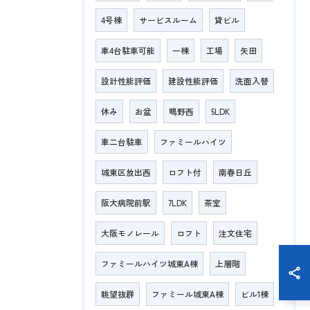
4号棟
サービスルーム
貸ビル
車4台駐車可能
一棟
工場
矢田
設計性能評価
建設性能評価
洗面入替
休み
お盆
鴫野西
5LDK
車二台駐車
ファミールハイツ
城東区放出西
ロフト付
南春日丘
阪大病院前駅
7LDK
茶室
大阪モノレール
ロフト
注文住宅
ファミールハイツ城東A棟
上層階
眺望抜群
ファミール城東A棟
ビル1棟