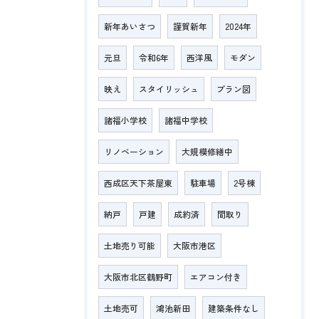
新年あいさつ
謹賀新年
2024年
元旦
令和6年
西洋風
モダン
映え
スタイリッシュ
プラン図
諸福小学校
諸福中学校
リノベーション
大規模修繕中
西成区天下茶屋東
駐車場
2号棟
納戸
戸建
成約済
間取り
土地売り可能
大阪市港区
大阪市北区鶴野町
エアコン付き
土地売可
鴻池新田
建築条件なし