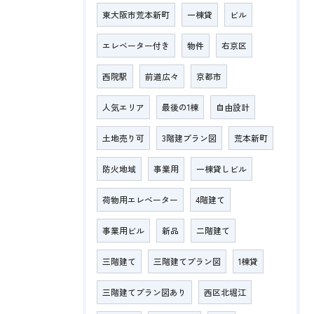
東大阪市荒本新町
一棟貸
ビル
エレベーター付き
物件
右京区
西院駅
前道広々
京都市
人気エリア
最後の1棟
自由設計
土地売り可
3階建プラン図
荒本新町
防火地域
事業用
一棟貸しビル
荷物用エレベーター
4階建て
事業用ビル
新品
二階建て
三階建て
三階建てプラン図
1棟貸
三階建てプラン図あり
西区北堀江