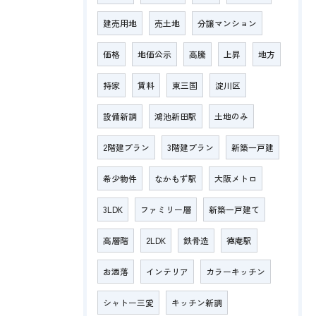
建売用地
売土地
分譲マンション
価格
地価公示
高騰
上昇
地方
持家
賃料
東三国
淀川区
設備新調
鴻池新田駅
土地のみ
2階建プラン
3階建プラン
新築一戸建
希少物件
なかもず駅
大阪メトロ
3LDK
ファミリー層
新築一戸建て
高層階
2LDK
鉄骨造
徳庵駅
お洒落
インテリア
カラーキッチン
シャトー三愛
キッチン新調