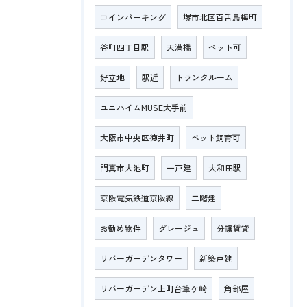
コインパーキング
堺市北区百舌鳥梅町
谷町四丁目駅
天満橋
ペット可
好立地
駅近
トランクルーム
ユニハイムMUSE大手前
大阪市中央区徳井町
ペット飼育可
門真市大池町
一戸建
大和田駅
京阪電気鉄道京阪線
二階建
お勧め物件
グレージュ
分譲賃貸
リバーガーデンタワー
新築戸建
リバーガーデン上町台筆ケ崎
角部屋