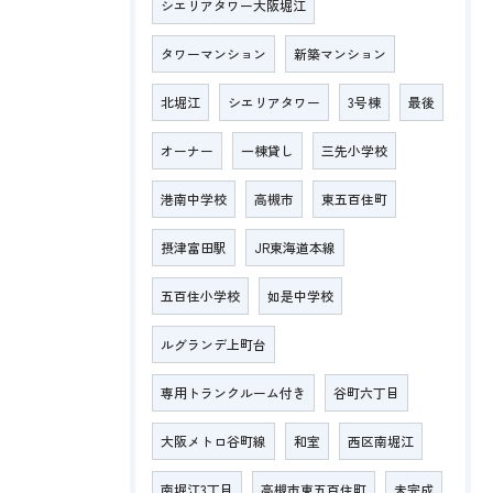
シエリアタワー大阪堀江
タワーマンション
新築マンション
北堀江
シエリアタワー
3号棟
最後
オーナー
一棟貸し
三先小学校
港南中学校
高槻市
東五百住町
摂津富田駅
JR東海道本線
五百住小学校
如是中学校
ルグランデ上町台
専用トランクルーム付き
谷町六丁目
大阪メトロ谷町線
和室
西区南堀江
南堀江3丁目
高槻市東五百住町
未完成