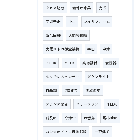
クロス貼替
備付け家具
完成
完成予定
中古
フルリフォーム
新品同様
大規模修繕
大阪メトロ御堂筋線
梅田
中津
２LDK
３LDK
高級設備
食洗器
タッチレスセンサー
ダウンライト
白基調
2階建て
間取変更
プラン図変更
フリープラン
１LDK
鶴見区
今津中
百舌鳥
堺市北区
おおさかメトロ御堂筋線
一戸建て