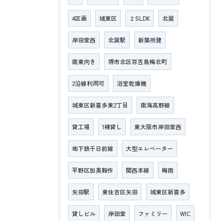
4区画
城東区
２SLDK
北巽
岸田堂西
北巽駅
新築所建
南東向き
堺市北区百舌鳥梅北町
2沿線利用可
浴室乾燥機
城東区新喜多東2丁目
南海高野線
貸工場
1棟貸し
東大阪市岸田堂西
地下鉄千日前線
大型エレベーター
平野区加美鞍作
関西本線
梅雨
矢田駅
東住吉区矢田
城東区新喜多
貸しビル
岸田堂
ファミリー
WIC