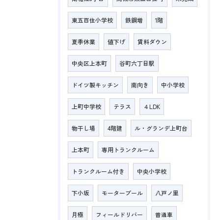
東五百住小学校
鉄鋼増
1階
夏季休業
値下げ
賃料ダウン
中央区上本町
谷町六丁目駅
ドイツ製キッチン
南向き
中小学校
上町中学校
テラス
４LDK
物干し場
4階建
ル・グランデ上町台
上本町
専用トランクルーム
トランクルーム付き
中央小学校
下小坂
モータープール
八戸ノ里
月極
フィールドリバー
普通車