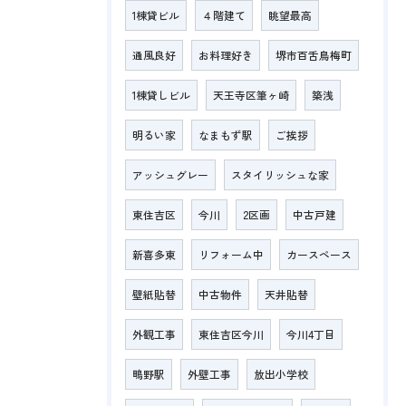
1棟貸ビル
４階建て
眺望最高
通風良好
お料理好き
堺市百舌鳥梅町
1棟貸しビル
天王寺区筆ヶ崎
築浅
明るい家
なまもず駅
ご挨拶
アッシュグレー
スタイリッシュな家
東住吉区
今川
2区画
中古戸建
新喜多東
リフォーム中
カースペース
壁紙貼替
中古物件
天井貼替
外観工事
東住吉区今川
今川4丁目
鴫野駅
外壁工事
放出小学校