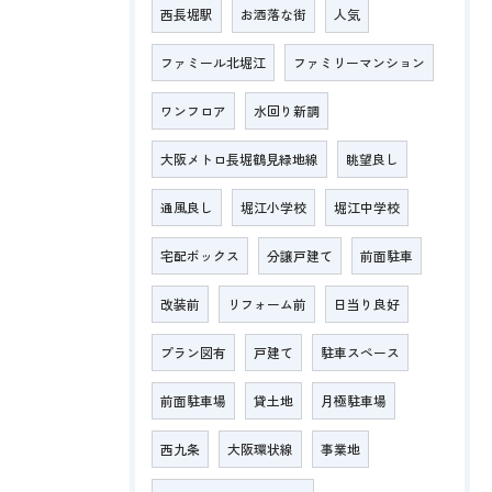
西長堀駅
お洒落な街
人気
ファミール北堀江
ファミリーマンション
ワンフロア
水回り新調
大阪メトロ長堀鶴見緑地線
眺望良し
通風良し
堀江小学校
堀江中学校
宅配ボックス
分譲戸建て
前面駐車
改装前
リフォーム前
日当り良好
プラン図有
戸建て
駐車スペース
前面駐車場
貸土地
月極駐車場
西九条
大阪環状線
事業地