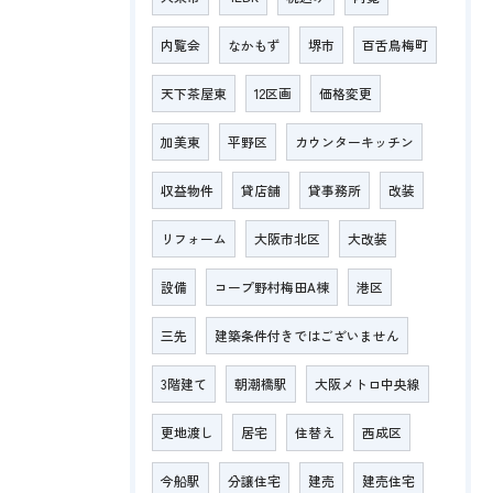
内覧会
なかもず
堺市
百舌鳥梅町
天下茶屋東
12区画
価格変更
加美東
平野区
カウンターキッチン
収益物件
貸店舗
貸事務所
改装
リフォーム
大阪市北区
大改装
設備
コープ野村梅田A棟
港区
三先
建築条件付きではございません
3階建て
朝潮橋駅
大阪メトロ中央線
更地渡し
居宅
住替え
西成区
今船駅
分譲住宅
建売
建売住宅