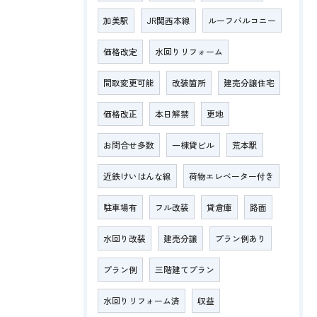
加美駅
JR関西本線
ルーフバルコニー
価格改定
水回りリフォーム
間取変更可能
改装箇所
建売分譲住宅
価格改正
本日解禁
更地
お問合せ多数
一棟貸ビル
荒本駅
近鉄けいはんな線
荷物エレベーター付き
駐車場有
フル改装
貸倉庫
路面
水回り改装
建売分譲
プラン例あり
プラン例
三階建てプラン
水回りリフォーム済
収益