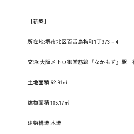
【新築】
所在地:堺市北区百舌鳥梅町1丁373－4
交通:大阪メトロ御堂筋線『なかもず』駅 徒
土地面積:62.91㎡
建物面積:105.17㎡
建物構造:木造