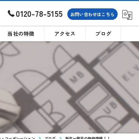
0120-78-5155
お問い合わせはこちら
当社の特徴
アクセス
ブログ
土地
戸建て
！
買取
相続
購入
ー・コーポレーション
ブログ
新年一発目の物件情報！！