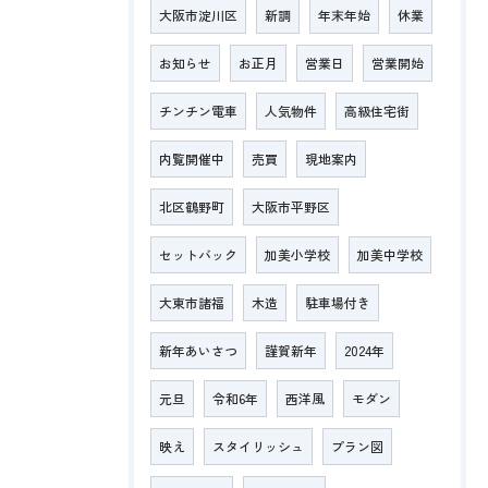
大阪市淀川区
新調
年末年始
休業
お知らせ
お正月
営業日
営業開始
チンチン電車
人気物件
高級住宅街
内覧開催中
売買
現地案内
北区鶴野町
大阪市平野区
セットバック
加美小学校
加美中学校
大東市諸福
木造
駐車場付き
新年あいさつ
謹賀新年
2024年
元旦
令和6年
西洋風
モダン
映え
スタイリッシュ
プラン図