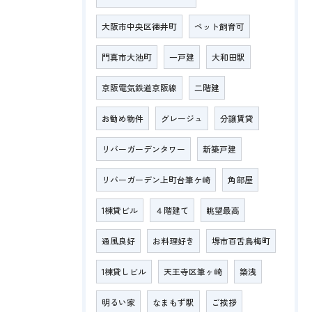
大阪市中央区徳井町
ペット飼育可
門真市大池町
一戸建
大和田駅
京阪電気鉄道京阪線
二階建
お勧め物件
グレージュ
分譲賃貸
リバーガーデンタワー
新築戸建
リバーガーデン上町台筆ケ崎
角部屋
1棟貸ビル
４階建て
眺望最高
通風良好
お料理好き
堺市百舌鳥梅町
1棟貸しビル
天王寺区筆ヶ崎
築浅
明るい家
なまもず駅
ご挨拶