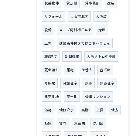
収益物件
貸店舗
貸事務所
改装
リフォーム
大阪市北区
大改装
設備
コープ野村梅田A棟
港区
三先
建築条件付きではございません
3階建て
朝潮橋駅
大阪メトロ中央線
更地渡し
居宅
住替え
西成区
今船駅
分譲住宅
建売
建売住宅
建売用地
売土地
分譲マンション
価格
地価公示
高騰
上昇
地方
持家
賃料
東三国
淀川区