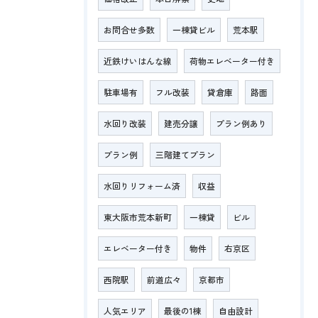
お問合せ多数
一棟貸ビル
荒本駅
近鉄けいはんな線
荷物エレベーター付き
駐車場有
フル改装
貸倉庫
路面
水回り改装
建売分譲
プラン例あり
プラン例
三階建てプラン
水回りリフォーム済
収益
東大阪市荒本新町
一棟貸
ビル
エレベーター付き
物件
右京区
西院駅
前道広々
京都市
人気エリア
最後の1棟
自由設計