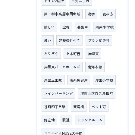
トイレ2個所
三先二丁目
第一種中高層専用地域
漢字
読み方
難しい
空有
募集中
港南小学校
暑い
建築条件付き
プラン変更可
とりぞう
上本町西
岸里東
岸里東パークホームズ
南海本線
岸里玉出駅
南西角部屋
岸里小学校
コインパーキング
堺市北区百舌鳥梅町
谷町四丁目駅
天満橋
ペット可
好立地
駅近
トランクルーム
ユニハイムMUSE大手前