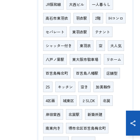
JR阪和線
大西ビル
一人暮らし
高石市東羽衣
羽衣駅
2階
IHコンロ
セパレート
東羽衣駅
テナント
シャッター付き
東羽衣
空
大人気
八戸ノ里駅
東大阪市駐車場
リホーム
百舌鳥梅北町
百舌鳥八幡駅
店舗型
2S
キッチン
空き
加美鞍作
4区画
城東区
２SLDK
北巽
岸田堂西
北巽駅
新築所建
南東向き
堺市北区百舌鳥梅北町