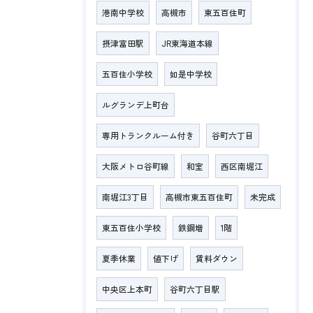
港南中学校
高槻市
東五百住町
摂津富田駅
JR東海道本線
五百住小学校
如是中学校
ルグランデ上町台
専用トランクルーム付き
谷町六丁目
大阪メトロ谷町線
和室
西区南堀江
南堀江3丁目
高槻市東五百住町
未完成
東五百住小学校
鉄鋼増
1階
夏季休業
値下げ
賃料ダウン
中央区上本町
谷町六丁目駅