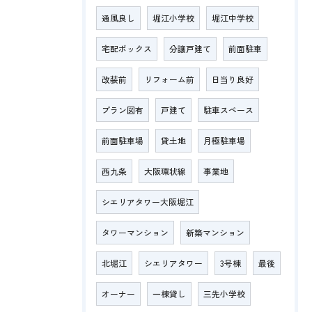
通風良し
堀江小学校
堀江中学校
宅配ボックス
分譲戸建て
前面駐車
改装前
リフォーム前
日当り良好
プラン図有
戸建て
駐車スペース
前面駐車場
貸土地
月極駐車場
西九条
大阪環状線
事業地
シエリアタワー大阪堀江
タワーマンション
新築マンション
北堀江
シエリアタワー
3号棟
最後
オーナー
一棟貸し
三先小学校