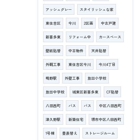
アッシュグレー
スタイリッシュな家
東住吉区
今川
2区画
中古戸建
新喜多東
リフォーム中
カースペース
壁紙貼替
中古物件
天井貼替
外観工事
東住吉区今川
今川4丁目
鴫野駅
外壁工事
放出小学校
放出中学校
城東区新喜多東
CF貼替
八田西町
バス
バス
中区八田西町
津久野駅
新築住宅
堺市中区八田西町
1号棟
畳表替え
ストレージルーム