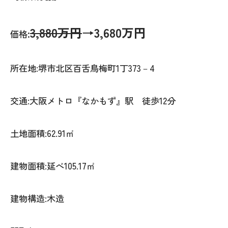
3,880万円
→3,680万円
:
価格
所在地:堺市北区百舌鳥梅町1丁373－4
交通:大阪メトロ『なかもず』駅 徒歩12分
土地面積:62.91㎡
建物面積:延べ105.17㎡
建物構造:木造