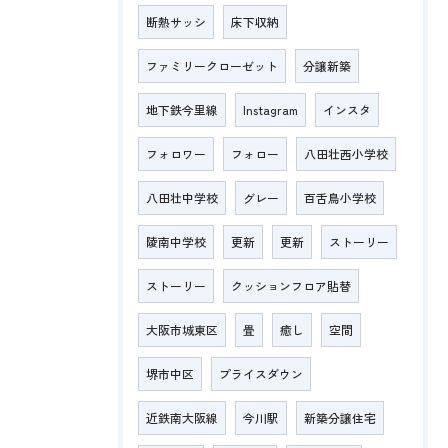
断熱サッシ
床下収納
ファミリークローゼット
分譲新築
地下鉄今里線
Instagram
インスタ
フォロワー
フォロー
八田壮西小学校
八田壮中学校
グレー
百舌鳥小学校
陵南中学校
更新
更新
ストーリー
ストーリー
クッションフロア貼替
大阪市城東区
畳
癒し
空間
堺市中区
プライスダウン
近鉄南大阪線
今川駅
新築分譲住宅