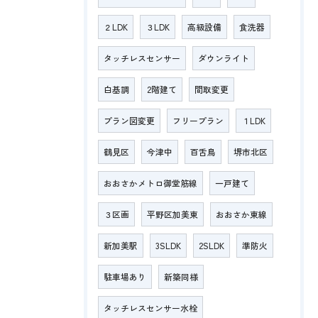
２LDK
３LDK
高級設備
食洗器
タッチレスセンサー
ダウンライト
白基調
2階建て
間取変更
プラン図変更
フリープラン
１LDK
鶴見区
今津中
百舌鳥
堺市北区
おおさかメトロ御堂筋線
一戸建て
３区画
平野区加美東
おおさか東線
新加美駅
3SLDK
2SLDK
準防火
駐車場あり
新築同様
タッチレスセンサー水栓