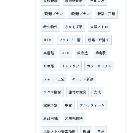
設備新調
鴻池新田駅
土地のみ
2階建プラン
3階建プラン
新築一戸建
希少物件
なかもず駅
大阪メトロ
3LDK
ファミリー層
新築一戸建て
高層階
2LDK
鉄骨造
徳庵駅
お洒落
インテリア
カラーキッチン
シャトー三愛
キッチン新調
クロス貼替
備付け家具
完成
完成予定
中古
フルリフォーム
新品同様
大規模修繕
大阪メトロ御堂筋線
梅田
中津