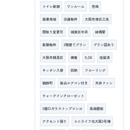
トイレ新調
ワンルーム
売地
商業地域
分譲物件
大阪市港区三先
間取り変更可
城東区中浜
緑橋駅
新築物件
3階建てプラン
プラン図あり
大阪市鶴見区
徳庵
1LDK
改装済
キッチン入替
収納
フローリング
鶴野町
新品エアコン付き
天井ファン
ウォークインクローゼット
3個口ガラストップコンロ
高級壁紙
アクセント張り
ユニライフ北大阪3号棟