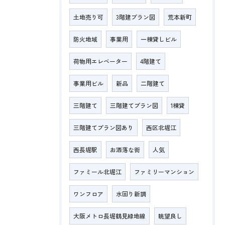
土地売り可
3階建プラン図
荒本新町
防火地域
事業用
一棟貸しビル
荷物用エレベーター
4階建て
事業用ビル
新品
二階建て
三階建て
三階建てプラン図
1棟貸
三階建てプラン図あり
西区北堀江
西長堀駅
お洒落な街
人気
ファミール北堀江
ファミリーマンション
ワンフロア
水回り新調
大阪メトロ長堀鶴見緑地線
眺望良し