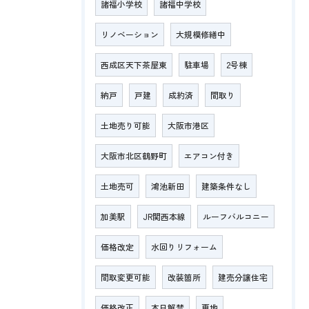
諸福小学校
諸福中学校
リノベーション
大規模修繕中
西成区天下茶屋東
駐車場
2号棟
納戸
戸建
成約済
間取り
土地売り可能
大阪市港区
大阪市北区鶴野町
エアコン付き
土地売可
鴻池新田
建築条件なし
加美駅
JR関西本線
ルーフバルコニー
価格改定
水回りリフォーム
間取変更可能
改装箇所
建売分譲住宅
価格改正
本日解禁
更地