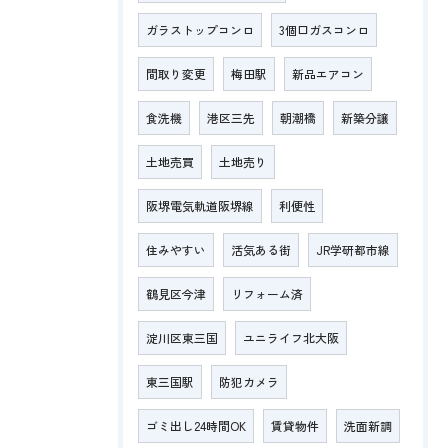
ガラストップコンロ
3個口ガスコンロ
間取り変更
梅田駅
新品エアコン
食洗機
港区三先
朝潮橋
新築分譲
土地売買
土地売り
阪堺電気軌道阪堺線
利便性
住みやすい
活気ある街
JR学研都市線
鶴見区今津
リフォーム済
淀川区東三国
ユニライフ北大阪
東三国駅
防犯カメラ
ゴミ出し24時間OK
賃貸物件
洗面新調