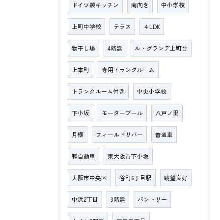
ドイツ製キッチン
南向き
中小学校
上町中学校
テラス
４LDK
物干し場
4階建
ル・グランデ上町台
上本町
専用トランクルーム
トランクルーム付き
中央小学校
下小坂
モータープール
八戸ノ里
月極
フィールドリバー
普通車
軽自動車
東大阪市下小坂
大阪市中央区
谷町6丁目駅
眺望良好
中浜2丁目
3階建
パントリー