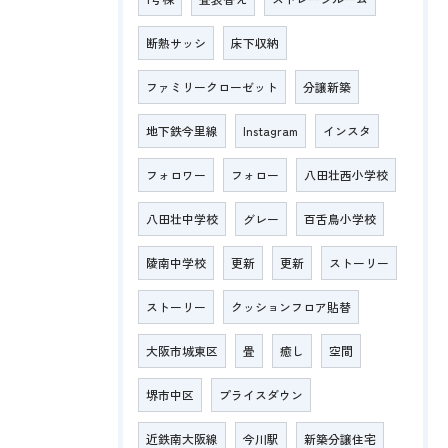
断熱サッシ
床下収納
ファミリークローゼット
分譲新築
地下鉄今里線
Instagram
インスタ
フォロワー
フォロー
八田壮西小学校
八田壮中学校
グレー
百舌鳥小学校
陵南中学校
更新
更新
ストーリー
ストーリー
クッションフロア貼替
大阪市城東区
畳
癒し
空間
堺市中区
プライスダウン
近鉄南大阪線
今川駅
新築分譲住宅