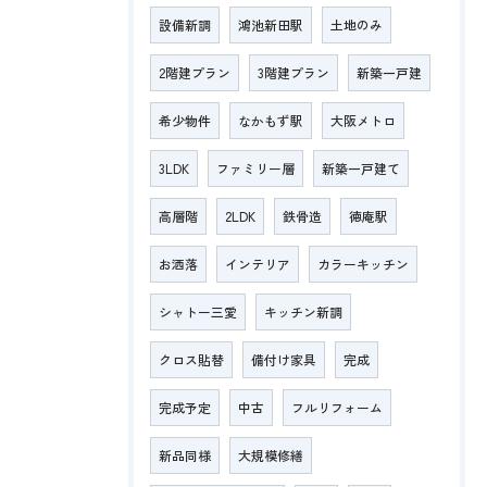
設備新調
鴻池新田駅
土地のみ
2階建プラン
3階建プラン
新築一戸建
希少物件
なかもず駅
大阪メトロ
3LDK
ファミリー層
新築一戸建て
高層階
2LDK
鉄骨造
徳庵駅
お洒落
インテリア
カラーキッチン
シャトー三愛
キッチン新調
クロス貼替
備付け家具
完成
完成予定
中古
フルリフォーム
新品同様
大規模修繕