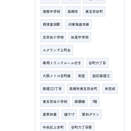
港南中学校
高槻市
東五百住町
摂津富田駅
JR東海道本線
五百住小学校
如是中学校
ルグランデ上町台
専用トランクルーム付き
谷町六丁目
大阪メトロ谷町線
和室
西区南堀江
南堀江3丁目
高槻市東五百住町
未完成
東五百住小学校
鉄鋼増
1階
夏季休業
値下げ
賃料ダウン
中央区上本町
谷町六丁目駅