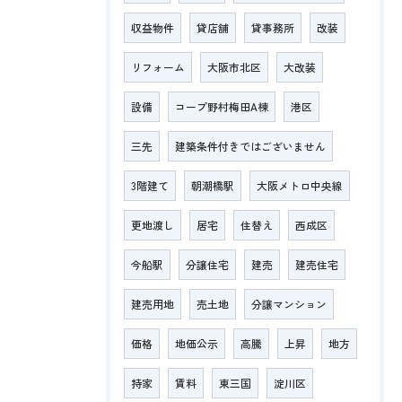
収益物件
貸店舗
貸事務所
改装
リフォーム
大阪市北区
大改装
設備
コープ野村梅田A棟
港区
三先
建築条件付きではございません
3階建て
朝潮橋駅
大阪メトロ中央線
更地渡し
居宅
住替え
西成区
今船駅
分譲住宅
建売
建売住宅
建売用地
売土地
分譲マンション
価格
地価公示
高騰
上昇
地方
持家
賃料
東三国
淀川区