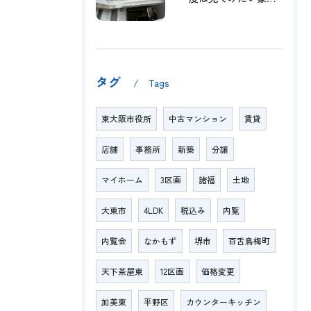
タグ
Tags
東大阪市役所
中古マンション
賃貸
店舗
事務所
新築
分譲
マイホーム
3区画
諸福
土地
大東市
4LDK
税込み
内覧
内覧会
なかもず
堺市
百舌鳥梅町
天下茶屋東
12区画
価格変更
加美東
平野区
カウンターキッチン