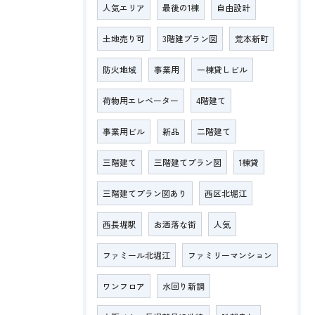
人気エリア
最後の1棟
自由設計
土地売り可
3階建プラン図
荒本新町
防火地域
事業用
一棟貸しビル
荷物用エレベーター
4階建て
事業用ビル
新品
二階建て
三階建て
三階建てプラン図
1棟貸
三階建てプラン図あり
西区北堀江
西長堀駅
お洒落な街
人気
ファミール北堀江
ファミリーマンション
ワンフロア
水回り新調