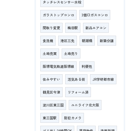
タッチレスセンサー水栓
ガラストップコンロ
3個口ガスコンロ
間取り変更
梅田駅
新品エアコン
食洗機
港区三先
朝潮橋
新築分譲
土地売買
土地売り
阪堺電気軌道阪堺線
利便性
住みやすい
活気ある街
JR学研都市線
鶴見区今津
リフォーム済
淀川区東三国
ユニライフ北大阪
東三国駅
防犯カメラ
ゴミ出し24時間OK
賃貸物件
洗面新調