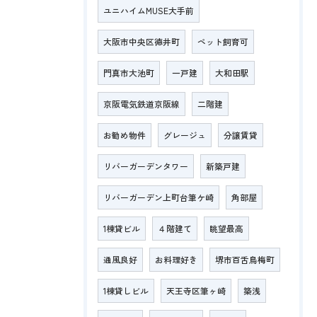
ユニハイムMUSE大手前
大阪市中央区徳井町
ペット飼育可
門真市大池町
一戸建
大和田駅
京阪電気鉄道京阪線
二階建
お勧め物件
グレージュ
分譲賃貸
リバーガーデンタワー
新築戸建
リバーガーデン上町台筆ケ崎
角部屋
1棟貸ビル
４階建て
眺望最高
通風良好
お料理好き
堺市百舌鳥梅町
1棟貸しビル
天王寺区筆ヶ崎
築浅