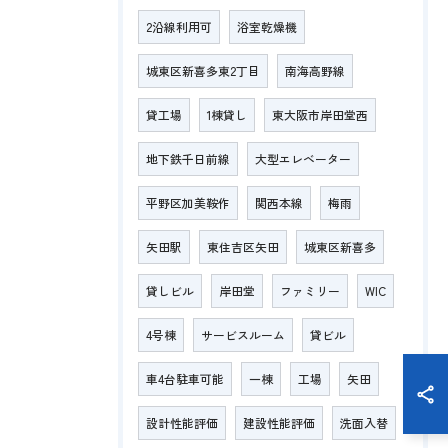
2沿線利用可
浴室乾燥機
城東区新喜多東2丁目
南海高野線
貸工場
1棟貸し
東大阪市岸田堂西
地下鉄千日前線
大型エレベーター
平野区加美鞍作
関西本線
梅雨
矢田駅
東住吉区矢田
城東区新喜多
貸しビル
岸田堂
ファミリー
WIC
4号棟
サービスルーム
貸ビル
車4台駐車可能
一棟
工場
矢田
設計性能評価
建設性能評価
洗面入替