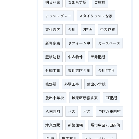
明るい家
なまもず駅
ご挨拶
アッシュグレー
スタイリッシュな家
東住吉区
今川
2区画
中古戸建
新喜多東
リフォーム中
カースペース
壁紙貼替
中古物件
天井貼替
外観工事
東住吉区今川
今川4丁目
鴫野駅
外壁工事
放出小学校
放出中学校
城東区新喜多東
CF貼替
八田西町
バス
バス
中区八田西町
津久野駅
新築住宅
堺市中区八田西町
1号棟
畳表替え
ストレージルーム