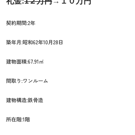
礼金:
1２万円
→１０万円
契約期間:2年
築年月:昭和62年10月28日
建物面積:67.91㎡
間取り:ワンルーム
建物構造:鉄骨造
所在階:1階