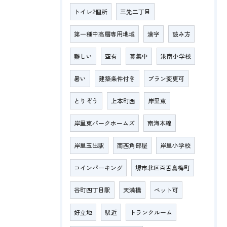
トイレ2個所
三先二丁目
第一種中高層専用地域
漢字
読み方
難しい
空有
募集中
港南小学校
暑い
建築条件付き
プラン変更可
とりぞう
上本町西
岸里東
岸里東パークホームズ
南海本線
岸里玉出駅
南西角部屋
岸里小学校
コインパーキング
堺市北区百舌鳥梅町
谷町四丁目駅
天満橋
ペット可
好立地
駅近
トランクルーム