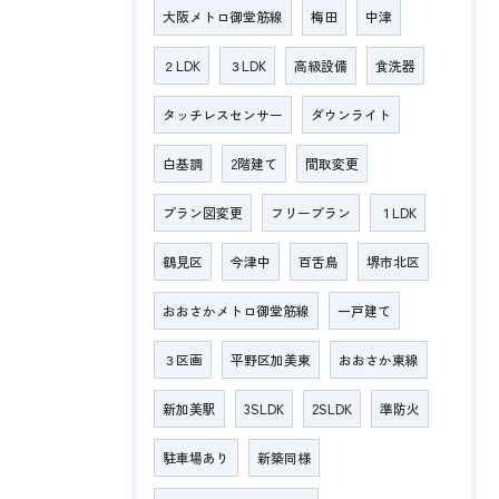
大阪メトロ御堂筋線
梅田
中津
２LDK
３LDK
高級設備
食洗器
タッチレスセンサー
ダウンライト
白基調
2階建て
間取変更
プラン図変更
フリープラン
１LDK
鶴見区
今津中
百舌鳥
堺市北区
おおさかメトロ御堂筋線
一戸建て
３区画
平野区加美東
おおさか東線
新加美駅
3SLDK
2SLDK
準防火
駐車場あり
新築同様