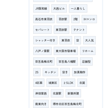
JR阪和線
大西ビル
一人暮らし
高石市東羽衣
羽衣駅
2階
IHコンロ
セパレート
東羽衣駅
テナント
シャッター付き
東羽衣
空
大人気
八戸ノ里駅
東大阪市駐車場
リホーム
百舌鳥梅北町
百舌鳥八幡駅
店舗型
2S
キッチン
空き
加美鞍作
4区画
城東区
２SLDK
北巽
岸田堂西
北巽駅
新築所建
南東向き
堺市北区百舌鳥梅北町