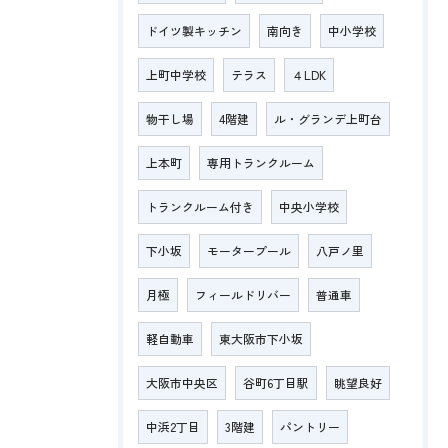
ドイツ製キッチン
南向き
中小学校
上町中学校
テラス
４LDK
物干し場
4階建
ル・グランデ上町台
上本町
専用トランクルーム
トランクルーム付き
中央小学校
下小坂
モータープール
八戸ノ里
月極
フィールドリバー
普通車
軽自動車
東大阪市下小坂
大阪市中央区
谷町6丁目駅
眺望良好
中浜2丁目
3階建
パントリー