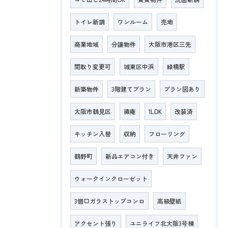
トイレ新調
ワンルーム
売地
商業地域
分譲物件
大阪市港区三先
間取り変更可
城東区中浜
緑橋駅
新築物件
3階建てプラン
プラン図あり
大阪市鶴見区
徳庵
1LDK
改装済
キッチン入替
収納
フローリング
鶴野町
新品エアコン付き
天井ファン
ウォークインクローゼット
3個口ガラストップコンロ
高級壁紙
アクセント張り
ユニライフ北大阪3号棟