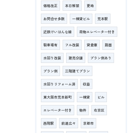
価格改正
本日解禁
更地
お問合せ多数
一棟貸ビル
荒本駅
近鉄けいはんな線
荷物エレベーター付き
駐車場有
フル改装
貸倉庫
路面
水回り改装
建売分譲
プラン例あり
プラン例
三階建てプラン
水回りリフォーム済
収益
東大阪市荒本新町
一棟貸
ビル
エレベーター付き
物件
右京区
西院駅
前道広々
京都市