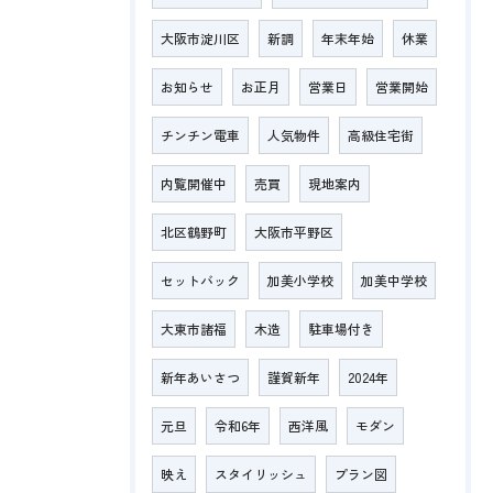
大阪市淀川区
新調
年末年始
休業
お知らせ
お正月
営業日
営業開始
チンチン電車
人気物件
高級住宅街
内覧開催中
売買
現地案内
北区鶴野町
大阪市平野区
セットバック
加美小学校
加美中学校
大東市諸福
木造
駐車場付き
新年あいさつ
謹賀新年
2024年
元旦
令和6年
西洋風
モダン
映え
スタイリッシュ
プラン図