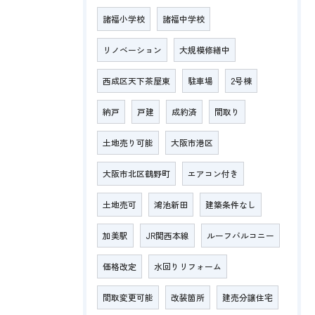
諸福小学校
諸福中学校
リノベーション
大規模修繕中
西成区天下茶屋東
駐車場
2号棟
納戸
戸建
成約済
間取り
土地売り可能
大阪市港区
大阪市北区鶴野町
エアコン付き
土地売可
鴻池新田
建築条件なし
加美駅
JR関西本線
ルーフバルコニー
価格改定
水回りリフォーム
間取変更可能
改装箇所
建売分譲住宅