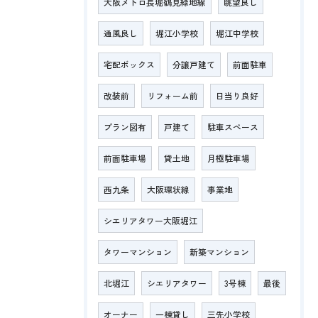
大阪メトロ長堀鶴見緑地線
眺望良し
通風良し
堀江小学校
堀江中学校
宅配ボックス
分譲戸建て
前面駐車
改装前
リフォーム前
日当り良好
プラン図有
戸建て
駐車スペース
前面駐車場
貸土地
月極駐車場
西九条
大阪環状線
事業地
シエリアタワー大阪堀江
タワーマンション
新築マンション
北堀江
シエリアタワー
3号棟
最後
オーナー
一棟貸し
三先小学校