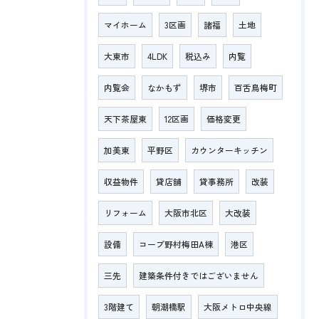
マイホーム
3区画
諸福
土地
大東市
4LDK
税込み
内覧
内覧会
なかもず
堺市
百舌鳥梅町
天下茶屋東
12区画
価格変更
加美東
平野区
カウンターキッチン
収益物件
貸店舗
貸事務所
改装
リフォーム
大阪市北区
大改装
設備
コープ野村梅田A棟
港区
三先
建築条件付きではございません
3階建て
朝潮橋駅
大阪メトロ中央線