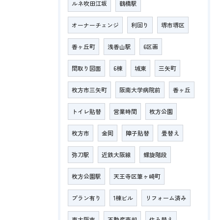
ルネ吹田江坂
鶴橋駅
オーナーチェンジ
利回り
堺市堺区
香ヶ丘町
浅香山駅
6区画
間取り図面
6棟
城東
三矢町
枚方市三矢町
阪南大学病院前
香ヶ丘
トイレ貼替
営業時間
枚方公園
枚方市
金岡
障子貼替
畳替え
弥刀駅
近鉄大阪線
螺旋階段
枚方公園駅
天王寺区筆ヶ崎町
プラン有り
1棟ビル
リフォーム済み
東大阪市
不動産売却
住み替え