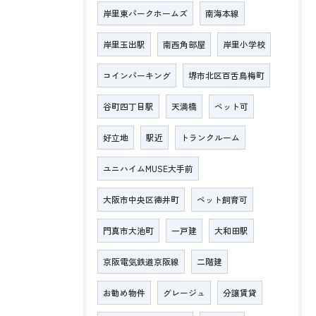
岸里東パークホームズ
南海本線
岸里玉出駅
南西角部屋
岸里小学校
コインパーキング
堺市北区百舌鳥梅町
谷町四丁目駅
天満橋
ペット可
好立地
駅近
トランクルーム
ユニハイムMUSE大手前
大阪市中央区徳井町
ペット飼育可
門真市大池町
一戸建
大和田駅
京阪電気鉄道京阪線
二階建
お勧め物件
グレージュ
分譲賃貸