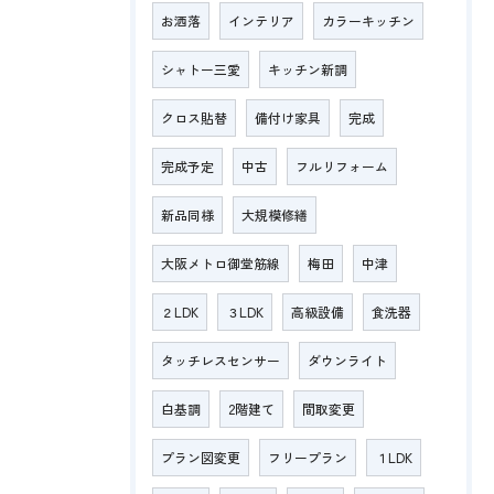
お洒落
インテリア
カラーキッチン
シャトー三愛
キッチン新調
クロス貼替
備付け家具
完成
完成予定
中古
フルリフォーム
新品同様
大規模修繕
大阪メトロ御堂筋線
梅田
中津
２LDK
３LDK
高級設備
食洗器
タッチレスセンサー
ダウンライト
白基調
2階建て
間取変更
プラン図変更
フリープラン
１LDK