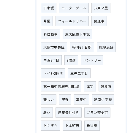
下小坂
モータープール
八戸ノ里
月極
フィールドリバー
普通車
軽自動車
東大阪市下小坂
大阪市中央区
谷町6丁目駅
眺望良好
中浜2丁目
3階建
パントリー
トイレ2個所
三先二丁目
第一種中高層専用地域
漢字
読み方
難しい
空有
募集中
港南小学校
暑い
建築条件付き
プラン変更可
とりぞう
上本町西
岸里東