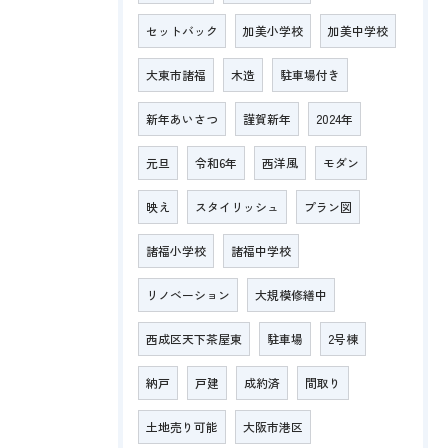
セットバック
加美小学校
加美中学校
大東市諸福
木造
駐車場付き
新年あいさつ
謹賀新年
2024年
元旦
令和6年
西洋風
モダン
映え
スタイリッシュ
プラン図
諸福小学校
諸福中学校
リノベーション
大規模修繕中
西成区天下茶屋東
駐車場
2号棟
納戸
戸建
成約済
間取り
土地売り可能
大阪市港区