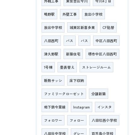
外観工事
東住吉区今川
今川4丁目
鴫野駅
外壁工事
放出小学校
放出中学校
城東区新喜多東
CF貼替
八田西町
バス
バス
中区八田西町
津久野駅
新築住宅
堺市中区八田西町
1号棟
畳表替え
ストレージルーム
断熱サッシ
床下収納
ファミリークローゼット
分譲新築
地下鉄今里線
Instagram
インスタ
フォロワー
フォロー
八田壮西小学校
八田壮中学校
グレー
百舌鳥小学校