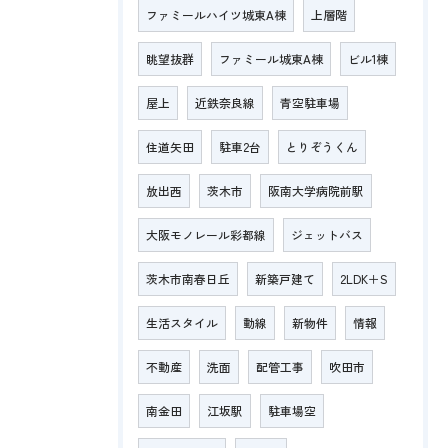
ファミールハイツ城東A棟
上層階
眺望抜群
ファミール城東A棟
ビル1棟
屋上
近鉄奈良線
青空駐車場
住道矢田
駐車2台
とりぞうくん
放出西
茨木市
阪南大学病院前駅
大阪モノレール彩都線
ジェットバス
茨木市南春日丘
新築戸建て
2LDK＋S
生活スタイル
動線
新物件
情報
不動産
洗面
配管工事
吹田市
南金田
江坂駅
駐車場空