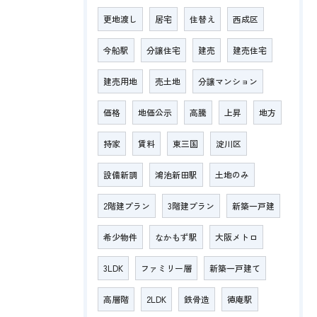
更地渡し
居宅
住替え
西成区
今船駅
分譲住宅
建売
建売住宅
建売用地
売土地
分譲マンション
価格
地価公示
高騰
上昇
地方
持家
賃料
東三国
淀川区
設備新調
鴻池新田駅
土地のみ
2階建プラン
3階建プラン
新築一戸建
希少物件
なかもず駅
大阪メトロ
3LDK
ファミリー層
新築一戸建て
高層階
2LDK
鉄骨造
徳庵駅