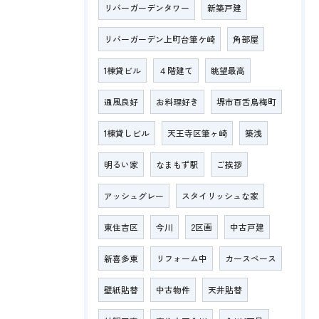
リバーガーデンタワー
新築戸建
リバーガーデン上町台筆ケ崎
角部屋
1棟貸ビル
４階建て
眺望最高
通風良好
お料理好き
堺市百舌鳥梅町
1棟貸しビル
天王寺区筆ヶ崎
築浅
明るい家
なまもず駅
ご挨拶
アッシュグレー
スタイリッシュな家
東住吉区
今川
2区画
中古戸建
新喜多東
リフォーム中
カースペース
壁紙貼替
中古物件
天井貼替