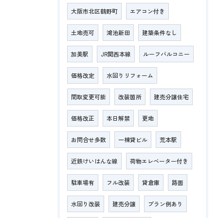
大阪市北区鶴野町
エアコン付き
土地売可
鴻池新田
建築条件なし
加美駅
JR関西本線
ルーフバルコニー
価格改定
水回りリフォーム
間取変更可能
改装箇所
建売分譲住宅
価格改正
本日解禁
更地
お問合せ多数
一棟貸ビル
荒本駅
近鉄けいはんな線
荷物エレベーター付き
駐車場有
フル改装
貸倉庫
路面
水回り改装
建売分譲
プラン例あり