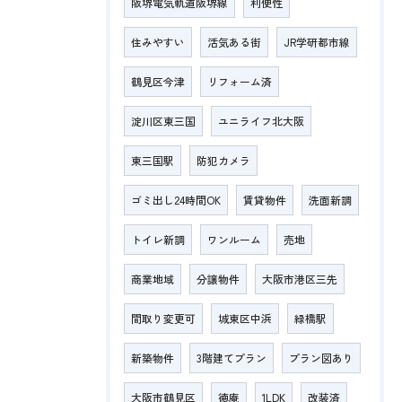
阪堺電気軌道阪堺線
利便性
住みやすい
活気ある街
JR学研都市線
鶴見区今津
リフォーム済
淀川区東三国
ユニライフ北大阪
東三国駅
防犯カメラ
ゴミ出し24時間OK
賃貸物件
洗面新調
トイレ新調
ワンルーム
売地
商業地域
分譲物件
大阪市港区三先
間取り変更可
城東区中浜
緑橋駅
新築物件
3階建てプラン
プラン図あり
大阪市鶴見区
徳庵
1LDK
改装済