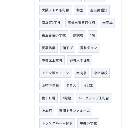
大阪メトロ谷町線
和室
西区南堀江
南堀江3丁目
高槻市東五百住町
未完成
東五百住小学校
鉄鋼増
1階
夏季休業
値下げ
賃料ダウン
中央区上本町
谷町六丁目駅
ドイツ製キッチン
南向き
中小学校
上町中学校
テラス
４LDK
物干し場
4階建
ル・グランデ上町台
上本町
専用トランクルーム
トランクルーム付き
中央小学校