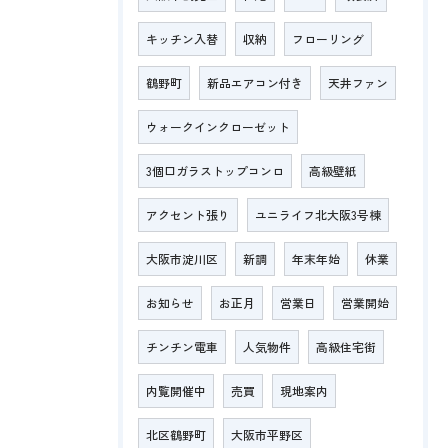
キッチン入替
収納
フローリング
鶴野町
新品エアコン付き
天井ファン
ウォークインクローゼット
3個口ガラストップコンロ
高級壁紙
アクセント張り
ユニライフ北大阪3号棟
大阪市淀川区
新調
年末年始
休業
お知らせ
お正月
営業日
営業開始
チンチン電車
人気物件
高級住宅街
内覧開催中
売買
現地案内
北区鶴野町
大阪市平野区