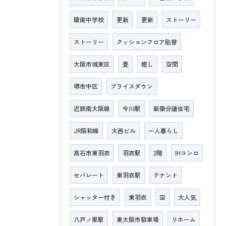
陵南中学校
更新
更新
ストーリー
ストーリー
クッションフロア貼替
大阪市城東区
畳
癒し
空間
堺市中区
プライスダウン
近鉄南大阪線
今川駅
新築分譲住宅
JR阪和線
大西ビル
一人暮らし
高石市東羽衣
羽衣駅
2階
IHコンロ
セパレート
東羽衣駅
テナント
シャッター付き
東羽衣
空
大人気
八戸ノ里駅
東大阪市駐車場
リホーム