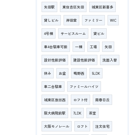
矢田駅
東住吉区矢田
城東区新喜多
貸しビル
岸田堂
ファミリー
WIC
4号棟
サービスルーム
貸ビル
車4台駐車可能
一棟
工場
矢田
設計性能評価
建設性能評価
洗面入替
休み
お盆
鴫野西
5LDK
車二台駐車
ファミールハイツ
城東区放出西
ロフト付
南春日丘
阪大病院前駅
7LDK
茶室
大阪モノレール
ロフト
注文住宅