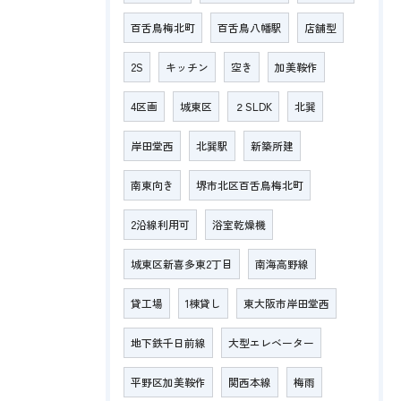
百舌鳥梅北町
百舌鳥八幡駅
店舗型
2S
キッチン
空き
加美鞍作
4区画
城東区
２SLDK
北巽
岸田堂西
北巽駅
新築所建
南東向き
堺市北区百舌鳥梅北町
2沿線利用可
浴室乾燥機
城東区新喜多東2丁目
南海高野線
貸工場
1棟貸し
東大阪市岸田堂西
地下鉄千日前線
大型エレベーター
平野区加美鞍作
関西本線
梅雨