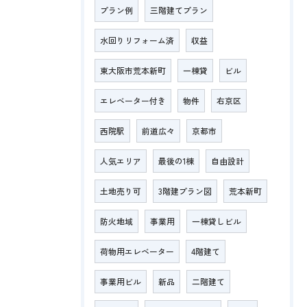
プラン例
三階建てプラン
水回りリフォーム済
収益
東大阪市荒本新町
一棟貸
ビル
エレベーター付き
物件
右京区
西院駅
前道広々
京都市
人気エリア
最後の1棟
自由設計
土地売り可
3階建プラン図
荒本新町
防火地域
事業用
一棟貸しビル
荷物用エレベーター
4階建て
事業用ビル
新品
二階建て