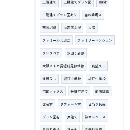
三階建て
三階建てプラン図
1棟貸
三階建てプラン図あり
西区北堀江
西長堀駅
お洒落な街
人気
ファミール北堀江
ファミリーマンション
ワンフロア
水回り新調
大阪メトロ長堀鶴見緑地線
眺望良し
通風良し
堀江小学校
堀江中学校
宅配ボックス
分譲戸建て
前面駐車
改装前
リフォーム前
日当り良好
プラン図有
戸建て
駐車スペース
前面駐車場
貸土地
月極駐車場