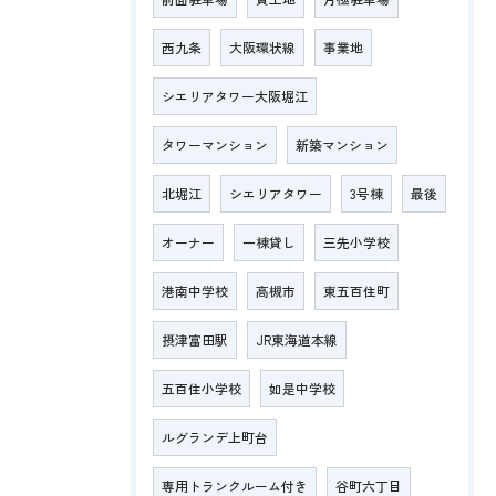
西九条
大阪環状線
事業地
シエリアタワー大阪堀江
タワーマンション
新築マンション
北堀江
シエリアタワー
3号棟
最後
オーナー
一棟貸し
三先小学校
港南中学校
高槻市
東五百住町
摂津富田駅
JR東海道本線
五百住小学校
如是中学校
ルグランデ上町台
専用トランクルーム付き
谷町六丁目