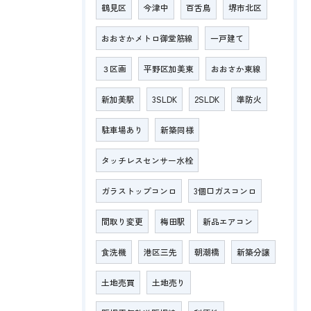
鶴見区
今津中
百舌鳥
堺市北区
おおさかメトロ御堂筋線
一戸建て
３区画
平野区加美東
おおさか東線
新加美駅
3SLDK
2SLDK
準防火
駐車場あり
新築同様
タッチレスセンサー水栓
ガラストップコンロ
3個口ガスコンロ
間取り変更
梅田駅
新品エアコン
食洗機
港区三先
朝潮橋
新築分譲
土地売買
土地売り