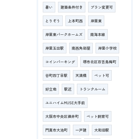
暑い
建築条件付き
プラン変更可
とりぞう
上本町西
岸里東
岸里東パークホームズ
南海本線
岸里玉出駅
南西角部屋
岸里小学校
コインパーキング
堺市北区百舌鳥梅町
谷町四丁目駅
天満橋
ペット可
好立地
駅近
トランクルーム
ユニハイムMUSE大手前
大阪市中央区徳井町
ペット飼育可
門真市大池町
一戸建
大和田駅