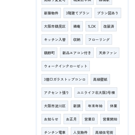
新築物件
3階建てプラン
プラン図あり
大阪市鶴見区
徳庵
1LDK
改装済
キッチン入替
収納
フローリング
鶴野町
新品エアコン付き
天井ファン
ウォークインクローゼット
3個口ガラストップコンロ
高級壁紙
アクセント張り
ユニライフ北大阪3号棟
大阪市淀川区
新調
年末年始
休業
お知らせ
お正月
営業日
営業開始
チンチン電車
人気物件
高級住宅街