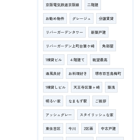
京阪電気鉄道京阪線
二階建
お勧め物件
グレージュ
分譲賃貸
リバーガーデンタワー
新築戸建
リバーガーデン上町台筆ケ崎
角部屋
1棟貸ビル
４階建て
眺望最高
通風良好
お料理好き
堺市百舌鳥梅町
1棟貸しビル
天王寺区筆ヶ崎
築浅
明るい家
なまもず駅
ご挨拶
アッシュグレー
スタイリッシュな家
東住吉区
今川
2区画
中古戸建