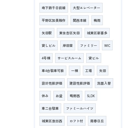
地下鉄千日前線
大型エレベーター
平野区加美鞍作
関西本線
梅雨
矢田駅
東住吉区矢田
城東区新喜多
貸しビル
岸田堂
ファミリー
WIC
4号棟
サービスルーム
貸ビル
車4台駐車可能
一棟
工場
矢田
設計性能評価
建設性能評価
洗面入替
休み
お盆
鴫野西
5LDK
車二台駐車
ファミールハイツ
城東区放出西
ロフト付
南春日丘