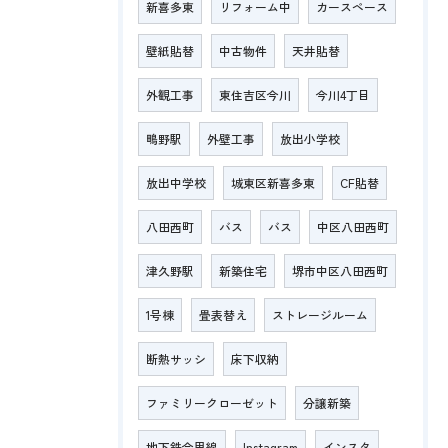
新喜多東
リフォーム中
カースペース
壁紙貼替
中古物件
天井貼替
外観工事
東住吉区今川
今川4丁目
鴫野駅
外壁工事
放出小学校
放出中学校
城東区新喜多東
CF貼替
八田西町
バス
バス
中区八田西町
津久野駅
新築住宅
堺市中区八田西町
1号棟
畳表替え
ストレージルーム
断熱サッシ
床下収納
ファミリークローゼット
分譲新築
地下鉄今里線
Instagram
インスタ