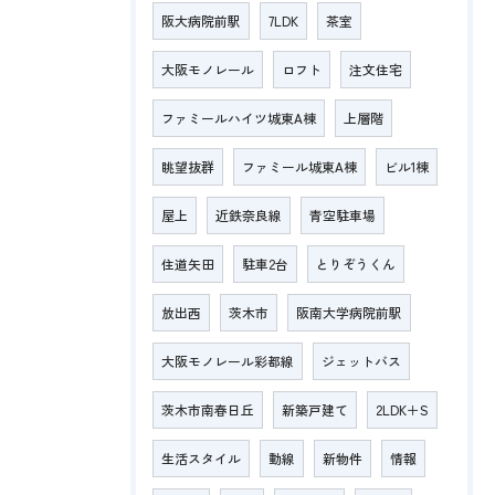
阪大病院前駅
7LDK
茶室
大阪モノレール
ロフト
注文住宅
ファミールハイツ城東A棟
上層階
眺望抜群
ファミール城東A棟
ビル1棟
屋上
近鉄奈良線
青空駐車場
住道矢田
駐車2台
とりぞうくん
放出西
茨木市
阪南大学病院前駅
大阪モノレール彩都線
ジェットバス
茨木市南春日丘
新築戸建て
2LDK＋S
生活スタイル
動線
新物件
情報