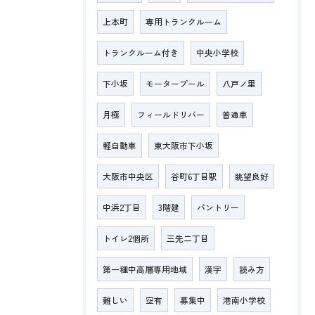
上本町
専用トランクルーム
トランクルーム付き
中央小学校
下小坂
モータープール
八戸ノ里
月極
フィールドリバー
普通車
軽自動車
東大阪市下小坂
大阪市中央区
谷町6丁目駅
眺望良好
中浜2丁目
3階建
パントリー
トイレ2個所
三先二丁目
第一種中高層専用地域
漢字
読み方
難しい
空有
募集中
港南小学校