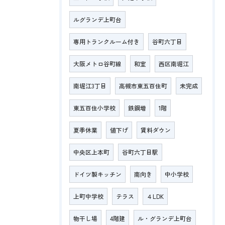
ルグランデ上町台
専用トランクルーム付き
谷町六丁目
大阪メトロ谷町線
和室
西区南堀江
南堀江3丁目
高槻市東五百住町
未完成
東五百住小学校
鉄鋼増
1階
夏季休業
値下げ
賃料ダウン
中央区上本町
谷町六丁目駅
ドイツ製キッチン
南向き
中小学校
上町中学校
テラス
４LDK
物干し場
4階建
ル・グランデ上町台