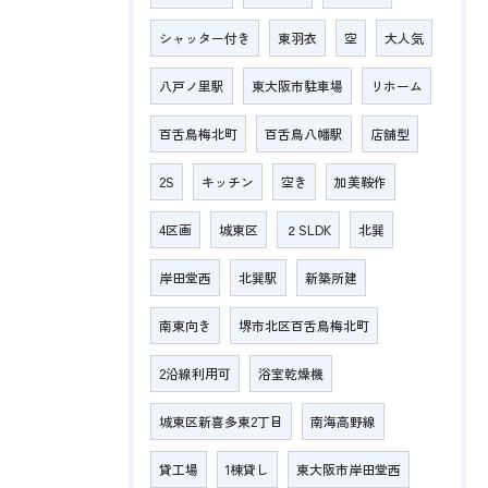
シャッター付き
東羽衣
空
大人気
八戸ノ里駅
東大阪市駐車場
リホーム
百舌鳥梅北町
百舌鳥八幡駅
店舗型
2S
キッチン
空き
加美鞍作
4区画
城東区
２SLDK
北巽
岸田堂西
北巽駅
新築所建
南東向き
堺市北区百舌鳥梅北町
2沿線利用可
浴室乾燥機
城東区新喜多東2丁目
南海高野線
貸工場
1棟貸し
東大阪市岸田堂西