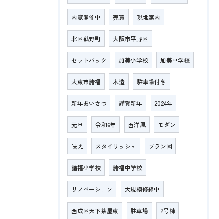
内覧開催中
売買
現地案内
北区鶴野町
大阪市平野区
セットバック
加美小学校
加美中学校
大東市諸福
木造
駐車場付き
新年あいさつ
謹賀新年
2024年
元旦
令和6年
西洋風
モダン
映え
スタイリッシュ
プラン図
諸福小学校
諸福中学校
リノベーション
大規模修繕中
西成区天下茶屋東
駐車場
2号棟