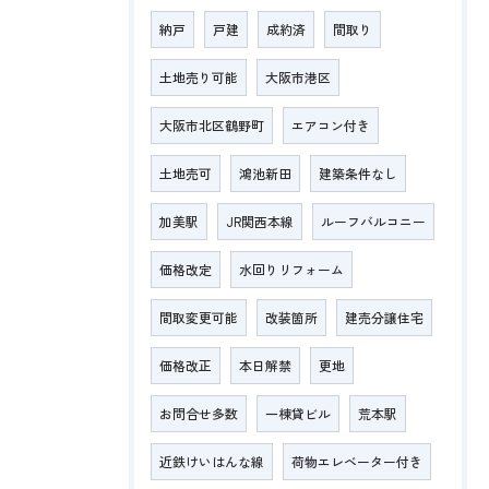
納戸
戸建
成約済
間取り
土地売り可能
大阪市港区
大阪市北区鶴野町
エアコン付き
土地売可
鴻池新田
建築条件なし
加美駅
JR関西本線
ルーフバルコニー
価格改定
水回りリフォーム
間取変更可能
改装箇所
建売分譲住宅
価格改正
本日解禁
更地
お問合せ多数
一棟貸ビル
荒本駅
近鉄けいはんな線
荷物エレベーター付き