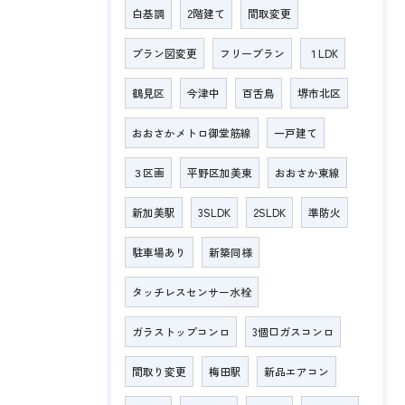
白基調
2階建て
間取変更
プラン図変更
フリープラン
１LDK
鶴見区
今津中
百舌鳥
堺市北区
おおさかメトロ御堂筋線
一戸建て
３区画
平野区加美東
おおさか東線
新加美駅
3SLDK
2SLDK
準防火
駐車場あり
新築同様
タッチレスセンサー水栓
ガラストップコンロ
3個口ガスコンロ
間取り変更
梅田駅
新品エアコン