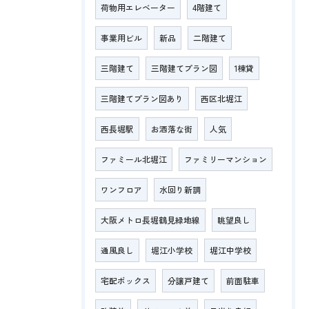
荷物用エレベーター
4階建て
事業用ビル
新品
二階建て
三階建て
三階建てプラン図
1棟貸
三階建てプラン図あり
西区北堀江
西長堀駅
お洒落な街
人気
ファミール北堀江
ファミリーマンション
ワンフロア
水回り新調
大阪メトロ長堀鶴見緑地線
眺望良し
通風良し
堀江小学校
堀江中学校
宅配ボックス
分譲戸建て
前面駐車