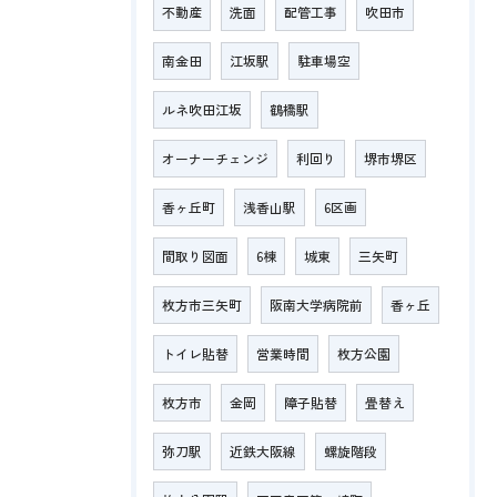
不動産
洗面
配管工事
吹田市
南金田
江坂駅
駐車場空
ルネ吹田江坂
鶴橋駅
オーナーチェンジ
利回り
堺市堺区
香ヶ丘町
浅香山駅
6区画
間取り図面
6棟
城東
三矢町
枚方市三矢町
阪南大学病院前
香ヶ丘
トイレ貼替
営業時間
枚方公園
枚方市
金岡
障子貼替
畳替え
弥刀駅
近鉄大阪線
螺旋階段