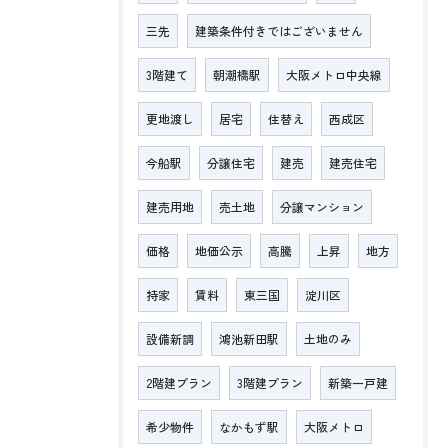
三先
建築条件付きではございません
3階建て
朝潮橋駅
大阪メトロ中央線
更地渡し
居宅
住替え
西成区
今船駅
分譲住宅
建売
建売住宅
建売用地
売土地
分譲マンション
価格
地価公示
高騰
上昇
地方
持家
賃料
東三国
淀川区
設備新調
鴻池新田駅
土地のみ
2階建プラン
3階建プラン
新築一戸建
希少物件
なかもず駅
大阪メトロ