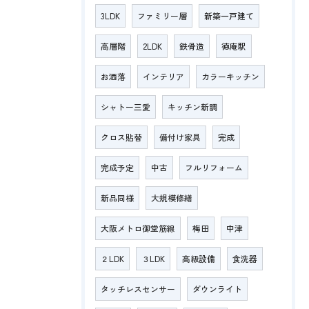
3LDK
ファミリー層
新築一戸建て
高層階
2LDK
鉄骨造
徳庵駅
お洒落
インテリア
カラーキッチン
シャトー三愛
キッチン新調
クロス貼替
備付け家具
完成
完成予定
中古
フルリフォーム
新品同様
大規模修繕
大阪メトロ御堂筋線
梅田
中津
２LDK
３LDK
高級設備
食洗器
タッチレスセンサー
ダウンライト