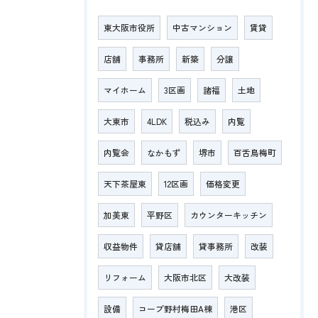
東大阪市役所
中古マンション
賃貸
店舗
事務所
新築
分譲
マイホーム
3区画
諸福
土地
大東市
4LDK
税込み
内覧
内覧会
なかもず
堺市
百舌鳥梅町
天下茶屋東
12区画
価格変更
加美東
平野区
カウンターキッチン
収益物件
貸店舗
貸事務所
改装
リフォーム
大阪市北区
大改装
設備
コープ野村梅田A棟
港区