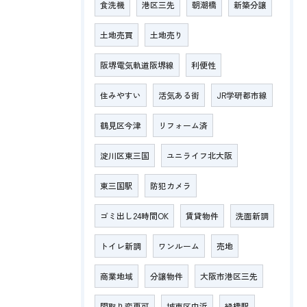
食洗機
港区三先
朝潮橋
新築分譲
土地売買
土地売り
阪堺電気軌道阪堺線
利便性
住みやすい
活気ある街
JR学研都市線
鶴見区今津
リフォーム済
淀川区東三国
ユニライフ北大阪
東三国駅
防犯カメラ
ゴミ出し24時間OK
賃貸物件
洗面新調
トイレ新調
ワンルーム
売地
商業地域
分譲物件
大阪市港区三先
間取り変更可
城東区中浜
緑橋駅