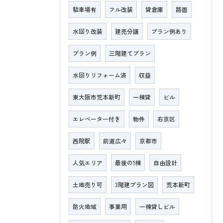
駐車場有
フル改装
貸倉庫
路面
水回り改装
建売分譲
プラン例あり
プラン例
三階建てプラン
水回りリフォーム済
収益
東大阪市荒本新町
一棟貸
ビル
エレベーター付き
物件
右京区
西院駅
前道広々
京都市
人気エリア
最後の1棟
自由設計
土地売り可
3階建プラン図
荒本新町
防火地域
事業用
一棟貸しビル