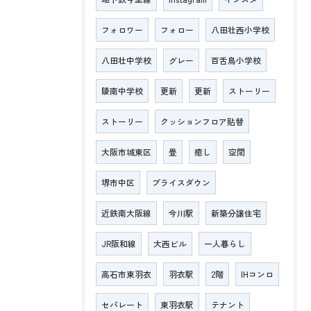
フォロワー
フォロー
八田壮西小学校
八田壮中学校
グレー
百舌鳥小学校
陵南中学校
更新
更新
ストーリー
ストーリー
クッションフロア貼替
大阪市城東区
畳
癒し
空間
堺市中区
プライスダウン
近鉄南大阪線
今川駅
新築分譲住宅
JR阪和線
大西ビル
一人暮らし
高石市東羽衣
羽衣駅
2階
IHコンロ
セパレート
東羽衣駅
テナント