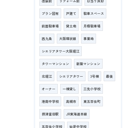
改装前
リフォーム前
日当り良好
プラン図有
戸建て
駐車スペース
前面駐車場
貸土地
月極駐車場
西九条
大阪環状線
事業地
シエリアタワー大阪堀江
タワーマンション
新築マンション
北堀江
シエリアタワー
3号棟
最後
オーナー
一棟貸し
三先小学校
港南中学校
高槻市
東五百住町
摂津富田駅
JR東海道本線
五百住小学校
如是中学校