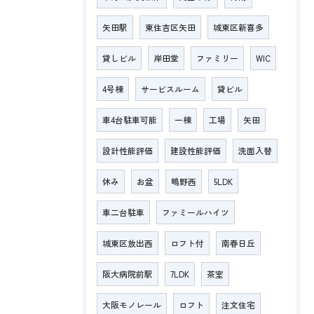
矢田駅
東住吉区矢田
城東区新喜多
貸しビル
岸田堂
ファミリー
WIC
4号棟
サービスルーム
貸ビル
車4台駐車可能
一棟
工場
矢田
設計性能評価
建設性能評価
洗面入替
休み
お盆
鴫野西
5LDK
車二台駐車
ファミールハイツ
城東区放出西
ロフト付
南春日丘
阪大病院前駅
7LDK
茶室
大阪モノレール
ロフト
注文住宅