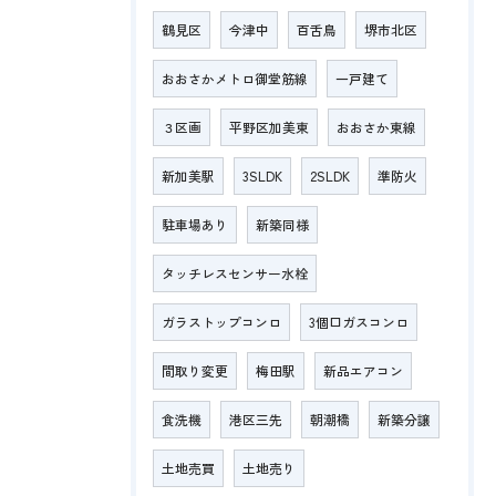
鶴見区
今津中
百舌鳥
堺市北区
おおさかメトロ御堂筋線
一戸建て
３区画
平野区加美東
おおさか東線
新加美駅
3SLDK
2SLDK
準防火
駐車場あり
新築同様
タッチレスセンサー水栓
ガラストップコンロ
3個口ガスコンロ
間取り変更
梅田駅
新品エアコン
食洗機
港区三先
朝潮橋
新築分譲
土地売買
土地売り