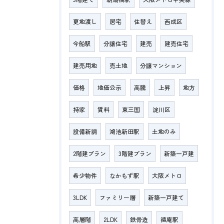
更地渡し
居宅
住替え
西成区
今船駅
分譲住宅
建売
建売住宅
建売用地
売土地
分譲マンション
価格
地価公示
高騰
上昇
地方
持家
賃料
東三国
淀川区
設備新調
鴻池新田駅
土地のみ
2階建プラン
3階建プラン
新築一戸建
希少物件
なかもず駅
大阪メトロ
3LDK
ファミリー層
新築一戸建て
高層階
2LDK
鉄骨造
徳庵駅