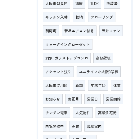
大阪市鶴見区
徳庵
1LDK
改装済
キッチン入替
収納
フローリング
鶴野町
新品エアコン付き
天井ファン
ウォークインクローゼット
3個口ガラストップコンロ
高級壁紙
アクセント張り
ユニライフ北大阪3号棟
大阪市淀川区
新調
年末年始
休業
お知らせ
お正月
営業日
営業開始
チンチン電車
人気物件
高級住宅街
内覧開催中
売買
現地案内