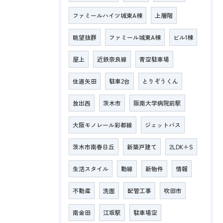
ファミールハイツ城東A棟
上層階
眺望抜群
ファミール城東A棟
ビル1棟
屋上
近鉄奈良線
青空駐車場
住道矢田
駐車2台
とりぞうくん
放出西
茨木市
阪南大学病院前駅
大阪モノレール彩都線
ジェットバス
茨木市南春日丘
新築戸建て
2LDK＋S
生活スタイル
動線
新物件
情報
不動産
洗面
配管工事
吹田市
南金田
江坂駅
駐車場空