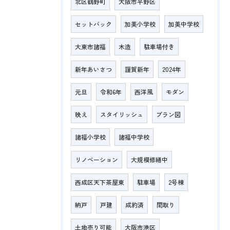
北区鶴野町
大阪市平野区
セットバック
加美小学校
加美中学校
大東市諸福
木造
駐車場付き
新年あいさつ
謹賀新年
2024年
元旦
令和6年
西洋風
モダン
映え
スタイリッシュ
プラン図
諸福小学校
諸福中学校
リノベーション
大規模修繕中
西成区天下茶屋東
駐車場
2号棟
納戸
戸建
成約済
間取り
土地売り可能
大阪市港区