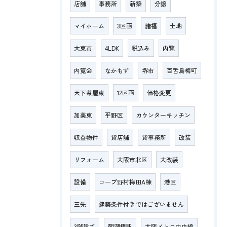
店舗
事務所
新築
分譲
マイホーム
3区画
諸福
土地
大東市
4LDK
税込み
内覧
内覧会
なかもず
堺市
百舌鳥梅町
天下茶屋東
12区画
価格変更
加美東
平野区
カウンターキッチン
収益物件
貸店舗
貸事務所
改装
リフォーム
大阪市北区
大改装
設備
コープ野村梅田A棟
港区
三先
建築条件付きではございません
3階建て
朝潮橋駅
大阪メトロ中央線