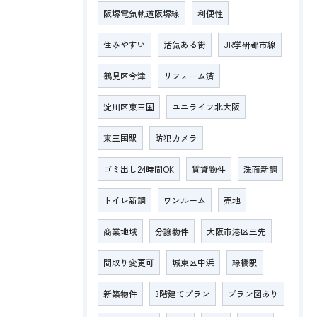
阪堺電気軌道阪堺線
利便性
住みやすい
活気ある街
JR学研都市線
鶴見区今津
リフォーム済
淀川区東三国
ユニライフ北大阪
東三国駅
防犯カメラ
ゴミ出し24時間OK
賃貸物件
洗面新調
トイレ新調
ワンルーム
売地
商業地域
分譲物件
大阪市港区三先
間取り変更可
城東区中浜
緑橋駅
新築物件
3階建てプラン
プラン図あり