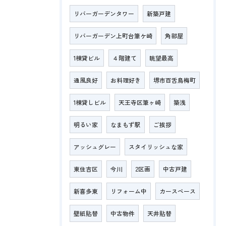
リバーガーデンタワー
新築戸建
リバーガーデン上町台筆ケ崎
角部屋
1棟貸ビル
４階建て
眺望最高
通風良好
お料理好き
堺市百舌鳥梅町
1棟貸しビル
天王寺区筆ヶ崎
築浅
明るい家
なまもず駅
ご挨拶
アッシュグレー
スタイリッシュな家
東住吉区
今川
2区画
中古戸建
新喜多東
リフォーム中
カースペース
壁紙貼替
中古物件
天井貼替