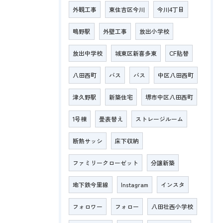
外観工事
東住吉区今川
今川4丁目
鴫野駅
外壁工事
放出小学校
放出中学校
城東区新喜多東
CF貼替
八田西町
バス
バス
中区八田西町
津久野駅
新築住宅
堺市中区八田西町
1号棟
畳表替え
ストレージルーム
断熱サッシ
床下収納
ファミリークローゼット
分譲新築
地下鉄今里線
Instagram
インスタ
フォロワー
フォロー
八田壮西小学校