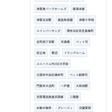
岸里東パークホームズ
南海本線
岸里玉出駅
南西角部屋
岸里小学校
コインパーキング
堺市北区百舌鳥梅町
谷町四丁目駅
天満橋
ペット可
好立地
駅近
トランクルーム
ユニハイムMUSE大手前
大阪市中央区徳井町
ペット飼育可
門真市大池町
一戸建
大和田駅
京阪電気鉄道京阪線
二階建
お勧め物件
グレージュ
分譲賃貸