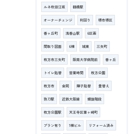
ルネ吹田江坂
鶴橋駅
オーナーチェンジ
利回り
堺市堺区
香ヶ丘町
浅香山駅
6区画
間取り図面
6棟
城東
三矢町
枚方市三矢町
阪南大学病院前
香ヶ丘
トイレ貼替
営業時間
枚方公園
枚方市
金岡
障子貼替
畳替え
弥刀駅
近鉄大阪線
螺旋階段
枚方公園駅
天王寺区筆ヶ崎町
プラン有り
1棟ビル
リフォーム済み