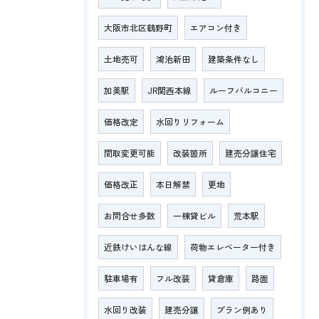
大阪市北区鶴野町
エアコン付き
土地売可
鴻池新田
建築条件なし
加美駅
JR関西本線
ルーフバルコニー
価格改定
水回りリフォーム
間取変更可能
改装箇所
建売分譲住宅
価格改正
本日解禁
更地
お問合せ多数
一棟貸ビル
荒本駅
近鉄けいはんな線
荷物エレベーター付き
駐車場有
フル改装
貸倉庫
路面
水回り改装
建売分譲
プラン例あり