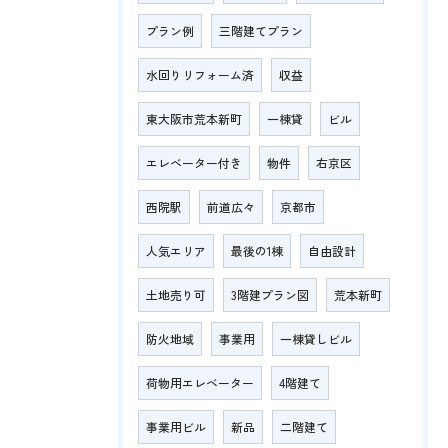
プラン例
三階建てプラン
水回りリフォーム済
収益
東大阪市荒本新町
一棟貸
ビル
エレベーター付き
物件
右京区
西院駅
前道広々
京都市
人気エリア
最後の1棟
自由設計
土地売り可
3階建プラン図
荒本新町
防火地域
事業用
一棟貸しビル
荷物用エレベーター
4階建て
事業用ビル
新品
二階建て