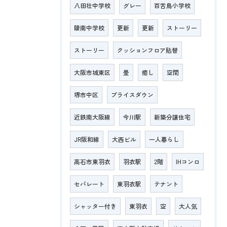
八田壮中学校
グレー
百舌鳥小学校
陵南中学校
更新
更新
ストーリー
ストーリー
クッションフロア貼替
大阪市城東区
畳
癒し
空間
堺市中区
プライスダウン
近鉄南大阪線
今川駅
新築分譲住宅
JR阪和線
大西ビル
一人暮らし
高石市東羽衣
羽衣駅
2階
IHコンロ
セパレート
東羽衣駅
テナント
シャッター付き
東羽衣
空
大人気