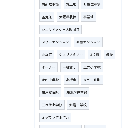
前面駐車場
貸土地
月極駐車場
西九条
大阪環状線
事業地
シエリアタワー大阪堀江
タワーマンション
新築マンション
北堀江
シエリアタワー
3号棟
最後
オーナー
一棟貸し
三先小学校
港南中学校
高槻市
東五百住町
摂津富田駅
JR東海道本線
五百住小学校
如是中学校
ルグランデ上町台