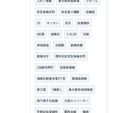
八戸ノ里駅
東大阪市駐車場
リホーム
百舌鳥梅北町
百舌鳥八幡駅
店舗型
2S
キッチン
空き
加美鞍作
4区画
城東区
２SLDK
北巽
岸田堂西
北巽駅
新築所建
南東向き
堺市北区百舌鳥梅北町
2沿線利用可
浴室乾燥機
城東区新喜多東2丁目
南海高野線
貸工場
1棟貸し
東大阪市岸田堂西
地下鉄千日前線
大型エレベーター
平野区加美鞍作
関西本線
梅雨