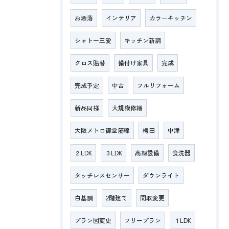
お洒落
インテリア
カラーキッチン
シャトー三愛
キッチン新調
クロス貼替
備付け家具
完成
完成予定
中古
フルリフォーム
新品同様
大規模修繕
大阪メトロ御堂筋線
梅田
中津
２LDK
３LDK
高級設備
食洗器
タッチレスセンサー
ダウンライト
白基調
2階建て
間取変更
プラン図変更
フリープラン
１LDK