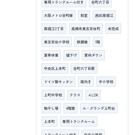
専用トランクルーム付き
谷町六丁目
大阪メトロ谷町線
和室
西区南堀江
南堀江3丁目
高槻市東五百住町
未完成
東五百住小学校
鉄鋼増
1階
夏季休業
値下げ
賃料ダウン
中央区上本町
谷町六丁目駅
ドイツ製キッチン
南向き
中小学校
上町中学校
テラス
４LDK
物干し場
4階建
ル・グランデ上町台
上本町
専用トランクルーム
トランクルーム付き
中央小学校