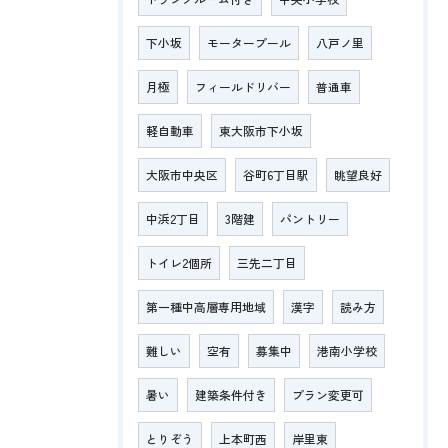
下小坂
モータープール
八戸ノ里
月極
フィールドリバー
普通車
軽自動車
東大阪市下小坂
大阪市中央区
谷町6丁目駅
眺望良好
中浜2丁目
3階建
パントリー
トイレ2個所
三先二丁目
第一種中高層専用地域
漢字
読み方
難しい
空有
募集中
港南小学校
暑い
建築条件付き
プラン変更可
とりぞう
上本町西
岸里東