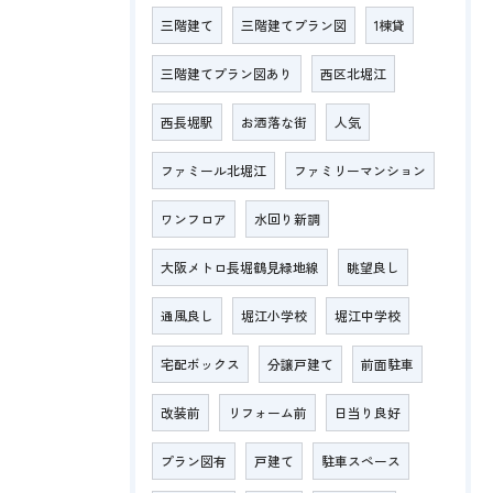
三階建て
三階建てプラン図
1棟貸
三階建てプラン図あり
西区北堀江
西長堀駅
お洒落な街
人気
ファミール北堀江
ファミリーマンション
ワンフロア
水回り新調
大阪メトロ長堀鶴見緑地線
眺望良し
通風良し
堀江小学校
堀江中学校
宅配ボックス
分譲戸建て
前面駐車
改装前
リフォーム前
日当り良好
プラン図有
戸建て
駐車スペース