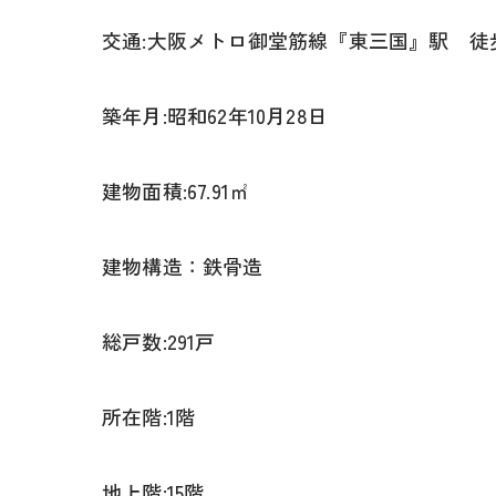
交通:大阪メトロ御堂筋線『東三国』駅 徒
築年月:昭和62年10月28日
建物面積:67.91㎡
建物構造：鉄骨造
総戸数:291戸
所在階:1階
地上階:15階