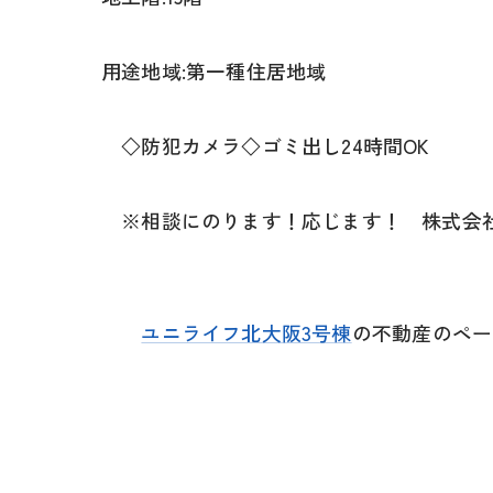
用途地域:第一種住居地域
◇防犯カメラ◇ゴミ出し24時間OK
※相談にのります！応じます！ 株式会社ユー
ユニライフ北大阪3号棟
の不動産のペー