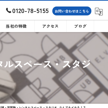
0120-78-5155
お問い合わせはこちら
当社の特徴
アクセス
ブログ
土地
戸建て
タルスペース・スタジ
買取
相続
購入
舗・学習塾・レンタルスペース・スタジオ...なんでもイケる！？