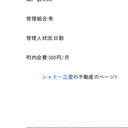
管理組合:有
管理人状況:日勤
町内会費:300円/月
シャトー三愛
の不動産のページ‼
-------------------------------------------------