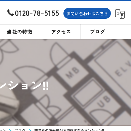
0120-78-5155
お問い合わせはこちら
当社の特徴
アクセス
ブログ
土地
戸建て
ンション‼
買取
相続
購入
ョン
ブログ
西洋風の洗面室がお洒落すぎるマンション‼