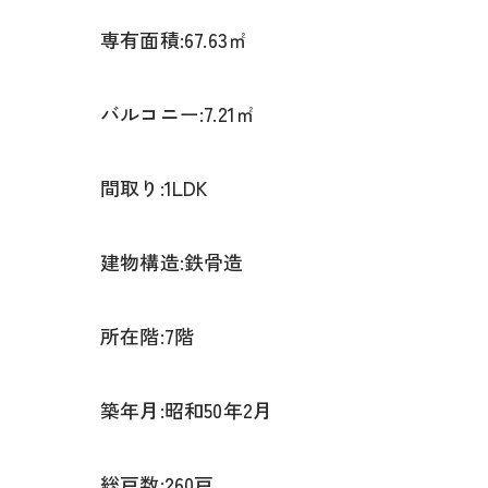
専有面積:67.63㎡
バルコニー:7.21㎡
間取り:1LDK
建物構造:鉄骨造
所在階:7階
築年月:昭和50年2月
総戸数:260戸