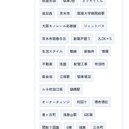
住道矢田
駐車2台
とりぞうくん
放出西
茨木市
阪南大学病院前駅
大阪モノレール彩都線
ジェットバス
茨木市南春日丘
新築戸建て
2LDK＋S
生活スタイル
動線
新物件
情報
不動産
洗面
配管工事
吹田市
南金田
江坂駅
駐車場空
ルネ吹田江坂
鶴橋駅
オーナーチェンジ
利回り
堺市堺区
香ヶ丘町
浅香山駅
6区画
間取り図面
6棟
城東
三矢町