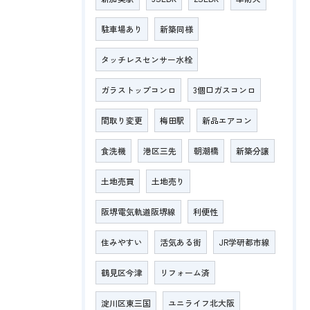
駐車場あり
新築同様
タッチレスセンサー水栓
ガラストップコンロ
3個口ガスコンロ
間取り変更
梅田駅
新品エアコン
食洗機
港区三先
朝潮橋
新築分譲
土地売買
土地売り
阪堺電気軌道阪堺線
利便性
住みやすい
活気ある街
JR学研都市線
鶴見区今津
リフォーム済
淀川区東三国
ユニライフ北大阪