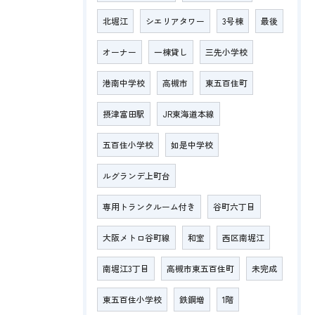
北堀江
シエリアタワー
3号棟
最後
オーナー
一棟貸し
三先小学校
港南中学校
高槻市
東五百住町
摂津富田駅
JR東海道本線
五百住小学校
如是中学校
ルグランデ上町台
専用トランクルーム付き
谷町六丁目
大阪メトロ谷町線
和室
西区南堀江
南堀江3丁目
高槻市東五百住町
未完成
東五百住小学校
鉄鋼増
1階