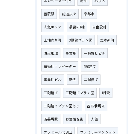
エレベーター付き
物件
右京区
西院駅
前道広々
京都市
人気エリア
最後の1棟
自由設計
土地売り可
3階建プラン図
荒本新町
防火地域
事業用
一棟貸しビル
荷物用エレベーター
4階建て
事業用ビル
新品
二階建て
三階建て
三階建てプラン図
1棟貸
三階建てプラン図あり
西区北堀江
西長堀駅
お洒落な街
人気
ファミール北堀江
ファミリーマンション