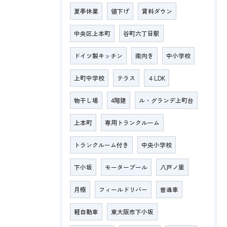
夏季休業
値下げ
賃料ダウン
中央区上本町
谷町六丁目駅
ドイツ製キッチン
南向き
中小学校
上町中学校
テラス
４LDK
物干し場
4階建
ル・グランデ上町台
上本町
専用トランクルーム
トランクルーム付き
中央小学校
下小坂
モータープール
八戸ノ里
月極
フィールドリバー
普通車
軽自動車
東大阪市下小坂