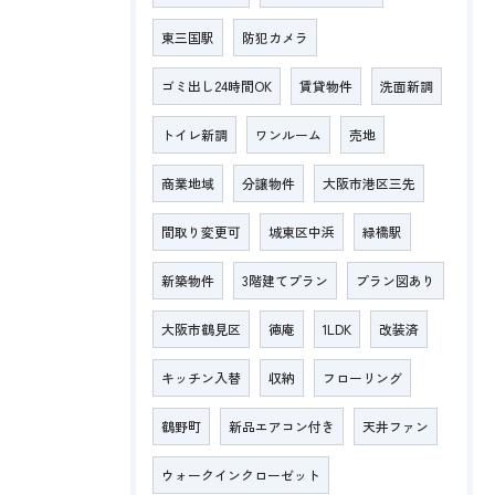
東三国駅
防犯カメラ
ゴミ出し24時間OK
賃貸物件
洗面新調
トイレ新調
ワンルーム
売地
商業地域
分譲物件
大阪市港区三先
間取り変更可
城東区中浜
緑橋駅
新築物件
3階建てプラン
プラン図あり
大阪市鶴見区
徳庵
1LDK
改装済
キッチン入替
収納
フローリング
鶴野町
新品エアコン付き
天井ファン
ウォークインクローゼット