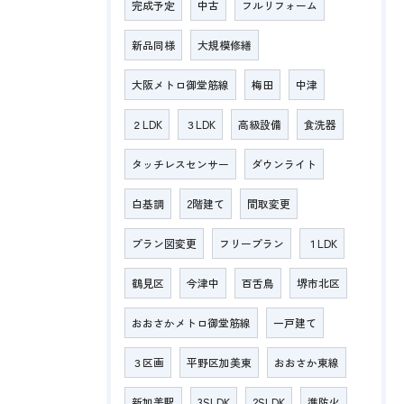
完成予定
中古
フルリフォーム
新品同様
大規模修繕
大阪メトロ御堂筋線
梅田
中津
２LDK
３LDK
高級設備
食洗器
タッチレスセンサー
ダウンライト
白基調
2階建て
間取変更
プラン図変更
フリープラン
１LDK
鶴見区
今津中
百舌鳥
堺市北区
おおさかメトロ御堂筋線
一戸建て
３区画
平野区加美東
おおさか東線
新加美駅
3SLDK
2SLDK
準防火