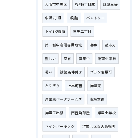
大阪市中央区
谷町6丁目駅
眺望良好
中浜2丁目
3階建
パントリー
トイレ2個所
三先二丁目
第一種中高層専用地域
漢字
読み方
難しい
空有
募集中
港南小学校
暑い
建築条件付き
プラン変更可
とりぞう
上本町西
岸里東
岸里東パークホームズ
南海本線
岸里玉出駅
南西角部屋
岸里小学校
コインパーキング
堺市北区百舌鳥梅町