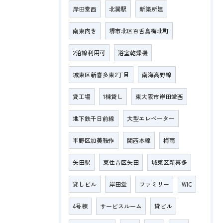
岸田堂西
北巽駅
新築所建
南東向き
堺市北区百舌鳥梅北町
2沿線利用可
浴室乾燥機
城東区新喜多東2丁目
南海高野線
貸工場
1棟貸し
東大阪市岸田堂西
地下鉄千日前線
大型エレベーター
平野区加美鞍作
関西本線
梅雨
矢田駅
東住吉区矢田
城東区新喜多
貸しビル
岸田堂
ファミリー
WIC
4号棟
サービスルーム
貸ビル