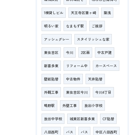
1棟貸しビル
天王寺区筆ヶ崎
築浅
明るい家
なまもず駅
ご挨拶
アッシュグレー
スタイリッシュな家
東住吉区
今川
2区画
中古戸建
新喜多東
リフォーム中
カースペース
壁紙貼替
中古物件
天井貼替
外観工事
東住吉区今川
今川4丁目
鴫野駅
外壁工事
放出小学校
放出中学校
城東区新喜多東
CF貼替
八田西町
バス
バス
中区八田西町