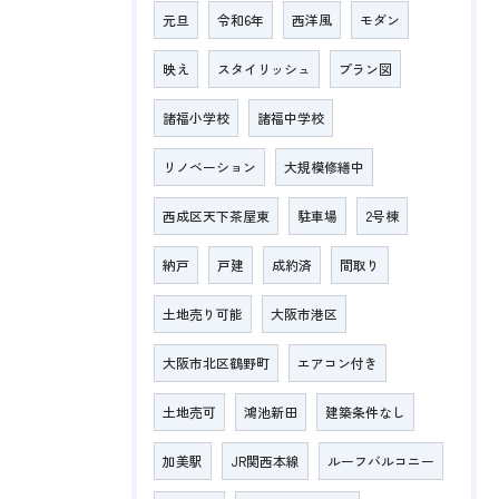
元旦
令和6年
西洋風
モダン
映え
スタイリッシュ
プラン図
諸福小学校
諸福中学校
リノベーション
大規模修繕中
西成区天下茶屋東
駐車場
2号棟
納戸
戸建
成約済
間取り
土地売り可能
大阪市港区
大阪市北区鶴野町
エアコン付き
土地売可
鴻池新田
建築条件なし
加美駅
JR関西本線
ルーフバルコニー