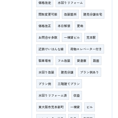
価格改定
水回りリフォーム
間取変更可能
改装箇所
建売分譲住宅
価格改正
本日解禁
更地
お問合せ多数
一棟貸ビル
荒本駅
近鉄けいはんな線
荷物エレベーター付き
駐車場有
フル改装
貸倉庫
路面
水回り改装
建売分譲
プラン例あり
プラン例
三階建てプラン
水回りリフォーム済
収益
東大阪市荒本新町
一棟貸
ビル