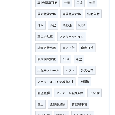
車4台駐車可能
一棟
工場
矢田
設計性能評価
建設性能評価
洗面入替
休み
お盆
鴫野西
5LDK
車二台駐車
ファミールハイツ
城東区放出西
ロフト付
南春日丘
阪大病院前駅
7LDK
茶室
大阪モノレール
ロフト
注文住宅
ファミールハイツ城東A棟
上層階
眺望抜群
ファミール城東A棟
ビル1棟
屋上
近鉄奈良線
青空駐車場