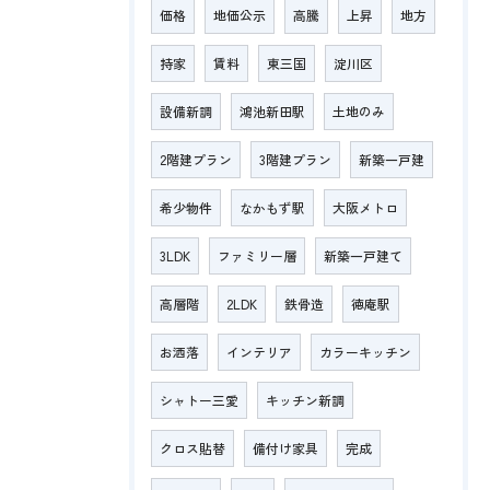
価格
地価公示
高騰
上昇
地方
持家
賃料
東三国
淀川区
設備新調
鴻池新田駅
土地のみ
2階建プラン
3階建プラン
新築一戸建
希少物件
なかもず駅
大阪メトロ
3LDK
ファミリー層
新築一戸建て
高層階
2LDK
鉄骨造
徳庵駅
お洒落
インテリア
カラーキッチン
シャトー三愛
キッチン新調
クロス貼替
備付け家具
完成