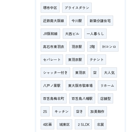
堺市中区
プライスダウン
近鉄南大阪線
今川駅
新築分譲住宅
JR阪和線
大西ビル
一人暮らし
高石市東羽衣
羽衣駅
2階
IHコンロ
セパレート
東羽衣駅
テナント
シャッター付き
東羽衣
空
大人気
八戸ノ里駅
東大阪市駐車場
リホーム
百舌鳥梅北町
百舌鳥八幡駅
店舗型
2S
キッチン
空き
加美鞍作
4区画
城東区
２SLDK
北巽