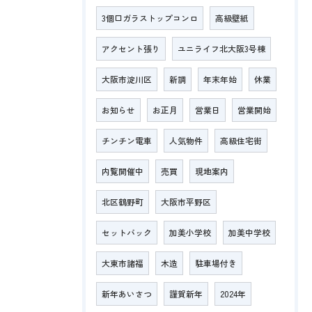
3個口ガラストップコンロ
高級壁紙
アクセント張り
ユニライフ北大阪3号棟
大阪市淀川区
新調
年末年始
休業
お知らせ
お正月
営業日
営業開始
チンチン電車
人気物件
高級住宅街
内覧開催中
売買
現地案内
北区鶴野町
大阪市平野区
セットバック
加美小学校
加美中学校
大東市諸福
木造
駐車場付き
新年あいさつ
謹賀新年
2024年