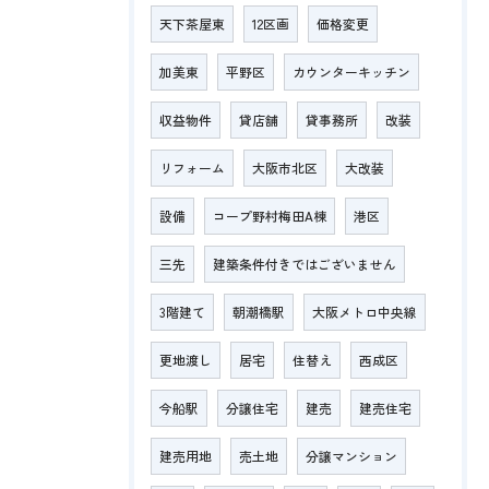
天下茶屋東
12区画
価格変更
加美東
平野区
カウンターキッチン
収益物件
貸店舗
貸事務所
改装
リフォーム
大阪市北区
大改装
設備
コープ野村梅田A棟
港区
三先
建築条件付きではございません
3階建て
朝潮橋駅
大阪メトロ中央線
更地渡し
居宅
住替え
西成区
今船駅
分譲住宅
建売
建売住宅
建売用地
売土地
分譲マンション