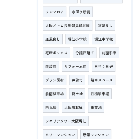
ワンフロア
水回り新調
大阪メトロ長堀鶴見緑地線
眺望良し
通風良し
堀江小学校
堀江中学校
宅配ボックス
分譲戸建て
前面駐車
改装前
リフォーム前
日当り良好
プラン図有
戸建て
駐車スペース
前面駐車場
貸土地
月極駐車場
西九条
大阪環状線
事業地
シエリアタワー大阪堀江
タワーマンション
新築マンション