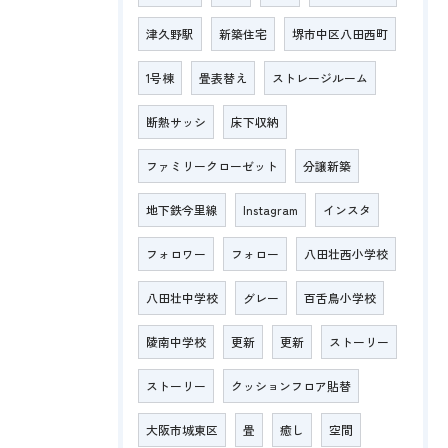
津久野駅
新築住宅
堺市中区八田西町
1号棟
畳表替え
ストレージルーム
断熱サッシ
床下収納
ファミリークローゼット
分譲新築
地下鉄今里線
Instagram
インスタ
フォロワー
フォロー
八田壮西小学校
八田壮中学校
グレー
百舌鳥小学校
陵南中学校
更新
更新
ストーリー
ストーリー
クッションフロア貼替
大阪市城東区
畳
癒し
空間