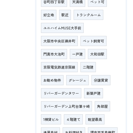
谷町四丁目駅
天満橋
ペット可
好立地
駅近
トランクルーム
ユニハイムMUSE大手前
大阪市中央区徳井町
ペット飼育可
門真市大池町
一戸建
大和田駅
京阪電気鉄道京阪線
二階建
お勧め物件
グレージュ
分譲賃貸
リバーガーデンタワー
新築戸建
リバーガーデン上町台筆ケ崎
角部屋
1棟貸ビル
４階建て
眺望最高
通風良好
お料理好き
堺市百舌鳥梅町