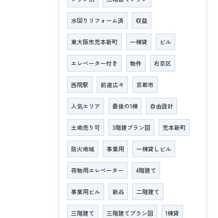
水回りリフォーム済
収益
東大阪市荒本新町
一棟貸
ビル
エレベーター付き
物件
右京区
西院駅
前道広々
京都市
人気エリア
最後の1棟
自由設計
土地売り可
3階建プラン図
荒本新町
防火地域
事業用
一棟貸しビル
荷物用エレベーター
4階建て
事業用ビル
新品
二階建て
三階建て
三階建てプラン図
1棟貸