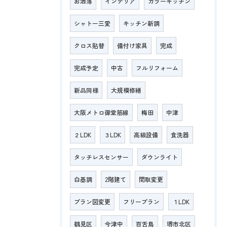
お洒落
インテリア
カラーキッチン
シャトー三愛
キッチン新調
クロス貼替
備付け家具
完成
完成予定
中古
フルリフォーム
新品同様
大規模修繕
大阪メトロ御堂筋線
梅田
中津
２LDK
３LDK
高級設備
食洗器
タッチレスセンサー
ダウンライト
白基調
2階建て
間取変更
プラン図変更
フリープラン
１LDK
鶴見区
今津中
百舌鳥
堺市北区