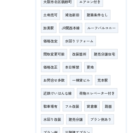
大阪市北区鶴野町
エアコン付き
土地売可
鴻池新田
建築条件なし
加美駅
JR関西本線
ルーフバルコニー
価格改定
水回りリフォーム
間取変更可能
改装箇所
建売分譲住宅
価格改正
本日解禁
更地
お問合せ多数
一棟貸ビル
荒本駅
近鉄けいはんな線
荷物エレベーター付き
駐車場有
フル改装
貸倉庫
路面
水回り改装
建売分譲
プラン例あり
プラン例
三階建てプラン