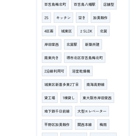
百舌鳥梅北町
百舌鳥八幡駅
店舗型
2S
キッチン
空き
加美鞍作
4区画
城東区
２SLDK
北巽
岸田堂西
北巽駅
新築所建
南東向き
堺市北区百舌鳥梅北町
2沿線利用可
浴室乾燥機
城東区新喜多東2丁目
南海高野線
貸工場
1棟貸し
東大阪市岸田堂西
地下鉄千日前線
大型エレベーター
平野区加美鞍作
関西本線
梅雨