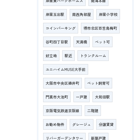
岸里東パークホームズ
南海本線
岸里玉出駅
南西角部屋
岸里小学校
コインパーキング
堺市北区百舌鳥梅町
谷町四丁目駅
天満橋
ペット可
好立地
駅近
トランクルーム
ユニハイムMUSE大手前
大阪市中央区徳井町
ペット飼育可
門真市大池町
一戸建
大和田駅
京阪電気鉄道京阪線
二階建
お勧め物件
グレージュ
分譲賃貸
リバーガーデンタワー
新築戸建