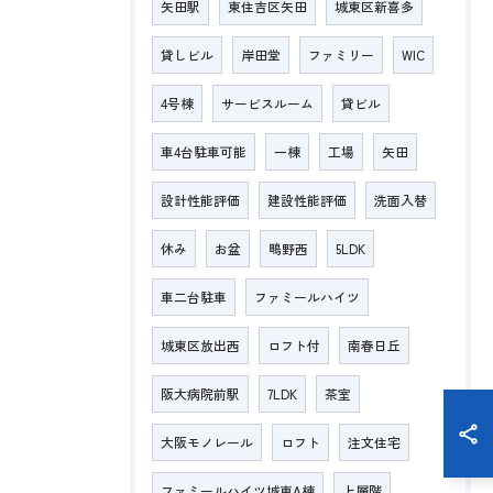
矢田駅
東住吉区矢田
城東区新喜多
貸しビル
岸田堂
ファミリー
WIC
4号棟
サービスルーム
貸ビル
車4台駐車可能
一棟
工場
矢田
設計性能評価
建設性能評価
洗面入替
休み
お盆
鴫野西
5LDK
車二台駐車
ファミールハイツ
城東区放出西
ロフト付
南春日丘
阪大病院前駅
7LDK
茶室
大阪モノレール
ロフト
注文住宅
ファミールハイツ城東A棟
上層階