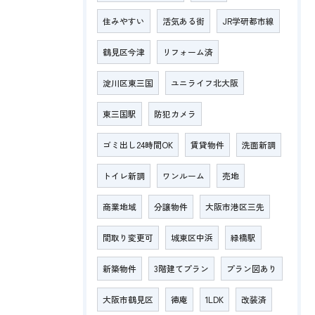
住みやすい
活気ある街
JR学研都市線
鶴見区今津
リフォーム済
淀川区東三国
ユニライフ北大阪
東三国駅
防犯カメラ
ゴミ出し24時間OK
賃貸物件
洗面新調
トイレ新調
ワンルーム
売地
商業地域
分譲物件
大阪市港区三先
間取り変更可
城東区中浜
緑橋駅
新築物件
3階建てプラン
プラン図あり
大阪市鶴見区
徳庵
1LDK
改装済