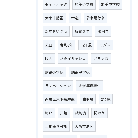
セットバック
加美小学校
加美中学校
大東市諸福
木造
駐車場付き
新年あいさつ
謹賀新年
2024年
元旦
令和6年
西洋風
モダン
映え
スタイリッシュ
プラン図
諸福小学校
諸福中学校
リノベーション
大規模修繕中
西成区天下茶屋東
駐車場
2号棟
納戸
戸建
成約済
間取り
土地売り可能
大阪市港区