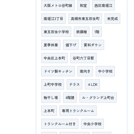
大阪メトロ谷町線
和室
西区南堀江
南堀江3丁目
高槻市東五百住町
未完成
東五百住小学校
鉄鋼増
1階
夏季休業
値下げ
賃料ダウン
中央区上本町
谷町六丁目駅
ドイツ製キッチン
南向き
中小学校
上町中学校
テラス
４LDK
物干し場
4階建
ル・グランデ上町台
上本町
専用トランクルーム
トランクルーム付き
中央小学校