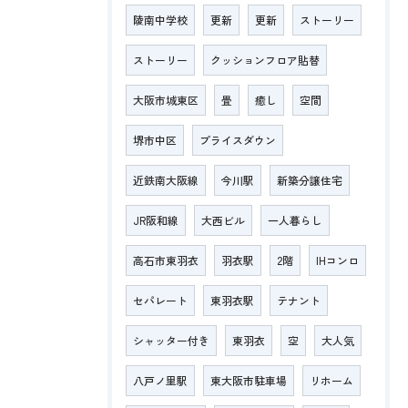
陵南中学校
更新
更新
ストーリー
ストーリー
クッションフロア貼替
大阪市城東区
畳
癒し
空間
堺市中区
プライスダウン
近鉄南大阪線
今川駅
新築分譲住宅
JR阪和線
大西ビル
一人暮らし
高石市東羽衣
羽衣駅
2階
IHコンロ
セパレート
東羽衣駅
テナント
シャッター付き
東羽衣
空
大人気
八戸ノ里駅
東大阪市駐車場
リホーム