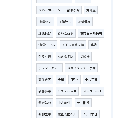
リバーガーデン上町台筆ケ崎
角部屋
1棟貸ビル
４階建て
眺望最高
通風良好
お料理好き
堺市百舌鳥梅町
1棟貸しビル
天王寺区筆ヶ崎
築浅
明るい家
なまもず駅
ご挨拶
アッシュグレー
スタイリッシュな家
東住吉区
今川
2区画
中古戸建
新喜多東
リフォーム中
カースペース
壁紙貼替
中古物件
天井貼替
外観工事
東住吉区今川
今川4丁目