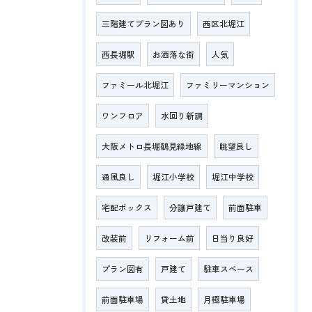
三階建てプラン図あり
西区北堀江
西長堀駅
お洒落な街
人気
ファミール北堀江
ファミリーマンション
ワンフロア
水回り新調
大阪メトロ長堀鶴見緑地線
眺望良し
通風良し
堀江小学校
堀江中学校
宅配ボックス
分譲戸建て
前面駐車
改装前
リフォーム前
日当り良好
プラン図有
戸建て
駐車スペース
前面駐車場
貸土地
月極駐車場