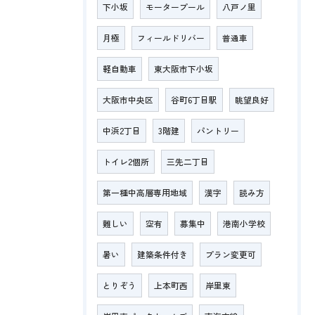
下小坂
モータープール
八戸ノ里
月極
フィールドリバー
普通車
軽自動車
東大阪市下小坂
大阪市中央区
谷町6丁目駅
眺望良好
中浜2丁目
3階建
パントリー
トイレ2個所
三先二丁目
第一種中高層専用地域
漢字
読み方
難しい
空有
募集中
港南小学校
暑い
建築条件付き
プラン変更可
とりぞう
上本町西
岸里東