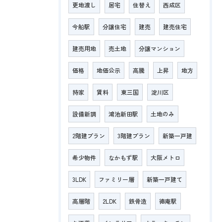
更地渡し
居宅
住替え
西成区
今船駅
分譲住宅
建売
建売住宅
建売用地
売土地
分譲マンション
価格
地価公示
高騰
上昇
地方
持家
賃料
東三国
淀川区
設備新調
鴻池新田駅
土地のみ
2階建プラン
3階建プラン
新築一戸建
希少物件
なかもず駅
大阪メトロ
3LDK
ファミリー層
新築一戸建て
高層階
2LDK
鉄骨造
徳庵駅