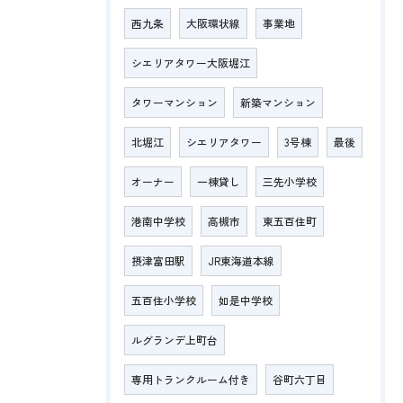
西九条
大阪環状線
事業地
シエリアタワー大阪堀江
タワーマンション
新築マンション
北堀江
シエリアタワー
3号棟
最後
オーナー
一棟貸し
三先小学校
港南中学校
高槻市
東五百住町
摂津富田駅
JR東海道本線
五百住小学校
如是中学校
ルグランデ上町台
専用トランクルーム付き
谷町六丁目