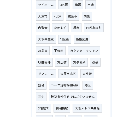
マイホーム
3区画
諸福
土地
大東市
4LDK
税込み
内覧
内覧会
なかもず
堺市
百舌鳥梅町
天下茶屋東
12区画
価格変更
加美東
平野区
カウンターキッチン
収益物件
貸店舗
貸事務所
改装
リフォーム
大阪市北区
大改装
設備
コープ野村梅田A棟
港区
三先
建築条件付きではございません
3階建て
朝潮橋駅
大阪メトロ中央線