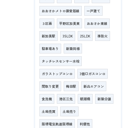
おおさかメトロ御堂筋線
一戸建て
３区画
平野区加美東
おおさか東線
新加美駅
3SLDK
2SLDK
準防火
駐車場あり
新築同様
タッチレスセンサー水栓
ガラストップコンロ
3個口ガスコンロ
間取り変更
梅田駅
新品エアコン
食洗機
港区三先
朝潮橋
新築分譲
土地売買
土地売り
阪堺電気軌道阪堺線
利便性