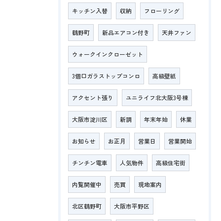
キッチン入替
収納
フローリング
鶴野町
新品エアコン付き
天井ファン
ウォークインクローゼット
3個口ガラストップコンロ
高級壁紙
アクセント張り
ユニライフ北大阪3号棟
大阪市淀川区
新調
年末年始
休業
お知らせ
お正月
営業日
営業開始
チンチン電車
人気物件
高級住宅街
内覧開催中
売買
現地案内
北区鶴野町
大阪市平野区