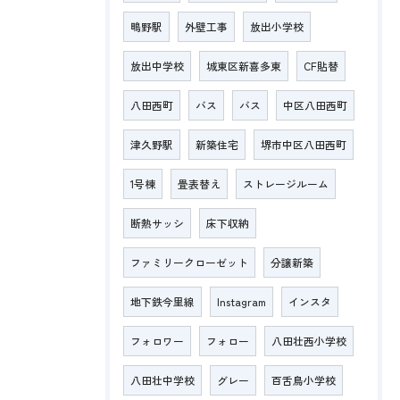
鴫野駅
外壁工事
放出小学校
放出中学校
城東区新喜多東
CF貼替
八田西町
バス
バス
中区八田西町
津久野駅
新築住宅
堺市中区八田西町
1号棟
畳表替え
ストレージルーム
断熱サッシ
床下収納
ファミリークローゼット
分譲新築
地下鉄今里線
Instagram
インスタ
フォロワー
フォロー
八田壮西小学校
八田壮中学校
グレー
百舌鳥小学校