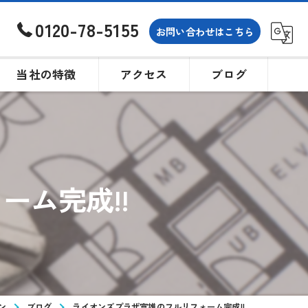
0120-78-5155
お問い合わせはこちら
当社の特徴
アクセス
ブログ
土地
戸建て
ーム完成!!
買取
相続
購入
ン
ブログ
ライオンズプラザ富雄のフルリフォーム完成!!