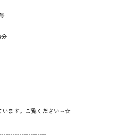
号
4分
ています。ご覧ください～☆
---------------------