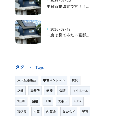
2026/02/20
本日価格改定です！！このチャンスお見逃しなく！！！
2026/02/19
一度は見てみたい豪邸！！内覧受付中です～☆
タグ
Tags
東大阪市役所
中古マンション
賃貸
店舗
事務所
新築
分譲
マイホーム
3区画
諸福
土地
大東市
4LDK
税込み
内覧
内覧会
なかもず
堺市