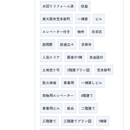
水回りリフォーム済
収益
東大阪市荒本新町
一棟貸
ビル
エレベーター付き
物件
右京区
西院駅
前道広々
京都市
人気エリア
最後の1棟
自由設計
土地売り可
3階建プラン図
荒本新町
防火地域
事業用
一棟貸しビル
荷物用エレベーター
4階建て
事業用ビル
新品
二階建て
三階建て
三階建てプラン図
1棟貸