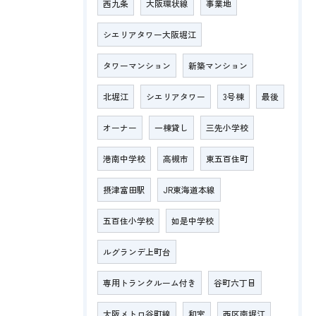
西九条
大阪環状線
事業地
シエリアタワー大阪堀江
タワーマンション
新築マンション
北堀江
シエリアタワー
3号棟
最後
オーナー
一棟貸し
三先小学校
港南中学校
高槻市
東五百住町
摂津富田駅
JR東海道本線
五百住小学校
如是中学校
ルグランデ上町台
専用トランクルーム付き
谷町六丁目
大阪メトロ谷町線
和室
西区南堀江