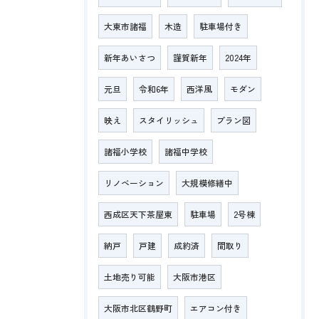
大東市諸福
木造
駐車場付き
新年あいさつ
謹賀新年
2024年
元旦
令和6年
西洋風
モダン
映え
スタイリッシュ
プラン図
諸福小学校
諸福中学校
リノベーション
大規模修繕中
西成区天下茶屋東
駐車場
2号棟
納戸
戸建
成約済
間取り
土地売り可能
大阪市港区
大阪市北区鶴野町
エアコン付き