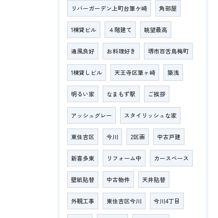
リバーガーデン上町台筆ケ崎
角部屋
1棟貸ビル
４階建て
眺望最高
通風良好
お料理好き
堺市百舌鳥梅町
1棟貸しビル
天王寺区筆ヶ崎
築浅
明るい家
なまもず駅
ご挨拶
アッシュグレー
スタイリッシュな家
東住吉区
今川
2区画
中古戸建
新喜多東
リフォーム中
カースペース
壁紙貼替
中古物件
天井貼替
外観工事
東住吉区今川
今川4丁目