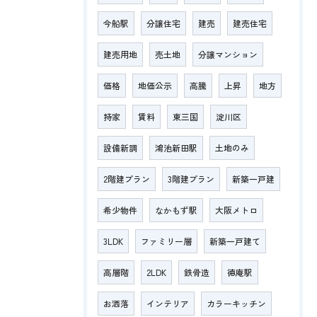
今船駅
分譲住宅
建売
建売住宅
建売用地
売土地
分譲マンション
価格
地価公示
高騰
上昇
地方
持家
賃料
東三国
淀川区
設備新調
鴻池新田駅
土地のみ
2階建プラン
3階建プラン
新築一戸建
希少物件
なかもず駅
大阪メトロ
3LDK
ファミリー層
新築一戸建て
高層階
2LDK
鉄骨造
徳庵駅
お洒落
インテリア
カラーキッチン