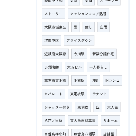
陵南中学校
更新
更新
ストーリー
ストーリー
クッションフロア貼替
大阪市城東区
畳
癒し
空間
堺市中区
プライスダウン
近鉄南大阪線
今川駅
新築分譲住宅
JR阪和線
大西ビル
一人暮らし
高石市東羽衣
羽衣駅
2階
IHコンロ
セパレート
東羽衣駅
テナント
シャッター付き
東羽衣
空
大人気
八戸ノ里駅
東大阪市駐車場
リホーム
百舌鳥梅北町
百舌鳥八幡駅
店舗型