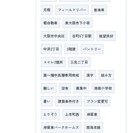
月極
フィールドリバー
普通車
軽自動車
東大阪市下小坂
大阪市中央区
谷町6丁目駅
眺望良好
中浜2丁目
3階建
パントリー
トイレ2個所
三先二丁目
第一種中高層専用地域
漢字
読み方
難しい
空有
募集中
港南小学校
暑い
建築条件付き
プラン変更可
とりぞう
上本町西
岸里東
岸里東パークホームズ
南海本線