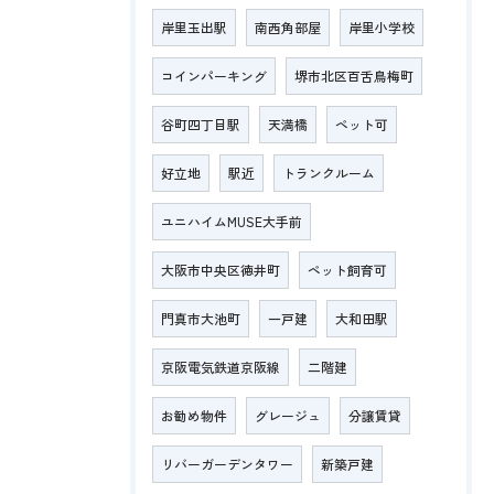
岸里玉出駅
南西角部屋
岸里小学校
コインパーキング
堺市北区百舌鳥梅町
谷町四丁目駅
天満橋
ペット可
好立地
駅近
トランクルーム
ユニハイムMUSE大手前
大阪市中央区徳井町
ペット飼育可
門真市大池町
一戸建
大和田駅
京阪電気鉄道京阪線
二階建
お勧め物件
グレージュ
分譲賃貸
リバーガーデンタワー
新築戸建