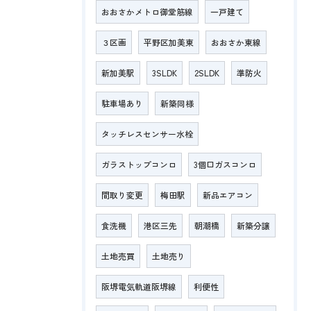
おおさかメトロ御堂筋線
一戸建て
３区画
平野区加美東
おおさか東線
新加美駅
3SLDK
2SLDK
準防火
駐車場あり
新築同様
タッチレスセンサー水栓
ガラストップコンロ
3個口ガスコンロ
間取り変更
梅田駅
新品エアコン
食洗機
港区三先
朝潮橋
新築分譲
土地売買
土地売り
阪堺電気軌道阪堺線
利便性