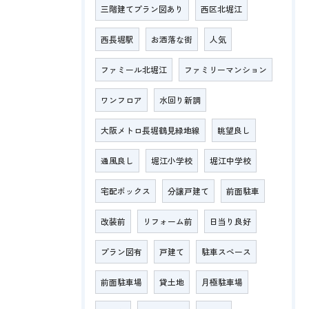
三階建てプラン図あり
西区北堀江
西長堀駅
お洒落な街
人気
ファミール北堀江
ファミリーマンション
ワンフロア
水回り新調
大阪メトロ長堀鶴見緑地線
眺望良し
通風良し
堀江小学校
堀江中学校
宅配ボックス
分譲戸建て
前面駐車
改装前
リフォーム前
日当り良好
プラン図有
戸建て
駐車スペース
前面駐車場
貸土地
月極駐車場