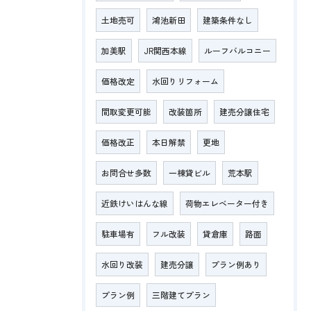
土地売可
鴻池新田
建築条件なし
加美駅
JR関西本線
ルーフバルコニー
価格改定
水回りリフォーム
間取変更可能
改装箇所
建売分譲住宅
価格改正
本日解禁
更地
お問合せ多数
一棟貸ビル
荒本駅
近鉄けいはんな線
荷物エレベーター付き
駐車場有
フル改装
貸倉庫
路面
水回り改装
建売分譲
プラン例あり
プラン例
三階建てプラン