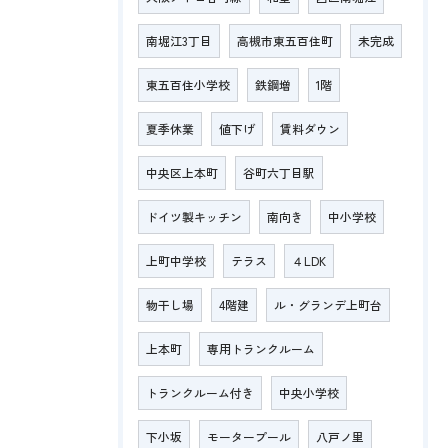
南堀江3丁目
高槻市東五百住町
未完成
東五百住小学校
鉄鋼増
1階
夏季休業
値下げ
賃料ダウン
中央区上本町
谷町六丁目駅
ドイツ製キッチン
南向き
中小学校
上町中学校
テラス
４LDK
物干し場
4階建
ル・グランデ上町台
上本町
専用トランクルーム
トランクルーム付き
中央小学校
下小坂
モータープール
八戸ノ里