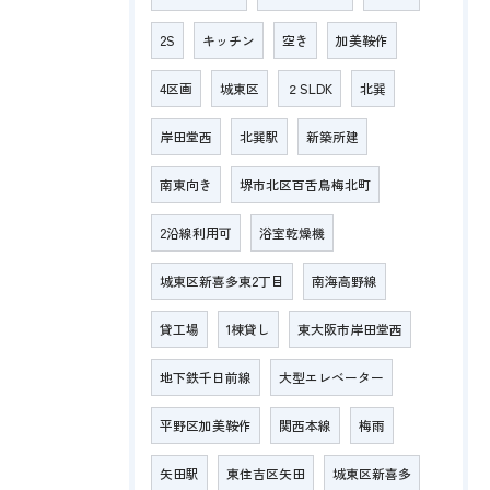
2S
キッチン
空き
加美鞍作
4区画
城東区
２SLDK
北巽
岸田堂西
北巽駅
新築所建
南東向き
堺市北区百舌鳥梅北町
2沿線利用可
浴室乾燥機
城東区新喜多東2丁目
南海高野線
貸工場
1棟貸し
東大阪市岸田堂西
地下鉄千日前線
大型エレベーター
平野区加美鞍作
関西本線
梅雨
矢田駅
東住吉区矢田
城東区新喜多