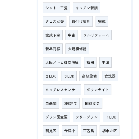
シャトー三愛
キッチン新調
クロス貼替
備付け家具
完成
完成予定
中古
フルリフォーム
新品同様
大規模修繕
大阪メトロ御堂筋線
梅田
中津
２LDK
３LDK
高級設備
食洗器
タッチレスセンサー
ダウンライト
白基調
2階建て
間取変更
プラン図変更
フリープラン
１LDK
鶴見区
今津中
百舌鳥
堺市北区