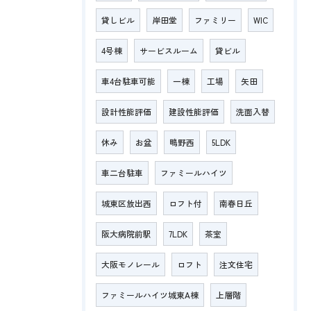
貸しビル
岸田堂
ファミリー
WIC
4号棟
サービスルーム
貸ビル
車4台駐車可能
一棟
工場
矢田
設計性能評価
建設性能評価
洗面入替
休み
お盆
鴫野西
5LDK
車二台駐車
ファミールハイツ
城東区放出西
ロフト付
南春日丘
阪大病院前駅
7LDK
茶室
大阪モノレール
ロフト
注文住宅
ファミールハイツ城東A棟
上層階