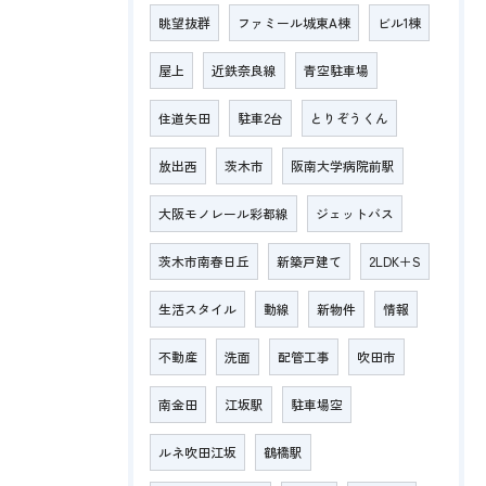
眺望抜群
ファミール城東A棟
ビル1棟
屋上
近鉄奈良線
青空駐車場
住道矢田
駐車2台
とりぞうくん
放出西
茨木市
阪南大学病院前駅
大阪モノレール彩都線
ジェットバス
茨木市南春日丘
新築戸建て
2LDK＋S
生活スタイル
動線
新物件
情報
不動産
洗面
配管工事
吹田市
南金田
江坂駅
駐車場空
ルネ吹田江坂
鶴橋駅