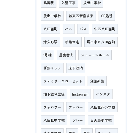
鴫野駅
外壁工事
放出小学校
放出中学校
城東区新喜多東
CF貼替
八田西町
バス
バス
中区八田西町
津久野駅
新築住宅
堺市中区八田西町
1号棟
畳表替え
ストレージルーム
断熱サッシ
床下収納
ファミリークローゼット
分譲新築
地下鉄今里線
Instagram
インスタ
フォロワー
フォロー
八田壮西小学校
八田壮中学校
グレー
百舌鳥小学校