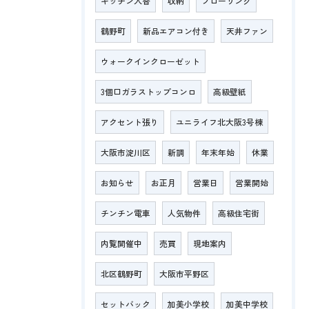
キッチン入替
収納
フローリング
鶴野町
新品エアコン付き
天井ファン
ウォークインクローゼット
3個口ガラストップコンロ
高級壁紙
アクセント張り
ユニライフ北大阪3号棟
大阪市淀川区
新調
年末年始
休業
お知らせ
お正月
営業日
営業開始
チンチン電車
人気物件
高級住宅街
内覧開催中
売買
現地案内
北区鶴野町
大阪市平野区
セットバック
加美小学校
加美中学校