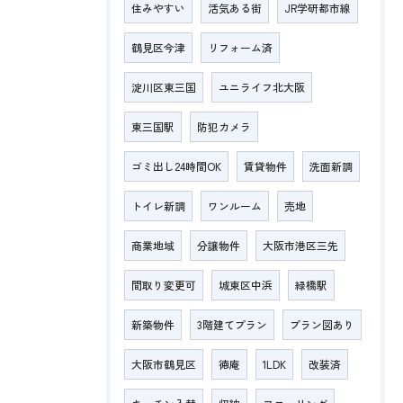
住みやすい
活気ある街
JR学研都市線
鶴見区今津
リフォーム済
淀川区東三国
ユニライフ北大阪
東三国駅
防犯カメラ
ゴミ出し24時間OK
賃貸物件
洗面新調
トイレ新調
ワンルーム
売地
商業地域
分譲物件
大阪市港区三先
間取り変更可
城東区中浜
緑橋駅
新築物件
3階建てプラン
プラン図あり
大阪市鶴見区
徳庵
1LDK
改装済